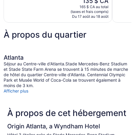
135 $ CA
bien,
1 001 avis
prix
1 010 avis
165 $ CA au total
est
(taxes et frais compris)
de
Du 17 août au 18 août
135 $ CA
À propos du quartier
Atlanta
Séjour au Centre-ville d'Atlanta.Stade Mercedes-Benz Stadium
et Stade State Farm Arena se trouvent à 15 minutes de marche
de hôtel du quartier Centre-ville d'Atlanta. Centennial Olympic
Park et Musée World of Coca-Cola se trouvent également à
moins de 3 km.
Afficher plus
À propos de cet hébergement
Origin Atlanta, a Wyndham Hotel
Hôtel 3 étoiles près de Stade Mercedes-Benz Stadium