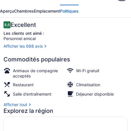
écédent
Suivant
Origin
Aperçu
Chambres
Emplacement
Politiques
Atlanta,
a
Avis
Excellent
8,6
8,6 sur 10 –
Wyndham
Les clients ont aimé :
Personnel amical
Hotel
Afficher les 688 avis
Déjeuner, dîner, souper et brunch s
Commodités populaires
Animaux de compagnie
Wi-Fi gratuit
acceptés
Restaurant
Climatisation
Salle d’entraînement
Déjeuner disponible
Afficher tout
Explorez la région