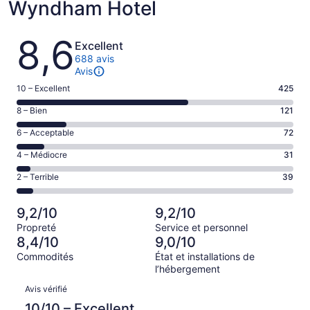
Wyndham Hotel
Avis
8,6
Excellent
688 avis
Avis
Note
10 – Excellent
425
de 10
Note
8 – Bien
121
–
de 8
Excellent,
Note
6 – Acceptable
72
–
d’après
de 6
Bien,
Note
4 – Médiocre
31
425 avis
–
d’après
de 4
sur 688.
Acceptable,
Note
2 – Terrible
39
121 avis
–
d’après
de 2
sur 688.
Médiocre,
72 avis
–
d’après
9,2/10
9,2/10
sur 688.
Terrible,
31 avis
Propreté
Service et personnel
d’après
sur 688.
8,4/10
9,0/10
39 avis
Commodités
État et installations de
sur 688.
l’hébergement
Avis
Avis vérifié
10/10 – Excellent