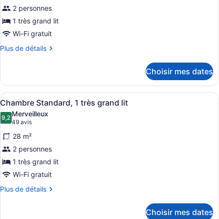
en
en
2 personnes
pour
fauteuil
fauteuil
ce
1 très grand lit
roulant,
roulant,
en
type
Wi-Fi gratuit
en
coin
de
coin
Plus
Plus de détails
chambre :
de
Suite
détails
Choisir mes dates
pour
Junior,
Suite
1
Junior,
Afficher
Un lit bien fait, avec du linge de l
très
10
1
Chambre Standard, 1 très grand lit
toutes
très
grand
Merveilleux
grand
les
9,2
lit
9,2 sur 10
(49 avis)
49 avis
lit
photos
(Deluxe
(Deluxe
28 m²
pour
Mobility,
Mobility,
2 personnes
ce
Roll-
Roll-
1 très grand lit
In
type
In
Shower)
de
Wi-Fi gratuit
Shower)
chambre :
Plus
Plus de détails
Chambre
de
détails
Standard,
Choisir mes dates
pour