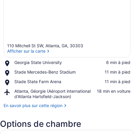
110 Mitchell St SW, Atlanta, GA, 30303
Afficher sur la carte
Place,
Georgia State University
‪6 min à pied‬
Georgia
Afficher sur la carte
Place,
Stade Mercedes-Benz Stadium
‪11 min à pied‬
State
Stade
University
Place,
Stade State Farm Arena
‪11 min à pied‬
Mercedes-
Stade
Benz
Airport,
Atlanta, Géorgie (Aéroport international
‪18 min en voiture‬
State
Stadium
Atlanta,
d'Atlanta Hartsfield-Jackson)
Farm
Géorgie
Arena
En savoir plus sur cette région
(Aéroport
international
d'Atlanta
Options de chambre
Hartsfield-
Jackson)
Afficher
Une chambre d’hôtel moderne avec u