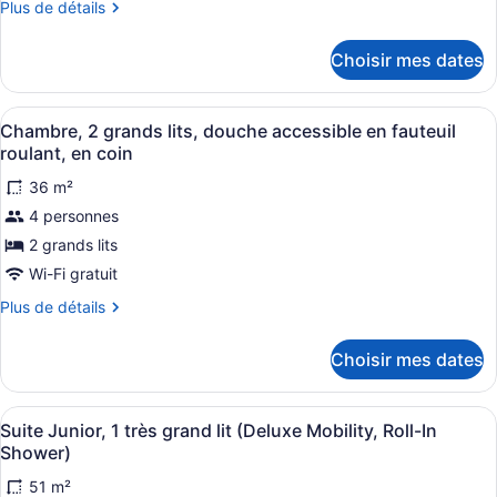
Plus
Plus de détails
chambre :
de
Chambre,
détails
Choisir mes dates
pour
1
Chambre,
très
1
Afficher
Une chambre d’hôtel avec deux lits
grand
7
très
Chambre, 2 grands lits, douche accessible en fauteuil
toutes
grand
lit,
roulant, en coin
lit,
les
en
en
36 m²
photos
coin
coin
4 personnes
pour
(Mobility,
(Mobility,
ce
2 grands lits
Roll-
Roll-
in
type
Wi-Fi gratuit
in
Shower)
de
Shower)
Plus
Plus de détails
chambre :
de
Chambre,
détails
Choisir mes dates
pour
2
Chambre,
grands
2
Afficher
Un salon moderne comprenant un can
lits,
7
grands
Suite Junior, 1 très grand lit (Deluxe Mobility, Roll-In
toutes
lits,
douche
Shower)
douche
les
accessible
accessible
51 m²
photos