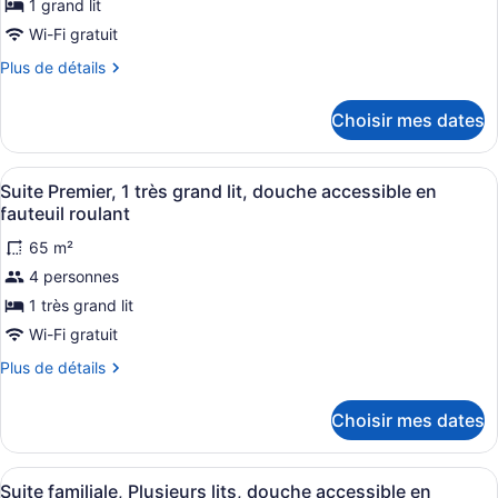
de
1 grand lit
chambre :
Wi-Fi gratuit
Chambre
Plus
Plus de détails
Standard,
de
détails
1
Choisir mes dates
pour
grand
Chambre
lit
Standard,
Afficher
Un salon moderne comprenant un can
5
1
Suite Premier, 1 très grand lit, douche accessible en
toutes
grand
fauteuil roulant
lit
les
65 m²
photos
4 personnes
pour
ce
1 très grand lit
type
Wi-Fi gratuit
de
Plus
Plus de détails
chambre :
de
Suite
détails
Choisir mes dates
pour
Premier,
Suite
1
Premier,
Afficher
Une chambre d’hôtel avec deux lits,
très
4
1
Suite familiale, Plusieurs lits, douche accessible en