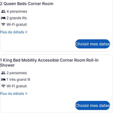
Afficher
Queen
7
Beds
2 Queen Beds Corner Room
toutes
Standard
Beds
4 personnes
Room
les
Standard
photos
2 grands lits
Room
pour
Wi-Fi gratuit
ce
Plus
Plus de détails
type
de
de
détails
Choisir mes dates
pour
chambre :
2
2
Queen
Afficher
Literie hypoallergénique, coffre-for
Queen
2
Beds
1 King Bed Mobility Accessible Corner Room Roll-In
toutes
Corner
Beds
Shower
Room
les
Corner
2 personnes
photos
Room
1 très grand lit
pour
ce
Wi-Fi gratuit
type
Plus
Plus de détails
de
de
détails
chambre :
Choisir mes dates
pour
1
1