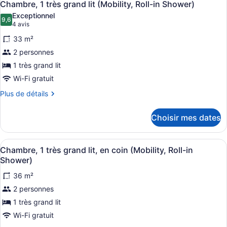
6
Chambre, 1 très grand lit (Mobility, Roll-in Shower)
toutes
Exceptionnel
les
9,6
9,6 sur 10
(4 avis)
4 avis
photos
33 m²
pour
2 personnes
ce
1 très grand lit
type
de
Wi-Fi gratuit
chambre :
Plus
Plus de détails
Chambre,
de
détails
1
Choisir mes dates
pour
très
Chambre,
grand
1
Afficher
Une chambre d’hôtel moderne, dotée 
4
très
lit
Chambre, 1 très grand lit, en coin (Mobility, Roll-in
toutes
grand
Shower)
(Mobility,
lit
les
Roll-
(Mobility,
36 m²
photos
in
Roll-
2 personnes
pour
in
Shower)
ce
1 très grand lit
Shower)
type
Wi-Fi gratuit
de