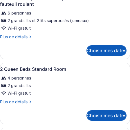
toutes
très
grand
fauteuil roulant
grand
les
lit,
lit,
6 personnes
photos
douche
douche
2 grands lits et 2 lits superposés (jumeaux)
pour
accessible
accessible
ce
Wi-Fi gratuit
en
en
fauteuil
type
fauteuil
Plus
Plus de détails
roulant
de
de
roulant
détails
chambre :
Choisir mes dates
pour
Suite
Suite
familiale,
familiale,
Afficher
Literie hypoallergénique, coffre-for
Plusieurs
4
Plusieurs
2 Queen Beds Standard Room
toutes
lits,
lits,
4 personnes
douche
les
douche
accessible
photos
2 grands lits
accessible
en
pour
Wi-Fi gratuit
fauteuil
en
ce
roulant
fauteuil
Plus
Plus de détails
type
de
roulant
de
détails
Choisir mes dates
pour
chambre :
2
2
Queen
Literie hypoallergénique, coffre-for