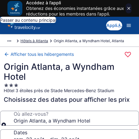
Accédez à l’appli
Obtenez des économies instantanées grâce aux
réductions pour les membres dans l’appli.
Passer au contenu principal
Appli
Hôtels à Atlanta
Origin Atlanta, a Wyndham Hotel, Atlanta
Afficher tous les hébergements
Origin Atlanta, a Wyndham
Hotel
Hébergement
Hôtel 3 étoiles près de Stade Mercedes-Benz Stadium
3.0 étoiles
Choisissez des dates pour afficher les prix
Où allez-vous?
Origin Atlanta, a Wyndham Hotel
Dates