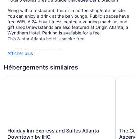
Along with a restaurant, there's a coffee shop/cafe on site.
You can enjoy a drink at the bar/lounge. Public spaces have
free WiFi. A 24-hour fitness center, a vending machine, and
gift shops/newsstands are also featured at Origin Atlanta, a
Wyndham Hotel. Parking is available for a fee.
This 3-star Atlanta hotel is smoke free.
122 guestrooms or units
Afficher plus
Built in 2024
Breakfast available (surcharge)
Hébergements similaires
Dry cleaning
Holiday Inn Express and Suites Atlanta Downtown by IHG
The Conna
Self-service laundry
Front desk (24 hours)
Storage area for luggage
Gift shop
Television in lobby
ATM
Holiday
The
Elevator
Holiday Inn Express and Suites Atlanta
The Con
Inn
Connally
Downtown by IHG
Ascend 
No smoking on site