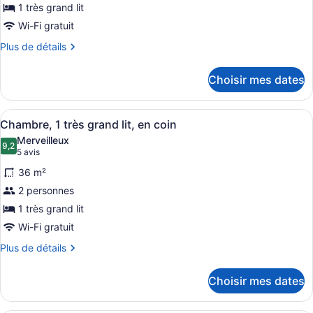
1 très grand lit
type
de
Wi-Fi gratuit
chambre :
Plus
Plus de détails
Suite
de
détails
Premier,
Choisir mes dates
pour
1
Suite
très
Premier,
Afficher
Une chambre d’hôtel avec un grand l
6
1
grand
Chambre, 1 très grand lit, en coin
toutes
très
lit
Merveilleux
grand
les
9,2
9,2 sur 10
(5 avis)
5 avis
lit
photos
36 m²
pour
2 personnes
ce
1 très grand lit
type
de
Wi-Fi gratuit
chambre :
Plus
Plus de détails
Chambre,
de
détails
1
Choisir mes dates
pour
très
Chambre,
grand
1