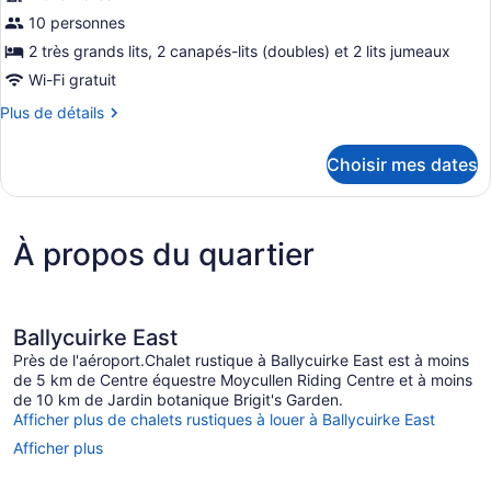
pour
10 personnes
ce
2 très grands lits, 2 canapés-lits (doubles) et 2 lits jumeaux
type
Wi-Fi gratuit
de
Plus
Plus de détails
chambre :
de
Two
détails
Choisir mes dates
Bedroom
pour
Two
Superior
Bedroom
Family
Superior
Cabin
À propos du quartier
Family
Cabin
Ballycuirke East
Près de l'aéroport.Chalet rustique à Ballycuirke East est à moins
de 5 km de Centre équestre Moycullen Riding Centre et à moins
de 10 km de Jardin botanique Brigit's Garden.
Afficher plus de chalets rustiques à louer à Ballycuirke East
Afficher plus