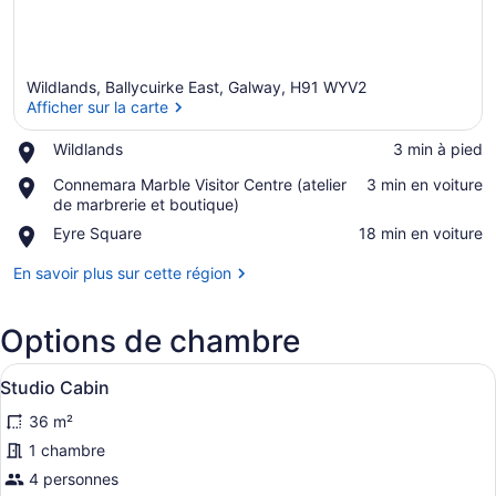
Wildlands, Ballycuirke East, Galway, H91 WYV2
Afficher sur la carte
Place,
Wildlands
‪3 min à pied‬
Wildlands
Afficher sur la carte
Place,
Connemara Marble Visitor Centre (atelier
‪3 min en voiture‬
Connemara
de marbrerie et boutique)
Marble
Place,
Eyre Square
‪18 min en voiture‬
Visitor
Eyre
Centre
Square
En savoir plus sur cette région
(atelier
de
marbrerie
Options de chambre
et
boutique)
Afficher
Une chambre avec un grand lit, des
6
Studio Cabin
toutes
36 m²
les
photos
1 chambre
pour
4 personnes