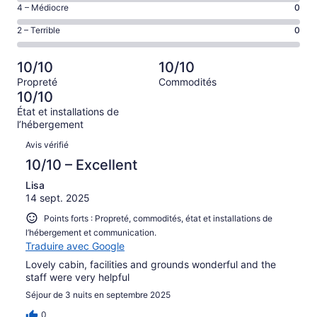
Bien,
Note
4 – Médiocre
0
7 avis
–
d’après
de 4
sur 7.
Acceptable,
Note
2 – Terrible
0
0 avis
–
d’après
de 2
sur 7.
Médiocre,
0 avis
–
d’après
10/10
10/10
sur 7.
Terrible,
0 avis
Propreté
Commodités
d’après
sur 7.
10/10
0 avis
État et installations de
sur 7.
l’hébergement
Avis
Avis vérifié
10/10 – Excellent
Lisa
14 sept. 2025
Points forts : Propreté, commodités, état et installations de
l’hébergement et communication.
Traduire avec Google
Lovely cabin, facilities and grounds wonderful and the
staff were very helpful
Séjour de 3 nuits en septembre 2025
0