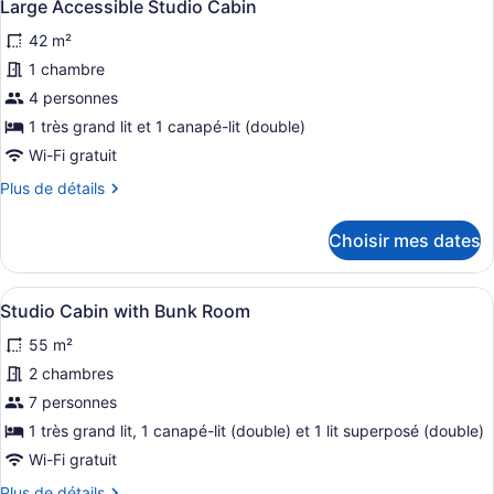
6
Cabin
Large Accessible Studio Cabin
toutes
42 m²
les
photos
1 chambre
pour
4 personnes
ce
1 très grand lit et 1 canapé-lit (double)
type
Wi-Fi gratuit
de
Plus
Plus de détails
chambre :
de
Large
détails
Choisir mes dates
Accessible
pour
Large
Studio
Accessible
Cabin
Afficher
Un lit superposé avec une échelle 
9
Studio
Studio Cabin with Bunk Room
toutes
Cabin
55 m²
les
photos
2 chambres
pour
7 personnes
ce
1 très grand lit, 1 canapé-lit (double) et 1 lit superposé (double)
type
Wi-Fi gratuit
de
Plus
Plus de détails