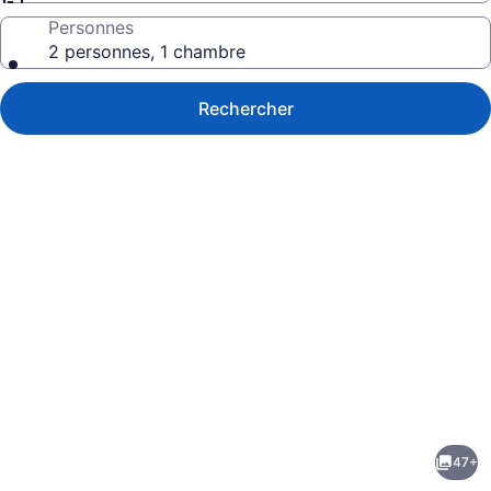
Personnes
2 personnes, 1 chambre
Rechercher
Galerie
de
photos
de
47+
l’hébergement