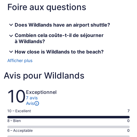
Foire aux questions
Does Wildlands have an airport shuttle?
Combien cela coûte-t-il de séjourner
à Wildlands?
How close is Wildlands to the beach?
Afficher plus
Avis pour Wildlands
Avis
10
Exceptionnel
7 avis
Avis
Note
10 – Excellent
7
de 10
Note
8 – Bien
0
–
de 8
Excellent,
Note
6 – Acceptable
0
–
d’après
de 6