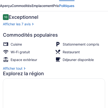
écédent
Suivant
Wildlands
Aperçu
Commodités
Emplacement
Prix
Politiques
Avis
Exceptionnel
10
10 sur 10 –
Afficher les 7 avis
Commodités populaires
Extérieur
Cuisine
Stationnement compris
Wi-Fi gratuit
Restaurant
Espace extérieur
Déjeuner disponible
Afficher tout
Explorez la région