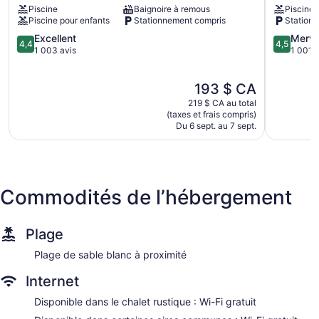
Piscine
Baignoire à remous
Piscine
Galway
Piscine pour enfants
Stationnement compris
Station
Oranmore
4.4
4.5
Excellent
Merve
4,4
4,5
sur
sur
1 003 avis
1 001 a
5,
5,
Excellent,
Merveilleu
Le
193 $ CA
1 003 avis
1 001 avi
prix
219 $ CA au total
est
(taxes et frais compris)
de
Du 6 sept. au 7 sept.
193 $ CA
Commodités de l’hébergement
Plage
Plage de sable blanc à proximité
Internet
Disponible dans le chalet rustique : Wi-Fi gratuit