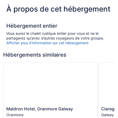
À propos de cet hébergement
Hébergement entier
Vous aurez le chalet rustique entier pour vous et ne le
partagerez qu’avec d’autres voyageurs de votre groupe.
Afficher plus d’information sur cet hébergement
Hébergements similaires
Maldron Hotel, Oranmore Galway
Claregalw
Maldron
Claregal
Maldron Hotel, Oranmore Galway
Clarega
Hotel,
Hotel
Oranmore
Galway
Oranmore
Galway