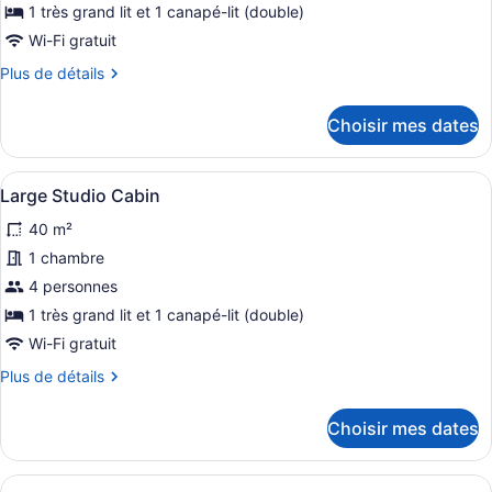
ce
1 très grand lit et 1 canapé-lit (double)
type
Wi-Fi gratuit
de
Plus
Plus de détails
chambre :
de
Studio
détails
Choisir mes dates
Cabin
pour
Studio
Cabin
Afficher
Un salon chaleureux avec un canapé
6
Large Studio Cabin
toutes
40 m²
les
photos
1 chambre
pour
4 personnes
ce
1 très grand lit et 1 canapé-lit (double)
type
Wi-Fi gratuit
de
Plus
Plus de détails
chambre :
de
Large
détails
Choisir mes dates
Studio
pour
Large
Cabin
Studio
Afficher
Une cuisine chaleureuse avec des p