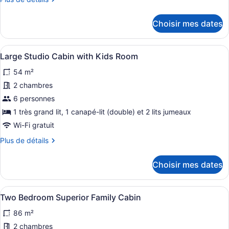
chambre :
de
Studio
détails
Choisir mes dates
Cabin
pour
Studio
with
Cabin
Bunk
Afficher
Un salon chaleureux avec un planch
6
with
Large Studio Cabin with Kids Room
Room
toutes
Bunk
54 m²
Room
les
photos
2 chambres
pour
6 personnes
ce
1 très grand lit, 1 canapé-lit (double) et 2 lits jumeaux
type
Wi-Fi gratuit
de
Plus
Plus de détails
chambre :
de
Large
détails
Choisir mes dates
Studio
pour
Large
Cabin
Studio
with
Afficher
Une chambre avec deux lits, un can
7
Cabin
Two Bedroom Superior Family Cabin
Kids
toutes
with
86 m²
Room
Kids
les
Room
photos
2 chambres