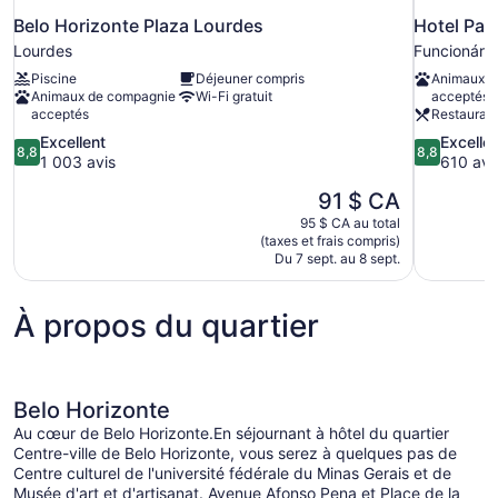
Belo Horizonte Plaza Lourdes
Hotel Par
Lourdes
Funcionário
Piscine
Déjeuner compris
Animaux d
Animaux de compagnie
Wi-Fi gratuit
acceptés
acceptés
Restauran
8.8
8.8
Excellent
Excelle
8,8
8,8
sur
sur
1 003 avis
610 avi
10,
10,
Le
91 $ CA
Excellent,
Excellent,
prix
1 003 avis
610 avis
95 $ CA au total
est
(taxes et frais compris)
de
Du 7 sept. au 8 sept.
91 $ CA
À propos du quartier
Belo Horizonte
Au cœur de Belo Horizonte.En séjournant à hôtel du quartier
Centre-ville de Belo Horizonte, vous serez à quelques pas de
Centre culturel de l'université fédérale du Minas Gerais et de
Musée d'art et d'artisanat. Avenue Afonso Pena et Place de la