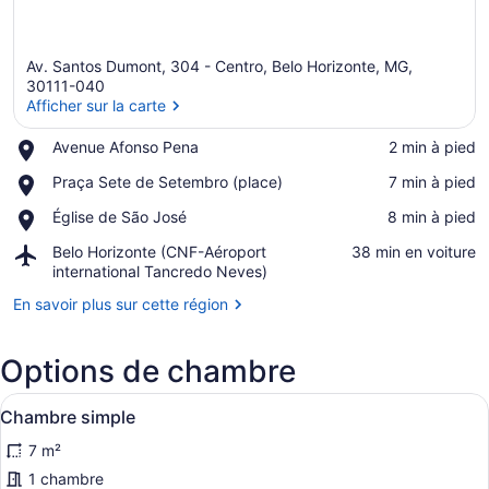
Av. Santos Dumont, 304 - Centro, Belo Horizonte, MG,
30111-040
Afficher sur la carte
Place,
Avenue Afonso Pena
‪2 min à pied‬
Afficher sur la carte
Avenue
Place,
Praça Sete de Setembro (place)
‪7 min à pied‬
Afonso
Praça
Pena
Place,
Église de São José
‪8 min à pied‬
Sete
Église
de
Airport,
Belo Horizonte (CNF-Aéroport
‪38 min en voiture‬
de
Setembro
Belo
international Tancredo Neves)
São
(place)
Horizonte
José
En savoir plus sur cette région
(CNF-
Aéroport
international
Options de chambre
Tancredo
Neves)
Afficher
Une chambre d’hôtel avec un lit en
14
Chambre simple
toutes
7 m²
les
photos
1 chambre