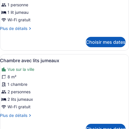
pour
1 personne
ce
1 lit jumeau
type
Wi-Fi gratuit
de
Plus
Plus de détails
chambre :
de
Chambre
détails
Choisir mes dates
simple
pour
Chambre
simple
Afficher
Une chambre avec deux lits en bois,
19
Chambre avec lits jumeaux
toutes
Vue sur la ville
les
photos
8 m²
pour
1 chambre
ce
2 personnes
type
2 lits jumeaux
de
Wi-Fi gratuit
chambre :
Plus
Plus de détails
Chambre
de
avec
détails