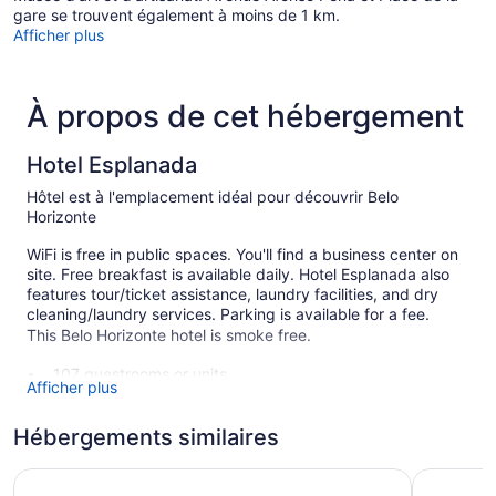
gare se trouvent également à moins de 1 km.
Afficher plus
À propos de cet hébergement
Hotel Esplanada
Hôtel est à l'emplacement idéal pour découvrir Belo
Horizonte
WiFi is free in public spaces. You'll find a business center on
site. Free breakfast is available daily. Hotel Esplanada also
features tour/ticket assistance, laundry facilities, and dry
cleaning/laundry services. Parking is available for a fee.
This Belo Horizonte hotel is smoke free.
107 guestrooms or units
Afficher plus
5 levels
Buffet breakfast (free)
Hébergements similaires
Business facilities
Sul America Palace Hotel
Hotel Gon
Dry cleaning