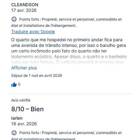
CLEANDSON
17 avr. 2026
Points forts : Propreté, service et personnel, commodités et
état et installations de l’hébergement.
Traduire avec Google
O quarto que me hospedei no primeiro andar fica para
uma avenida de trânsito intenso, por isso o barulho gera
um certo incômodo pelo fato do quarto não ter
isolamento acústico. Apesar disso, o quarto e o banheiro
estavam bem limpos. O café da amanhã é simples mas
tudo bem feito.
Afficher plus
Séjour de 1 nuit en avril 2026
0
Avis vérifié
8/10 – Bien
Iarlen
16 avr. 2026
Points forts : Propreté, service et personnel, commodités et
état et installations de l’hébergement.