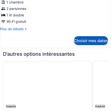
1 chambre
les
photos
2 personnes
pour
1 lit double
ce
Wi-Fi gratuit
type
Plus
Plus de détails
de
de
chambre :
détails
Choisir mes dates
pour
Chambre
Chambre
double
double
D’autres options intéressantes
Belo Horizonte Plaza Lourdes
Hotel Par
Publicité
Publicité