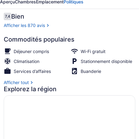
Aperçu
Chambres
Emplacement
Politiques
Esplanada
Avis
Bien
7,4
7,4 sur 10 –
Afficher les 870 avis
Commodités populaires
Réception
Déjeuner compris
Wi-Fi gratuit
Climatisation
Stationnement disponible
Services d’affaires
Buanderie
Afficher tout
Explorez la région