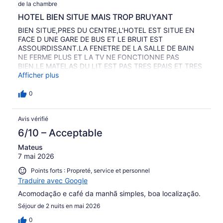
de la chambre
HOTEL BIEN SITUE MAIS TROP BRUYANT
BIEN SITUE,PRES DU CENTRE,L'HOTEL EST SITUE EN
FACE D UNE GARE DE BUS ET LE BRUIT EST
ASSOURDISSANT.LA FENETRE DE LA SALLE DE BAIN
NE FERME PLUS ET LA TV NE FONCTIONNE PAS
BIEN.LE MATELAS DU LIT EST PAS TRES EPAIS ET TRES
PETIT.DEJEUNER:OK ET PERSONNEL DEVOUE MAIS
Afficher plus
SANS LE SOURIRE..PETIT PRIX MAIS MALGRE TOUT PAS
TRES RECOMMANDABLE QUESTION QUALITE-PRIX. NE
0
VAUT PAS 2 ETOILES ET DEMI..
Avis vérifié
6/10 – Acceptable
Mateus
7 mai 2026
Points forts : Propreté, service et personnel
Traduire avec Google
Acomodação e café da manhã simples, boa localização.
Séjour de 2 nuits en mai 2026
0