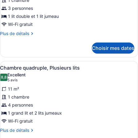
1 chambre
ce
3 personnes
type
1 lit double et 1 lit jumeau
de
Wi-Fi gratuit
chambre :
Plus
Plus de détails
Chambre
de
triple,
détails
Choisir mes dates
Plusieurs
pour
lits
Chambre
triple,
Afficher
Une salle de bain avec une douche à
9
Plusieurs
Chambre quadruple, Plusieurs lits
toutes
lits
Excellent
les
8,8
8,8 sur 10
(5 avis)
5 avis
photos
11 m²
pour
1 chambre
ce
4 personnes
type
de
1 grand lit et 2 lits jumeaux
chambre :
Wi-Fi gratuit
Chambre
Plus
Plus de détails
quadruple,
de