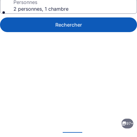
Personnes
2 personnes, 1 chambre
Rechercher
Galerie
de
photos
de
97+
l’hébergement
écédent
Suivant
Hotel