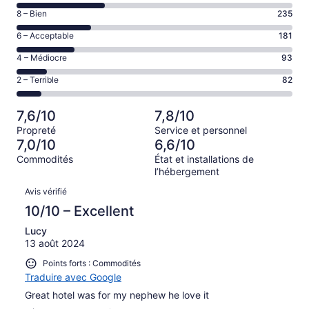
de 10
Note
8 – Bien
235
–
de 8
Excellent,
Note
6 – Acceptable
181
–
d’après
de 6
Bien,
Note
4 – Médiocre
93
279 avis
–
d’après
de 4
sur 870.
Acceptable,
Note
2 – Terrible
82
235 avis
–
d’après
de 2
sur 870.
Médiocre,
181 avis
–
d’après
7,6/10
7,8/10
sur 870.
Terrible,
93 avis
Propreté
Service et personnel
d’après
sur 870.
7,0/10
6,6/10
82 avis
Commodités
État et installations de
sur 870.
l’hébergement
Avis
Avis vérifié
10/10 – Excellent
Lucy
13 août 2024
Points forts : Commodités
Traduire avec Google
Great hotel was for my nephew he love it