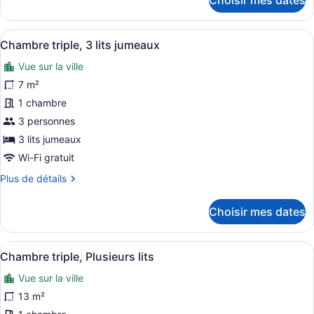
Choisir mes dates
lits
pour
jumeaux
Chambre
avec
Afficher
Une chambre d’hôtel avec deux lits 
13
lits
Chambre triple, 3 lits jumeaux
toutes
jumeaux
Vue sur la ville
les
photos
7 m²
pour
1 chambre
ce
3 personnes
type
3 lits jumeaux
de
Wi-Fi gratuit
chambre :
Plus
Plus de détails
Chambre
de
triple,
détails
Choisir mes dates
3
pour
lits
Chambre
triple,
jumeaux
Afficher
Un lit double avec une tête de lit 
19
3
Chambre triple, Plusieurs lits
toutes
lits
Vue sur la ville
jumeaux
les
photos
13 m²
pour