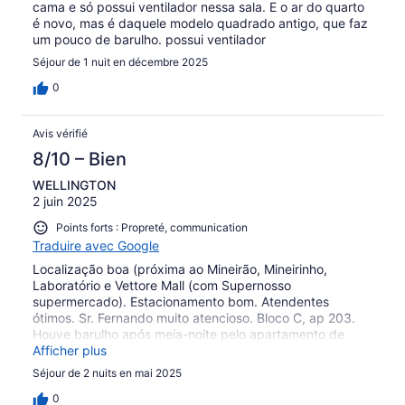
cama e só possui ventilador nessa sala. E o ar do quarto
é novo, mas é daquele modelo quadrado antigo, que faz
um pouco de barulho. possui ventilador
Séjour de 1 nuit en décembre 2025
0
Avis vérifié
8/10 – Bien
WELLINGTON
2 juin 2025
Points forts : Propreté, communication
Traduire avec Google
Localização boa (próxima ao Mineirão, Mineirinho,
Laboratório e Vettore Mall (com Supernosso
supermercado). Estacionamento bom. Atendentes
ótimos. Sr. Fernando muito atencioso. Bloco C, ap 203.
Houve barulho após meia-noite pelo apartamento de
cima ou de outro do terceiro andar. Café farto e almoço
Afficher plus
gostoso.
Séjour de 2 nuits en mai 2025
0