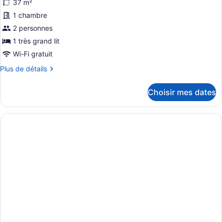
37 m²
les
photos
1 chambre
pour
2 personnes
ce
1 très grand lit
type
Wi-Fi gratuit
de
Plus
Plus de détails
chambre :
de
Suite
détails
Choisir mes dates
supérieure
pour
Suite
supérieure