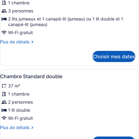
photos
1 chambre
pour
3 personnes
ce
2 lits jumeaux et 1 canapé-lit (jumeau) ou 1 lit double et 1
type
canapé-lit (jumeau)
de
Wi-Fi gratuit
chambre :
Plus
Plus de détails
Chambre
de
triple
détails
Choisir mes dates
pour
supérieure
Chambre
triple
Afficher
Un lit bien fait, avec du linge de l
5
supérieure
Chambre Standard double
toutes
37 m²
les
photos
1 chambre
pour
2 personnes
ce
1 lit double
type
Wi-Fi gratuit
de
Plus
Plus de détails
chambre :
de
Chambre
détails