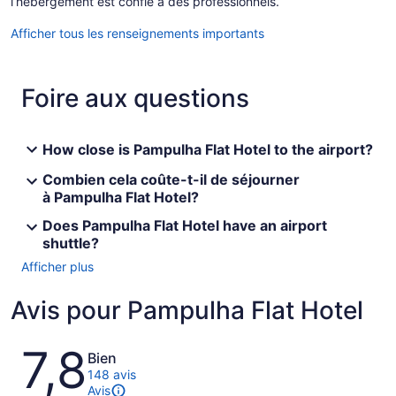
l’hébergement est confié à des professionnels.
Afficher tous les renseignements importants
Foire aux questions
How close is Pampulha Flat Hotel to the airport?
Combien cela coûte-t-il de séjourner
à Pampulha Flat Hotel?
Does Pampulha Flat Hotel have an airport
shuttle?
Afficher plus
Avis pour Pampulha Flat Hotel
Avis
7,8
Bien
148 avis
Avis