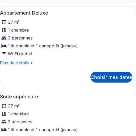
Chambre
Deluxe
Afficher
Une chambre d’hôtel comprenant un 
10
Appartement Deluxe
toutes
37 m²
les
photos
1 chambre
pour
3 personnes
ce
1 lit double et 1 canapé-lit (jumeau)
type
Wi-Fi gratuit
de
Plus
Plus de détails
chambre :
de
Appartement
détails
Choisir mes dates
Deluxe
pour
Appartement
Deluxe
Afficher
Un lit bien fait, recouvert d’une c
11
Suite supérieure
toutes
37 m²
les
photos
1 chambre
pour
2 personnes
ce
1 lit double et 1 canapé-lit (jumeau)
type