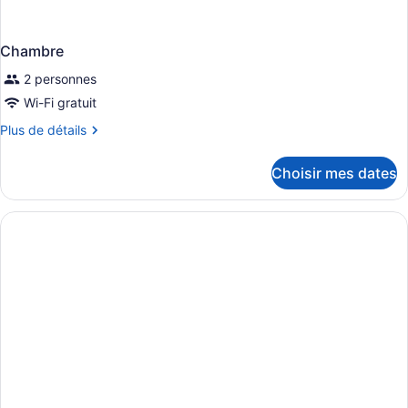
Chambre
2 personnes
Wi-Fi gratuit
Plus
Plus de détails
de
détails
Choisir mes dates
pour
Chambre