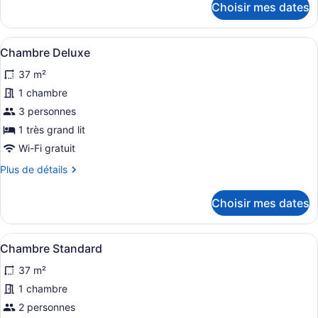
Choisir mes dates
Standard
pour
Chambre
double
Standard
Afficher
Une chambre avec un grand lit, une
7
double
Chambre Deluxe
toutes
37 m²
les
photos
1 chambre
pour
3 personnes
ce
1 très grand lit
type
Wi-Fi gratuit
de
Plus
Plus de détails
chambre :
de
Chambre
détails
Choisir mes dates
Deluxe
pour
Chambre
Deluxe
Afficher
Une chambre d’hôtel avec deux lits 
7
Chambre Standard
toutes
37 m²
les
photos
1 chambre
pour
2 personnes