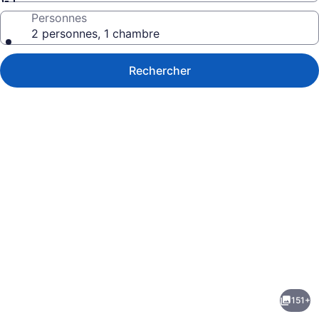
Personnes
2 personnes, 1 chambre
Rechercher
Galerie
de
photos
de
151+
l’hébergement