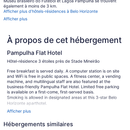
Museu Brasileiro do Futebol et Lagoa Pampulha se trouvent
également à moins de 3 km.
Afficher plus d’hôtels-résidences à Belo Horizonte
Afficher plus
À propos de cet hébergement
Pampulha Flat Hotel
Hôtel-résidence 3 étoiles près de Stade Mineirão
Free breakfast is served daily. A computer station is on site
and WiFi is free in public spaces. A fitness center, a vending
machine, and multilingual staff are also featured at the
business-friendly Pampulha Flat Hotel. Limited free parking
is available on a first-come, first-served basis.
Smoking is allowed in designated areas at this 3-star Belo
Horizonte aparthotel.
Afficher plus
84 guestrooms or units
4 levels
Hébergements similaires
4 buildings