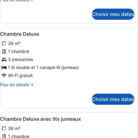
chambre :
de
Chambre
détails
Choisir mes dates
Deluxe
pour
Chambre
Deluxe
Afficher
Une chambre d’hôtel bien rangée, a
9
Chambre Deluxe
toutes
36 m²
les
photos
1 chambre
pour
3 personnes
ce
1 lit double et 1 canapé-lit (jumeau)
type
Wi-Fi gratuit
de
Plus
Plus de détails
chambre :
de
Chambre
détails
Choisir mes dates
Deluxe
pour
Chambre
Deluxe
Afficher
Une petite chambre propre, avec deu
10
Chambre Deluxe avec lits jumeaux
toutes
36 m²
les
photos
1 chambre