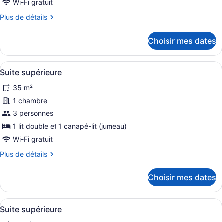
Wi-Fi gratuit
de
Plus
Plus de détails
chambre :
de
Suite
détails
Choisir mes dates
supérieure
pour
Suite
supérieure
Afficher
Une chambre d’hôtel avec un lit, u
8
Suite supérieure
toutes
35 m²
les
photos
1 chambre
pour
3 personnes
ce
1 lit double et 1 canapé-lit (jumeau)
type
Wi-Fi gratuit
de
Plus
Plus de détails
chambre :
de
Suite
détails
Choisir mes dates
supérieure
pour
Suite
supérieure
Afficher
Une chambre avec un grand lit, une
6
Suite supérieure
toutes