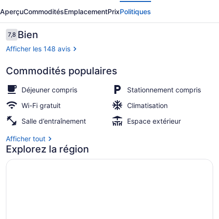
écédent
Suivant
Pampulha
Aperçu
Commodités
Emplacement
Prix
Politiques
Flat
Hotel
Avis
Bien
7,8
7,8 sur 10 –
Afficher les 148 avis
Commodités populaires
Terrain de l’hébergement
Déjeuner compris
Stationnement compris
Wi-Fi gratuit
Climatisation
Salle d’entraînement
Espace extérieur
Afficher tout
Explorez la région