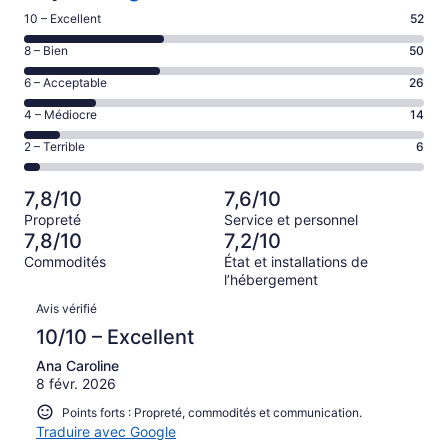
Note
10 – Excellent
52
de 10
Note
8 – Bien
50
–
de 8
Excellent,
Note
6 – Acceptable
26
–
d’après
de 6
Bien,
Note
4 – Médiocre
14
52 avis
–
d’après
de 4
sur 148.
Acceptable,
Note
2 – Terrible
6
50 avis
–
d’après
de 2
sur 148.
Médiocre,
26 avis
–
d’après
7,8/10
7,6/10
sur 148.
Terrible,
14 avis
Propreté
Service et personnel
d’après
sur 148.
7,8/10
7,2/10
6 avis
Commodités
État et installations de
sur 148.
l’hébergement
Avis
Avis vérifié
10/10 – Excellent
Ana Caroline
8 févr. 2026
Points forts : Propreté, commodités et communication.
Traduire avec Google