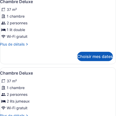
11
Chambre Deluxe
toutes
37 m²
les
photos
1 chambre
pour
2 personnes
ce
1 lit double
type
Wi-Fi gratuit
de
Plus
Plus de détails
chambre :
de
Chambre
détails
Choisir mes dates
Deluxe
pour
Chambre
Deluxe
Afficher
Une chambre d’hôtel avec deux lits,
10
Chambre Deluxe
toutes
37 m²
les
photos
1 chambre
pour
2 personnes
ce
2 lits jumeaux
type
Wi-Fi gratuit
de
Plus
Plus de détails