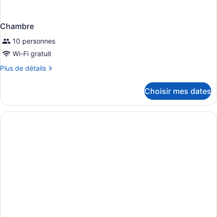
Chambre
10 personnes
Wi-Fi gratuit
Plus
Plus de détails
de
détails
Choisir mes dates
pour
Chambre