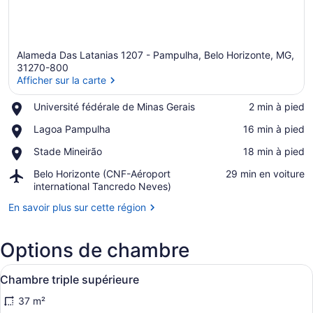
Alameda Das Latanias 1207 - Pampulha, Belo Horizonte, MG,
31270-800
Afficher sur la carte
Place,
Université fédérale de Minas Gerais
‪2 min à pied‬
Afficher sur la carte
Université
Place,
Lagoa Pampulha
‪16 min à pied‬
fédérale
Lagoa
de
Place,
Stade Mineirão
‪18 min à pied‬
Pampulha
Minas
Stade
Gerais
Airport,
Belo Horizonte (CNF-Aéroport
‪29 min en voiture‬
Mineirão
Belo
international Tancredo Neves)
Horizonte
En savoir plus sur cette région
(CNF-
Aéroport
international
Options de chambre
Tancredo
Neves)
Afficher
Une chambre d’hôtel avec deux lits,
9
Chambre triple supérieure
toutes
37 m²
les