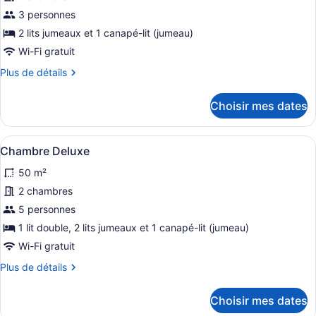
pour
3 personnes
ce
2 lits jumeaux et 1 canapé-lit (jumeau)
type
Wi-Fi gratuit
de
Plus
Plus de détails
chambre :
de
Chambre
détails
Choisir mes dates
Deluxe
pour
Chambre
avec
Deluxe
lits
Afficher
Un lit bien fait, recouvert d’une c
11
avec
Chambre Deluxe
jumeaux
toutes
lits
50 m²
jumeaux
les
photos
2 chambres
pour
5 personnes
ce
1 lit double, 2 lits jumeaux et 1 canapé-lit (jumeau)
type
Wi-Fi gratuit
de
Plus
Plus de détails
chambre :
de
Chambre
détails
Choisir mes dates
Deluxe
pour