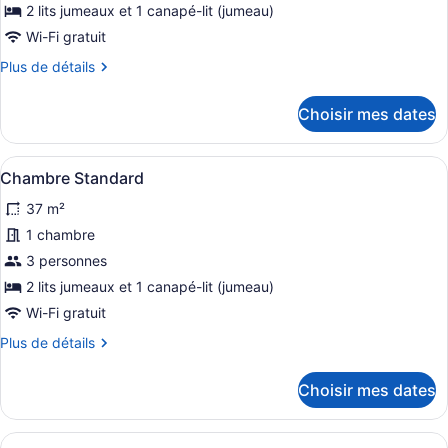
ce
2 lits jumeaux et 1 canapé-lit (jumeau)
type
Wi-Fi gratuit
de
Plus
Plus de détails
chambre :
de
Chambre
détails
Choisir mes dates
Standard
pour
Chambre
Standard
Afficher
Une chambre d’hôtel avec deux lits 
7
Chambre Standard
toutes
37 m²
les
photos
1 chambre
pour
3 personnes
ce
2 lits jumeaux et 1 canapé-lit (jumeau)
type
Wi-Fi gratuit
de
Plus
Plus de détails
chambre :
de
Chambre
détails
Choisir mes dates
Standard
pour
Chambre
Standard
Afficher
Une chambre d’hôtel comprenant un 