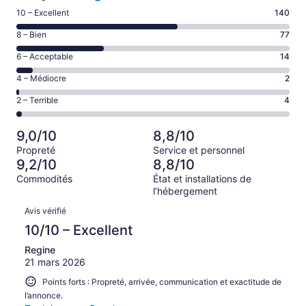
Note
10 – Excellent
140
de 10
Note
8 – Bien
77
–
de 8
Excellent,
Note
6 – Acceptable
14
–
d’après
de 6
Bien,
Note
4 – Médiocre
2
140 avis
–
d’après
de 4
sur 237.
Acceptable,
Note
2 – Terrible
4
77 avis
–
d’après
de 2
sur 237.
Médiocre,
14 avis
–
d’après
9,0/10
8,8/10
sur 237.
Terrible,
2 avis
Propreté
Service et personnel
d’après
sur 237.
9,2/10
8,8/10
4 avis
Commodités
État et installations de
sur 237.
l’hébergement
Avis
Avis vérifié
10/10 – Excellent
Regine
21 mars 2026
Points forts : Propreté, arrivée, communication et exactitude de
l’annonce.