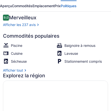
écédent
Suivant
East
Aperçu
Commodités
Emplacement
Prix
Politiques
on
Byron
Avis
Merveilleux
9,0
9,0 sur 10 –
Afficher les 237 avis
Commodités populaires
Plage à proximité, sable blanc, ser
Piscine
Baignoire à remous
Cuisine
Laveuse
Sécheuse
Stationnement compris
Afficher tout
Explorez la région