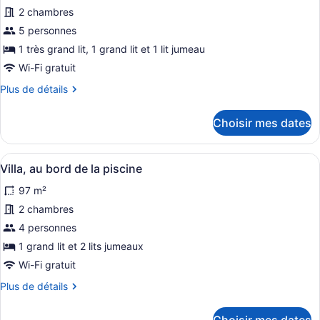
pour
2 chambres
ce
5 personnes
type
1 très grand lit, 1 grand lit et 1 lit jumeau
de
Wi-Fi gratuit
chambre :
Plus
Plus de détails
Maison,
de
au
détails
Choisir mes dates
bord
pour
de
Maison,
au
la
Afficher
Une chambre à coucher avec un gra
14
bord
Villa, au bord de la piscine
plage
toutes
de
97 m²
la
les
plage
photos
2 chambres
pour
4 personnes
ce
1 grand lit et 2 lits jumeaux
type
Wi-Fi gratuit
de
Plus
Plus de détails
chambre :
de
Villa,
détails