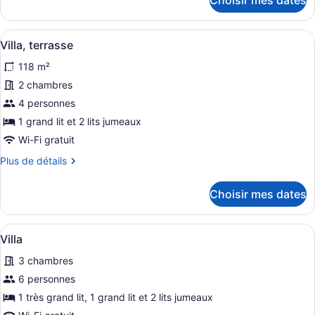
Choisir mes dates
au
pour
Villa,
bord
au
de
Afficher
Un grand espace de vie comprenant 
14
bord
Villa, terrasse
la
toutes
de
118 m²
piscine
la
les
piscine
photos
2 chambres
pour
4 personnes
ce
1 grand lit et 2 lits jumeaux
type
Wi-Fi gratuit
de
Plus
Plus de détails
chambre :
de
Villa,
détails
Choisir mes dates
terrasse
pour
Villa,
terrasse
Afficher
Un balcon avec une table et des cha
14
Villa
toutes
3 chambres
les
photos
6 personnes
pour
1 très grand lit, 1 grand lit et 2 lits jumeaux
ce