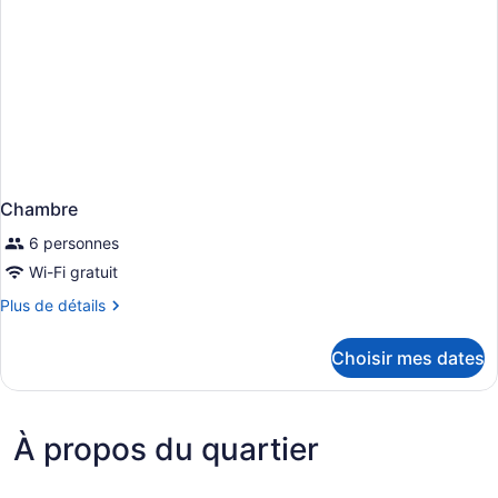
Chambre
6 personnes
Wi-Fi gratuit
Plus
Plus de détails
de
détails
Choisir mes dates
pour
Chambre
À propos du quartier