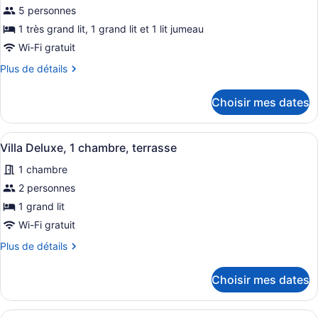
pour
de
5 personnes
la
ce
la
piscine
1 très grand lit, 1 grand lit et 1 lit jumeau
type
piscine
Wi-Fi gratuit
de
Plus
Plus de détails
chambre :
de
Maison
détails
Choisir mes dates
Deluxe,
pour
Maison
au
Deluxe,
bord
Afficher
Un balcon avec une table et des cha
8
au
Villa Deluxe, 1 chambre, terrasse
de
toutes
bord
1 chambre
la
de
les
la
plage
photos
2 personnes
plage
pour
1 grand lit
ce
Wi-Fi gratuit
type
Plus
Plus de détails
de
de
chambre :
détails
Choisir mes dates
pour
Villa
Villa
Deluxe,
Deluxe,
Afficher
Un salon moderne avec un canapé d