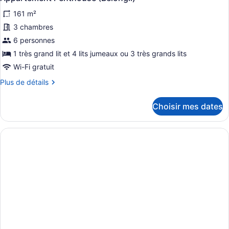
toutes
161 m²
les
photos
3 chambres
pour
6 personnes
ce
1 très grand lit et 4 lits jumeaux ou 3 très grands lits
type
Wi-Fi gratuit
de
Plus
Plus de détails
chambre :
de
Appartement
détails
Choisir mes dates
Penthouse
pour
Appartement
(Belongil)
Penthouse
(Belongil)