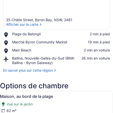
35 Childe Street, Byron Bay, NSW, 2481
Afficher sur la carte
Place,
Plage de Belongil
‪2 min à pied‬
Plage
Afficher sur la carte
Place,
Marché Byron Community Market
‪19 min à pied‬
de
Marché
Belongil
Place,
Main Beach
‪2 min en voiture‬
Byron
Main
Community
Airport,
Ballina, Nouvelle-Galles-du-Sud (BNK-
‪26 min en voiture‬
Beach
Market
Ballina,
Ballina - Byron Gateway)
Nouvelle-
En savoir plus sur cette région
Galles-
du-
Sud
Options de chambre
(BNK-
Ballina
Afficher
Un salon moderne avec un canapé, u
-
17
Maison, au bord de la plage
toutes
Byron
Gateway)
Vue sur le jardin
les
photos
62 m²