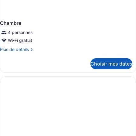
Chambre
4 personnes
Wi-Fi gratuit
Plus
Plus de détails
de
détails
Choisir mes dates
pour
Chambre