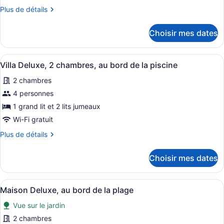
type
Plus
Plus de détails
de
de
chambre :
détails
Choisir mes dates
pour
Villa
Villa
Deluxe,
Deluxe,
Afficher
Une chambre à coucher avec un gran
2
6
2
Villa Deluxe, 2 chambres, au bord de la piscine
toutes
chambres,
chambres,
2 chambres
terrasse
les
terrasse
photos
4 personnes
pour
1 grand lit et 2 lits jumeaux
ce
Wi-Fi gratuit
type
Plus
Plus de détails
de
de
chambre :
détails
Choisir mes dates
pour
Villa
Villa
Deluxe,
Deluxe,
Afficher
Un salon moderne avec un canapé, u
2
8
2
Maison Deluxe, au bord de la plage
toutes
chambres,
chambres,
Vue sur le jardin
au
les
au
bord
photos
2 chambres
bord
de