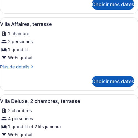
chambre :
détails
Choisir mes dates
pour
Villa
Villa
exécutive,
exécutive,
Afficher
Une terrasse avec deux chaises gri
au
6
au
Villa Affaires, terrasse
toutes
bord
bord
1 chambre
de
les
de
la
photos
2 personnes
la
piscine
pour
piscine
1 grand lit
ce
Wi-Fi gratuit
type
Plus
Plus de détails
de
de
chambre :
détails
Choisir mes dates
pour
Villa
Villa
Affaires,
Affaires,
Afficher
Un balcon avec une table et des cha
terrasse
12
terrasse
Villa Deluxe, 2 chambres, terrasse
toutes
2 chambres
les
photos
4 personnes
pour
1 grand lit et 2 lits jumeaux
ce
Wi-Fi gratuit