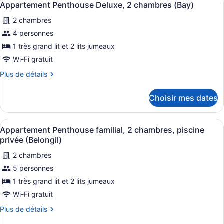
1
5
1
Appartement Penthouse Deluxe, 2 chambres (Bay)
toutes
chambre,
chambre,
2 chambres
terrasse
les
terrasse
photos
4 personnes
pour
1 très grand lit et 2 lits jumeaux
ce
Wi-Fi gratuit
type
Plus
Plus de détails
de
de
chambre :
détails
Choisir mes dates
pour
Appartement
Appartement
Penthouse
Penthouse
Afficher
Une maison moderne dotée d’une pis
Deluxe,
5
Deluxe,
Appartement Penthouse familial, 2 chambres, piscine
toutes
2
2
privée (Belongil)
chambres
les
chambres
(Bay)
2 chambres
photos
(Bay)
5 personnes
pour
ce
1 très grand lit et 2 lits jumeaux
type
Wi-Fi gratuit
de
Plus
Plus de détails
chambre :
de