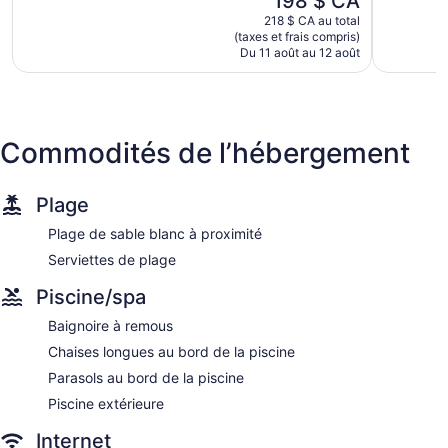
198 $ CA
970 avis
1 003 avi
à Internet sans fil. Les commodités suivantes sont
prix
218 $ CA au total
est
offertes : un bureau et une chaise de bureau. L'entretien
(taxes et frais compris)
de
Du 11 août au 12 août
ménager est assuré sur demande.
198 $ CA
Commodités de l’hébergement
Plage
Plage de sable blanc à proximité
Serviettes de plage
Piscine/spa
Baignoire à remous
Chaises longues au bord de la piscine
Parasols au bord de la piscine
Piscine extérieure
Internet