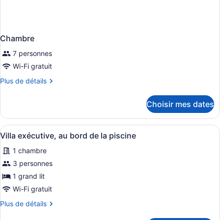
Chambre
7 personnes
Wi-Fi gratuit
Plus
Plus de détails
de
détails
Choisir mes dates
pour
Chambre
Afficher
Un jardin avec une piscine, une te
8
Villa exécutive, au bord de la piscine
toutes
1 chambre
les
photos
3 personnes
pour
1 grand lit
ce
Wi-Fi gratuit
type
Plus
Plus de détails
de
de