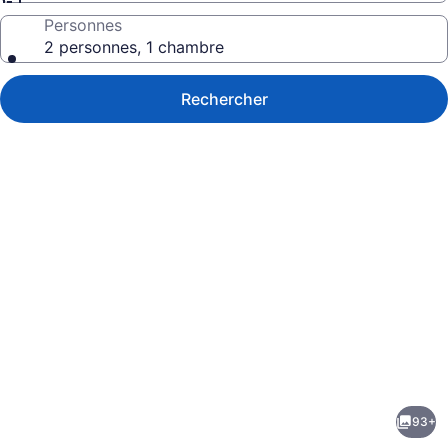
Personnes
2 personnes, 1 chambre
Rechercher
Galerie
de
photos
de
93+
l’hébergement