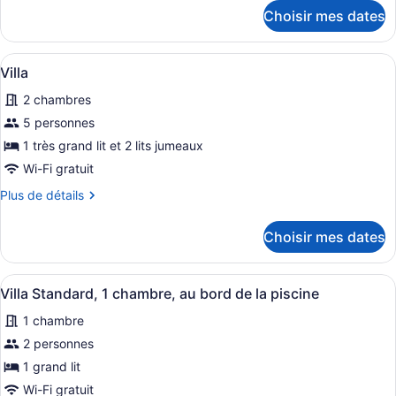
Appartement
détails
Choisir mes dates
pour
Penthouse
Appartement
familial,
Penthouse
Afficher
Un balcon avec une table et des cha
2
7
familial,
Villa
toutes
2
chambres,
2 chambres
chambres,
les
piscine
piscine
photos
5 personnes
privée
privée
pour
1 très grand lit et 2 lits jumeaux
(Belongil)
(Belongil)
ce
Wi-Fi gratuit
type
Plus
Plus de détails
de
de
chambre :
détails
Choisir mes dates
pour
Villa
Villa
Afficher
Un salon moderne avec un canapé d
6
Villa Standard, 1 chambre, au bord de la piscine
toutes
1 chambre
les
photos
2 personnes
pour
1 grand lit
ce
Wi-Fi gratuit