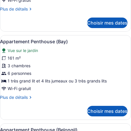
Wi-Fi gratuit
type
Plus
Plus de détails
de
de
chambre :
détails
Choisir mes dates
pour
Villa
Villa
Afficher
Bureau, espace de travail pour ord
9
Appartement Penthouse (Bay)
toutes
Vue sur le jardin
les
photos
161 m²
pour
3 chambres
ce
6 personnes
type
1 très grand lit et 4 lits jumeaux ou 3 très grands lits
de
Wi-Fi gratuit
chambre :
Plus
Plus de détails
Appartement
de
Penthouse
détails
Choisir mes dates
(Bay)
pour
Appartement
Penthouse
Afficher
Une maison moderne dotée d’une pis
14
(Bay)
Appartement Penthouse (Belongil)