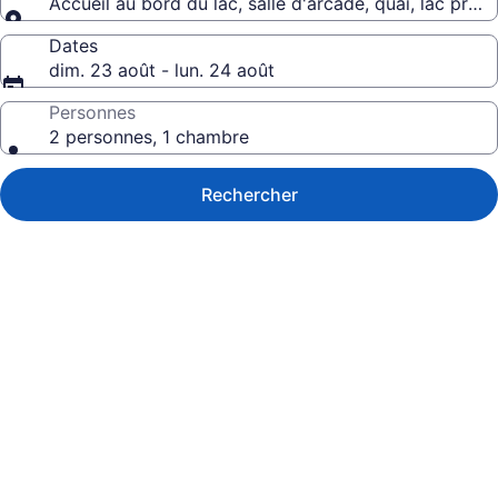
Accueil au bord du lac, salle d'arcade, quai, lac priv
Dates
dim. 23 août - lun. 24 août
Personnes
2 personnes, 1 chambre
Rechercher
Galerie
de
photos