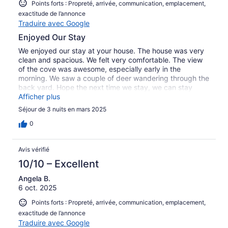
Points forts : Propreté, arrivée, communication, emplacement,
exactitude de l’annonce
Traduire avec Google
Enjoyed Our Stay
We enjoyed our stay at your house. The house was very
clean and spacious. We felt very comfortable. The view
of the cove was awesome, especially early in the
morning. We saw a couple of deer wandering through the
back yard. Hope the next time we stay, we can stay
longer and enjoy all the amenities.
Afficher plus
Séjour de 3 nuits en mars 2025
0
Avis vérifié
10/10 – Excellent
Angela B.
6 oct. 2025
Points forts : Propreté, arrivée, communication, emplacement,
exactitude de l’annonce
Traduire avec Google