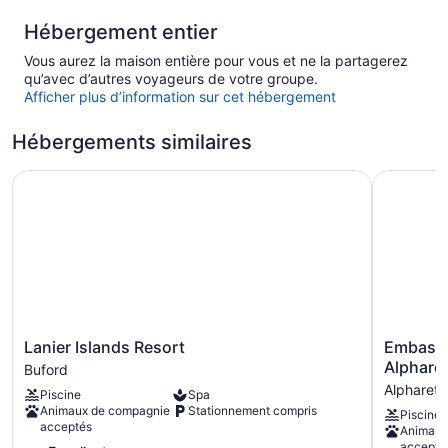
Hébergement entier
Vous aurez la maison entière pour vous et ne la partagerez
qu’avec d’autres voyageurs de votre groupe.
Afficher plus d’information sur cet hébergement
Hébergements similaires
Lanier Islands Resort
Embassy S
Lanier
Embassy
Lanier Islands Resort
Embassy 
Islands
Suites
Alpharet
Buford
Resort
by
Alpharett
Piscine
Spa
Buford
Hilton
Animaux de compagnie
Stationnement compris
Piscine
Atlanta
acceptés
Animaux
Alpharett
accepté