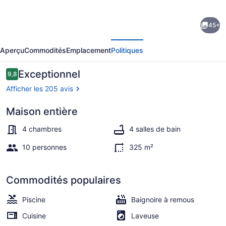
de
45+
l’hébergement
écédent
Suivant
Lake
Aperçu
Commodités
Emplacement
Politiques
Front,
PET,
Avis
Exceptionnel
9,8
9,8 sur 10 –
Game
Afficher les 205 avis
Room,
Maison entière
Dock,
Terrasse/patio
Swim-
4 chambres
4 salles de bain
Fish-
10 personnes
325 m²
Boat,
Fire
Commodités populaires
pit,
Piscine
Baignoire à remous
NEW
Cuisine
Laveuse
BOAT