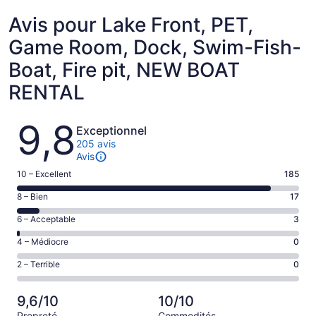
Avis pour Lake Front, PET,
Game Room, Dock, Swim-Fish-
Boat, Fire pit, NEW BOAT
RENTAL
Avis
9,8
Exceptionnel
205 avis
Avis
Note
10 – Excellent
185
de 10
Note
8 – Bien
17
–
de 8
Excellent,
Note
6 – Acceptable
3
–
d’après
de 6
Bien,
Note
4 – Médiocre
0
185 avis
–
d’après
de 4
sur 205.
Acceptable,
Note
2 – Terrible
0
17 avis
–
d’après
de 2
sur 205.
Médiocre,
3 avis
–
d’après
9,6/10
10/10
sur 205.
Terrible,
0 avis
Propreté
Commodités