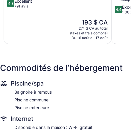
4.3
Excellent
Alpharett
4,3
sur
791 avis
4.4
Excell
4,4
5,
sur
1 006 
Excellent,
5,
Le
193 $ CA
791 avis
Excellent,
prix
1 006 avi
274 $ CA au total
est
(taxes et frais compris)
de
Du 16 août au 17 août
193 $ CA
Commodités de l’hébergement
Piscine/spa
Baignoire à remous
Piscine commune
Piscine extérieure
Internet
Disponible dans la maison : Wi-Fi gratuit