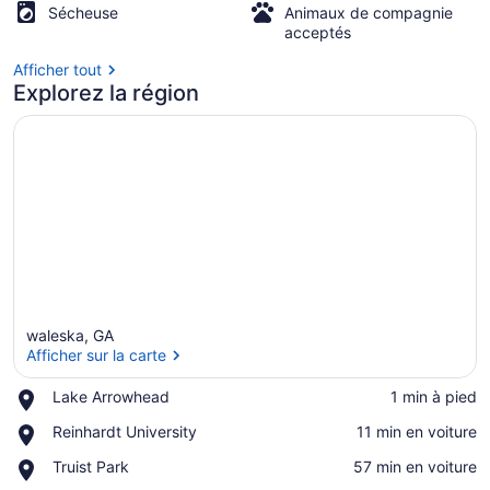
RENTAL
Sécheuse
Animaux de compagnie
acceptés
Afficher tout
Explorez la région
waleska, GA
Afficher sur la carte
Place,
Lake Arrowhead
‪1 min à pied‬
Lake
Afficher sur la carte
Place,
Reinhardt University
‪11 min en voiture‬
Arrowhead
Reinhardt
Place,
Truist Park
‪57 min en voiture‬
University
Truist