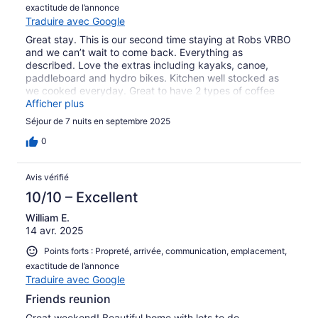
exactitude de l’annonce
Traduire avec Google
Great stay. This is our second time staying at Robs VRBO
and we can’t wait to come back. Everything as
described. Love the extras including kayaks, canoe,
paddleboard and hydro bikes. Kitchen well stocked as
we cooked everyday. Great to have 2 types of coffee
pots. Loved seeing deer in yard everyday. Thanks for a
Afficher plus
wonderful stay.
Séjour de 7 nuits en septembre 2025
0
Avis vérifié
10/10 – Excellent
William E.
14 avr. 2025
Points forts : Propreté, arrivée, communication, emplacement,
exactitude de l’annonce
Traduire avec Google
Friends reunion
Great weekend! Beautiful home with lots to do.