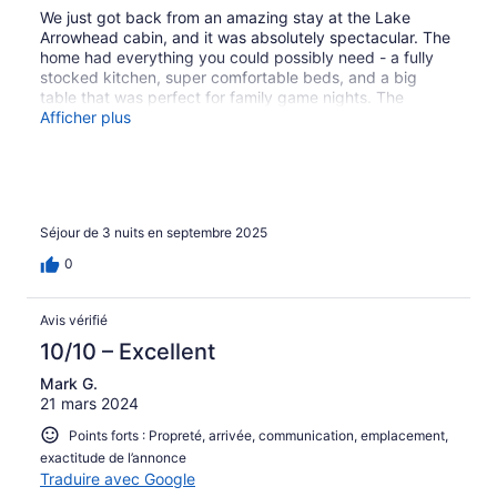
We just got back from an amazing stay at the Lake
Arrowhead cabin, and it was absolutely spectacular. The
home had everything you could possibly need - a fully
stocked kitchen, super comfortable beds, and a big
table that was perfect for family game nights. The
setting was gorgeous, and what really made it special
Afficher plus
were all the lake activities- the pontoon boat, kayaks,
stand-up paddle boards, and even water bikes. The
location of the home couldn’t have been better - you just
walk right down the stairs to this beautiful lakeside deck
and property. Communication with Rob was top-notch
Séjour de 3 nuits en septembre 2025
from start to finish, which made the entire experience
seamless and stress-free. It was truly an incredible week,
0
and we look forward to a future stay there!
Avis vérifié
10/10 – Excellent
Mark G.
21 mars 2024
Points forts : Propreté, arrivée, communication, emplacement,
exactitude de l’annonce
Traduire avec Google