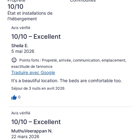
d’après
sur 205.
10/10
0 avis
État et installations de
sur 205.
l’hébergement
Avis
Avis vérifié
10/10 – Excellent
Sheila E.
5 mai 2026
Points forts : Propreté, arrivée, communication, emplacement,
exactitude de l’annonce
Traduire avec Google
It's a beautiful location. The beds are comfortable too.
Séjour de 3 nuits en avril 2026
0
Avis vérifié
10/10 – Excellent
MuthuVeerappan N.
22 mars 2026