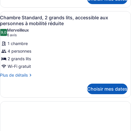
pour
1
Chambre
très
exécutive,
Afficher
Une chambre d’hôtel moderne avec 
6
1
grand
Chambre Standard, 2 grands lits, accessible aux
toutes
très
personnes à mobilité réduite
lit
grand
les
Merveilleux
lit
9,0
photos
9,0 sur 10
(6 avis)
6 avis
pour
1 chambre
ce
4 personnes
type
2 grands lits
de
Wi-Fi gratuit
chambre :
Chambre
Plus
Plus de détails
de
Standard,
détails
2
Choisir mes dates
pour
grands
Chambre
lits,
Standard,
2
accessible
grands
aux
lits,
personnes
accessible
aux
à