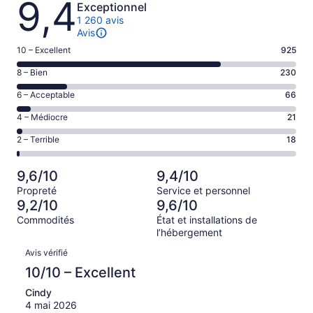
9,4
Exceptionnel
1 260 avis
Avis
Note
10 – Excellent
925
de 10
Note
8 – Bien
230
–
de 8
Excellent,
Note
6 – Acceptable
66
–
d’après
de 6
Bien,
Note
4 – Médiocre
21
925 avis
–
d’après
de 4
sur 1260.
Acceptable,
Note
2 – Terrible
18
230 avis
–
d’après
de 2
sur 1260.
Médiocre,
66 avis
–
d’après
9,6/10
9,4/10
sur 1260.
Terrible,
21 avis
Propreté
Service et personnel
d’après
sur 1260.
9,2/10
9,6/10
18 avis
Commodités
État et installations de
sur 1260.
l’hébergement
Avis
Avis vérifié
10/10 – Excellent
Cindy
4 mai 2026