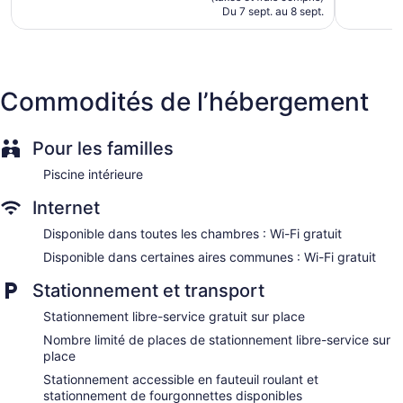
Elevator
de
Du 7 sept. au 8 sept.
126 $ CA
No smoking on site
Bar or lounge
Dining venue
Commodités de l’hébergement
Dakota Dunes Resort propose 155 chambres dotées de : une
cafetière à espresso et coffre-fort. L'ameublement et le
décor des chambres sont uniques. Un téléviseur à écran plat
Pour les familles
avec chaînes par câble. La salle de bain comprend : douche,
peignoirs et séchoir à cheveux.
Piscine intérieure
Les clients peuvent accéder à Internet gratuitement par une
connexion sans fil. Les services d'affaires comprennent : un
Internet
téléphone et appels locaux gratuits (certaines restrictions
Disponible dans toutes les chambres : Wi-Fi gratuit
peuvent s'appliquer). De plus, les chambres comprennent fer
Disponible dans certaines aires communes : Wi-Fi gratuit
et planche à repasser et rideaux d’obscurcissement.
L'entretien ménager est assuré tous les jours.
Stationnement et transport
Stationnement libre-service gratuit sur place
Nombre limité de places de stationnement libre-service sur
place
Stationnement accessible en fauteuil roulant et
stationnement de fourgonnettes disponibles