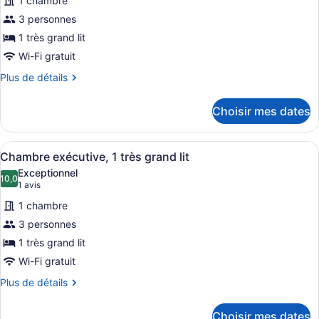
1 chambre
pour
3 personnes
ce
1 très grand lit
type
de
Wi-Fi gratuit
chambre :
Plus
Plus de détails
Chambre
de
détails
Affaires,
Choisir mes dates
pour
1
Chambre
très
Affaires,
Afficher
Une chambre d’hôtel moderne dotée 
6
1
grand
Chambre exécutive, 1 très grand lit
toutes
très
lit
Exceptionnel
grand
les
10,0
10,0 sur 10
(1 avis)
1 avis
lit
photos
1 chambre
pour
3 personnes
ce
1 très grand lit
type
de
Wi-Fi gratuit
chambre :
Plus
Plus de détails
Chambre
de
détails
exécutive,
Choisir mes dates