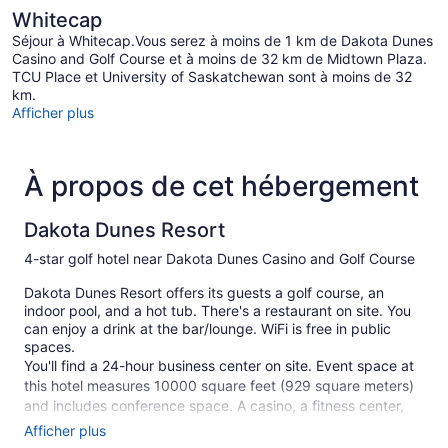
Whitecap
Séjour à Whitecap.Vous serez à moins de 1 km de Dakota Dunes
Casino and Golf Course et à moins de 32 km de Midtown Plaza.
TCU Place et University of Saskatchewan sont à moins de 32
km.
Afficher plus
À propos de cet hébergement
Dakota Dunes Resort
4-star golf hotel near Dakota Dunes Casino and Golf Course
Dakota Dunes Resort offers its guests a golf course, an
indoor pool, and a hot tub. There's a restaurant on site. You
can enjoy a drink at the bar/lounge. WiFi is free in public
spaces.
You'll find a 24-hour business center on site. Event space at
this hotel measures 10000 square feet (929 square meters)
and includes conference space. A casino, a fitness center,
and a sauna are also featured at Dakota Dunes Resort. Free
Afficher plus
self parking is available.