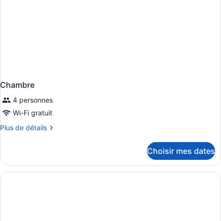
personnes
mobilité
à
réduite
mobilité
réduite
Chambre
4 personnes
Wi-Fi gratuit
Plus
Plus de détails
de
détails
Choisir mes dates
pour
Chambre