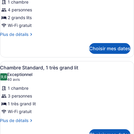
1 chambre
pour
4 personnes
ce
2 grands lits
type
de
Wi-Fi gratuit
chambre :
Plus
Plus de détails
Chambre
de
détails
Standard
Choisir mes dates
pour
Chambre
Standard
Afficher
Une chambre d’hôtel moderne avec un
8
Chambre Standard, 1 très grand lit
toutes
Exceptionnel
les
9,6
9,6 sur 10
(40 avis)
40 avis
photos
1 chambre
pour
3 personnes
ce
1 très grand lit
type
de
Wi-Fi gratuit
chambre :
Plus
Plus de détails
Chambre
de
détails
Standard,