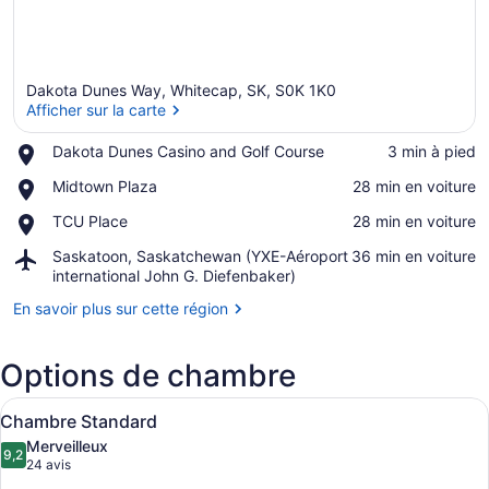
Dakota Dunes Way, Whitecap, SK, S0K 1K0
Afficher sur la carte
Place,
Dakota Dunes Casino and Golf Course
‪3 min à pied‬
Dakota
Afficher sur la carte
Place,
Midtown Plaza
‪28 min en voiture‬
Dunes
Midtown
Casino
Place,
TCU Place
‪28 min en voiture‬
Plaza
and
TCU
Golf
Airport,
Saskatoon, Saskatchewan (YXE-Aéroport
‪36 min en voiture‬
Place
Course
Saskatoon,
international John G. Diefenbaker)
Saskatchewan
En savoir plus sur cette région
(YXE-
Aéroport
international
Options de chambre
John
G.
Afficher
Une chambre d’hôtel moderne avec 
Diefenbaker)
6
Chambre Standard
toutes
Merveilleux
les
9,2
9,2 sur 10
(24 avis)
24 avis
photos