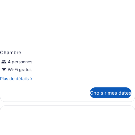
Chambre
4 personnes
Wi-Fi gratuit
Plus
Plus de détails
de
détails
Choisir mes dates
pour
Chambre