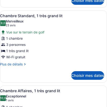
Choisir mes dates
pour
1
Chambre
très
Standard,
Afficher
Une chambre d’hôtel moderne dotée 
8
1
grand
Chambre Standard, 1 très grand lit
toutes
très
lit
Merveilleux
grand
les
9,0
9,0 sur 10
(23 avis)
23 avis
lit
photos
Vue sur le terrain de golf
pour
1 chambre
ce
3 personnes
type
de
1 très grand lit
chambre :
Wi-Fi gratuit
Chambre
Plus
Plus de détails
Standard,
de
détails
1
Choisir mes dates
pour
très
Chambre
grand
Standard,
Afficher
Une chambre d’hôtel moderne avec un
lit
6
1
Chambre Affaires, 1 très grand lit
toutes
très
Exceptionnel
grand
les
10,0
10,0 sur 10
(1 avis)
1 avis
lit
photos