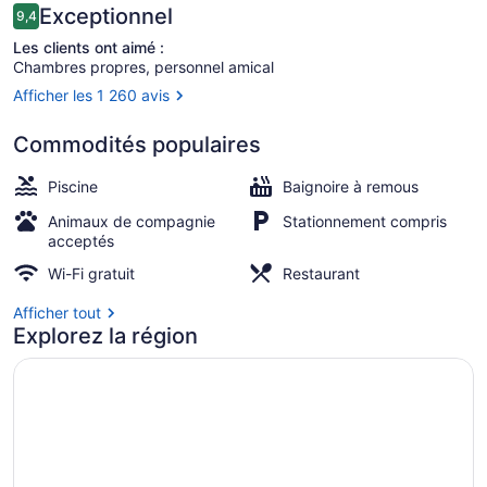
Resort
Avis
Exceptionnel
9,4
9,4 sur 10 –
Les clients ont aimé :
Chambres propres, personnel amical
Afficher les 1 260 avis
Déjeuner, dîner et souper servis su
Commodités populaires
Piscine
Baignoire à remous
Animaux de compagnie
Stationnement compris
acceptés
Wi-Fi gratuit
Restaurant
Afficher tout
Explorez la région