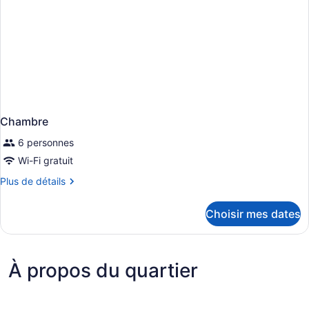
Chambre
6 personnes
Wi-Fi gratuit
Plus
Plus de détails
de
détails
Choisir mes dates
pour
Chambre
À propos du quartier