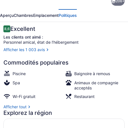
206+
l’hébergement
écédent
Suivant
The
Aperçu
Chambres
Emplacement
Politiques
Omni
Homestead
Avis
Excellent
8,6
8,6 sur 10 –
Resort
Les clients ont aimé :
Personnel amical, état de l’hébergement
&
Afficher les 1 003 avis
Spa
Piscine intérieure, piscine extérie
Commodités populaires
Piscine
Baignoire à remous
Spa
Animaux de compagnie
acceptés
Wi-Fi gratuit
Restaurant
Afficher tout
Explorez la région