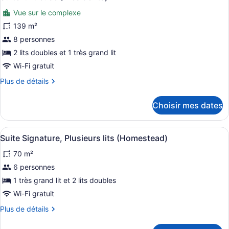
toutes
Vue sur le complexe
les
photos
139 m²
pour
8 personnes
ce
2 lits doubles et 1 très grand lit
type
Wi-Fi gratuit
de
Plus
Plus de détails
chambre :
de
Suite
détails
Choisir mes dates
luxueuse
pour
Suite
(Presidents)
luxueuse
Afficher
Un lit bien fait, avec du linge de l
6
(Presidents)
Suite Signature, Plusieurs lits (Homestead)
toutes
70 m²
les
photos
6 personnes
pour
1 très grand lit et 2 lits doubles
ce
Wi-Fi gratuit
type
Plus
Plus de détails
de
de
chambre :
détails