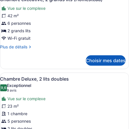
lits
toutes
grands
Vue sur le complexe
lits
les
photos
42 m²
pour
6 personnes
ce
2 grands lits
type
Wi-Fi gratuit
de
Plus
Plus de détails
chambre :
de
Chambre
détails
Choisir mes dates
exécutive,
pour
Chambre
2
exécutive,
grands
Afficher
Une chambre d’hôtel avec deux lits,
6
2
Chambre Deluxe, 2 lits doubles
lits
toutes
grands
Exceptionnel
(Homestead)
lits
les
9,6
9,6 sur 10
(9 avis)
9 avis
(Homestead)
photos
Vue sur le complexe
pour
23 m²
ce
1 chambre
type
de
5 personnes
chambre :
2 lits doubles