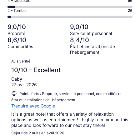
Note
4 – Médiocre
56
554 avis
–
d’après
de 4
sur 1003.
Acceptable,
Note
2 – Terrible
26
273 avis
–
d’après
de 2
sur 1003.
Médiocre,
94 avis
–
d’après
9,0/10
9,0/10
sur 1003.
Terrible,
56 avis
Propreté
Service et personnel
d’après
sur 1003.
8,6/10
8,4/10
26 avis
Commodités
État et installations de
sur 1003.
l’hébergement
Avis
Avis vérifié
10/10 – Excellent
Gaby
27 avr. 2026
Points forts : Propreté, service et personnel, commodités et
état et installations de l’hébergement.
Traduire avec Google
It is a great hotel that offers a variety of relaxation
options as well as entertainment! I highly recommend this
place and look forward to our next stay there!
Séjour de 2 nuits en avril 2026