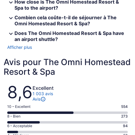
How close is The Omni Homestead Resort &
Spa to the airport?
Combien cela coûte-t-il de séjourner à The
Omni Homestead Resort & Spa?
Does The Omni Homestead Resort & Spa have
an airport shuttle?
Afficher plus
Avis pour The Omni Homestead
Resort & Spa
Avis
8,6
Excellent
1 003 avis
Avis
Note
10 – Excellent
554
de 10
Note
8 – Bien
273
–
de 8
Excellent,
Note
6 – Acceptable
94
–
d’après
de 6
Bien,