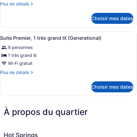
type
Plus
Plus de détails
de
de
chambre :
détails
Choisir mes dates
pour
Suite,
Suite,
Plusieurs
Plusieurs
Afficher
Un lit bien fait, avec du linge de l
lits
11
lits
Suite Premier, 1 très grand lit (Generational)
toutes
(Generational)
(Generational)
9 personnes
les
photos
1 très grand lit
pour
Wi-Fi gratuit
ce
Plus
Plus de détails
type
de
de
détails
Choisir mes dates
pour
chambre :
Suite
Suite
Premier,
Premier,
1
À propos du quartier
très
1
grand
très
lit
grand
(Generational)
lit
Hot Springs