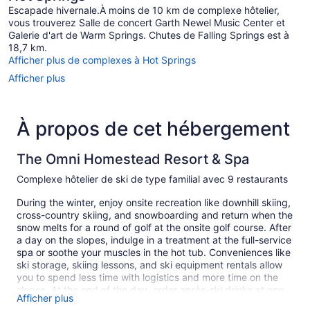
(Generational)
Escapade hivernale.À moins de 10 km de complexe hôtelier,
vous trouverez Salle de concert Garth Newel Music Center et
Galerie d'art de Warm Springs. Chutes de Falling Springs est à
18,7 km.
Afficher plus de complexes à Hot Springs
Afficher plus
À propos de cet hébergement
The Omni Homestead Resort & Spa
Complexe hôtelier de ski de type familial avec 9 restaurants
During the winter, enjoy onsite recreation like downhill skiing,
cross-country skiing, and snowboarding and return when the
snow melts for a round of golf at the onsite golf course. After
a day on the slopes, indulge in a treatment at the full-service
spa or soothe your muscles in the hot tub. Conveniences like
ski storage, skiing lessons, and ski equipment rentals allow
you to spend less time with logistics and more time on the
slopes. At the end of the day, order après-ski drinks at one
Afficher plus
of the resort's 2 bars/lounges.