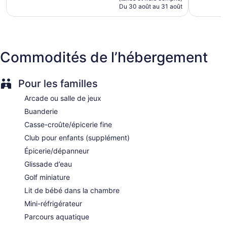
Cabanas by the pool (surcharge)
de
Du 30 août au 31 août
183 $ CA
Poolside lounge chairs
Umbrellas for the pool
Ski lift tickets
Commodités de l’hébergement
Ski equipment storage
Ski equipment rentals
Pour les familles
Charging station for electric cars
Business facilities
Arcade ou salle de jeux
Conference space
Buanderie
Breakfast available (surcharge)
Casse-croûte/épicerie fine
Dry cleaning
Club pour enfants (supplément)
Self-service laundry
Épicerie/dépanneur
Front desk (24 hours)
Glissade d’eau
Staff is multilingual
Golf miniature
Storage area for luggage
Lit de bébé dans la chambre
Front-desk safe
Mini-réfrigérateur
Tour and ticket information
Parcours aquatique