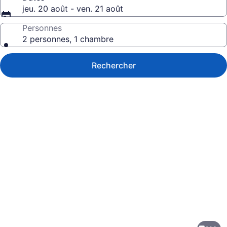
jeu. 20 août - ven. 21 août
Personnes
2 personnes, 1 chambre
Rechercher
Galerie
de
photos
de