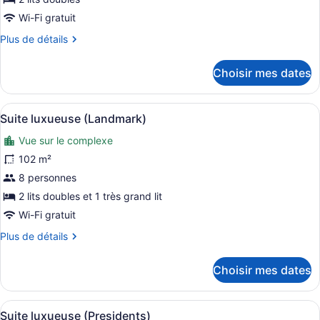
Chambre
Wi-Fi gratuit
Deluxe,
Plus
Plus de détails
2
de
lits
détails
Choisir mes dates
pour
doubles
Chambre
Deluxe,
Afficher
Une chambre bien rangée, avec un g
4
2
Suite luxueuse (Landmark)
toutes
lits
Vue sur le complexe
doubles
les
photos
102 m²
pour
8 personnes
ce
2 lits doubles et 1 très grand lit
type
Wi-Fi gratuit
de
Plus
Plus de détails
chambre :
de
Suite
détails
Choisir mes dates
luxueuse
pour
Suite
(Landmark)
luxueuse
Afficher
Un lit bien fait, avec du linge de l
5
(Landmark)
Suite luxueuse (Presidents)