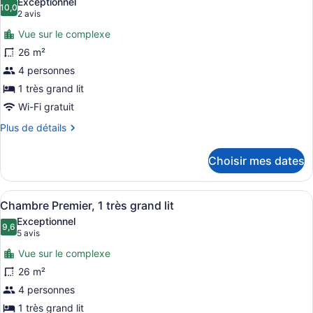
lit
Exceptionnel
grand
les
10,0
10,0 sur 10
(2 avis)
2 avis
lit
photos
Vue sur le complexe
pour
26 m²
ce
4 personnes
type
de
1 très grand lit
chambre :
Wi-Fi gratuit
Chambre
Plus
Plus de détails
Premier,
de
détails
1
Choisir mes dates
pour
très
Chambre
grand
Premier,
Afficher
Un lit bien fait, avec du linge de l
lit
7
1
Chambre Premier, 1 très grand lit
toutes
très
Exceptionnel
grand
les
9,6
9,6 sur 10
(5 avis)
5 avis
lit
photos
Vue sur le complexe
pour
26 m²
ce
4 personnes
type
de
1 très grand lit