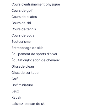
proposés incluent des massages en profondeur, des
Cours d’entraînement physique
massages aux pierres chaudes, des massages suédois et
Cours de golf
des soins du visage. Une variété de soins thérapeutiques
sont proposés, notamment : aromathérapie et réflexologie.
Cours de pilates
Le spa est doté des commodités suivantes : sauna, spa et
Cours de ski
bain de vapeur. Le spa est ouvert tous les jours. Le spa est
interdit aux enfants de moins de 18 ans qui ne sont pas
Cours de tennis
accompagnés d"un adulte. Il y a des sources
Cours de yoga
chaudes/minérales sur place.
Écotourisme
Entreposage de skis
Équipement de sports d’hiver
Équitation/location de chevaux
Glissade d’eau
Glissade sur tube
Golf
Golf miniature
Jeux
Kayak
Laissez-passer de ski