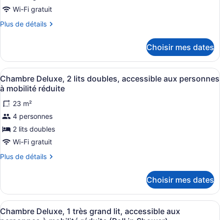
chambre :
Wi-Fi gratuit
Chambre
Plus
Plus de détails
Premier,
de
détails
1
Choisir mes dates
pour
très
Chambre
grand
Premier,
Afficher
Une chambre d’hôtel avec deux gran
lit
4
1
Chambre Deluxe, 2 lits doubles, accessible aux personnes
toutes
très
à mobilité réduite
grand
les
lit
23 m²
photos
4 personnes
pour
ce
2 lits doubles
type
Wi-Fi gratuit
de
Plus
Plus de détails
chambre :
de
Chambre
détails
Choisir mes dates
pour
Deluxe,
Chambre
2
Deluxe,
Afficher
Un lit bien fait, avec du linge de l
lits
2
2
Chambre Deluxe, 1 très grand lit, accessible aux
toutes
lits
doubles,