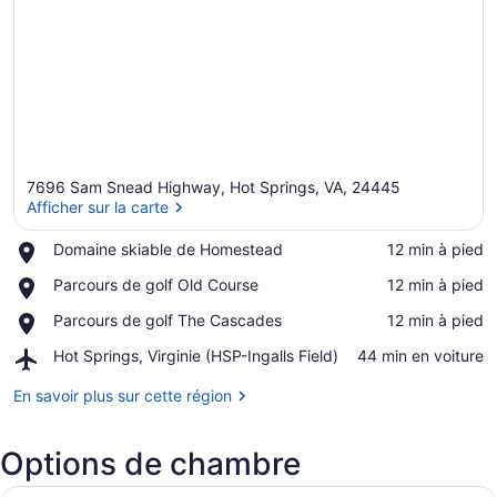
7696 Sam Snead Highway, Hot Springs, VA, 24445
Afficher sur la carte
Place,
Domaine skiable de Homestead
‪12 min à pied‬
Domaine
Afficher sur la carte
Place,
Parcours de golf Old Course
‪12 min à pied‬
skiable
Parcours
de
Place,
Parcours de golf The Cascades
‪12 min à pied‬
de
Homestead
Parcours
golf
Airport,
Hot Springs, Virginie (HSP-Ingalls Field)
‪44 min en voiture‬
de
Old
Hot
golf
Course
Springs,
En savoir plus sur cette région
The
Virginie
Cascades
(HSP-
Options de chambre
Ingalls
Field)
Une chambre d’hôtel avec deux gran