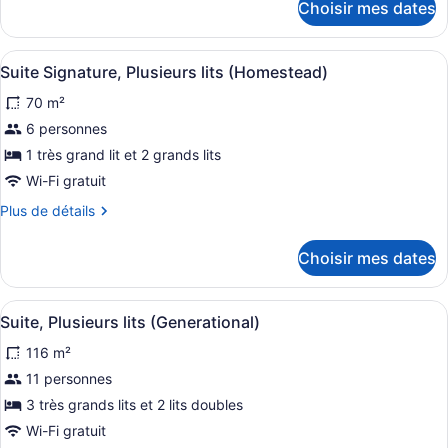
Choisir mes dates
pour
Suite
Suite
Signature,
Signature,
Afficher
Un lit bien fait, avec du linge de l
Plusieurs
6
Plusieurs
Suite Signature, Plusieurs lits (Homestead)
toutes
lits
lits
70 m²
(Homestead)
les
(Homestead)
photos
6 personnes
pour
1 très grand lit et 2 grands lits
ce
Wi-Fi gratuit
type
Plus
Plus de détails
de
de
chambre :
détails
Choisir mes dates
pour
Suite
Suite
Signature,
Signature,
Afficher
Un lit bien fait, avec du linge de l
Plusieurs
6
Plusieurs
Suite, Plusieurs lits (Generational)
toutes
lits
lits
116 m²
(Homestead)
les
(Homestead)
photos
11 personnes
pour
3 très grands lits et 2 lits doubles
ce
Wi-Fi gratuit