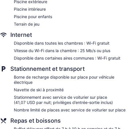
Concierge
Piscine extérieure
Wedding services available
Piscine intérieure
Game room or arcade
Piscine pour enfants
Pool or billiards table
Terrain de jeu
Library
Internet
Convenience store
Disponible dans toutes les chambres : Wi-Fi gratuit
Terrace
Vitesse du Wi-Fi dans la chambre : 25 Mb/s ou plus
Garden
Disponible dans certaines aires communes : Wi-Fi gratuit
BBQ grill(s)
Stationnement et transport
Outdoor picnic space
Gift shop
Borne de recharge disponible sur place pour véhicule
électrique
Beauty salon
Navette de ski à proximité
Fireplace in lobby
Stationnement avec service de voiturier sur place
ATM
(41,07 USD par nuit; privilèges d’entrée-sortie inclus)
Onsite shopping
Nombre limité de places avec service de voiturier sur place
Bellhop
Repas et boissons
Elevator
No smoking on site
Buffet déjeuner offert de 7 h à 10 h en semaine et de 7 h