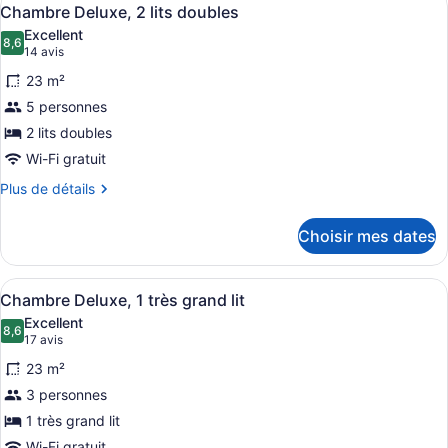
Afficher
6
Chambre Deluxe, 2 lits doubles
toutes
Excellent
les
8,6
8,6 sur 10
(14 avis)
14 avis
photos
23 m²
pour
5 personnes
ce
2 lits doubles
type
de
Wi-Fi gratuit
chambre :
Plus
Plus de détails
Chambre
de
détails
Deluxe,
Choisir mes dates
pour
2
Chambre
lits
Deluxe,
Afficher
Un lit bien fait, avec du linge de l
3
2
doubles
Chambre Deluxe, 1 très grand lit
toutes
lits
Excellent
doubles
les
8,6
8,6 sur 10
(17 avis)
17 avis
photos
23 m²
pour
3 personnes
ce
1 très grand lit
type
Wi-Fi gratuit