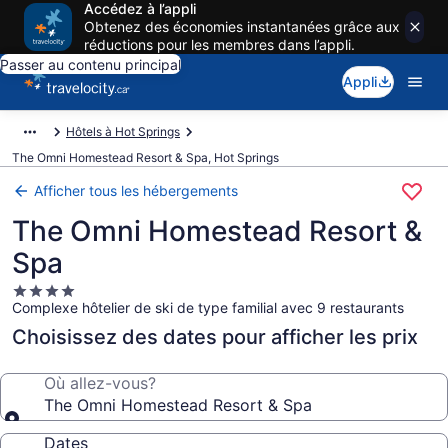
Accédez à l’appli
Obtenez des économies instantanées grâce aux
réductions pour les membres dans l’appli.
Passer au contenu principal
Appli
Hôtels à Hot Springs
The Omni Homestead Resort & Spa, Hot Springs
Afficher tous les hébergements
The Omni Homestead Resort &
Spa
Hébergement
Complexe hôtelier de ski de type familial avec 9 restaurants
4.0 étoiles
Choisissez des dates pour afficher les prix
Où allez-vous?
The Omni Homestead Resort & Spa
Dates