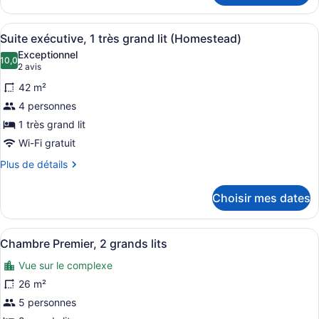
(Roll
Suite,
Shower)
1
in
1
Afficher
Un lit bien fait, avec du linge de l
très
Shower)
6
très
Suite exécutive, 1 très grand lit (Homestead)
toutes
grand
grand
Exceptionnel
lit
les
10,0
lit
10,0 sur 10
(2 avis)
2 avis
(Studio)
photos
(Studio)
42 m²
pour
4 personnes
ce
1 très grand lit
type
de
Wi-Fi gratuit
chambre :
Plus
Plus de détails
Suite
de
détails
exécutive,
Choisir mes dates
pour
1
Suite
très
exécutive,
Afficher
Une chambre d’hôtel avec deux lits,
6
1
grand
Chambre Premier, 2 grands lits
toutes
très
lit
Vue sur le complexe
grand
les
(Homestead)
lit
photos
26 m²
(Homestead)
pour
5 personnes
ce