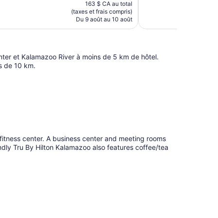
prix
747 avis
163 $ CA au total
est
(taxes et frais compris)
de
Du 9 août au 10 août
142 $ CA
ter et Kalamazoo River à moins de 5 km de hôtel.
s de 10 km.
 fitness center. A business center and meeting rooms
endly Tru By Hilton Kalamazoo also features coffee/tea