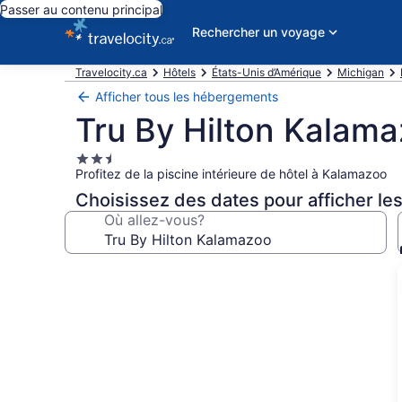
Passer au contenu principal
Rechercher un voyage
Travelocity.ca
Hôtels
États-Unis d’Amérique
Michigan
Afficher tous les hébergements
Tru By Hilton Kalam
Hébergement
Profitez de la piscine intérieure de hôtel à Kalamazoo
2.5 étoiles
Choisissez des dates pour afficher les
Où allez-vous?
Galerie
de
photos
de
l’hébergement