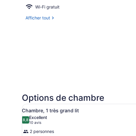
Wi-Fi gratuit
Afficher tout
Options de chambre
Afficher
Une chambre d’hôtel moderne
3
Chambre, 1 très grand lit
toutes
Excellent
les
8,8
8,8 sur 10
(10 avis)
10 avis
photos
2 personnes
pour