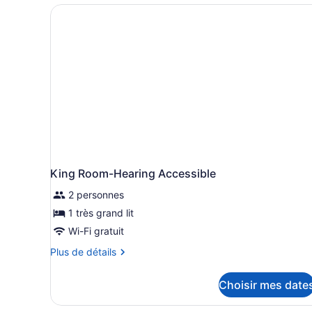
King Room-Hearing Accessible
2 personnes
1 très grand lit
Wi-Fi gratuit
Plus
Plus de détails
de
détails
Choisir mes date
pour
King