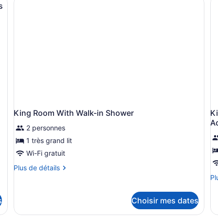
grands
lit
s
lits
li
lits
ac
a
au
a
pe
à
p
mo
à
ré
m
ba
r
b
King Room With Walk-in Shower
K
A
2 personnes
1 très grand lit
Wi-Fi gratuit
Plus
Plus de détails
de
Pl
Pl
détails
de
pour
dé
s
Choisir mes dates
King
po
Room
Ki