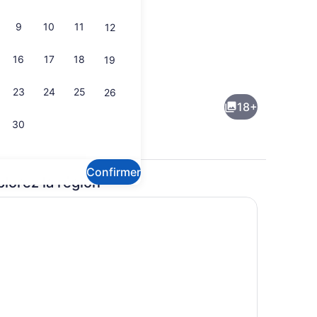
9
10
11
12
16
17
18
19
ner gratuit tous les jours
Façade de l’hébergement
23
24
25
26
18+
30
Confirmer
plorez la région
Nourriture et boissons