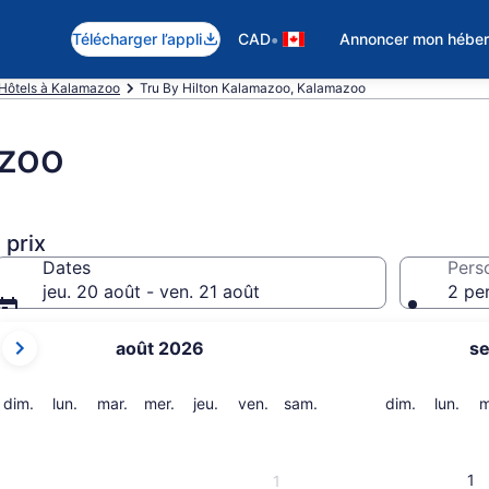
•
Télécharger l’appli
CAD
Annoncer mon hébe
Hôtels à Kalamazoo
Tru By Hilton Kalamazoo, Kalamazoo
azoo
 prix
Dates
Pers
jeu. 20 août - ven. 21 août
2 pe
Les
août 2026
s
mois
affichés
sont
dimanche
lundi
mardi
mercredi
jeudi
vendredi
samedi
dimanche
lund
dim.
lun.
mar.
mer.
jeu.
ven.
sam.
dim.
lun.
m
August 2026
et
September 2026.
1
1