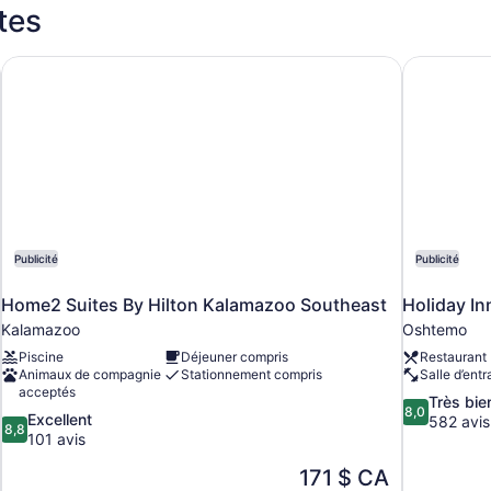
tes
Home2 Suites By Hilton Kalamazoo Southeast
Holiday I
Publicité
Publicité
Home2 Suites By Hilton Kalamazoo Southeast
Holiday I
Kalamazoo
Oshtemo
Piscine
Déjeuner compris
Restaurant
Animaux de compagnie
Stationnement compris
Salle d’ent
acceptés
8.0
Très bie
8,0
8.8
Excellent
sur
582 avis
8,8
sur
101 avis
10,
10,
Très
Le
171 $ CA
Excellent,
bien,