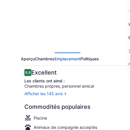
Tru
By
2
Hilton
Kalamazoo
9
1
2
Aperçu
Chambres
Emplacement
Politiques
3
Avis
Excellent
8,8
8,8 sur 10 –
Les clients ont aimé :
Chambres propres, personnel amical
Afficher les 145 avis
Terrasse/pa
Commodités populaires
Piscine
Animaux de compagnie acceptés