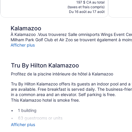
prix
101 avis
582 avis
197 $ CA au total
est
(taxes et frais compris)
de
Du 16 août au 17 août
171 $ CA
Kalamazoo
À Kalamazoo .Vous trouverez Salle omnisports Wings Event Cen
Milham Park Golf Club et Air Zoo se trouvent également à moin
Afficher plus
Tru By Hilton Kalamazoo
Profitez de la piscine intérieure de hôtel à Kalamazoo
Tru By Hilton Kalamazoo offers its guests an indoor pool and a
are available. Free breakfast is served daily. The business-fri
in a common area and an elevator. Self parking is free.
This Kalamazoo hotel is smoke free.
1 building
63 guestrooms or units
Afficher plus
4 levels