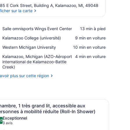
85 E Cork Street, Building A, Kalamazoo, MI, 49048
ficher sur la carte
Afficher sur la carte
Place,
Salle omnisports Wings Event Center
‪13 min à pied‬
Salle
Place,
Kalamazoo College (université)
‪9 min en voiture‬
omnisports
Kalamazoo
Wings
Place,
Western Michigan University
‪10 min en voiture‬
College
Event
Western
(université)
Center
Airport,
Kalamazoo, Michigan (AZO-Aéroport
‪4 min en voiture‬
Michigan
Kalamazoo,
international de Kalamazoo-Battle
University
Michigan
Creek)
(AZO-
avoir plus sur cette région
Aéroport
international
de
Kalamazoo-
Battle
 donnant sur un beau paysage.
e d’un lit, d’un bureau, d’une chaise et d’une grande fenêtre donnan
fficher
Une chambre d’hôtel moderne équipée d’un 
Creek)
3
ambre, 1 très grand lit, accessible aux
outes
rsonnes à mobilité réduite (Roll-In Shower)
es
Exceptionnel
,0
hotos
10,0 sur 10
(3 avis)
3 avis
our