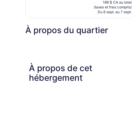
prix
166 $ CA au total
est
(taxes et frais compris)
de
Du 6 sept. au 7 sept.
144 $ CA
À propos du quartier
À propos de cet
hébergement