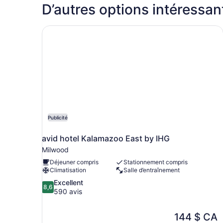
Room-
D’autres options intéressan
Hearing
Accessible
avid hotel Kalamazoo East by IHG
Publicité
avid hotel Kalamazoo East by IHG
Milwood
Déjeuner compris
Stationnement compris
Climatisation
Salle d’entraînement
8.6
Excellent
8,6
sur
590 avis
10,
Excellent,
Le
144 $ CA
590 avis