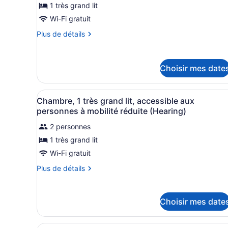
1 très grand lit
ce
Wi-Fi gratuit
type
de
Plus
Plus de détails
de
chambre :
détails
Chambre,
pour
1
Choisir mes date
Chambre,
très
1
très
grand
Afficher
Une chambre d’hôtel moderne
grand
3
Chambre, 1 très grand lit, accessible aux
lit
toutes
lit
personnes à mobilité réduite (Hearing)
les
2 personnes
photos
1 très grand lit
pour
ce
Wi-Fi gratuit
type
Plus
Plus de détails
de
de
détails
chambre :
pour
Chambre,
Choisir mes date
Chambre,
1
1
très
très
Une chambre d’hôtel avec de