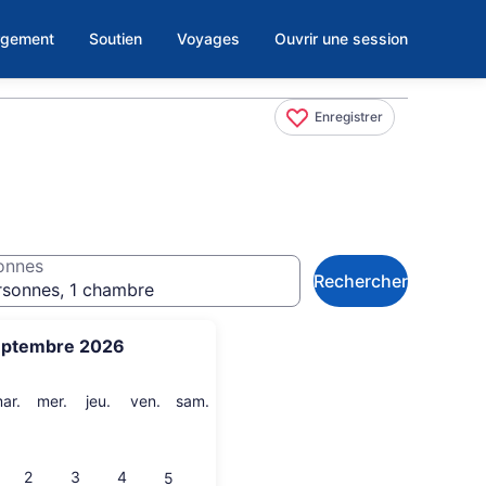
rgement
Soutien
Voyages
Ouvrir une session
Enregistrer
onnes
Rechercher
rsonnes, 1 chambre
eptembre 2026
i
mardi
mercredi
jeudi
vendredi
samedi
ar.
mer.
jeu.
ven.
sam.
2
3
4
5