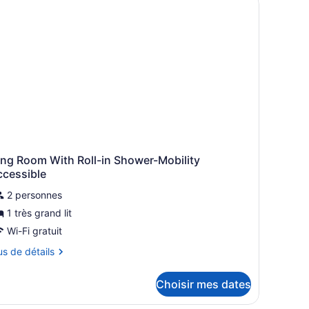
s,
ts,
cessible
ccessible
x
ux
rsonnes
ersonnes
bilité
duite,
obilité
ignoire
éduite,
aignoire
ing Room With Roll-in Shower-Mobility
ccessible
2 personnes
1 très grand lit
Wi-Fi gratuit
us
us de détails
tails
Choisir mes dates
ur
ng