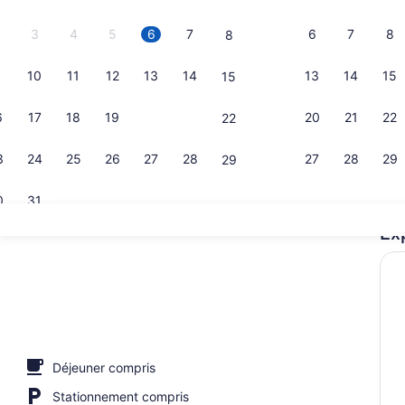
3
4
5
6
7
6
7
8
8
10
11
12
13
14
13
14
15
15
Buffet déjeu
6
17
18
19
20
21
20
21
22
22
3
24
25
26
27
28
27
28
29
29
0
31
Ex
Hall
tio
Déjeuner compris
Stationnement compris