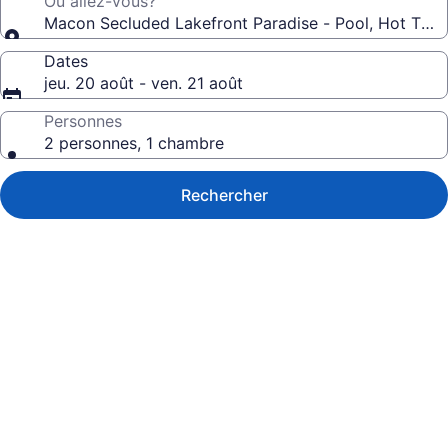
Où allez-vous?
Macon Secluded Lakefront Paradise - Pool, Hot Tu
Dates
jeu. 20 août - ven. 21 août
Personnes
2 personnes, 1 chambre
Rechercher
Galerie
de