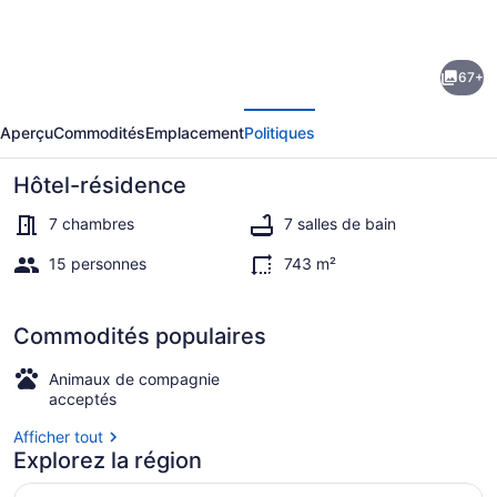
photos
de
67+
l’hébergement
écédent
Suivant
Macon
Aperçu
Commodités
Emplacement
Politiques
Secluded
Lakefront
Hôtel-résidence
Paradise
7 chambres
7 salles de bain
-
15 personnes
743 m²
Pool,
Villa, accessible aux personnes à m
Hot
Commodités populaires
Tub,
Gym,
Animaux de compagnie
acceptés
Gameroom,
Steamroom
Afficher tout
Explorez la région