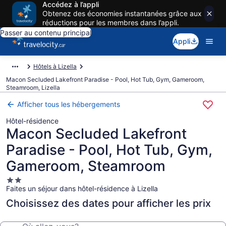
Accédez à l’appli
Obtenez des économies instantanées grâce aux
réductions pour les membres dans l’appli.
Passer au contenu principal
Appli
Hôtels à Lizella
Macon Secluded Lakefront Paradise - Pool, Hot Tub, Gym, Gameroom,
Steamroom, Lizella
Afficher tous les hébergements
Hôtel-résidence
Macon Secluded Lakefront
Paradise - Pool, Hot Tub, Gym,
Gameroom, Steamroom
Hébergement
Faites un séjour dans hôtel-résidence à Lizella
2.0 étoiles
Choisissez des dates pour afficher les prix