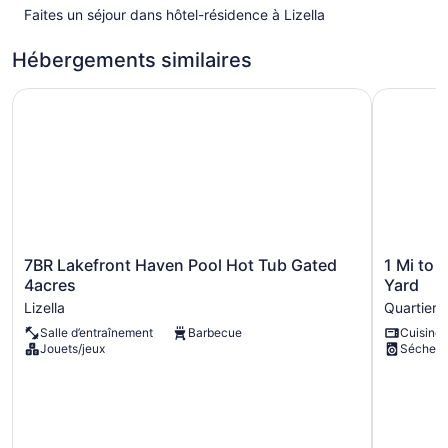
Faites un séjour dans hôtel-résidence à Lizella
Hébergements similaires
7BR Lakefront Haven Pool Hot Tub Gated 4acres
1 Mi to D
7BR
1
7BR Lakefront Haven Pool Hot Tub Gated
1 Mi to
Lakefront
Mi
4acres
Yard
Haven
to
Lizella
Quartier 
Pool
Dtwn:
Salle d’entraînement
Barbecue
Cuisine
Hot
Welcomin
Jouets/jeux
Sécheu
Tub
Macon
Gated
Home
4acres
w/
Lizella
Yard
Quartier
Historiqu