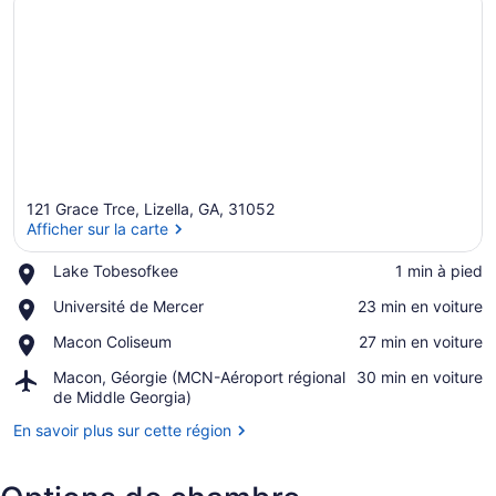
121 Grace Trce, Lizella, GA, 31052
Afficher sur la carte
Place,
Lake Tobesofkee
‪1 min à pied‬
Lake
Afficher sur la carte
Place,
Université de Mercer
‪23 min en voiture‬
Tobesofkee
Université
Place,
Macon Coliseum
‪27 min en voiture‬
de
Macon
Mercer
Airport,
Macon, Géorgie (MCN-Aéroport régional
‪30 min en voiture‬
Coliseum
Macon,
de Middle Georgia)
Géorgie
En savoir plus sur cette région
(MCN-
Aéroport
régional
de