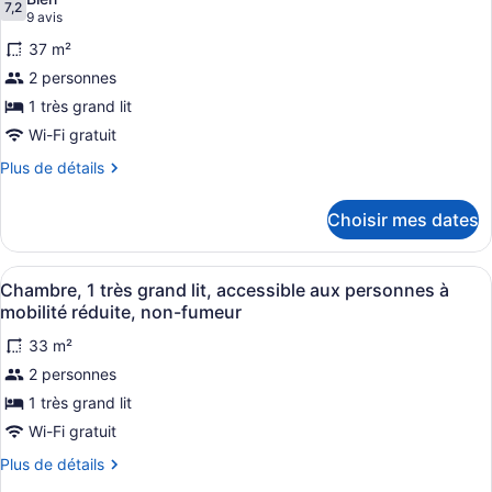
les
7,2
7,2 sur 10
(9 avis)
9 avis
photos
37 m²
pour
2 personnes
ce
1 très grand lit
type
de
Wi-Fi gratuit
chambre :
Plus
Plus de détails
Suite,
de
détails
1
Choisir mes dates
pour
très
Suite,
grand
1
Afficher
Une chambre d’hôtel avec un grand 
5
très
lit,
Chambre, 1 très grand lit, accessible aux personnes à
toutes
grand
mobilité réduite, non-fumeur
non-
lit,
les
fumeur,
non-
33 m²
photos
rez-
fumeur,
2 personnes
pour
rez-
de-
ce
1 très grand lit
de-
chaussée
chaussée
type
Wi-Fi gratuit
de
Plus
Plus de détails
chambre :
de