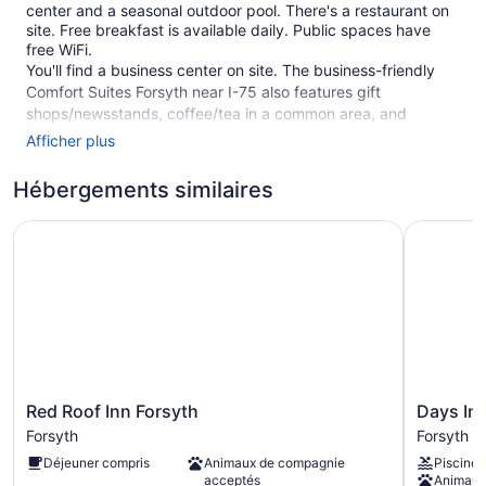
center and a seasonal outdoor pool. There's a restaurant on
site. Free breakfast is available daily. Public spaces have
free WiFi.
You'll find a business center on site. The business-friendly
Comfort Suites Forsyth near I-75 also features gift
shops/newsstands, coffee/tea in a common area, and
concierge services. Self parking is free.
Afficher plus
Smoking is allowed in designated areas at this Forsyth hotel.
Hébergements similaires
59 guestrooms or units
Red Roof Inn Forsyth
Days Inn 
2 levels
Continental breakfast (free)
Umbrellas for the pool
Business facilities
Coffee in lobby
Front desk (24 hours)
Front-desk safe
Red
Days
Red Roof Inn Forsyth
Days In
Roof
Inn
Concierge
Forsyth
Forsyth
Inn
by
Gift shop
Déjeuner compris
Animaux de compagnie
Piscine
Forsyth
Wyndha
acceptés
Animaux
Smoking in designated areas