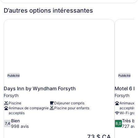
1
King
King
D’autres options intéressantes
Bed,
Bed,
Nonsmoking,
Nonsmoking,
Days Inn by Wyndham Forsyth
Motel 6 Fo
Accessible
Accessible
Publicité
Publicité
Days Inn by Wyndham Forsyth
Motel 6 Fo
Forsyth
Forsyth
Piscine
Déjeuner compris
Animaux d
Animaux de compagnie
Piscine pour enfants
acceptés
acceptés
Wi-Fi gratu
7.4
8.0
Bien
Très bi
7,4
8,0
sur
sur
998 avis
727 avi
10,
10,
Le
73 $ CA
Bien,
Très