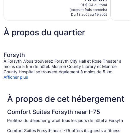
prix
998 avis
bien,
91 $ CA au total
est
727 avis
(taxes et frais compris)
de
Du 18 août au 19 août
73 $ CA
À propos du quartier
Forsyth
À Forsyth .Vous trouverez Forsyth City Hall et Rose Theater à
moins de 5 km de hôtel. Monroe County Library et Monroe
County Hospital se trouvent également à moins de 5 km.
Afficher plus
À propos de cet hébergement
Comfort Suites Forsyth near I-75
Profitez du déjeuner gratuit tous les jours de hôtel à Forsyth
Comfort Suites Forsyth near I-75 offers its guests a fitness