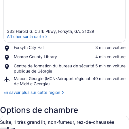
333 Harold G. Clark Pkwy, Forsyth, GA, 31029
Afficher sur la carte
Place,
Forsyth City Hall
‪3 min en voiture‬
Forsyth
Afficher sur la carte
Place,
Monroe County Library
‪4 min en voiture‬
City
Monroe
Hall
Place,
Centre de formation du bureau de sécurité
‪5 min en voiture‬
County
Centre
publique de Géorgie
Library
de
Airport,
Macon, Géorgie (MCN-Aéroport régional
‪40 min en voiture‬
formation
Macon,
de Middle Georgia)
du
Géorgie
bureau
En savoir plus sur cette région
(MCN-
de
Aéroport
sécurité
régional
publique
Options de chambre
de
de
Middle
Géorgie
Afficher
Une chambre d’hôtel avec un lit, u
Georgia)
5
Suite, 1 très grand lit, non-fumeur, rez-de-chaussée
toutes
Bien