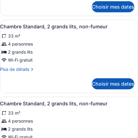
Chambre,
détails
Choisir mes dates
pour
1
Chambre,
très
1
Afficher
Une chambre d’hôtel avec deux lits,
grand
4
très
Chambre Standard, 2 grands lits, non-fumeur
toutes
grand
lit,
33 m²
lit,
les
accessible
accessible
photos
4 personnes
aux
aux
pour
2 grands lits
personnes
personnes
ce
à
à
Wi-Fi gratuit
mobilité
type
mobilité
Plus
Plus de détails
réduite,
de
réduite,
de
non-
chambre :
détails
non-
fumeur
Choisir mes dates
pour
Chambre
fumeur
Chambre
Standard,
Standard,
Afficher
Une chambre d’hôtel avec deux lits,
2
4
2
Chambre Standard, 2 grands lits, non-fumeur
toutes
grands
grands
33 m²
lits,
les
lits,
non-
photos
4 personnes
non-
fumeur
pour
fumeur
2 grands lits
ce
Wi-Fi gratuit