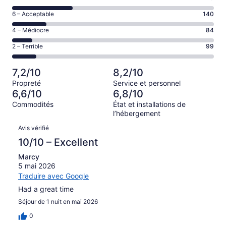
–
de 8
Excellent,
Note
6 – Acceptable
140
–
d’après
de 6
Bien,
Note
4 – Médiocre
84
250 avis
–
d’après
de 4
sur 816.
Acceptable,
Note
2 – Terrible
99
243 avis
–
d’après
de 2
sur 816.
Médiocre,
140 avis
–
d’après
7,2/10
8,2/10
sur 816.
Terrible,
84 avis
Propreté
Service et personnel
d’après
sur 816.
6,6/10
6,8/10
99 avis
Commodités
État et installations de
sur 816.
l’hébergement
Avis
Avis vérifié
10/10 – Excellent
Marcy
5 mai 2026
Traduire avec Google
Had a great time
Séjour de 1 nuit en mai 2026
0