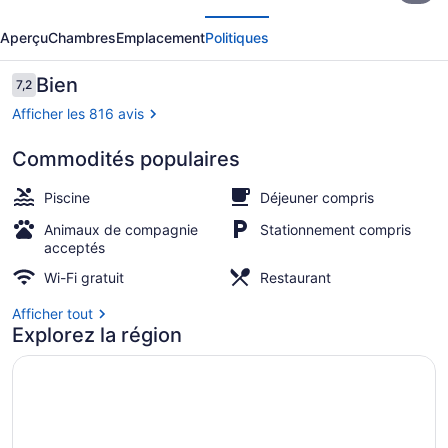
écédent
Suivant
Comfort
Aperçu
Chambres
Emplacement
Politiques
Suites
Forsyth
Avis
Bien
7,2
7,2 sur 10 –
near
Afficher les 816 avis
I-
Commodités populaires
75
Hall
Piscine
Déjeuner compris
Animaux de compagnie
Stationnement compris
acceptés
Wi-Fi gratuit
Restaurant
Afficher tout
Explorez la région