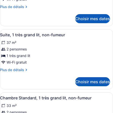
type
Plus
Plus de détails
de
de
chambre :
détails
Choisir mes dates
pour
Chambre
Chambre
Standard,
Standard,
Afficher
Une chambre d’hôtel avec un lit, u
2
5
2
Suite, 1 très grand lit, non-fumeur
toutes
grands
grands
37 m²
lits,
les
lits,
non-
photos
2 personnes
non-
fumeur
pour
fumeur
1 très grand lit
ce
Wi-Fi gratuit
type
Plus
Plus de détails
de
de
chambre :
détails
Choisir mes dates
pour
Suite,
Suite,
1
1
Afficher
Une chambre d’hôtel équipée d’un lit
très
4
très
Chambre Standard, 1 très grand lit, non-fumeur
toutes
grand
grand
33 m²
lit,
les
lit,
non-
photos
2 personnes