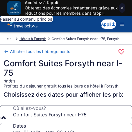
Accédez à l’appli
Obtenez des économies instantanées grâce aux
réductions pour les membres dans l’appli.
Passer au contenu principal
Appli
Hôtels à Forsyth
Comfort Suites Forsyth near I-75, Forsyth
Afficher tous les hébergements
Comfort Suites Forsyth near I-
75
Hébergement
Profitez du déjeuner gratuit tous les jours de hôtel à Forsyth
2.5 étoiles
Choisissez des dates pour afficher les prix
Où allez-vous?
Comfort Suites Forsyth near I-75
Dates