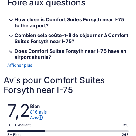
Foire aux questions
How close is Comfort Suites Forsyth near I-75
to the airport?
Combien cela coûte-t-il de séjourner à Comfort
Suites Forsyth near I-75?
Does Comfort Suites Forsyth near I-75 have an
airport shuttle?
Afficher plus
Avis pour Comfort Suites
Forsyth near I-75
Avis
7,2
Bien
816 avis
Avis
Note
10 – Excellent
250
de 10
Note
8 – Bien
243