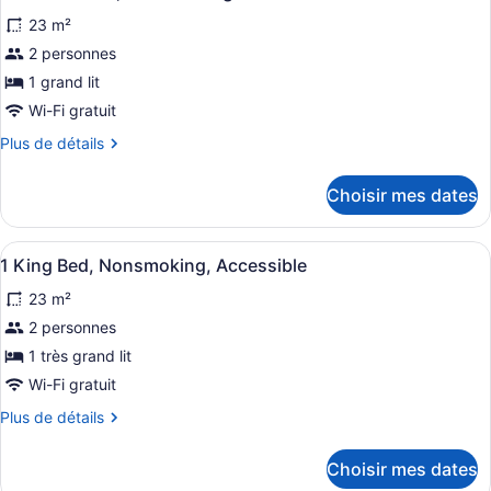
toutes
Nonsmoking
Nonsmoking
23 m²
les
photos
2 personnes
pour
1 grand lit
ce
Wi-Fi gratuit
type
Plus
Plus de détails
de
de
chambre :
détails
Choisir mes dates
pour
2
2
Queen
Queen
Afficher
Une chambre d’hôtel comprenant un 
Beds,
5
Beds,
1 King Bed, Nonsmoking, Accessible
toutes
Nonsmoking
Nonsmoking
23 m²
les
photos
2 personnes
pour
1 très grand lit
ce
Wi-Fi gratuit
type
Plus
Plus de détails
de
de
chambre :
détails
Choisir mes dates
pour
1