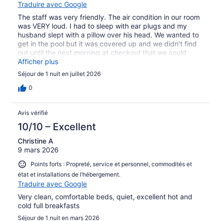
Traduire avec Google
The staff was very friendly. The air condition in our room
was VERY loud. I had to sleep with ear plugs and my
husband slept with a pillow over his head. We wanted to
get in the pool but it was covered up and we didn’t find
out until the next morning at checkout that we could
have walked next door to their pool.
Afficher plus
Séjour de 1 nuit en juillet 2026
0
Avis vérifié
10/10 – Excellent
Christine A
9 mars 2026
Points forts : Propreté, service et personnel, commodités et
état et installations de l’hébergement.
Traduire avec Google
Very clean, comfortable beds, quiet, excellent hot and
cold full breakfasts
Séjour de 1 nuit en mars 2026