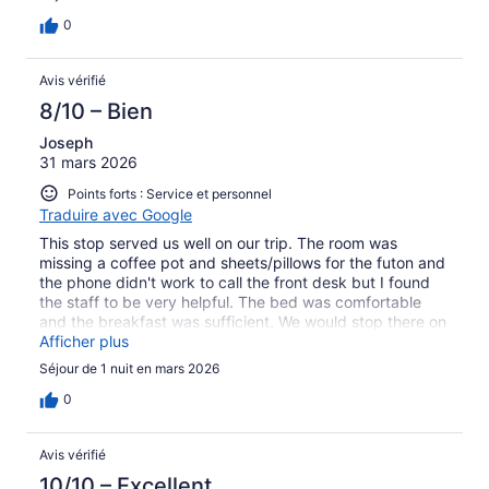
0
Avis vérifié
8/10 – Bien
Joseph
31 mars 2026
Points forts : Service et personnel
Traduire avec Google
This stop served us well on our trip. The room was
missing a coffee pot and sheets/pillows for the futon and
the phone didn't work to call the front desk but I found
the staff to be very helpful. The bed was comfortable
and the breakfast was sufficient. We would stop there on
our travels again.
Afficher plus
Séjour de 1 nuit en mars 2026
0
Avis vérifié
10/10 – Excellent