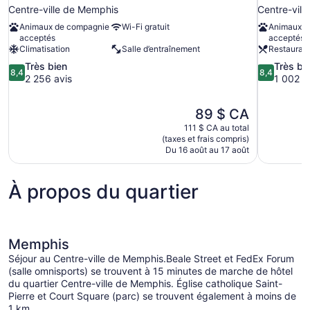
Centre-ville de Memphis
Centre-vil
Animaux de compagnie
Wi-Fi gratuit
Animaux d
acceptés
acceptés
Climatisation
Salle d’entraînement
Restauran
8.4
8.4
Très bien
Très bi
8,4
8,4
sur
sur
2 256 avis
1 002 a
10,
10,
Très
Très
Le
89 $ CA
bien,
bien,
prix
2 256 avis
1 002 avis
111 $ CA au total
est
(taxes et frais compris)
de
Du 16 août au 17 août
89 $ CA
À propos du quartier
Memphis
Séjour au Centre-ville de Memphis.Beale Street et FedEx Forum
(salle omnisports) se trouvent à 15 minutes de marche de hôtel
du quartier Centre-ville de Memphis. Église catholique Saint-
Pierre et Court Square (parc) se trouvent également à moins de
1 km.