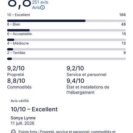
8,8
251 avis
Avis
Note
10 – Excellent
166
de 10
Note
8 – Bien
48
–
de 8
Excellent,
Note
6 – Acceptable
15
–
d’après
de 6
Bien,
Note
4 – Médiocre
13
166 avis
–
d’après
de 4
sur 251.
Acceptable,
Note
2 – Terrible
9
48 avis
–
d’après
de 2
sur 251.
Médiocre,
15 avis
–
d’après
9,2/10
9,2/10
sur 251.
Terrible,
13 avis
Propreté
Service et personnel
d’après
sur 251.
8,8/10
9,4/10
9 avis
Commodités
État et installations de
sur 251.
l’hébergement
Avis
Avis vérifié
10/10 – Excellent
Sonya Lynne
11 juill. 2026
Points forts : Propreté, service et personnel, commodités et