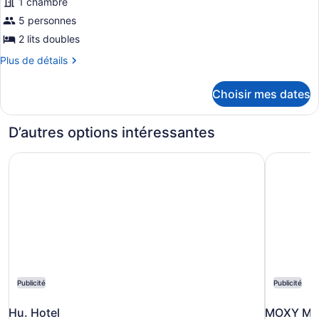
1 chambre
lits
les
grands
photos
5 personnes
lits
pour
2 lits doubles
ce
Plus
Plus de détails
type
de
de
détails
Choisir mes dates
pour
chambre :
Suite,
Suite,
2
D’autres options intéressantes
2
chambres,
non-
chambres,
Hu. Hotel
MOXY Me
fumeur
non-
fumeur
Publicité
Publicité
Hu. Hotel
MOXY Me