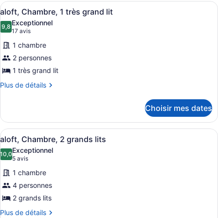
Afficher
Une chambre d’hôtel moderne équipée 
5
aloft, Chambre, 1 très grand lit
toutes
Exceptionnel
les
9,8
9,8 sur 10
(17 avis)
17 avis
photos
1 chambre
pour
2 personnes
ce
1 très grand lit
type
de
Plus
Plus de détails
de
chambre :
détails
aloft,
Choisir mes dates
pour
Chambre,
aloft,
1
Chambre,
Afficher
Une chambre d’hôtel avec un lit, un
6
1
aloft, Chambre, 2 grands lits
très
toutes
très
grand
Exceptionnel
grand
les
10,0
10,0 sur 10
(5 avis)
5 avis
lit
lit
photos
1 chambre
pour
4 personnes
ce
2 grands lits
type
de
Plus
Plus de détails