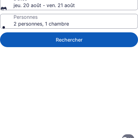
jeu. 20 août - ven. 21 août
Personnes
2 personnes, 1 chambre
Rechercher
Galerie
de
photos
de