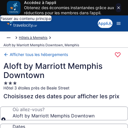
Accédez à l’appli
Obtenez des économies instantanées grâce aux
réductions pour les membres dans l’appli.
Passer au contenu principal
Appli
Hôtels à Memphis
Aloft by Marriott Memphis Downtown, Memphis
Afficher tous les hébergements
Aloft by Marriott Memphis
Downtown
Hébergement
Hôtel 3 étoiles près de Beale Street
3.0 étoiles
Choisissez des dates pour afficher les prix
Où allez-vous?
Aloft by Marriott Memphis Downtown
Dates