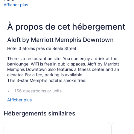
Afficher plus
À propos de cet hébergement
Aloft by Marriott Memphis Downtown
Hôtel 3 étoiles près de Beale Street
There's a restaurant on site. You can enjoy a drink at the
bar/lounge. WiFi is free in public spaces. Aloft by Marriott
Memphis Downtown also features a fitness center and an
elevator. For a fee, parking is available.
This 3-star Memphis hotel is smoke free.
156 guestrooms or units
Front desk (24 hours)
Afficher plus
Elevator
Hébergements similaires
No smoking on site
Bar or lounge
Hu. Hotel
Residence
Dining venue