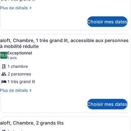
type
de
Plus
Plus de détails
de
chambre :
détails
aloft,
Choisir mes dates
pour
Chambre,
aloft,
1
Chambre,
Afficher
Une chambre d’hôtel moderne équipée 
5
1
aloft, Chambre, 1 très grand lit, accessible aux personnes
très
toutes
très
à mobilité réduite
grand
grand
les
Exceptionnel
lit
lit
10,0
photos
10,0 sur 10
(1 avis)
1 avis
pour
1 chambre
ce
2 personnes
type
1 très grand lit
de
chambre :
Plus
Plus de détails
de
aloft,
détails
Chambre,
Choisir mes dates
pour
1
aloft,
Chambre,
très
Afficher
Une chambre d’hôtel avec deux lits,
6
1
aloft, Chambre, 2 grands lits
grand
toutes
très