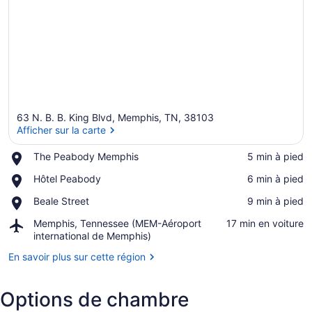
63 N. B. B. King Blvd, Memphis, TN, 38103
Afficher sur la carte
Place,
The Peabody Memphis
‪5 min à pied‬
The
Afficher sur la carte
Place,
Hôtel Peabody
‪6 min à pied‬
Peabody
Hôtel
Memphis
Place,
Beale Street
‪9 min à pied‬
Peabody
Beale
Airport,
Memphis, Tennessee (MEM-Aéroport
‪17 min en voiture‬
Street
Memphis,
international de Memphis)
Tennessee
En savoir plus sur cette région
(MEM-
Aéroport
international
Options de chambre
de
Memphis)