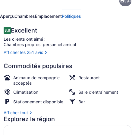
39+
l’hébergement
écédent
Suivant
Aloft
Aperçu
Chambres
Emplacement
Politiques
by
Marriott
Avis
Excellent
8,8
8,8 sur 10 –
Memphis
Les clients ont aimé :
Chambres propres, personnel amical
Downtown
Afficher les 251 avis
Extérieur
Commodités populaires
Animaux de compagnie
Restaurant
acceptés
Climatisation
Salle d’entraînement
Stationnement disponible
Bar
Afficher tout
Explorez la région