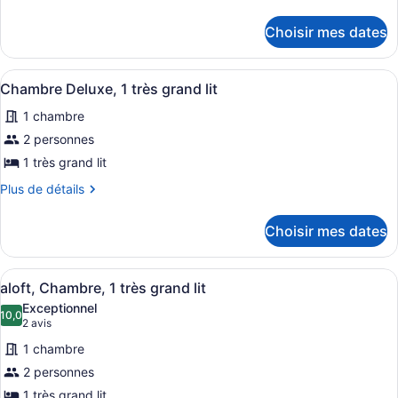
de
chambre :
détails
aloft,
Choisir mes dates
pour
Chambre,
aloft,
2
Chambre,
Afficher
Une chambre d’hôtel équipée d’un lit
4
2
Chambre Deluxe, 1 très grand lit
grands
toutes
grands
lits
1 chambre
lits
les
photos
2 personnes
pour
1 très grand lit
ce
Plus
Plus de détails
type
de
de
détails
Choisir mes dates
pour
chambre :
Chambre
Chambre
Deluxe,
Afficher
Une chambre d’hôtel moderne équipée 
Deluxe,
5
1
aloft, Chambre, 1 très grand lit
toutes
très
1
Exceptionnel
grand
les
10,0
très
10,0 sur 10
(2 avis)
2 avis
lit
photos
grand
1 chambre
pour
lit
2 personnes
ce
1 très grand lit