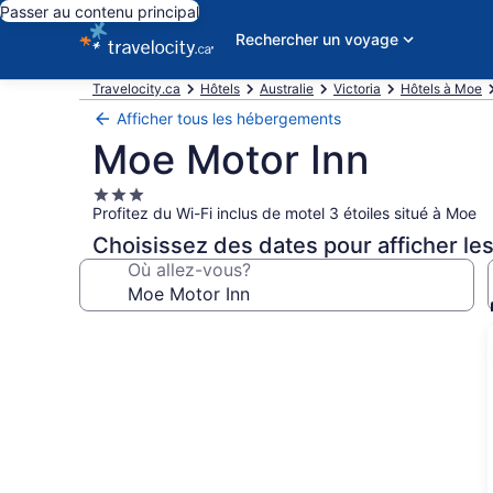
Passer au contenu principal
Rechercher un voyage
Travelocity.ca
Hôtels
Australie
Victoria
Hôtels à Moe
Afficher tous les hébergements
Moe Motor Inn
Hébergement
Profitez du Wi-Fi inclus de motel 3 étoiles situé à Moe
3.0 étoiles
Choisissez des dates pour afficher les
Où allez-vous?
Galerie
de
photos
de
l’hébergement