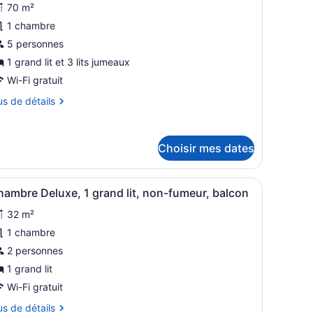
meur,
70 m²
our
tio
1 chambre
e
5 personnes
ype
e
1 grand lit et 3 lits jumeaux
hambre :
Wi-Fi gratuit
hambre
us
us de détails
miliale,
tails
lusieurs
ur
ts,
Choisir mes dates
hambre
alcon
miliale,
usieurs
t un mur en briques orné d’un tableau floral.
fficher
Chambre Deluxe, 1 grand lit, non-fumeur, ba
s,
6
ambre Deluxe, 1 grand lit, non-fumeur, balcon
outes
lcon
32 m²
es
hotos
1 chambre
our
2 personnes
e
1 grand lit
ype
Wi-Fi gratuit
e
us
us de détails