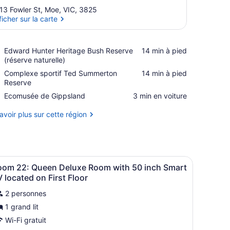
13 Fowler St, Moe, VIC, 3825
ficher sur la carte
Afficher sur la carte
Place,
Edward Hunter Heritage Bush Reserve
‪14 min à pied‬
Edward
(réserve naturelle)
Hunter
Place,
Complexe sportif Ted Summerton
‪14 min à pied‬
Heritage
Complexe
Reserve
Bush
sportif
Place,
Ecomusée de Gippsland
‪3 min en voiture‬
Reserve
Ted
Ecomusée
(réserve
Summerton
de
avoir plus sur cette région
naturelle)
Reserve
Gippsland
aise et une petite table.
 briques, un lit recouvert d’une couette grise, deux tables de chevet
fficher
Une douche équipée d’un pommeau de dou
3
oom 22: Queen Deluxe Room with 50 inch Smart
outes
 located on First Floor
es
2 personnes
hotos
1 grand lit
our
e
Wi-Fi gratuit