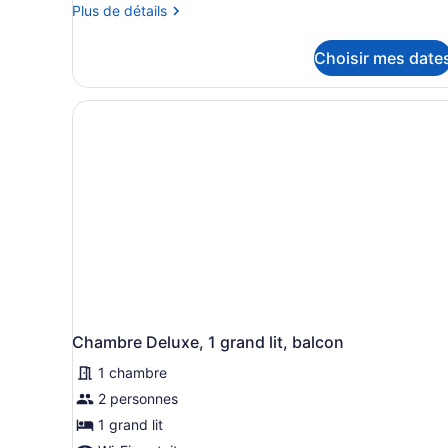
type
Plus
Plus de détails
de
de
détails
chambre :
Choisir mes date
pour
Room
Room
19:
19:
Queen
Queen
Deluxe
Deluxe
Room
Room
with
with
50
inch
50
Smart
inch
TV
Smart
located
TV
onon
First
located
Floor
onon
Chambre Deluxe, 1 grand lit, balcon
First
Floor
1 chambre
2 personnes
1 grand lit