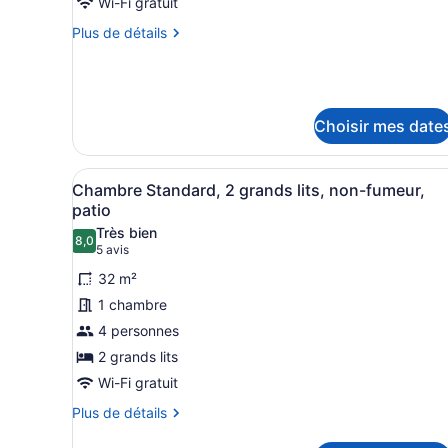
Wi-Fi gratuit
Plus
Plus de détails
de
détails
pour
Chambre
Deluxe,
Choisir mes date
1
grand
lit,
Afficher
Une chambre d’hôtel avec de
2
Chambre Standard, 2 grands lits, non-fumeur,
balcon
toutes
patio
les
Très bien
8,0
photos
8,0 sur 10
(5 avis)
5 avis
pour
32 m²
ce
1 chambre
type
4 personnes
de
2 grands lits
chambre :
Chambre
Wi-Fi gratuit
Standard,
Plus
Plus de détails
2
de
détails