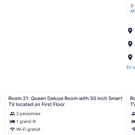
3-
Af
En s
briques, une horloge, un lit, deux tables de chevet, une lampe, une ch
Afficher
Une chambre d’hôtel avec un mur en
A
2
t
Room 21: Queen Deluxe Room with 50 inch Smart
R
toutes
t
TV located on First Floor
TV
les
l
2 personnes
photos
p
1 grand lit
pour
p
ce
c
Wi-Fi gratuit