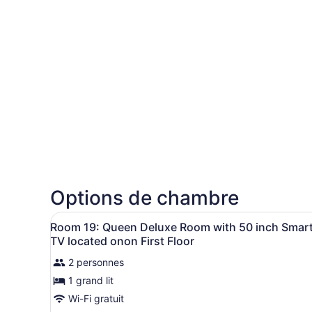
Options de chambre
Afficher
Une chambre avec un mur en 
3
Room 19: Queen Deluxe Room with 50 inch Smar
toutes
TV located onon First Floor
les
2 personnes
photos
1 grand lit
pour
ce
Wi-Fi gratuit