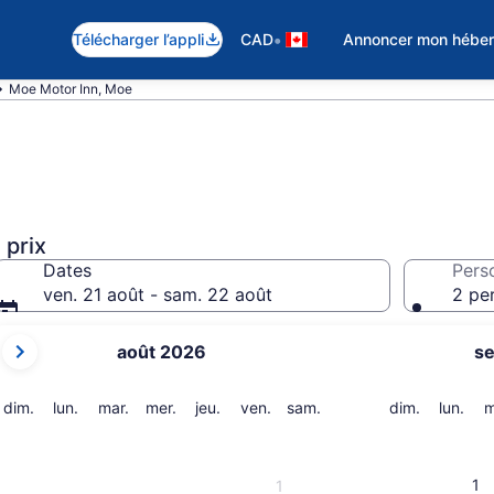
•
Télécharger l’appli
CAD
Annoncer mon hébe
Moe Motor Inn, Moe
 prix
Dates
Pers
ven. 21 août - sam. 22 août
2 pe
Les
août 2026
s
mois
affichés
sont
dimanche
lundi
mardi
mercredi
jeudi
vendredi
samedi
dimanche
lund
dim.
lun.
mar.
mer.
jeu.
ven.
sam.
dim.
lun.
m
August 2026
et
September 2026.
1
1