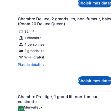
grands
Choisir mes date
pour
lits,
Chambre
non-
Standard,
Afficher
Une chambre avec deux lits, 
5
2
fumeur,
Chambre Deluxe, 2 grands lits, non-fumeur, balc
toutes
grands
(Room 20 Deluxe Queen)
patio
lits,
les
non-
32 m²
photos
fumeur,
1 chambre
pour
patio
ce
4 personnes
type
2 grands lits
de
Wi-Fi gratuit
chambre :
Plus
Plus de détails
Chambre
de
Deluxe,
détails
pour
2
Choisir mes date
Chambre
grands
Deluxe,
lits,
2
Afficher
Chambre Prestige, 1 grand lit
non-
4
grands
Chambre Prestige, 1 grand lit, non-fumeur,
toutes
lits,
fumeur,
cuisinette
non-
les
balcon
Merveilleux
fumeur,
9,0
photos
9,0 sur 10