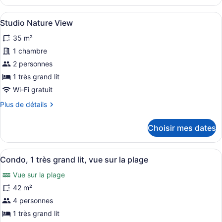
Efficiency
Nature
Nature
Afficher
Une cuisine compacte avec des meub
View
10
View
Studio Nature View
toutes
35 m²
les
photos
1 chambre
pour
2 personnes
ce
1 très grand lit
type
Wi-Fi gratuit
de
Plus
Plus de détails
chambre :
de
Studio
détails
Choisir mes dates
Nature
pour
Studio
View
Nature
Afficher
Une cuisine avec des meubles de ra
11
View
Condo, 1 très grand lit, vue sur la plage
toutes
Vue sur la plage
les
photos
42 m²
pour
4 personnes
ce
1 très grand lit