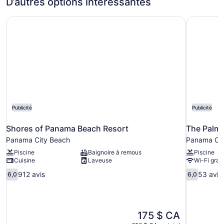
View
D’autres options intéressantes
Nature
View
Shores of Panama Beach Resort
The Palm 
Publicité
Publicité
Shores of Panama Beach Resort
The Palm 
Panama City Beach
Panama Cit
Piscine
Baignoire à remous
Piscine
Cuisine
Laveuse
Wi-Fi gratu
6.0
6.0
912 avis
53 avis
6,0
6,0
sur
sur
10,
10,
912 avis
53 avis
Le
175 $ CA
prix