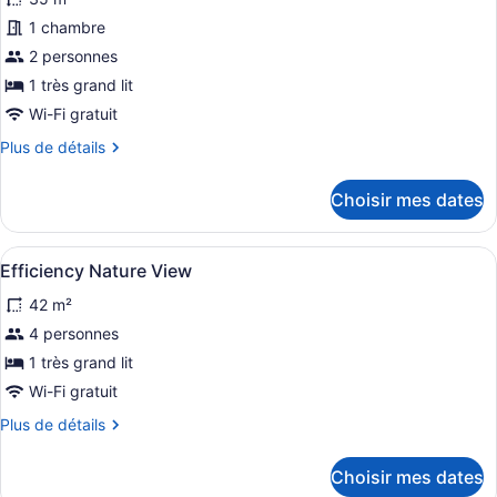
les
photos
1 chambre
pour
2 personnes
ce
1 très grand lit
type
Wi-Fi gratuit
de
Plus
Plus de détails
chambre :
de
Studio
détails
Choisir mes dates
Deluxe,
pour
Studio
1
Deluxe,
très
Afficher
Une cuisine compacte dotée de meub
10
1
Efficiency Nature View
grand
toutes
très
42 m²
lit
grand
les
lit
photos
4 personnes
pour
1 très grand lit
ce
Wi-Fi gratuit
type
Plus
Plus de détails
de
de
chambre :
détails
Choisir mes dates
pour
Efficiency