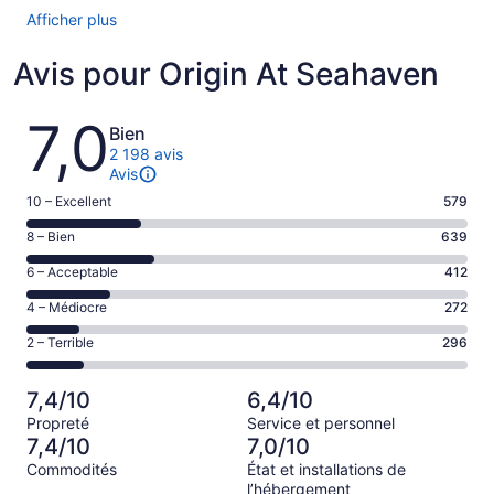
Afficher plus
Avis pour Origin At Seahaven
Avis
7,0
Bien
2 198 avis
Avis
Note
10 – Excellent
579
de 10
Note
8 – Bien
639
–
de 8
Excellent,
Note
6 – Acceptable
412
–
d’après
de 6
Bien,
Note
4 – Médiocre
272
579 avis
–
d’après
de 4
sur 2198.
Acceptable,
Note
2 – Terrible
296
639 avis
–
d’après
de 2
sur 2198.
Médiocre,
412 avis
–
d’après
7,4/10
6,4/10
sur 2198.
Terrible,
272 avis
Propreté
Service et personnel
d’après
sur 2198.
7,4/10
7,0/10
296 avis
Commodités
État et installations de
sur 2198.
l’hébergement