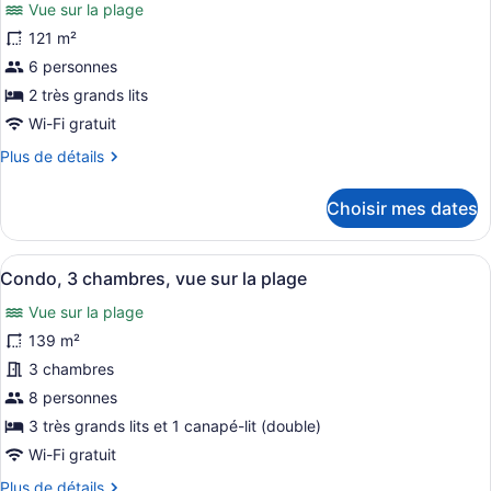
Vue sur la plage
les
photos
121 m²
pour
6 personnes
ce
2 très grands lits
type
Wi-Fi gratuit
de
Plus
Plus de détails
chambre :
de
Condo,
détails
Choisir mes dates
2
pour
Condo,
chambres,
2
vue
Afficher
Un balcon avec vue sur la plage et 
20
chambres,
Condo, 3 chambres, vue sur la plage
sur
toutes
vue
Vue sur la plage
la
sur
les
la
plage
photos
139 m²
plage
pour
3 chambres
ce
8 personnes
type
3 très grands lits et 1 canapé-lit (double)
de
Wi-Fi gratuit
chambre :
Plus
Plus de détails