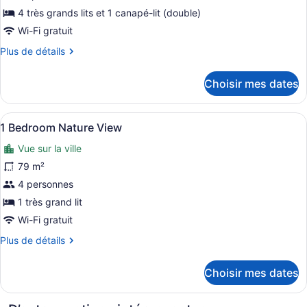
pour
4 très grands lits et 1 canapé-lit (double)
ce
Wi-Fi gratuit
type
Plus
Plus de détails
de
de
chambre :
détails
Choisir mes dates
pour
Appartement
Appartement
(Four
(Four
Afficher
Un salon spacieux doté d’une grande
bedroom
13
bedroom
1 Bedroom Nature View
toutes
Gulf
Gulf
Vue sur la ville
View)
les
View)
photos
79 m²
pour
4 personnes
ce
1 très grand lit
type
Wi-Fi gratuit
de
Plus
Plus de détails
chambre :
de
1
détails
Choisir mes dates
Bedroom
pour
1
Nature
Bedroom