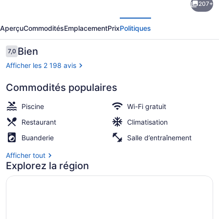
207+
l’hébergement
écédent
Suivant
Origin
Aperçu
Commodités
Emplacement
Prix
Politiques
At
Seahaven
Avis
Bien
7,0
7,0 sur 10 –
Afficher les 2 198 avis
Commodités populaires
Condo, 2 chambres, vue sur la plage
Piscine
Wi-Fi gratuit
Restaurant
Climatisation
Buanderie
Salle d’entraînement
Afficher tout
Explorez la région