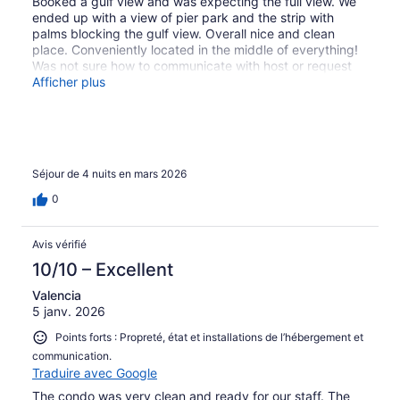
Booked a gulf view and was expecting the full view. We
ended up with a view of pier park and the strip with
palms blocking the gulf view. Overall nice and clean
place. Conveniently located in the middle of everything!
Was not sure how to communicate with host or request
more towels.
Afficher plus
Séjour de 4 nuits en mars 2026
0
Avis vérifié
10/10 – Excellent
Valencia
5 janv. 2026
Points forts : Propreté, état et installations de l’hébergement et
communication.
Traduire avec Google
The condo was very clean and ready for our staff. The