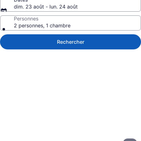
dim. 23 août - lun. 24 août
Personnes
2 personnes, 1 chambre
Rechercher
Galerie
de
photos
de