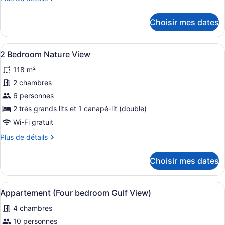
Condo,
de
3
détails
Choisir mes dates
chambres,
pour
vue
Condo,
3
sur
Afficher
Un salon spacieux doté d’un ventil
11
chambres,
2 Bedroom Nature View
la
toutes
vue
plage
118 m²
sur
les
la
photos
2 chambres
plage
pour
6 personnes
ce
2 très grands lits et 1 canapé-lit (double)
type
Wi-Fi gratuit
de
Plus
Plus de détails
chambre :
de
2
détails
Choisir mes dates
Bedroom
pour
2
Nature
Bedroom
View
Afficher
Un balcon avec des chaises turquoi
50
Nature
Appartement (Four bedroom Gulf View)
toutes
View
4 chambres
les
photos
10 personnes