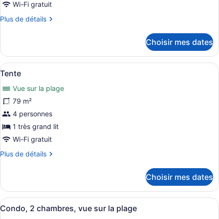
type
Wi-Fi gratuit
de
Plus
Plus de détails
chambre :
de
Condo,
détails
Choisir mes dates
1
pour
Condo,
très
1
grand
Afficher
Un salon moderne avec un canapé, u
13
très
Tente
lit,
toutes
grand
Vue sur la plage
vue
lit,
les
vue
sur
photos
79 m²
sur
la
pour
4 personnes
la
plage
ce
plage
1 très grand lit
type
Wi-Fi gratuit
de
Plus
Plus de détails
chambre :
de
Tente
détails
Choisir mes dates
pour
Tente
Afficher
Une chambre avec un grand lit, une 
11
Condo, 2 chambres, vue sur la plage
toutes