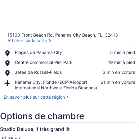
15100 Front Beach Rd, Panama City Beach, FL, 32413
Afficher sur la carte
Place,
Plages de Panama City
‪5 min à pied‬
Plages
Afficher sur la carte
Place,
Centre commercial Pier Park
‪19 min à pied‬
de
Centre
Panama
Place,
Jetée de Russell-Fields
‪3 min en voiture‬
commercial
City
Jetée
Pier
Airport,
Panama City, Floride (ECP-Aéroport
‪21 min en voiture‬
de
Park
Panama
international Northwest Florida Beaches)
Russell-
City,
Fields
En savoir plus sur cette région
Floride
(ECP-
Aéroport
Options de chambre
international
Northwest
Afficher
Une cuisine avec des meubles de ra
Florida
9
Studio Deluxe, 1 très grand lit
toutes
Beaches)
35 m²