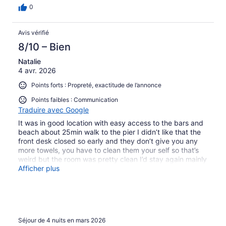
0
Avis vérifié
8/10 – Bien
Natalie
4 avr. 2026
Points forts : Propreté, exactitude de l’annonce
Points faibles : Communication
Traduire avec Google
It was in good location with easy access to the bars and
beach about 25min walk to the pier I didn’t like that the
front desk closed so early and they don’t give you any
more towels, you have to clean them your self so that’s
weird but the room was pretty clean I’d stay again mainly
for the price
Afficher plus
Séjour de 4 nuits en mars 2026