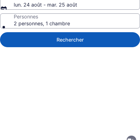
lun. 24 août - mar. 25 août
Personnes
2 personnes, 1 chambre
Rechercher
Galerie
de
photos
de