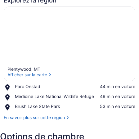
Explorez la région
Plentywood, MT
Afficher sur la carte
Place,
Parc Onstad
‪44 min en voiture‬
Parc
Afficher sur la carte
Place,
Medicine Lake National Wildlife Refuge
‪49 min en voiture‬
Onstad
Medicine
Place,
Brush Lake State Park
‪53 min en voiture‬
Lake
Brush
National
Lake
En savoir plus sur cette région
Wildlife
State
Refuge
Park
Options de chambre