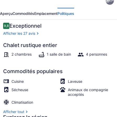
5+
l’hébergement
écédent
Suivant
Clean,
Aperçu
Commodités
Emplacement
Politiques
comfortable
cabin.
Avis
Exceptionnel
9,8
9,8 sur 10 –
Sleeps
Afficher les 27 avis
4
Chalet rustique entier
Vaisselle et ustensiles
2 chambres
1 salle de bain
4 personnes
Commodités populaires
Cuisine
Laveuse
Sécheuse
Animaux de compagnie
acceptés
Climatisation
Afficher tout