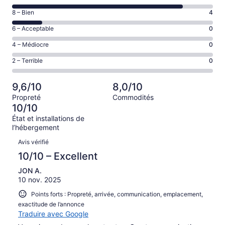
de 10
Note
8 – Bien
4
–
de 8
Excellent,
Note
6 – Acceptable
0
–
d’après
de 6
Bien,
Note
4 – Médiocre
0
23 avis
–
d’après
de 4
sur 27.
Acceptable,
Note
2 – Terrible
0
4 avis
–
d’après
de 2
sur 27.
Médiocre,
0 avis
–
d’après
9,6/10
8,0/10
sur 27.
Terrible,
0 avis
Propreté
Commodités
d’après
sur 27.
10/10
0 avis
État et installations de
sur 27.
l’hébergement
Avis
Avis vérifié
10/10 – Excellent
JON A.
10 nov. 2025
Points forts : Propreté, arrivée, communication, emplacement,
exactitude de l’annonce
Traduire avec Google