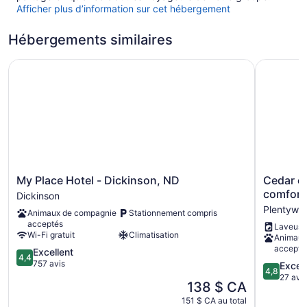
Afficher plus d’information sur cet hébergement
Hébergements similaires
My Place Hotel - Dickinson, ND
Cedar cab
My
Cedar
My Place Hotel - Dickinson, ND
Cedar ca
Place
cabin.
comfort
Dickinson
Hotel
Fully
Plentywo
Animaux de compagnie
Stationnement compris
-
equipped
acceptés
Laveuse
Dickinson,
Sleeps
Wi-Fi gratuit
Climatisation
Animaux
ND
3
accepté
4.4
Excellent
Dickinson
comfortab
4,4
sur
757 avis
Plentywo
4.8
Excep
4,8
5,
sur
27 avis
Le
138 $ CA
Excellent,
5,
prix
757 avis
151 $ CA au total
Exception