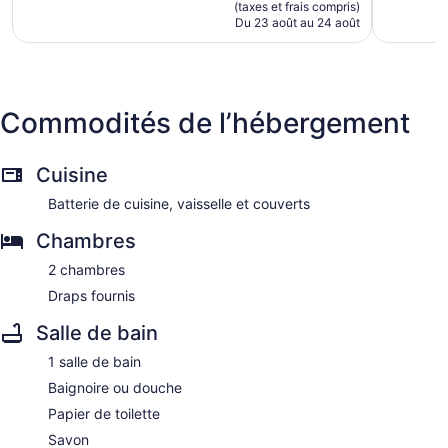
est
(taxes et frais compris)
27 avis
de
Du 23 août au 24 août
138 $ CA
Commodités de l’hébergement
Cuisine
Batterie de cuisine, vaisselle et couverts
Chambres
2 chambres
Draps fournis
Salle de bain
1 salle de bain
Baignoire ou douche
Papier de toilette
Savon