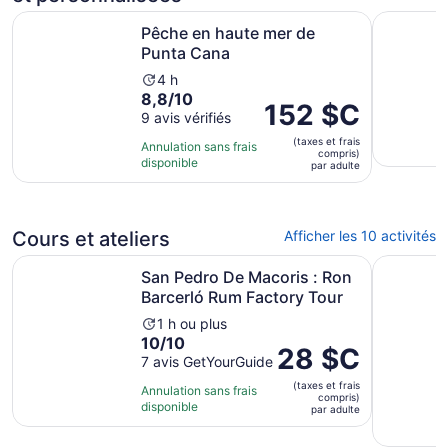
S’ouvre dans un nouve
Pêche en haute mer de Punta Cana
Jet ski en
Pêche en haute mer de
Punta Cana
L’activité
4 h
8.8
8,8/10
dure
Le
152 $C
sur
9 avis vérifiés
4 heures
prix
10
(taxes et frais
est
Annulation sans frais
compris)
avec
disponible
de 152 $C.
par adulte
9 avis
par
adulte
Cours et ateliers
Afficher les 10 activités
S’
San Pedro De Macoris : Ron Barcerló Rum Factory Tour
Punta Can
San Pedro De Macoris : Ron
Barcerló Rum Factory Tour
L’activité
1 h ou plus
10.0
10/10
dure
Le
28 $C
sur
7 avis GetYourGuide
1 heure
prix
10
(taxes et frais
est
Annulation sans frais
compris)
avec
disponible
de 28 $C.
par adulte
7 avis
par