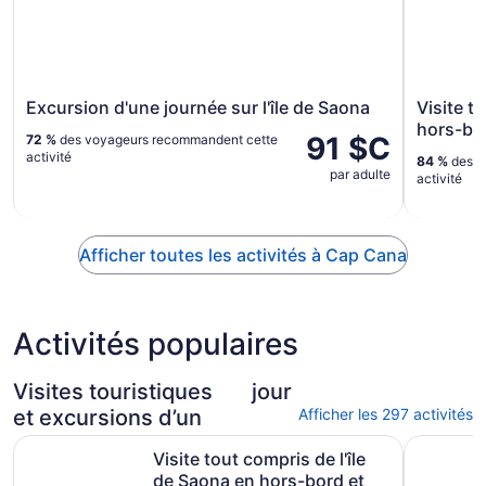
Excursion d'une journée sur l'île de Saona
Visite t
hors-bo
91 $C
72 %
des voyageurs recommandent cette
activité
84 %
des v
par adulte
activité
Afficher toutes les activités à Cap Cana
Activités populaires
Visites touristiques
jour
et excursions d’un
Afficher les 297 activités
Visite tout compris de l'île de Saona en hors-bord et cat
Aventure 
Visite tout compris de l'île
de Saona en hors-bord et