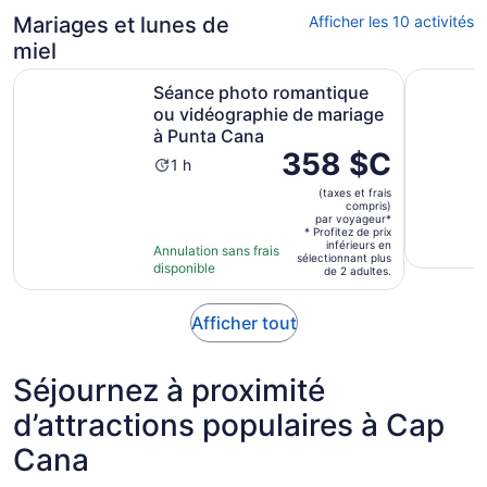
adulte
Mariages et lunes de
Afficher les 10 activités
miel
Séance photo romantique ou vidéographie de mariage à
Plage pri
Séance photo romantique
ou vidéographie de mariage
à Punta Cana
Le
358 $C
L’activité
1 h
prix
dure
(taxes et frais
est
1 heure
compris)
de 358 $C.
par voyageur*
* Profitez de prix
par
inférieurs en
Annulation sans frais
sélectionnant plus
voyageur*
disponible
de 2 adultes.
S’ouvre
Afficher tout
dans
un
Séjournez à proximité
nouvel
onglet
d’attractions populaires à Cap
Cana