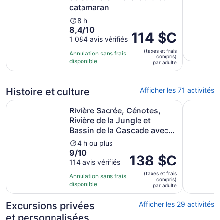
catamaran
L’activité
8 h
8.4
8,4/10
dure
Le
114 $C
sur
1 084 avis vérifiés
8 heures
prix
10
(taxes et frais
est
Annulation sans frais
compris)
avec
disponible
de 114 $C.
par adulte
1084 avis
par
adulte
Histoire et culture
Afficher les 71 activités
Rivière Sacrée, Cénotes, Rivière de la Jungle et Bassin de
Saint-Dom
Rivière Sacrée, Cénotes,
Rivière de la Jungle et
Bassin de la Cascade avec
...
L’activité
4 h ou plus
9.0
9/10
dure
Le
138 $C
sur
114 avis vérifiés
4 heures
prix
10
(taxes et frais
est
Annulation sans frais
compris)
avec
disponible
de 138 $C.
par adulte
114 avis
par
Excursions privées
Afficher les 29 activités
adulte
et personnalisées