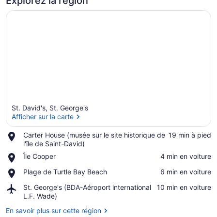
Explorez la région
St. David's, St. George's
Afficher sur la carte
Place,
Carter House (musée sur le site historique de
‪19 min à pied‬
Carter
l'île de Saint-David)
Afficher sur la carte
House
Place,
Île Cooper
‪4 min en voiture‬
(musée
Île
sur
Place,
Plage de Turtle Bay Beach
‪6 min en voiture‬
Cooper
le
Plage
site
Airport,
St. George's (BDA-Aéroport international
‪10 min en voiture‬
de
historique
St.
L.F. Wade)
Turtle
de
George's
Bay
En savoir plus sur cette région
l'île
(BDA-
Beach