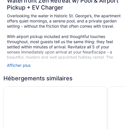
Waterfront Zen Retreat w/ Pool & Airport
Pickup + EV Charger
Overlooking the water in historic St. George’s, the apartment
offers quiet mornings, a serene pool, and a private garden
setting - without the friction that often comes with travel.
With airport pickup included and thoughtful touches
throughout, most guests tell us the same thing: they feel
settled within minutes of arrival. Revitalize all 5 of your
senses immediately upon arrival at your NearEscape - a
beautiful, modern and well appointed holiday rental. The
best part its 2 hours away.
Afficher plus
Who this stay is best suited for:
Hébergements similaires
• Couples seeking a calm, well-located base
• Thoughtful travelers who enjoy mornings by the water
• Guests who prefer quality and ease over packed itineraries
Coco Reef Bermuda
Fourways 
***Stay a week and get a unique autographed gift from one
of island’s impactful artists***
If this sounds like you, you’ll feel very at home here.
Due to the property’s location and amenities, availability