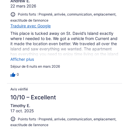
Andrew E.
22 mars 2026
Points forts : Propreté, arrivée, communication, emplacement,
exactitude de l’annonce
Traduire avec Google
This place is tucked away on St. David’s Island exactly
where I needed to be. We got a vehicle from Current and
it made the location even better. We traveled all over the
island and saw everything we wanted. The apartment
has everything you need to enjoy time living on the island
(rather than staying in a hotel). Mike was great at getting
Afficher plus
us whatever we needed and he was very hospitable. I
Séjour de 6 nuits en mars 2026
strongly recommend staying here.
0
Avis vérifié
10/10 – Excellent
Timothy E.
17 oct. 2025
Points forts : Propreté, arrivée, communication, emplacement,
exactitude de l’annonce