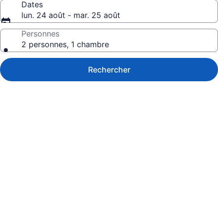
Dates
lun. 24 août - mar. 25 août
Personnes
2 personnes, 1 chambre
Rechercher
Galerie
de
photos
de