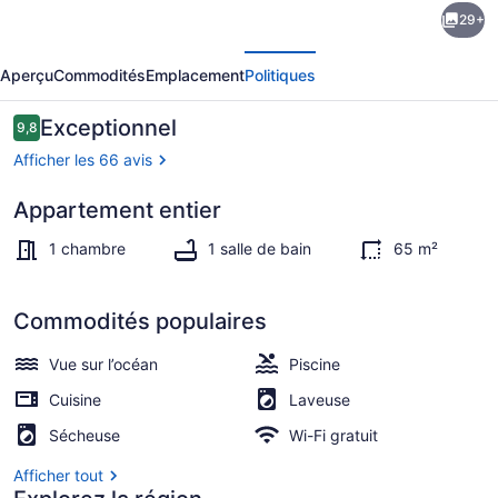
29+
l’hébergement
écédent
Suivant
Waterfront
Aperçu
Commodités
Emplacement
Politiques
Zen
Retreat
Avis
Exceptionnel
9,8
9,8 sur 10 –
w/
Afficher les 66 avis
Pool
Appartement entier
&
Intérieur
Airport
1 chambre
1 salle de bain
65 m²
Pickup
+
Commodités populaires
EV
Vue sur l’océan
Piscine
Charger
Cuisine
Laveuse
Sécheuse
Wi-Fi gratuit
Afficher tout