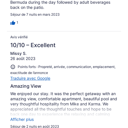
Bermuda during the day followed by adult beverages
back on the patio.
Séjour de 7 nuits en mars 2023
1
Avis vérifié
10/10 – Excellent
Missy S.
26 août 2023
Points forts : Propreté, arrivée, communication, emplacement,
exactitude de l’annonce
Traduire avec Google
Amazing View
We enjoyed our stay. It was the perfect getaway with an
amazing view, comfortable apartment, beautiful pool and
very thoughtful hospitality from Mike and Karma. We
appreciated all the thoughtful touches and hope to be
back one day to experience the relaxing and calming
experience again. Thank you Mike.
Afficher plus
Séjour de 2 nuits en août 2023