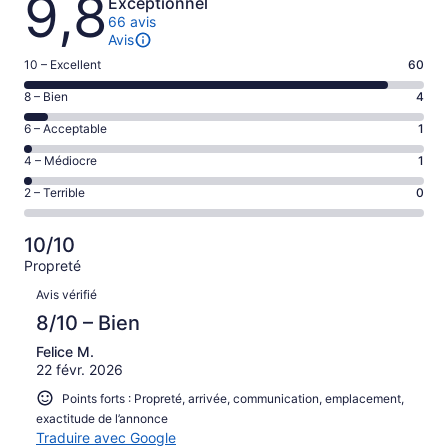
9,8
Exceptionnel
66 avis
Avis
Note
10 – Excellent
60
de 10
Note
8 – Bien
4
–
de 8
Excellent,
Note
6 – Acceptable
1
–
d’après
de 6
Bien,
Note
4 – Médiocre
1
60 avis
–
d’après
de 4
sur 66.
Acceptable,
Note
2 – Terrible
0
4 avis
–
d’après
de 2
sur 66.
Médiocre,
1 avis
–
d’après
10/10
sur 66.
Terrible,
1 avis
Propreté
d’après
sur 66.
Avis
0 avis
Avis vérifié
sur 66.
8/10 – Bien
Felice M.
22 févr. 2026
Points forts : Propreté, arrivée, communication, emplacement,
exactitude de l’annonce
Traduire avec Google