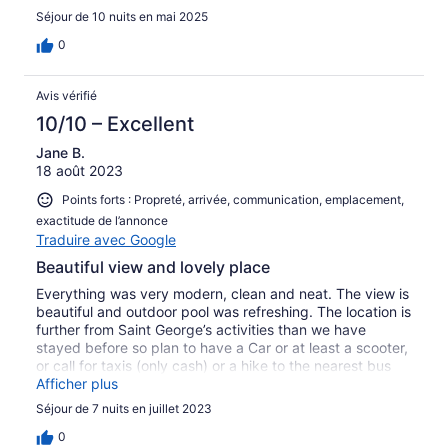
property with pride.
Séjour de 10 nuits en mai 2025
0
Avis vérifié
10/10 – Excellent
Jane B.
18 août 2023
Points forts : Propreté, arrivée, communication, emplacement,
exactitude de l’annonce
Traduire avec Google
Beautiful view and lovely place
Everything was very modern, clean and neat. The view is
beautiful and outdoor pool was refreshing. The location is
further from Saint George’s activities than we have
stayed before so plan to have a Car or at least a scooter,
or call for taxis (only cash) or a hike to the nearest bus
stop if you plan on going into St George’s or traveling
Afficher plus
throughout the island. No problem if you intend to just
Séjour de 7 nuits en juillet 2023
stay on site for a lovely, relaxing vacation.
0