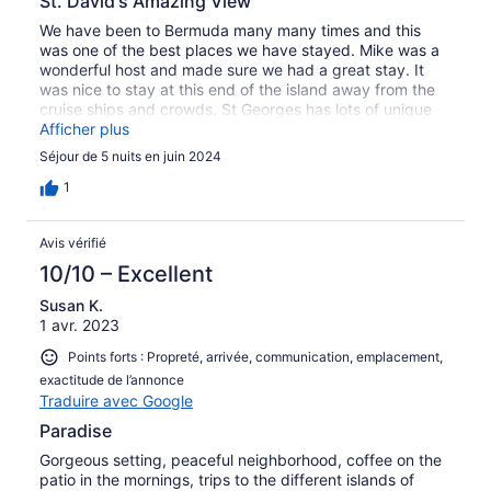
St. David's Amazing View
We have been to Bermuda many many times and this
was one of the best places we have stayed. Mike was a
wonderful host and made sure we had a great stay. It
was nice to stay at this end of the island away from the
cruise ships and crowds. St Georges has lots of unique
places to eat, drink and explore. Thank you Mike we will
Afficher plus
be back.
Séjour de 5 nuits en juin 2024
1
Avis vérifié
10/10 – Excellent
Susan K.
1 avr. 2023
Points forts : Propreté, arrivée, communication, emplacement,
exactitude de l’annonce
Traduire avec Google
Paradise
Gorgeous setting, peaceful neighborhood, coffee on the
patio in the mornings, trips to the different islands of