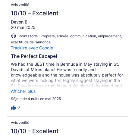
Avis vérifié
10/10 – Excellent
Devon B.
20 mai 2025
Points forts : Propreté, arrivée, communication, emplacement,
exactitude de l’annonce
Traduire avec Google
The Perfect Escape!
We had the BEST time in Bermuda in May staying in St.
Davids at Mikes place! He was friendly and
knowledgeable and the house was absolutely perfect for
what we were looking for! Highly suggest staying in the
St. Davids area as that is the quiet side of the island and
perfect for a quiet getaway. Definitely cant beat the
Afficher plus
views either!
Séjour de 4 nuits en mai 2025
0
Avis vérifié
10/10 – Excellent