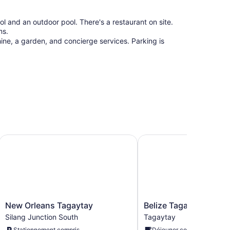
 and an outdoor pool. There's a restaurant on site.
ms.
e, a garden, and concierge services. Parking is
New Orleans Tagaytay
Belize Tagaytay
New
Belize
New Orleans Tagaytay
Belize Tagaytay
Orleans
Tagaytay
Silang Junction South
Tagaytay
Tagaytay
Tagaytay
Stationnement compris
Déjeuner compris