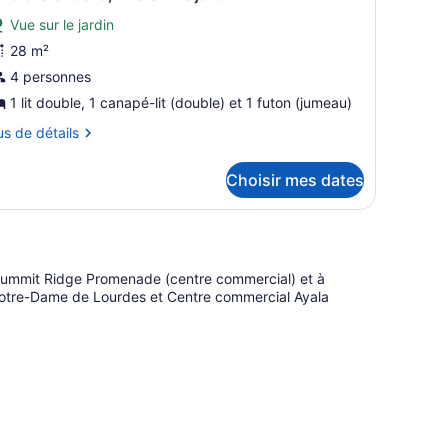
Vue sur le jardin
28 m²
4 personnes
1 lit double, 1 canapé-lit (double) et 1 futon (jumeau)
us
us de détails
tails
Choisir mes dates
ur
udio
andard,
e
r
 Summit Ridge Promenade (centre commercial) et à
rdin
Notre-Dame de Lourdes et Centre commercial Ayala