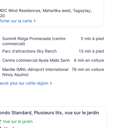
DC Wind Residences, Maharlika west, Tagaytay,
120
ficher sur la carte
Afficher sur la carte
Place,
Summit Ridge Promenade (centre
‪5 min à pied‬
Summit
commercial)
Ridge
Place,
Parc d'attractions Sky Ranch
‪13 min à pied‬
Promenade
Parc
(centre
Place,
Centre commercial Ayala Malls Serin
‪6 min en voiture‬
d'attractions
commercial)
Centre
Sky
Airport,
Manille (MNL-Aéroport international
‪78 min en voiture‬
commercial
Ranch
Manille
Ninoy Aquino)
Ayala
(MNL-
Malls
avoir plus sur cette région
Aéroport
Serin
international
Ninoy
Aquino)
ge urbain par une fenêtre.
, un ventilateur de plafond, une grande fenêtre donnant sur un beau 
fficher
Un lit bien fait, avec une literie bleue e
3
ndo Standard, Plusieurs lits, vue sur le jardin
outes
Vue sur le jardin
es