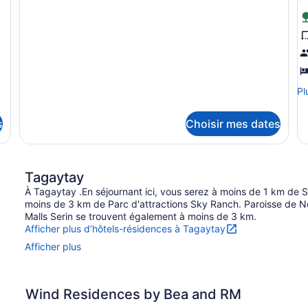
Standard,
1
1
chambre,
chambre,
vue
vue
sur
sur
le
le
lac
lac
Pl
Pl
de
dé
s
Choisir mes dates
po
St
St
vu
Tagaytay
su
le
À Tagaytay .En séjournant ici, vous serez à moins de 1 km de
ja
moins de 3 km de Parc d'attractions Sky Ranch. Paroisse de 
Malls Serin se trouvent également à moins de 3 km.
Afficher plus d’hôtels-résidences à Tagaytay
Afficher plus
Wind Residences by Bea and RM