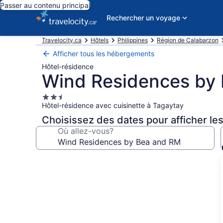
Passer au contenu principal
Rechercher un voyage
Travelocity.ca
Hôtels
Philippines
Région de Calabarzon
Afficher tous les hébergements
Hôtel-résidence
Wind Residences by
Hébergement
Hôtel-résidence avec cuisinette à Tagaytay
2.5 étoiles
Choisissez des dates pour afficher les
Où allez-vous?
Galerie
de
photos
de
l’hébergement