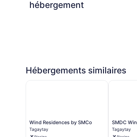
hébergement
Hébergements similaires
Wind Residences by SMCo
SMDC Wind 
Wind
SMDC
Wind Residences by SMCo
SMDC Wind
Residences
Wind
Tagaytay
Tagaytay
by
Residences
Piscine
Piscine