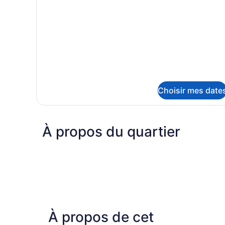
Condo
1
Deluxe,
chambre,
1
vue
chambre,
sur
vue
sur
le
le
jardin
jardin
Choisir mes date
À propos du quartier
À propos de cet