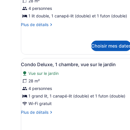
photos
28 m²
pour
4 personnes
ce
1 lit double, 1 canapé-lit (double) et 1 futon (double)
type
Plus
Plus de détails
de
de
chambre :
détails
pour
Condo
Condo
Choisir mes date
Standard,
Standard,
1
1
chambre,
Afficher
Un lit bien fait, avec des dr
chambre,
10
Condo Deluxe, 1 chambre, vue sur le jardin
vue
vue
toutes
sur
Vue sur le jardin
sur
les
le
le
photos
28 m²
jardin
jardin
pour
4 personnes
ce
1 grand lit, 1 canapé-lit (double) et 1 futon (double)
type
Wi-Fi gratuit
de
Plus
Plus de détails
chambre :
de
Condo
détails
Deluxe,
pour