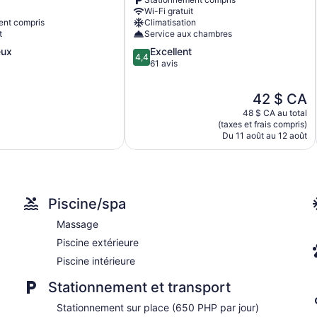
Elevator
Wi-Fi gratuit
No smoking on site
ent compris
Climatisation
t
Service aux chambres
Dining venue
4.4
eux
Excellent
4,4
Wind Residences by Bea and RM possède 10 climatisées dotées d
sur
61 avis
réfrigérateur, four à micro-ondes et vaisselle et ustensiles.
5,
La salle de bain comprend : douche et bidet. Un téléviseur à 
Excellent,
Le
42 $ CA
61 avis
prix
48 $ CA au total
est
(taxes et frais compris)
de
Du 11 août au 12 août
42 $ CA
Piscine/spa
Massage
Piscine extérieure
Piscine intérieure
Stationnement et transport
Stationnement sur place (650 PHP par jour)