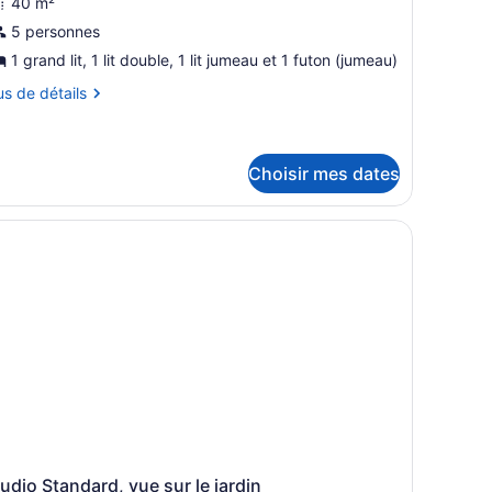
hotos
40 m²
our
5 personnes
e
1 grand lit, 1 lit double, 1 lit jumeau et 1 futon (jumeau)
ype
us
us de détails
e
hambre :
tails
ur
ondo
ondo
Choisir mes dates
tandard,
andard,
lusieurs
usieurs
 sur le lit.
ts,
s,
e
ue
r
ur
rdin
ardin
udio Standard, vue sur le jardin