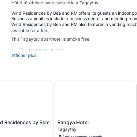
Hôtel-résidence avec cuisinette à Tagaytay
Wind Residences by Bea and RM offers its guests an indoor pool
Business amenities include a business center and meeting roo
Wind Residences by Bea and RM also features a vending machin
available for a fee.
This Tagaytay aparthotel is smoke free.
10 guestrooms or units
Afficher plus
Meeting rooms
Business facilities
Dry cleaning
Self-service laundry
Residences by Bem
Rangya Hotel
Front desk (24 hours)
Front-desk safe
Concierge
Pool or billiards table
Garden
Rangya
 Residences by Bem
Rangya Hotel
Hotel
Tagaytay
ATM
Tagaytay
Stationnement compris