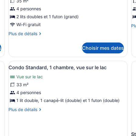
photos
p
35 m²
pour
p
4 personnes
ce
c
2 lits doubles et 1 futon (grand)
type
t
Wi-Fi gratuit
Pl
Pl
de
d
de
Plus
Plus de détails
chambre :
c
dé
de
po
Condo
C
détails
C
s
Choisir mes dates
familial,
S
pour
St
Condo
balcon,
P
Pl
familial,
aps blancs, deux oreillers bleu foncé et une serviette blanche pliée posée
vue
Afficher
Vue sur le lac
li
lit
1
balcon,
Condo Standard, 1 chambre, vue sur le lac
vu
sur
toutes
v
vue
su
Vue sur le lac
le
sur
les
s
le
le
lac
photos
le
33 m²
ja
lac
pour
j
4 personnes
ce
1 lit double, 1 canapé-lit (double) et 1 futon (double)
type
Plus
Plus de détails
de
de
chambre :
détails
pour
Condo
Condo
Standard,
St