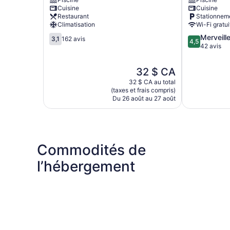
SMCo
by
Cuisine
Cuisine
Tagaytay
Bem
Restaurant
Stationnem
Tagaytay
Climatisation
Wi-Fi gratui
3.1
4.5
Merveill
3,1
162 avis
4,5
sur
sur
42 avis
5,
5,
162 avis
Merveilleux,
Le
32 $ CA
42 avis
prix
32 $ CA au total
est
(taxes et frais compris)
de
Du 26 août au 27 août
32 $ CA
Commodités de
l’hébergement