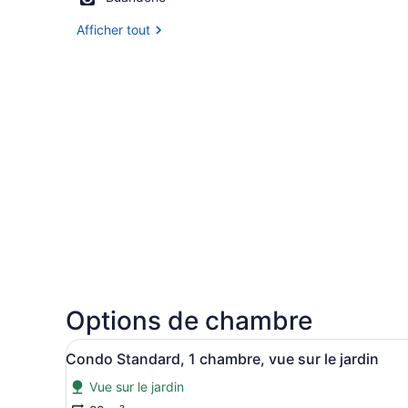
Afficher tout
Options de chambre
Afficher
Une chambre d’hôtel avec un 
9
Condo Standard, 1 chambre, vue sur le jardin
toutes
Vue sur le jardin
les