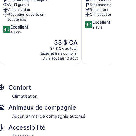
Silang
Wi-Fi gratuit
Stationnement compris
Junction
Climatisation
Restaurant
South
Réception ouverte en
Climatisation
tout temps
4.4
Excellent
4,4
e : cuiseur à riz. La cuisinette est pourvue de :
4.3
Excellent
sur
9 avis
4,3
sur
4 avis
5,
5,
écran plat avec chaînes numériques.
Excellent,
Le
33 $ CA
Excellent,
9 avis
prix
4 avis
37 $ CA au total
est
(taxes et frais compris)
de
Du 9 août au 10 août
33 $ CA
Confort
Climatisation
Animaux de compagnie
Aucun animal de compagnie autorisé
Accessibilité