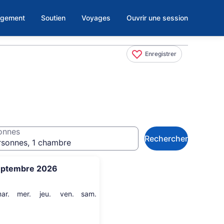
rgement
Soutien
Voyages
Ouvrir une session
Enregistrer
onnes
Rechercher
rsonnes, 1 chambre
eptembre 2026
i
mardi
mercredi
jeudi
vendredi
samedi
ar.
mer.
jeu.
ven.
sam.