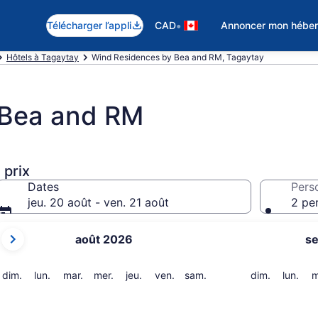
•
Télécharger l’appli
CAD
Annoncer mon hébe
Hôtels à Tagaytay
Wind Residences by Bea and RM, Tagaytay
 Bea and RM
 prix
Dates
Pers
jeu. 20 août - ven. 21 août
2 pe
Les
août 2026
s
mois
affichés
sont
dimanche
lundi
mardi
mercredi
jeudi
vendredi
samedi
dimanche
lund
dim.
lun.
mar.
mer.
jeu.
ven.
sam.
dim.
lun.
m
August 2026
et
September 2026.