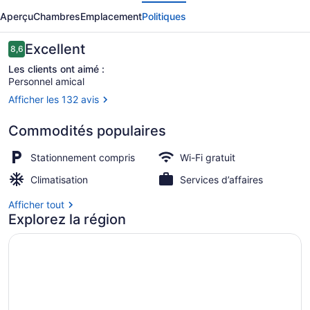
écédent
Suivant
Drouin
Aperçu
Chambres
Emplacement
Politiques
Motel
Avis
Excellent
8,6
8,6 sur 10 –
Les clients ont aimé :
Personnel amical
Afficher les 132 avis
Restaurant
Commodités populaires
Stationnement compris
Wi-Fi gratuit
Climatisation
Services d’affaires
Afficher tout
Explorez la région