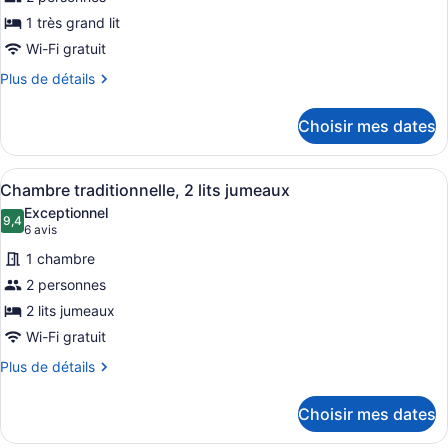
ce
1 très grand lit
type
de
Wi-Fi gratuit
chambre :
Plus
Plus de détails
Chambre
de
détails
exécutive
Choisir mes dates
pour
Chambre
exécutive
Afficher
Une chambre d’hôtel avec deux lits,
2
Chambre traditionnelle, 2 lits jumeaux
toutes
Exceptionnel
les
9,4
9,4 sur 10
(6 avis)
6 avis
photos
1 chambre
pour
2 personnes
ce
2 lits jumeaux
type
de
Wi-Fi gratuit
chambre :
Plus
Plus de détails
Chambre
de
détails
traditionnelle,
Choisir mes dates
pour
2
Chambre