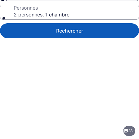
Personnes
2 personnes, 1 chambre
Rechercher
Galerie
de
photos
de
28+
l’hébergement