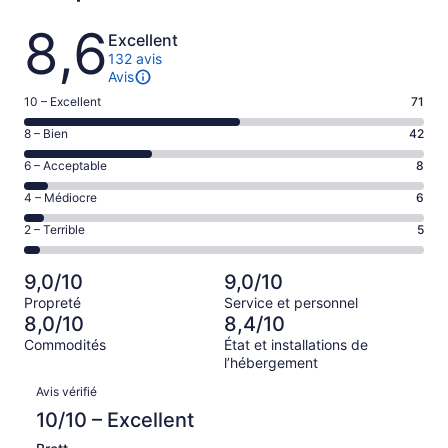
Avis
8,6
Excellent
132 avis
Avis
Note
10 – Excellent
71
de 10
Note
8 – Bien
42
–
de 8
Excellent,
Note
6 – Acceptable
8
–
d’après
de 6
Bien,
Note
4 – Médiocre
6
71 avis
–
d’après
de 4
sur 132.
Acceptable,
Note
2 – Terrible
5
42 avis
–
d’après
de 2
sur 132.
Médiocre,
8 avis
–
d’après
9,0/10
9,0/10
sur 132.
Terrible,
6 avis
Propreté
Service et personnel
d’après
sur 132.
8,0/10
8,4/10
5 avis
Commodités
État et installations de
sur 132.
l’hébergement
Avis
Avis vérifié
10/10 – Excellent