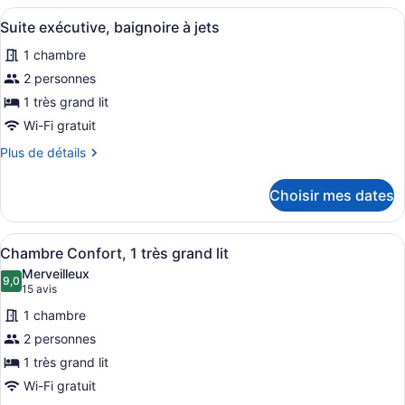
lits
traditionnelle,
Afficher
Une salle de bain moderne dotée d’
2
2
jumeaux
Suite exécutive, baignoire à jets
toutes
lits
1 chambre
jumeaux
les
photos
2 personnes
pour
1 très grand lit
ce
Wi-Fi gratuit
type
Plus
Plus de détails
de
de
chambre :
détails
Choisir mes dates
pour
Suite
Suite
exécutive,
exécutive,
Afficher
Une chambre d’hôtel comprenant un 
baignoire
3
baignoire
Chambre Confort, 1 très grand lit
toutes
à
à
Merveilleux
jets
les
9,0
jets
9,0 sur 10
(15 avis)
15 avis
photos
1 chambre
pour
2 personnes
ce
1 très grand lit
type
de
Wi-Fi gratuit