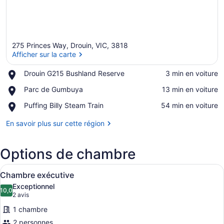
275 Princes Way, Drouin, VIC, 3818
Afficher sur la carte
Place,
Drouin G215 Bushland Reserve
‪3 min en voiture‬
Drouin
Afficher sur la carte
Place,
Parc de Gumbuya
‪13 min en voiture‬
G215
Parc
Bushland
Place,
Puffing Billy Steam Train
‪54 min en voiture‬
de
Reserve
Puffing
Gumbuya
Billy
En savoir plus sur cette région
Steam
Train
Options de chambre
Afficher
Une chambre d’hôtel avec un grand l
8
Chambre exécutive
toutes
Exceptionnel
les
10,0
10,0 sur 10
(2 avis)
2 avis
photos
1 chambre
pour
2 personnes