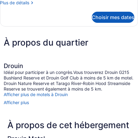
chambre :
Plus
Plus de détails
Chambre
de
détails
Confort,
Choisir mes dates
pour
1
Chambre
très
Confort,
1
grand
À propos du quartier
très
lit
grand
lit
Drouin
Idéal pour participer à un congrès.Vous trouverez Drouin G215
Bushland Reserve et Drouin Golf Club à moins de 5 km de motel.
Drouin Nature Reserve et Tarago River-Robin Hood Streamside
Reserve se trouvent également à moins de 5 km.
Afficher plus de motels à Drouin
Afficher plus
À propos de cet hébergement