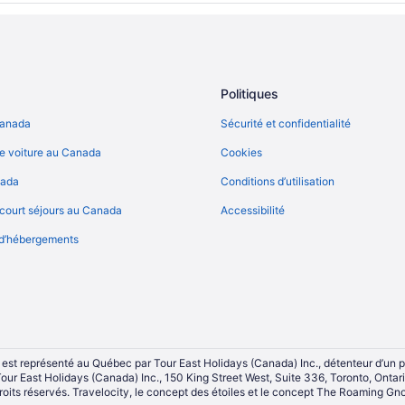
Politiques
Canada
Sécurité et confidentialité
e voiture au Canada
Cookies
nada
Conditions d’utilisation
court séjours au Canada
Accessibilité
 d’hébergements
 est représenté au Québec par Tour East Holidays (Canada) Inc., détenteur d’un
Tour East Holidays (Canada) Inc., 150 King Street West, Suite 336, Toronto, Onta
roits réservés. Travelocity, le concept des étoiles et le concept The Roaming