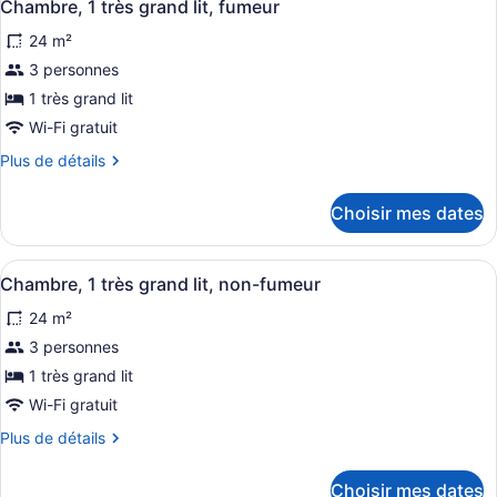
5
1
Chambre, 1 très grand lit, fumeur
toutes
très
très
24 m²
grand
les
grand
lit,
photos
3 personnes
lit,
non-
pour
non-
1 très grand lit
fumeur
ce
fumeur
Wi-Fi gratuit
type
Plus
Plus de détails
de
de
chambre :
détails
Choisir mes dates
pour
Chambre,
Chambre,
1
1
Afficher
Une chambre d’hôtel avec un grand 
très
4
très
Chambre, 1 très grand lit, non-fumeur
toutes
grand
grand
24 m²
lit,
les
lit,
fumeur
photos
3 personnes
fumeur
pour
1 très grand lit
ce
Wi-Fi gratuit
type
Plus
Plus de détails
de
de
chambre :
détails
Choisir mes dates
pour