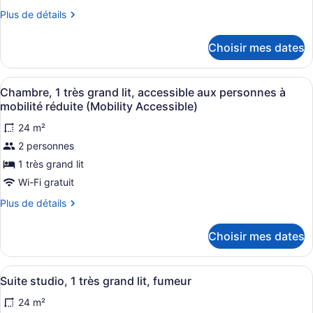
ce
Plus
Plus de détails
type
de
de
détails
Choisir mes dates
pour
chambre :
Studio
Studio
Suite,
Afficher
Une chambre d’hôtel avec un grand 
Suite,
5
1
Chambre, 1 très grand lit, accessible aux personnes à
toutes
King
1
mobilité réduite (Mobility Accessible)
Bed,
les
King
Non
24 m²
photos
Bed,
Smoking
2 personnes
pour
Non
ce
1 très grand lit
Smoking
type
Wi-Fi gratuit
de
Plus
Plus de détails
chambre :
de
Chambre,
détails
Choisir mes dates
pour
1
Chambre,
très
1
Afficher
Une chambre d’hôtel avec un grand 
grand
5
très
Suite studio, 1 très grand lit, fumeur
toutes
grand
lit,
24 m²
lit,
les
accessible