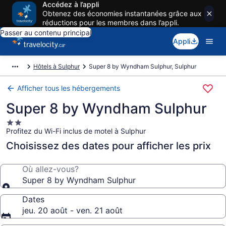
Accédez à l’appli
Obtenez des économies instantanées grâce aux
réductions pour les membres dans l’appli.
Passer au contenu principal
Appli
Hôtels à Sulphur
Super 8 by Wyndham Sulphur, Sulphur
Afficher tous les hébergements
Super 8 by Wyndham Sulphur
Hébergement
Profitez du Wi-Fi inclus de motel à Sulphur
2.0 étoiles
Choisissez des dates pour afficher les prix
Où allez-vous?
Super 8 by Wyndham Sulphur
Dates
jeu. 20 août - ven. 21 août