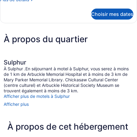
de
de
chambre :
détails
Choisir mes dates
pour
Chambre,
Chambre,
2
2
grands
grands
À propos du quartier
lits,
lits,
fumeur
fumeur
Sulphur
À Sulphur .En séjournant à motel à Sulphur, vous serez à moins
de 1 km de Arbuckle Memorial Hospital et à moins de 3 km de
Mary Parker Memorial Library. Chickasaw Cultural Center
(centre culturel) et Arbuckle Historical Society Museum se
trouvent également à moins de 3 km.
Afficher plus de motels à Sulphur
Afficher plus
À propos de cet hébergement