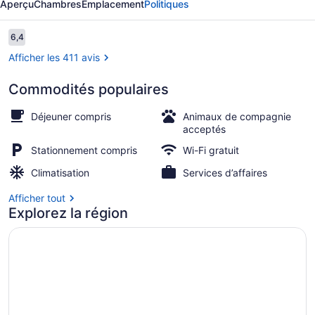
Aperçu
Chambres
Emplacement
Politiques
8
by
Avis
6,4
6,4 sur 10 –
Wyndham
Afficher les 411 avis
Sulphur
Commodités populaires
Hall
Déjeuner compris
Animaux de compagnie
acceptés
Stationnement compris
Wi-Fi gratuit
Climatisation
Services d’affaires
Afficher tout
Explorez la région