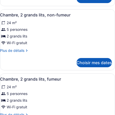
Chambre,
Chambre,
1
1
Afficher
Bureau, espace de travail pour ord
très
3
très
Chambre, 2 grands lits, non-fumeur
toutes
grand
grand
24 m²
lit,
les
lit,
non-
photos
5 personnes
non-
fumeur
pour
fumeur
2 grands lits
ce
Wi-Fi gratuit
type
Plus
Plus de détails
de
de
chambre :
détails
Choisir mes dates
pour
Chambre,
Chambre,
2
2
Afficher
Bureau, espace de travail pour ord
grands
2
grands
Chambre, 2 grands lits, fumeur
toutes
lits,
lits,
24 m²
non-
les
non-
fumeur
photos
5 personnes
fumeur
pour
2 grands lits
ce
Wi-Fi gratuit
type
Plus
Plus de détails