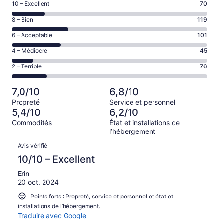
Note
10 – Excellent
70
de 10
Note
8 – Bien
119
–
de 8
Excellent,
Note
6 – Acceptable
101
–
d’après
de 6
Bien,
Note
4 – Médiocre
45
70 avis
–
d’après
de 4
sur 411.
Acceptable,
Note
2 – Terrible
76
119 avis
–
d’après
de 2
sur 411.
Médiocre,
101 avis
–
d’après
7,0/10
6,8/10
sur 411.
Terrible,
45 avis
Propreté
Service et personnel
d’après
sur 411.
5,4/10
6,2/10
76 avis
Commodités
État et installations de
sur 411.
l’hébergement
Avis
Avis vérifié
10/10 – Excellent
Erin
20 oct. 2024
Points forts : Propreté, service et personnel et état et
installations de l’hébergement.
Traduire avec Google