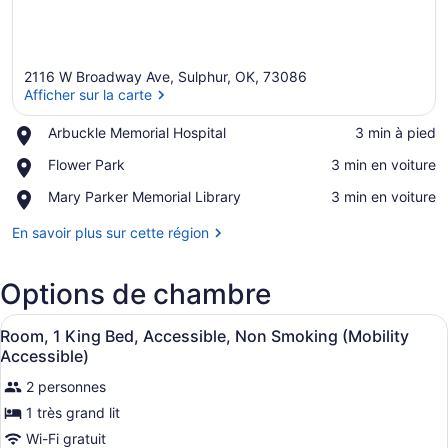
2116 W Broadway Ave, Sulphur, OK, 73086
Afficher sur la carte
Place,
Arbuckle Memorial Hospital
‪3 min à pied‬
Arbuckle
Afficher sur la carte
Place,
Flower Park
‪3 min en voiture‬
Memorial
Flower
Hospital
Place,
Mary Parker Memorial Library
‪3 min en voiture‬
Park
Mary
Parker
En savoir plus sur cette région
Memorial
Library
Options de chambre
Afficher
Une chambre d’hôtel comprenant un 
5
Room, 1 King Bed, Accessible, Non Smoking (Mobility
toutes
Accessible)
les
2 personnes
photos
1 très grand lit
pour
ce
Wi-Fi gratuit