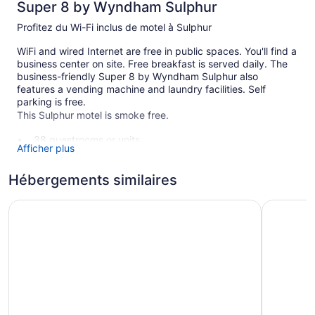
Super 8 by Wyndham Sulphur
Profitez du Wi-Fi inclus de motel à Sulphur
WiFi and wired Internet are free in public spaces. You'll find a
business center on site. Free breakfast is served daily. The
business-friendly Super 8 by Wyndham Sulphur also
features a vending machine and laundry facilities. Self
parking is free.
This Sulphur motel is smoke free.
38 guestrooms or units
Afficher plus
2 levels
To-go breakfast (free)
Hébergements similaires
Business facilities
Holiday Inn Express Hotel & Suites Pauls Valley by IHG
Days Inn 
Self-service laundry
Front desk (24 hours)
No smoking on site
Super 8 by Wyndham Sulphur possède 38 climatisées
dotées de : cafetière-théière et séchoir à cheveux. Un
téléviseur à écran plat avec chaînes par câble. Les
commodités suivantes sont à la disposition des clients dans