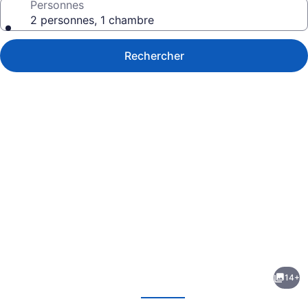
Personnes
2 personnes, 1 chambre
Rechercher
Galerie
de
photos
de
14+
l’hébergement
écédent
Suivant
Super