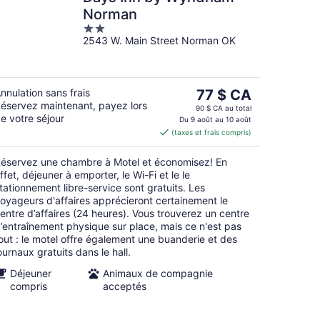
Norman
2
2543 W. Main Street Norman OK
out
of
5
Le
nnulation sans frais
77 $ CA
éservez maintenant, payez lors
prix
90 $ CA au total
e votre séjour
est
Du 9 août au 10 août
(taxes et frais compris)
de 77 $ CA
par
éservez une chambre à Motel et économisez! En
nuit
ffet, déjeuner à emporter, le Wi-Fi et le le
tationnement libre-service sont gratuits. Les
oyageurs d'affaires apprécieront certainement le
entre d’affaires (24 heures). Vous trouverez un centre
’entraînement physique sur place, mais ce n'est pas
out : le motel offre également une buanderie et des
ournaux gratuits dans le hall.
Déjeuner
Animaux de compagnie
compris
acceptés