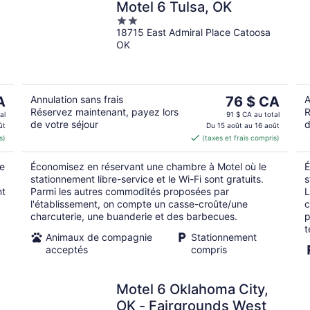
Motel 6 Tulsa, OK
2
18715 East Admiral Place Catoosa
out
OK
of
5
Le
A
Annulation sans frais
76 $ CA
A
Réservez maintenant, payez lors
R
prix
al
91 $ CA au total
de votre séjour
d
est
ût
Du 15 août au 16 août
s)
(taxes et frais compris)
CA
de 76 $ CA
par
ue
Économisez en réservant une chambre à Motel où le
É
nuit
stationnement libre-service et le Wi-Fi sont gratuits.
s
nt
Parmi les autres commodités proposées par
L
l'établissement, on compte un casse-croûte/une
c
charcuterie, une buanderie et des barbecues.
p
t
Animaux de compagnie
Stationnement
acceptés
compris
Motel 6 Oklahoma City,
OK - Fairgrounds West