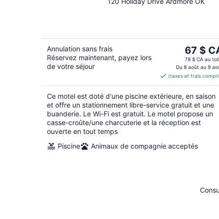
120 Holiday Drive Ardmore OK
out
of
5
Le
Annulation sans frais
67 $ C
Réservez maintenant, payez lors
prix
78 $ CA au tot
de votre séjour
est
Du 8 août au 9 ao
(taxes et frais compri
de 67 $ 
par
Ce motel est doté d'une piscine extérieure, en saison
nuit
et offre un stationnement libre-service gratuit et une
buanderie. Le Wi-Fi est gratuit. Le motel propose un
casse-croûte/une charcuterie et la réception est
ouverte en tout temps
Piscine
Animaux de compagnie acceptés
Consu