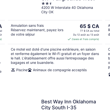
2.5
4200 W Interstate 40 Oklahoma
out
City OK
of
5
Le
A
Annulation sans frais
65 $ CA
A
Réservez maintenant, payez lors
R
prix
al
77 $ CA au total
de votre séjour
d
est
ût
Du 12 août au 13 août
s)
(taxes et frais compris)
CA
de 65 $ CA
par
Ce motel est doté d'une piscine extérieure, en saison
C
nuit
et renferme également le Wi-Fi gratuit et un foyer dans
e
le hall. L'établissement offre aussi l’entreposage des
b
e
bagages et une buanderie.
o
p
Piscine
Animaux de compagnie acceptés
e
Best Way Inn Oklahoma
City South I-35