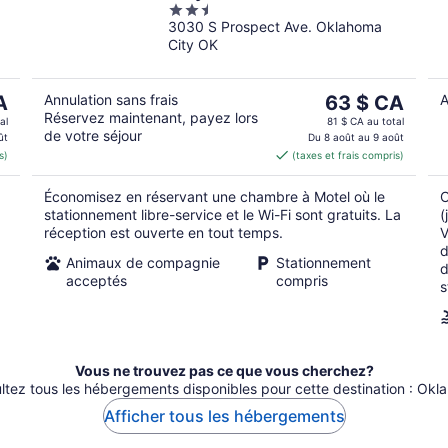
2.5
3030 S Prospect Ave. Oklahoma
out
City OK
of
5
Le
A
Annulation sans frais
63 $ CA
A
Réservez maintenant, payez lors
prix
al
81 $ CA au total
de votre séjour
est
ût
Du 8 août au 9 août
s)
(taxes et frais compris)
CA
de 63 $ CA
par
Économisez en réservant une chambre à Motel où le
C
nuit
stationnement libre-service et le Wi-Fi sont gratuits. La
(
réception est ouverte en tout temps.
V
d
Animaux de compagnie
Stationnement
d
acceptés
compris
s
Vous ne trouvez pas ce que vous cherchez?
ltez tous les hébergements disponibles pour cette destination : Okl
Afficher tous les hébergements