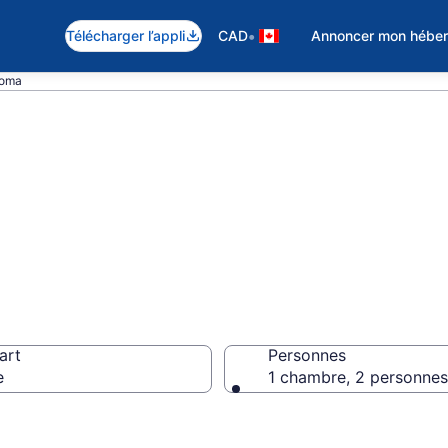
•
Télécharger l’appli
CAD
Annoncer mon hébe
homa
 hôtels pas cher
art
Personnes
e
1 chambre, 2 personnes