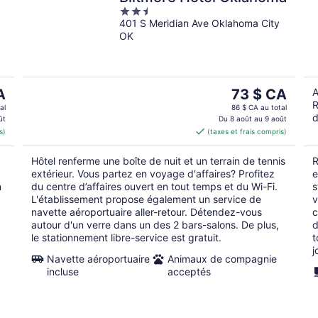
2.5
401 S Meridian Ave Oklahoma City
out
OK
of
5
Le
A
73 $ CA
A
R
prix
al
86 $ CA au total
d
est
ût
Du 8 août au 9 août
s)
(taxes et frais compris)
CA
de 73 $ CA
par
Hôtel renferme une boîte de nuit et un terrain de tennis
R
nuit
extérieur. Vous partez en voyage d'affaires? Profitez
e
n
du centre d’affaires ouvert en tout temps et du Wi-Fi.
s
L'établissement propose également un service de
v
navette aéroportuaire aller-retour. Détendez-vous
c
autour d'un verre dans un des 2 bars-salons. De plus,
d
le stationnement libre-service est gratuit.
t
j
Navette aéroportuaire
Animaux de compagnie
incluse
acceptés