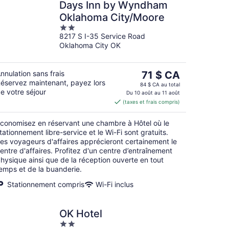
Days Inn by Wyndham
Oklahoma City/Moore
2
8217 S I-35 Service Road
out
Oklahoma City OK
of
5
Le
nnulation sans frais
71 $ CA
éservez maintenant, payez lors
prix
84 $ CA au total
e votre séjour
est
Du 10 août au 11 août
(taxes et frais compris)
de 71 $ CA
par
conomisez en réservant une chambre à Hôtel où le
nuit
tationnement libre-service et le Wi-Fi sont gratuits.
es voyageurs d'affaires apprécieront certainement le
entre d'affaires. Profitez d'un centre d’entraînement
hysique ainsi que de la réception ouverte en tout
emps et de la buanderie.
Stationnement compris
Wi-Fi inclus
OK Hotel
2