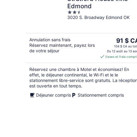
Edmond
2.5
3020 S. Broadway Edmond OK
out
of
5
Le
Annulation sans frais
91 $ C
Réservez maintenant, payez lors
prix
104 $ CA au tot
de votre séjour
est
Du 12 août au 13 ao
(taxes et frais compri
de 91 $ 
par
Réservez une chambre à Motel et économisez! En
nuit
effet, le déjeuner continental, le Wi-Fi et le le
stationnement libre-service sont gratuits. La réceptio
est ouverte en tout temps.
Déjeuner compris
Stationnement compris