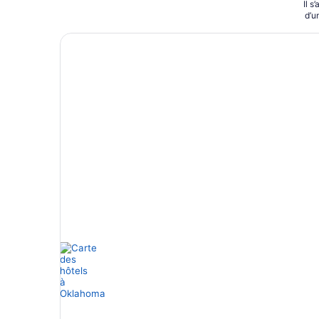
Il s
d’u