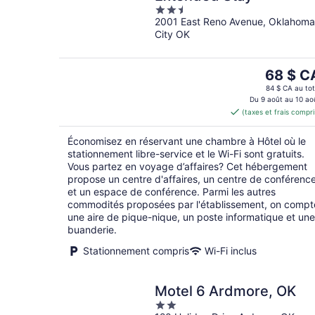
2.5
2001 East Reno Avenue, Oklahoma
out
City OK
of
5
Le
68 $ C
prix
84 $ CA au tot
est
Du 9 août au 10 ao
(taxes et frais compri
de 68 $ 
par
Économisez en réservant une chambre à Hôtel où le
nuit
stationnement libre-service et le Wi-Fi sont gratuits.
Vous partez en voyage d’affaires? Cet hébergement
propose un centre d'affaires, un centre de conférenc
et un espace de conférence. Parmi les autres
commodités proposées par l'établissement, on compt
une aire de pique-nique, un poste informatique et une
buanderie.
Stationnement compris
Wi-Fi inclus
Motel 6 Ardmore, OK
2