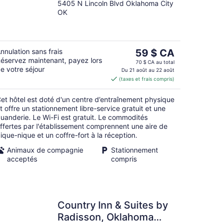
5405 N Lincoln Blvd Oklahoma City
out
OK
of
5
Le
nnulation sans frais
59 $ CA
éservez maintenant, payez lors
prix
70 $ CA au total
e votre séjour
est
Du 21 août au 22 août
(taxes et frais compris)
de 59 $ CA
par
et hôtel est doté d'un centre d’entraînement physique
nuit
t offre un stationnement libre-service gratuit et une
uanderie. Le Wi-Fi est gratuit. Le commodités
ffertes par l'établissement comprennent une aire de
ique-nique et un coffre-fort à la réception.
Animaux de compagnie
Stationnement
acceptés
compris
Country Inn & Suites by
Radisson, Oklahoma