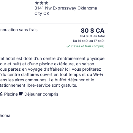
3
City at Northwest
3141 Nw Expressway Oklahoma
out
Expressway, OK
City OK
of
5
Le
nnulation sans frais
80 $ CA
prix
104 $ CA au total
est
Du 16 août au 17 août
(taxes et frais compris)
de 80 $ CA
par
et hôtel est doté d'un centre d’entraînement physique
nuit
jour et nuit) et d'une piscine extérieure, en saison.
ous partez en voyage d'affaires? Ici, vous profiterez
'du centre d’affaires ouvert en tout temps et du Wi-Fi
ans les aires communes. Le buffet déjeuner et le
tationnement libre-service sont gratuits.
Piscine
Déjeuner compris
ahoma.