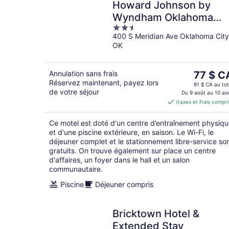
Howard Johnson by
Wyndham Oklahoma
2.5
City Airport/
400 S Meridian Ave Oklahoma City
out
Fairgrounds
OK
of
5
Le
Annulation sans frais
77 $ C
Réservez maintenant, payez lors
prix
91 $ CA au tot
de votre séjour
est
Du 9 août au 10 ao
(taxes et frais compri
de 77 $ 
par
Ce motel est doté d'un centre d’entraînement physiq
nuit
et d'une piscine extérieure, en saison. Le Wi-Fi, le
déjeuner complet et le stationnement libre-service so
gratuits. On trouve également sur place un centre
d'affaires, un foyer dans le hall et un salon
communautaire.
Piscine
Déjeuner compris
Bricktown Hotel &
Extended Stay