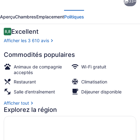
33+
l’hébergement
écédent
Suivant
Club
Aperçu
Chambres
Emplacement
Politiques
Quarters
Hotel,
Avis
Excellent
8,8
8,8 sur 10 –
Central
Afficher les 3 610 avis
Loop,
Commodités populaires
Chicago
Boîte de nuit
Animaux de compagnie
Wi-Fi gratuit
acceptés
Restaurant
Climatisation
Salle d’entraînement
Déjeuner disponible
Afficher tout
Explorez la région