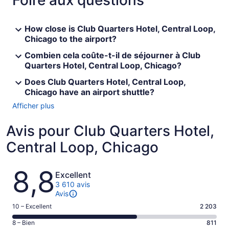
Foire aux questions
How close is Club Quarters Hotel, Central Loop,
Chicago to the airport?
Combien cela coûte-t-il de séjourner à Club
Quarters Hotel, Central Loop, Chicago?
Does Club Quarters Hotel, Central Loop,
Chicago have an airport shuttle?
Afficher plus
Avis pour Club Quarters Hotel,
Central Loop, Chicago
Avis
8,8
Excellent
3 610 avis
Avis
Note
10 – Excellent
2 203
de 10
Note
8 – Bien
811
–