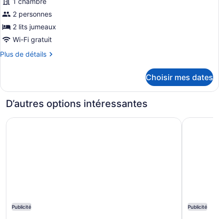
1 chambre
ce
2 personnes
type
de
2 lits jumeaux
chambre :
Wi-Fi gratuit
Chambre
Plus
Plus de détails
Standard,
de
détails
2
Choisir mes dates
pour
lits
Chambre
jumeaux
Standard,
D’autres options intéressantes
2
lits
Courtyard by Marriott Chicago Oakbrook Terrace
Courtyard
jumeaux
Publicité
Publicité