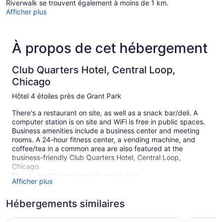
Riverwalk se trouvent également à moins de 1 km.
Afficher plus
À propos de cet hébergement
Club Quarters Hotel, Central Loop,
Chicago
Hôtel 4 étoiles près de Grant Park
There's a restaurant on site, as well as a snack bar/deli. A
computer station is on site and WiFi is free in public spaces.
Business amenities include a business center and meeting
rooms. A 24-hour fitness center, a vending machine, and
coffee/tea in a common area are also featured at the
business-friendly Club Quarters Hotel, Central Loop,
Chicago.
This 4-star Chicago hotel is smoke free.
Afficher plus
429 guestrooms or units
Hébergements similaires
8 levels
Meeting rooms
Central Loop Hotel
Congress 