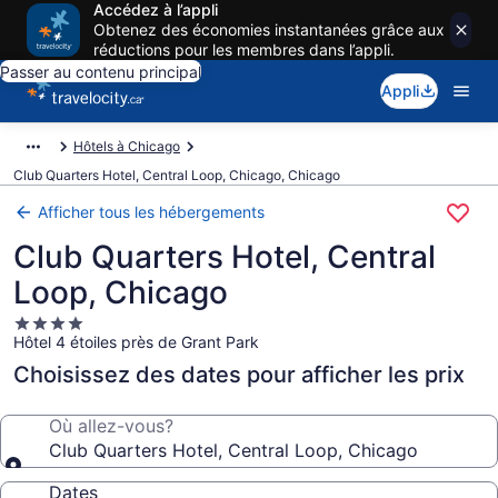
Accédez à l’appli
Obtenez des économies instantanées grâce aux
réductions pour les membres dans l’appli.
Passer au contenu principal
Appli
Hôtels à Chicago
Club Quarters Hotel, Central Loop, Chicago, Chicago
Afficher tous les hébergements
Club Quarters Hotel, Central
Loop, Chicago
Hébergement
Hôtel 4 étoiles près de Grant Park
4.0 étoiles
Choisissez des dates pour afficher les prix
Où allez-vous?
Club Quarters Hotel, Central Loop, Chicago
Dates