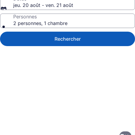
jeu. 20 août - ven. 21 août
Personnes
2 personnes, 1 chambre
Rechercher
Galerie
de
photos
de