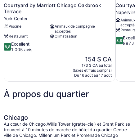
Courtyard by Marriott Chicago Oakbrook
Courtyard
Terrace
Naperville
York Center
Animaux d
acceptés
Piscine
Animaux de compagnie
Restauran
acceptés
Restaurant
Climatisation
8.8
Excelle
8,8
sur
897 avi
8.8
Excellent
8,8
10,
sur
1 005 avis
Excellent,
10,
Le
154 $ CA
897 avis
Excellent,
prix
173 $ CA au total
1 005 avis
est
(taxes et frais compris)
de
Du 16 août au 17 août
154 $ CA
À propos du quartier
Chicago
Au cœur de Chicago.Willis Tower (gratte-ciel) et Grant Park se
trouvent à 10 minutes de marche de hôtel du quartier Centre-
ville de Chicago. Millennium Park et Promenade Chicago