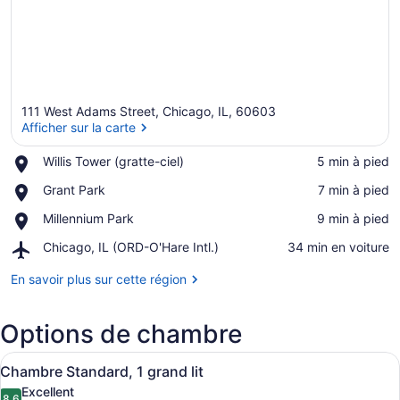
111 West Adams Street, Chicago, IL, 60603
Afficher sur la carte
Place,
Willis Tower (gratte-ciel)
‪5 min à pied‬
Willis
Afficher sur la carte
Place,
Grant Park
‪7 min à pied‬
Tower
Grant
(gratte-
Place,
Millennium Park
‪9 min à pied‬
Park
ciel)
Millennium
Airport,
Chicago, IL (ORD-O'Hare Intl.)
‪34 min en voiture‬
Park
Chicago,
IL
En savoir plus sur cette région
(ORD-
O'Hare
Options de chambre
Intl.)
Afficher
Une chambre d’hôtel avec un lit, u
2
Chambre Standard, 1 grand lit
toutes
Excellent
8,6