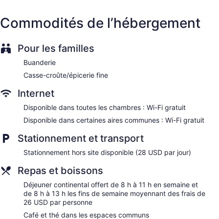
(gratuite). Les lits sont dotés de literie de qualité. Un
téléviseur ACL avec chaînes par satellite. La salle de bain
Commodités de l’hébergement
comprend : douche.
Les clients peuvent accéder à Internet gratuitement par une
connexion sans fil. Les services d'affaires comprennent : un
Pour les familles
bureau, une chaise de bureau et un téléphone. De plus, les
chambres comprennent cafetière-théière et rideaux
Buanderie
d’obscurcissement. L'entretien ménager est assuré sur
Casse-croûte/épicerie fine
demande.
Internet
Disponible dans toutes les chambres : Wi-Fi gratuit
Disponible dans certaines aires communes : Wi-Fi gratuit
Stationnement et transport
Stationnement hors site disponible (28 USD par jour)
Repas et boissons
Déjeuner continental offert de 8 h à 11 h en semaine et
de 8 h à 13 h les fins de semaine moyennant des frais de
26 USD par personne
Café et thé dans les espaces communs