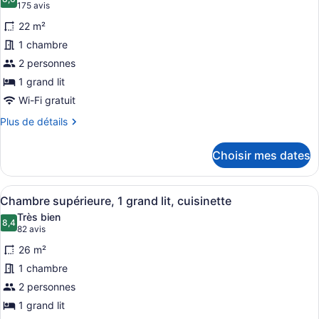
les
8,6 sur 10
(175 avis)
175 avis
photos
22 m²
pour
1 chambre
ce
2 personnes
type
de
1 grand lit
chambre :
Wi-Fi gratuit
Chambre
Plus
Plus de détails
Standard,
de
détails
1
Choisir mes dates
pour
grand
Chambre
lit
Standard,
Afficher
Une chambre d’hôtel avec un lit, u
2
1
Chambre supérieure, 1 grand lit, cuisinette
toutes
grand
Très bien
lit
les
8,4
8,4 sur 10
(82 avis)
82 avis
photos
26 m²
pour
1 chambre
ce
2 personnes
type
de
1 grand lit