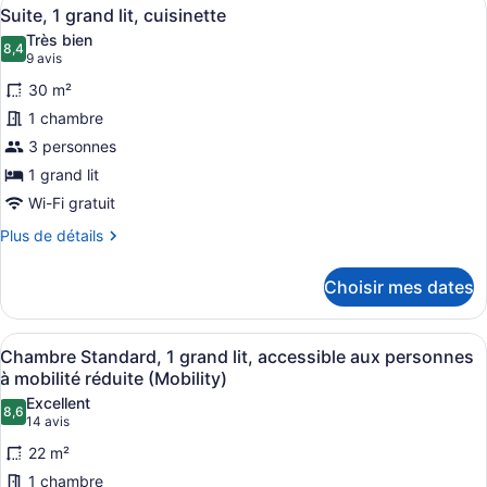
Afficher
1
1
Suite, 1 grand lit, cuisinette
toutes
grand
Très bien
lit
les
8,4
8,4 sur 10
(9 avis)
9 avis
photos
30 m²
pour
1 chambre
ce
3 personnes
type
de
1 grand lit
chambre :
Wi-Fi gratuit
Suite,
Plus
Plus de détails
1
de
détails
grand
Choisir mes dates
pour
lit,
Suite,
cuisinette
1
Afficher
Une chambre d’hôtel avec un lit, u
2
grand
Chambre Standard, 1 grand lit, accessible aux personnes
toutes
lit,
à mobilité réduite (Mobility)
cuisinette
les
Excellent
8,6
photos
8,6 sur 10
(14 avis)
14 avis
pour
22 m²
ce
1 chambre