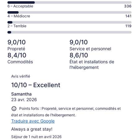
de 8
Excellent,
Note
6 – Acceptable
336
–
d’après
de 6
Bien,
Note
4 – Médiocre
141
2203 avis
–
d’après
de 4
sur 3610.
Acceptable,
Note
2 – Terrible
119
811 avis
–
d’après
de 2
sur 3610.
Médiocre,
336 avis
–
d’après
9,0/10
9,0/10
sur 3610.
Terrible,
141 avis
Propreté
Service et personnel
d’après
sur 3610.
8,4/10
8,6/10
119 avis
Commodités
État et installations de
sur 3610.
l’hébergement
Avis
Avis vérifié
10/10 – Excellent
Samantha
23 avr. 2026
Points forts : Propreté, service et personnel, commodités et
état et installations de l’hébergement.
Traduire avec Google
Always a great stay!
Séjour de 1 nuit en avril 2026