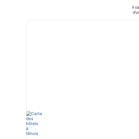
Il s
d’u