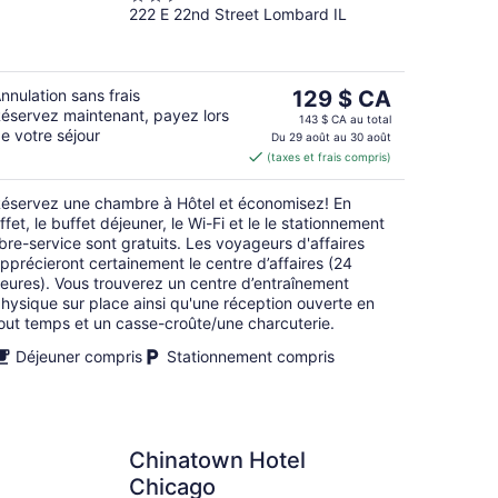
222 E 22nd Street Lombard IL
out
of
5
Le
nnulation sans frais
129 $ CA
éservez maintenant, payez lors
prix
143 $ CA au total
e votre séjour
est
Du 29 août au 30 août
(taxes et frais compris)
de 129 $ CA
par
éservez une chambre à Hôtel et économisez! En
nuit
ffet, le buffet déjeuner, le Wi-Fi et le le stationnement
ibre-service sont gratuits. Les voyageurs d'affaires
pprécieront certainement le centre d’affaires (24
eures). Vous trouverez un centre d’entraînement
hysique sur place ainsi qu'une réception ouverte en
out temps et un casse-croûte/une charcuterie.
Déjeuner compris
Stationnement compris
Chinatown Hotel
Chicago