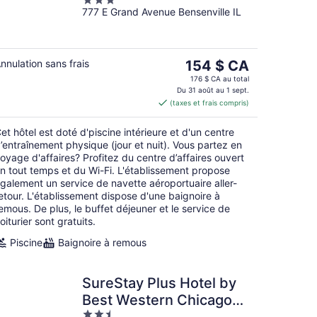
3
O'Hare South, IL
777 E Grand Avenue Bensenville IL
out
of
5
Le
nnulation sans frais
154 $ CA
prix
176 $ CA au total
est
Du 31 août au 1 sept.
(taxes et frais compris)
de 154 $ CA
par
et hôtel est doté d'piscine intérieure et d'un centre
nuit
’entraînement physique (jour et nuit). Vous partez en
oyage d'affaires? Profitez du centre d’affaires ouvert
n tout temps et du Wi-Fi. L'établissement propose
galement un service de navette aéroportuaire aller-
etour. L'établissement dispose d'une baignoire à
emous. De plus, le buffet déjeuner et le service de
oiturier sont gratuits.
Piscine
Baignoire à remous
SureStay Plus Hotel by
Best Western Chicago
2.5
Lombard