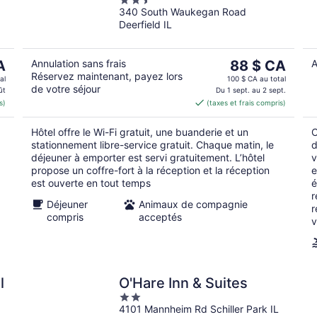
2.5
340 South Waukegan Road
out
Deerfield IL
of
5
Le
A
Annulation sans frais
88 $ CA
A
Réservez maintenant, payez lors
prix
al
100 $ CA au total
de votre séjour
est
ût
Du 1 sept. au 2 sept.
s)
(taxes et frais compris)
CA
de 88 $ CA
par
Hôtel offre le Wi-Fi gratuit, une buanderie et un
C
nuit
stationnement libre-service gratuit. Chaque matin, le
d
déjeuner à emporter est servi gratuitement. L’hôtel
v
propose un coffre-fort à la réception et la réception
e
est ouverte en tout temps
é
r
Déjeuner
Animaux de compagnie
r
compris
acceptés
v
l
O'Hare Inn & Suites
2
4101 Mannheim Rd Schiller Park IL
out