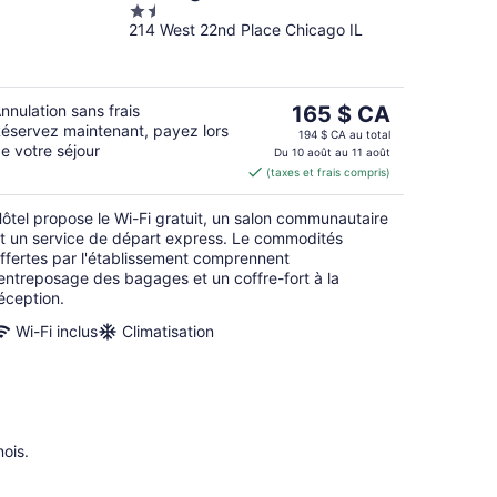
1.5
214 West 22nd Place Chicago IL
out
of
5
Le
nnulation sans frais
165 $ CA
éservez maintenant, payez lors
prix
194 $ CA au total
e votre séjour
est
Du 10 août au 11 août
(taxes et frais compris)
de 165 $ CA
par
ôtel propose le Wi-Fi gratuit, un salon communautaire
nuit
t un service de départ express. Le commodités
ffertes par l'établissement comprennent
’entreposage des bagages et un coffre-fort à la
éception.
Wi-Fi inclus
Climatisation
ois.