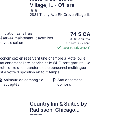
Village, IL - O'Hare
2
2881 Touhy Ave Elk Grove Village IL
out
of
5
Le
nnulation sans frais
74 $ CA
éservez maintenant, payez lors
prix
83 $ CA au total
e votre séjour
est
Du 1 sept. au 2 sept.
(taxes et frais compris)
de 74 $ CA
par
conomisez en réservant une chambre à Motel où le
nuit
tationnement libre-service et le Wi-Fi sont gratuits. Ce
otel offre une buanderie et le personnel multilingue
st à votre disposition en tout temps.
Animaux de compagnie
Stationnement
acceptés
compris
Country Inn & Suites by
Radisson, Chicago