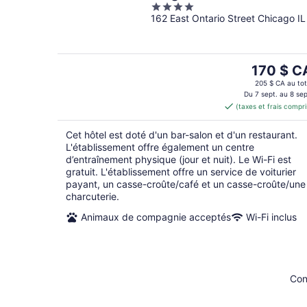
4
162 East Ontario Street Chicago IL
out
of
5
Le
170 $ C
prix
205 $ CA au tot
est
Du 7 sept. au 8 sep
(taxes et frais compri
de 170 $ 
par
Cet hôtel est doté d'un bar-salon et d'un restaurant.
nuit
L'établissement offre également un centre
d’entraînement physique (jour et nuit). Le Wi-Fi est
gratuit. L'établissement offre un service de voiturier
payant, un casse-croûte/café et un casse-croûte/une
charcuterie.
Animaux de compagnie acceptés
Wi-Fi inclus
Con