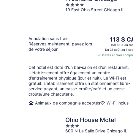
4
19 East Ohio Street Chicago IL
out
of
5
Le
Annulation sans frais
113 $ C
Réservez maintenant, payez lors
prix
159 $ CA au tot
de votre séjour
est
Du 31 août au 1 sep
(taxes et frais compri
de 113 $ 
par
Cet hôtel est doté d'un bar-salon et d'un restaurant.
nuit
L'établissement offre également un centre
d’entraînement physique (jour et nuit). Le Wi-Fi est
gratuit. L'établissement offre un stationnement libre-
service payant, un casse-croûte/café et un casse-
croûte/une charcuterie.
Animaux de compagnie acceptés
Wi-Fi inclus
Ohio House Motel
3
600 N La Salle Drive Chicago IL
out