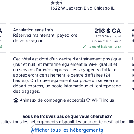
2.5
Collection by Best
1622 W Jackson Blvd Chicago IL
out
Western
of
5
Le
A
Annulation sans frais
216 $ CA
A
Réservez maintenant, payez lors
R
prix
al
257 $ CA au total
de votre séjour
d
est
t.
Du 9 août au 10 août
s)
(taxes et frais compris)
CA
de 216 $ CA
par
Cet hôtel est doté d'un centre d’entraînement physique
H
nuit
(jour et nuit) et renferme également le Wi-Fi gratuit et
e
un service d’arrivée express. Les voyageurs d'affaires
o
apprécieront certainement le centre d’affaires (24
l
heures). On trouve également sur place un service de
r
départ express, un poste informatique et l’entreposage
des bagages.
Animaux de compagnie acceptés
Wi-Fi inclus
Vous ne trouvez pas ce que vous cherchez?
sultez tous les hébergements disponibles pour cette destination : Illin
Afficher tous les hébergements