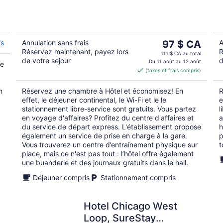
of
5
Le
fs
Annulation sans frais
97 $ CA
A
Réservez maintenant, payez lors
R
prix
111 $ CA au total
de votre séjour
d
est
Du 11 août au 12 août
ie
(taxes et frais compris)
de 97 $ CA
par
n
Réservez une chambre à Hôtel et économisez! En
R
nuit
effet, le déjeuner continental, le Wi-Fi et le le
e
stationnement libre-service sont gratuits. Vous partez
l
en voyage d'affaires? Profitez du centre d'affaires et
a
du service de départ express. L'établissement propose
h
également un service de prise en charge à la gare.
p
Vous trouverez un centre d’entraînement physique sur
t
place, mais ce n'est pas tout : l’hôtel offre également
une buanderie et des journaux gratuits dans le hall.
Déjeuner compris
Stationnement compris
Hotel Chicago West
Loop, SureStay