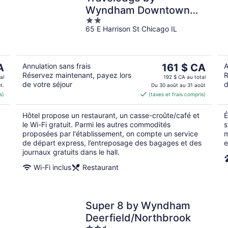
Wyndham Downtown
2
Chicago
65 E Harrison St Chicago IL
out
of
5
Le
A
Annulation sans frais
161 $ CA
A
Réservez maintenant, payez lors
R
prix
al
192 $ CA au total
de votre séjour
d
est
t.
Du 30 août au 31 août
s)
(taxes et frais compris)
CA
de 161 $ CA
par
Hôtel propose un restaurant, un casse-croûte/café et
É
nuit
le Wi-Fi gratuit. Parmi les autres commodités
s
proposées par l'établissement, on compte un service
m
de départ express, l’entreposage des bagages et des
e
journaux gratuits dans le hall.
Wi-Fi inclus
Restaurant
Super 8 by Wyndham
Deerfield/Northbrook