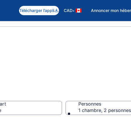
•
Télécharger l’appli
CAD
Annoncer mon hébe
hôtels pas cher à
art
Personnes
e
1 chambre, 2 personnes