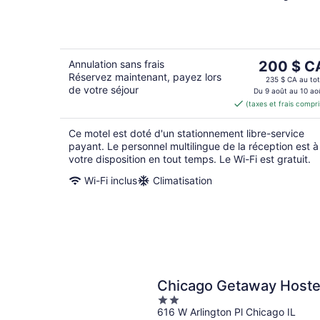
of
5
Le
Annulation sans frais
200 $ C
Réservez maintenant, payez lors
prix
235 $ CA au tot
de votre séjour
est
Du 9 août au 10 ao
(taxes et frais compri
de 200 $ 
par
Ce motel est doté d'un stationnement libre-service
nuit
payant. Le personnel multilingue de la réception est à
votre disposition en tout temps. Le Wi-Fi est gratuit.
Wi-Fi inclus
Climatisation
Chicago Getaway Hoste
2
616 W Arlington Pl Chicago IL
out