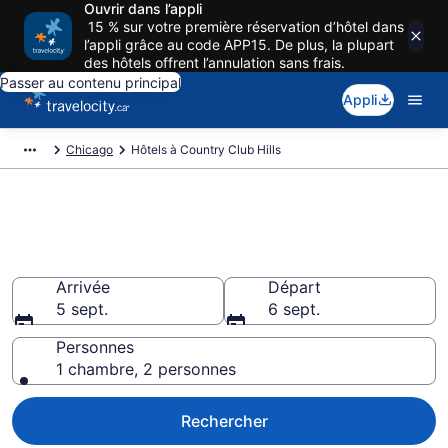
Ouvrir dans l’appli
15 % sur votre première réservation d’hôtel dans
l’appli grâce au code APP15. De plus, la plupart
des hôtels offrent l’annulation sans frais.
Passer au contenu principal
Appli
Chicago
Hôtels à Country Club Hills
Réservez des hôtels pas cher à
Country Club Hills
Arrivée
Départ
5 sept.
6 sept.
Personnes
1 chambre, 2 personnes
Rechercher