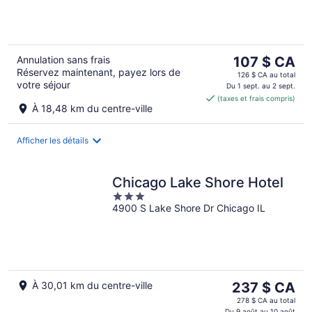
5
Le
Annulation sans frais
107 $ CA
Réservez maintenant, payez lors de
prix
126 $ CA au total
votre séjour
est
Du 1 sept. au 2 sept.
(taxes et frais compris)
de 107 $ CA
À 18,48 km du centre-ville
par
nuit
Afficher les détails
Chicago Lake Shore Hotel
3
4900 S Lake Shore Dr Chicago IL
out
of
5
Le
À 30,01 km du centre-ville
237 $ CA
prix
278 $ CA au total
Du 9 août au 10 août