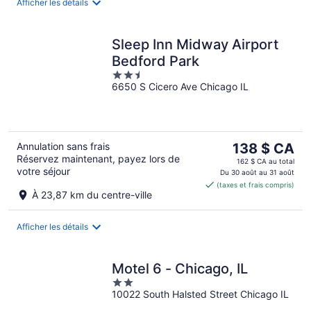
nuit
Afficher les détails
Sleep Inn Midway Airport
Bedford Park
2.5
6650 S Cicero Ave Chicago IL
out
of
5
Le
Annulation sans frais
138 $ CA
Réservez maintenant, payez lors de
prix
162 $ CA au total
votre séjour
est
Du 30 août au 31 août
(taxes et frais compris)
de 138 $ CA
À 23,87 km du centre-ville
par
nuit
Afficher les détails
Motel 6 - Chicago, IL
2
10022 South Halsted Street Chicago IL
out
of