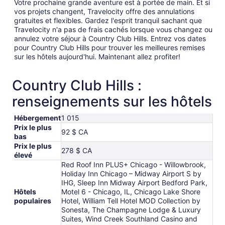
Votre prochaine grande aventure est à portée de main. Et si
vos projets changent, Travelocity offre des annulations
gratuites et flexibles. Gardez l'esprit tranquil sachant que
Travelocity n'a pas de frais cachés lorsque vous changez ou
annulez votre séjour à Country Club Hills. Entrez vos dates
pour Country Club Hills pour trouver les meilleures remises
sur les hôtels aujourd'hui. Maintenant allez profiter!
Country Club Hills :
renseignements sur les hôtels
Hébergement
1 015
Prix le plus
92 $ CA
bas
Prix le plus
278 $ CA
élevé
Red Roof Inn PLUS+ Chicago - Willowbrook,
Holiday Inn Chicago – Midway Airport S by
IHG, Sleep Inn Midway Airport Bedford Park,
Hôtels
Motel 6 - Chicago, IL, Chicago Lake Shore
populaires
Hotel, William Tell Hotel MOD Collection by
Sonesta, The Champagne Lodge & Luxury
Suites, Wind Creek Southland Casino and