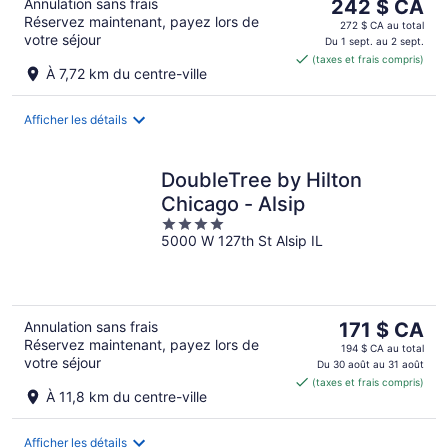
Le
Annulation sans frais
242 $ CA
Réservez maintenant, payez lors de
prix
272 $ CA au total
votre séjour
est
Du 1 sept. au 2 sept.
(taxes et frais compris)
de 242 $ CA
À 7,72 km du centre-ville
par
nuit
Afficher les détails
DoubleTree by Hilton
Chicago - Alsip
4
5000 W 127th St Alsip IL
out
of
5
Le
Annulation sans frais
171 $ CA
Réservez maintenant, payez lors de
prix
194 $ CA au total
votre séjour
est
Du 30 août au 31 août
(taxes et frais compris)
de 171 $ CA
À 11,8 km du centre-ville
par
nuit
Afficher les détails