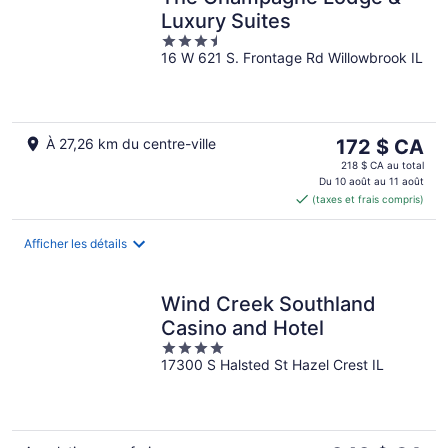
Luxury Suites
3.5
16 W 621 S. Frontage Rd Willowbrook IL
out
of
5
Le
À 27,26 km du centre-ville
172 $ CA
prix
218 $ CA au total
est
Du 10 août au 11 août
(taxes et frais compris)
de 172 $ CA
par
nuit
Afficher les détails
Wind Creek Southland
Casino and Hotel
4
17300 S Halsted St Hazel Crest IL
out
of
5