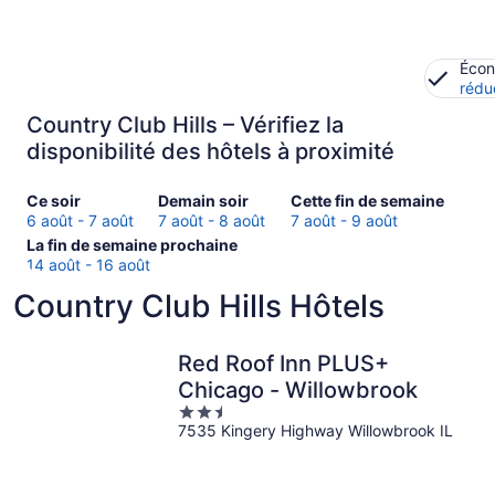
Écon
rédu
Country Club Hills – Vérifiez la
disponibilité des hôtels à proximité
Consultez
Consulter
Consultez
Ce soir
Demain soir
Cette fin de semaine
les
les
les
6 août - 7 août
7 août - 8 août
7 août - 9 août
prix
Consultez
prix
prix
La fin de semaine prochaine
à Country
les
à
à Country
14 août - 16 août
Club
prix
Country
Club
Country Club Hills Hôtels
Hills
à Country
Club
Hills
pour
Club
Hills
pour
ce
Hills
pour
cette
Red Roof Inn PLUS+
soir,
pour
demain
fin
Chicago - Willowbrook
6
la
soir,
de
2.5
août
fin
7
semaine,
7535 Kingery Highway Willowbrook IL
out
-
de
août
7
of
7
semaine
-
août
5
août
prochaine,
8
-