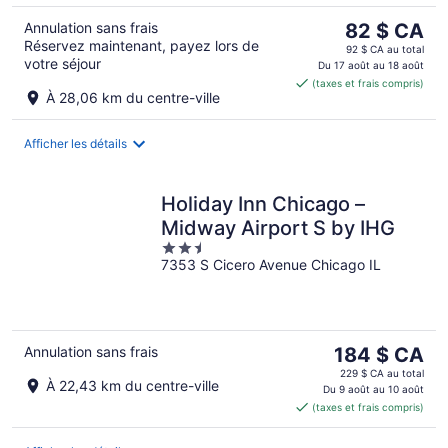
14
août
9
Le
Annulation sans frais
82 $ CA
août
août
Réservez maintenant, payez lors de
prix
-
92 $ CA au total
votre séjour
est
Du 17 août au 18 août
16
(taxes et frais compris)
de 82 $ CA
août
À 28,06 km du centre-ville
par
nuit
Afficher les détails
Holiday Inn Chicago –
Midway Airport S by IHG
2.5
7353 S Cicero Avenue Chicago IL
out
of
5
Le
Annulation sans frais
184 $ CA
prix
229 $ CA au total
À 22,43 km du centre-ville
est
Du 9 août au 10 août
(taxes et frais compris)
de 184 $ CA
par