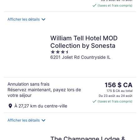
est
(taxes et frais compris)
de 237 $ CA
par
nuit
Afficher les détails
William Tell Hotel MOD
Collection by Sonesta
3.5
6201 Joliet Rd Countryside IL
out
of
5
Le
Annulation sans frais
156 $ CA
Réservez maintenant, payez lors de
prix
175 $ CA au total
votre séjour
est
Du 23 août au 24 août
(taxes et frais compris)
de 156 $ CA
À 27,27 km du centre-ville
par
nuit
Afficher les détails
The Champagne Lodge &