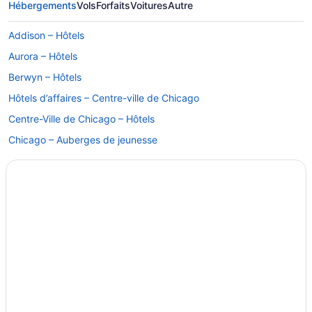
Hébergements
Vols
Forfaits
Voitures
Autre
Addison – Hôtels
Aurora – Hôtels
Berwyn – Hôtels
Hôtels d’affaires – Centre-ville de Chicago
Centre-Ville de Chicago – Hôtels
Chicago – Auberges de jeunesse
Hôtels acceptant les animaux – Chicago
Complexes et hôtels tout inclus – Chicago
Chicago – Hôtels
Chicago – Motels
Flossmoor – Hôtels
Gare centrale – Hôtels
John Hancock Center – Hôtels à proximité
Kenwood – Hôtels