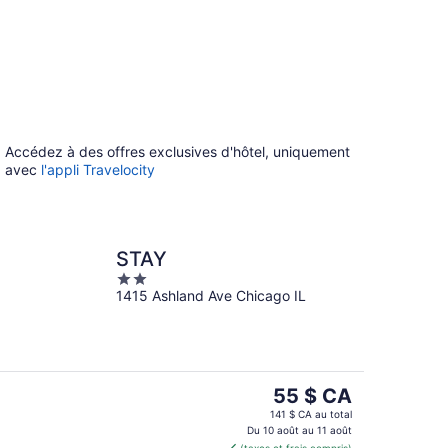
Accédez à des offres exclusives d'hôtel, uniquement
avec
l'appli Travelocity
STAY
2
1415 Ashland Ave Chicago IL
out
of
5
Le
55 $ CA
prix
141 $ CA au total
est
Du 10 août au 11 août