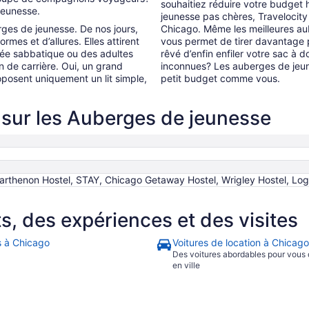
souhaitiez réduire votre budge
jeunesse.
jeunesse pas chères, Travelocity 
rges de jeunesse. De nos jours,
Chicago. Même les meilleures a
mes et d’allures. Elles attirent
vous permet de tirer davantage 
nnée sabbatique ou des adultes
rêvé d’enfin enfiler votre sac à
n de carrière. Oui, un grand
inconnues? Les auberges de jeun
posent uniquement un lit simple,
petit budget comme vous.
sur les Auberges de jeunesse
Parthenon Hostel, STAY, Chicago Getaway Hostel, Wrigley Hostel, L
 des expériences et des visites
s à Chicago
Voitures de location à Chicago
Des voitures abordables pour vous
en ville