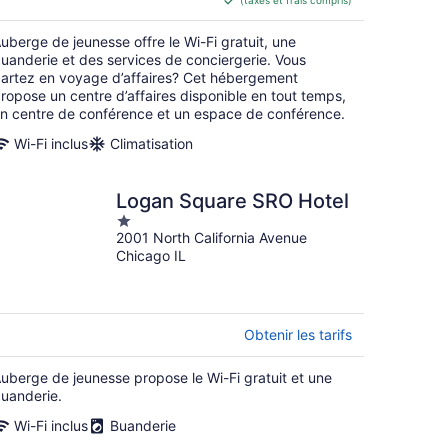
(taxes et frais compris)
de 55 $ CA
par
uberge de jeunesse offre le Wi-Fi gratuit, une
nuit
uanderie et des services de conciergerie. Vous
artez en voyage d’affaires? Cet hébergement
ropose un centre d’affaires disponible en tout temps,
n centre de conférence et un espace de conférence.
Wi-Fi inclus
Climatisation
Logan Square SRO Hotel
1
2001 North California Avenue
out
Chicago IL
of
5
Obtenir les tarifs
uberge de jeunesse propose le Wi-Fi gratuit et une
uanderie.
Wi-Fi inclus
Buanderie