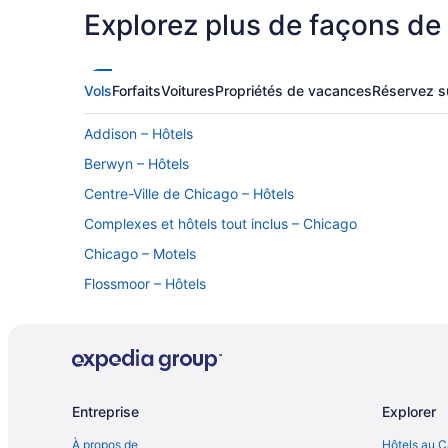
Explorez plus de façons de
Vols
Forfaits
Voitures
Propriétés de vacances
Réservez s
Addison – Hôtels
Berwyn – Hôtels
Centre-Ville de Chicago – Hôtels
Complexes et hôtels tout inclus – Chicago
Chicago – Motels
Flossmoor – Hôtels
John Hancock Center – Hôtels à proximité
Lake Forest – Hôtels
Vieille ville de Chicago – Hôtels
Entreprise
Explorer
À propos de
Hôtels au 