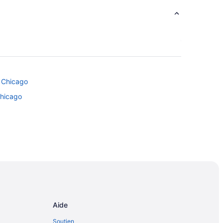
e Chicago
Chicago
Park
Aide
Soutien