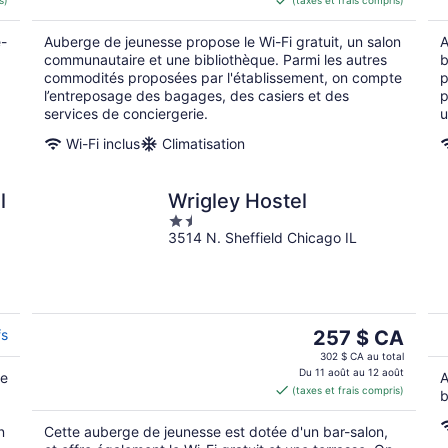
s)
(taxes et frais compris)
CA
de 195 $ CA
par
e-
Auberge de jeunesse propose le Wi-Fi gratuit, un salon
A
nuit
communautaire et une bibliothèque. Parmi les autres
b
commodités proposées par l'établissement, on compte
p
l’entreposage des bagages, des casiers et des
p
services de conciergerie.
u
Wi-Fi inclus
Climatisation
l
Wrigley Hostel
1.5
3514 N. Sheffield Chicago IL
out
of
5
Le
fs
257 $ CA
prix
302 $ CA au total
est
Du 11 août au 12 août
ie
A
(taxes et frais compris)
de 257 $ CA
b
par
n
Cette auberge de jeunesse est dotée d'un bar-salon,
nuit