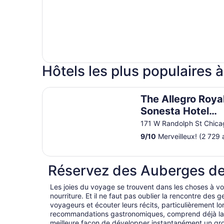
Hôtels les plus populaires 
The Allegro Royal Sonesta Hotel Chicago Loop
The Allegro Roya
Sonesta Hotel
Chicago Loop
171 W Randolph St Chica
9
/
10
Merveilleux! (2 729 
Réservez des Auberges de
Les joies du voyage se trouvent dans les choses à voir
nourriture. Et il ne faut pas oublier la rencontre des
voyageurs et écouter leurs récits, particulièrement lor
recommandations gastronomiques, comprend déjà la m
meilleure façon de développer instantanément un 