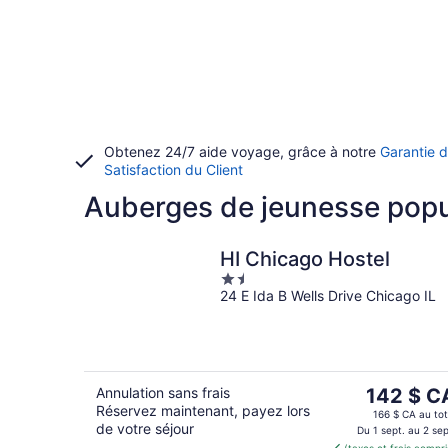
Obtenez 24/7 aide voyage, grâce à notre
Garantie 
Satisfaction du Client
Auberges de jeunesse popu
HI Chicago Hostel
1.5
24 E Ida B Wells Drive Chicago IL
out
of
5
Le
Annulation sans frais
142 $ C
Réservez maintenant, payez lors
prix
166 $ CA au tot
de votre séjour
est
Du 1 sept. au 2 sep