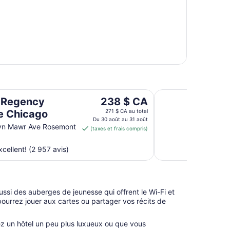
Hilton Chicago O'H
Le
 Regency
238 $ CA
prix
e Chicago
271 $ CA au total
est
Du 30 août au 31 août
yn Mawr Ave Rosemont
(taxes et frais compris)
de 238 $ CA
par
cellent! (2 957 avis)
nuit
du 30
août
au 31
 aussi des auberges de jeunesse qui offrent le Wi-Fi et
août
rrez jouer aux cartes ou partager vos récits de
z un hôtel un peu plus luxueux ou que vous