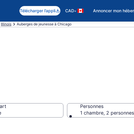
•
Télécharger l’appli
CAD
Annoncer mon hébe
Illinois
Auberges de jeunesse à Chicago
jeunesse à Chic
art
Personnes
e
1 chambre, 2 personnes