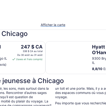
Afficher la carte
à Chicago
Hyatt Regency O'Hare Chicago
Le
l
247 $ CA
Hyatt
prix
338 $ CA au total
O'Har
est
Du 30 août au 31 août
go IL
9300 Br
(taxes et frais compris)
de 247 $ CA
IL
avis)
par
8,8
/
10
Ex
nuit
du 30
 jeunesse à Chicago
août
au 31
, les sons, mais surtout dans la
un toit et une porte. Mais, il y a
août
 gens. Rencontrer d’autres sages
des espaces communs où vous pou
squ’il est question de
voyage.
oitié du plaisir du voyage. La
Peu importe que vous recherchie
groupe de compagnons voyageurs?