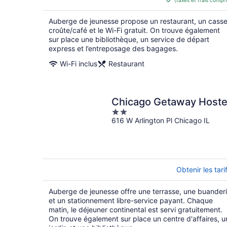
(taxes et frais compri
de 142 $ 
par
Auberge de jeunesse propose un restaurant, un cass
nuit
croûte/café et le Wi-Fi gratuit. On trouve également
sur place une bibliothèque, un service de départ
express et l’entreposage des bagages.
Wi-Fi inclus
Restaurant
Chicago Getaway Hoste
2
616 W Arlington Pl Chicago IL
out
of
5
Obtenir les tari
Auberge de jeunesse offre une terrasse, une buander
et un stationnement libre-service payant. Chaque
matin, le déjeuner continental est servi gratuitement.
On trouve également sur place un centre d'affaires, u