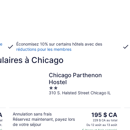
de
Économisez 10% sur certains hôtels avec des
réductions pour les membres
laires à Chicago
Chicago Parthenon
Hostel
2
310 S. Halsted Street Chicago IL
out
of
5
Le
A
Annulation sans frais
195 $ CA
Réservez maintenant, payez lors
prix
al
229 $ CA au total
de votre séjour
est
t.
Du 12 août au 13 août