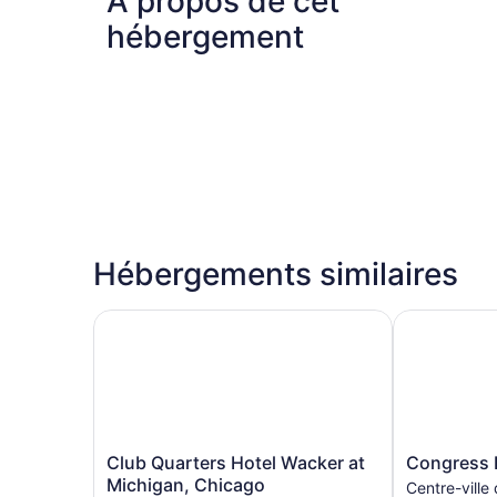
À propos de cet
hébergement
Hébergements similaires
Club Quarters Hotel Wacker at Michigan, Chica
Congress Pl
Club
Congress
Club Quarters Hotel Wacker at
Congress 
Quarters
Plaza
Michigan, Chicago
Centre-ville