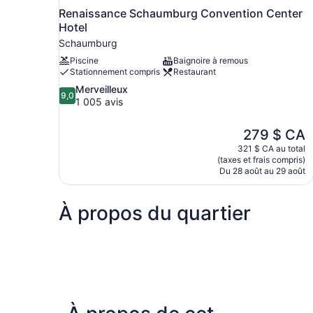
Renaissance Schaumburg Convention Center
Hotel
Schaumburg
Piscine
Baignoire à remous
Stationnement compris
Restaurant
9.0
Merveilleux
9,0
sur
1 005 avis
10,
Merveilleux,
Le
279 $ CA
1 005 avis
prix
321 $ CA au total
est
(taxes et frais compris)
de
Du 28 août au 29 août
279 $ CA
À propos du quartier