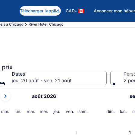
•
Télécharger l’appli
CAD
Annoncer mon hébe
els à Chicago
River Hotel, Chicago
 prix
Dates
Pers
jeu. 20 août - ven. 21 août
2 pe
Les
août 2026
s
mois
affichés
sont
dimanche
lundi
mardi
mercredi
jeudi
vendredi
samedi
dimanche
lund
dim.
lun.
mar.
mer.
jeu.
ven.
sam.
dim.
lun.
m
August 2026
et
September 2026.
1
1