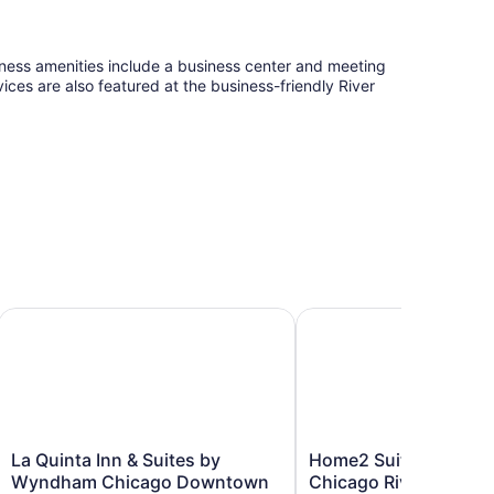
siness amenities include a business center and meeting
ices are also featured at the business-friendly River
La Quinta Inn & Suites by Wyndham Chicago Downtown
Home2 Suites by Hilton
La
Home2
La Quinta Inn & Suites by
Home2 Suites by Hilt
Quinta
Suites
Wyndham Chicago Downtown
Chicago River North