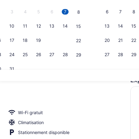
3
4
5
6
7
6
7
8
8
10
11
12
13
14
13
14
15
15
Salle de ré
6
17
18
19
20
21
20
21
22
22
3
24
25
26
27
28
27
28
29
29
0
31
Ex
Commodité 
Wi-Fi gratuit
Climatisation
Stationnement disponible