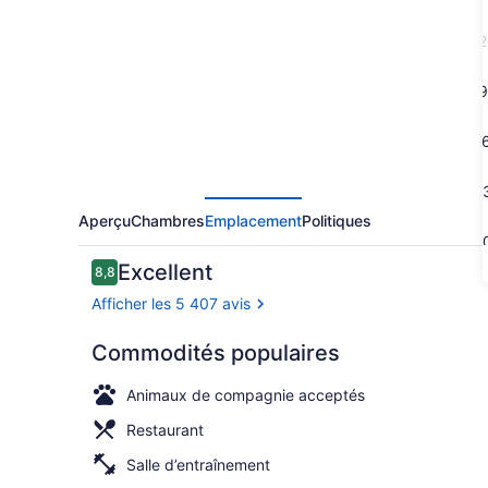
River
Hotel
2
9
1
2
Aperçu
Chambres
Emplacement
Politiques
3
Avis
Excellent
8,8
8,8 sur 10 –
Afficher les 5 407 avis
Commodités populaires
Hall
Animaux de compagnie acceptés
Restaurant
Salle d’entraînement