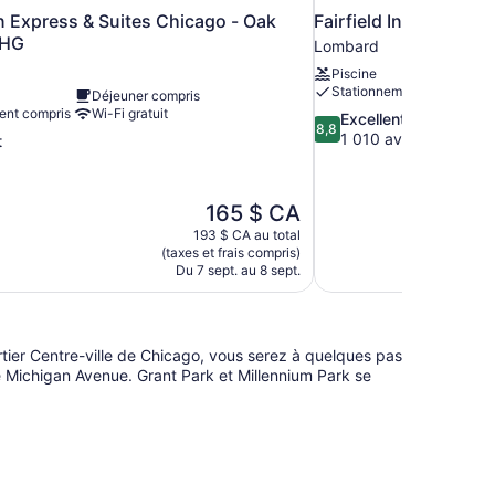
n Express & Suites Chicago - Oak
Fairfield Inn & Suite
IHG
Lombard
Piscine
Stationnement compris
Déjeuner compris
ent compris
Wi-Fi gratuit
8.8
Excellent
8,8
sur
1 010 avis
t
10,
Excellent,
1 010 avis
Le
165 $ CA
prix
193 $ CA au total
est
(taxes et frais compris)
de
Du 7 sept. au 8 sept.
165 $ CA
rtier Centre-ville de Chicago, vous serez à quelques pas
Michigan Avenue. Grant Park et Millennium Park se