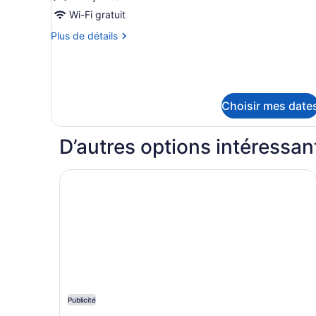
type
de
Wi-Fi gratuit
chambre :
Plus
Plus de détails
Chambre
de
détails
Standard,
pour
2
Chambre
lits
Standard,
Choisir mes date
2
jumeaux
lits
jumeaux
D’autres options intéressan
Renaissance Schaumburg Convention Center Ho
Publicité