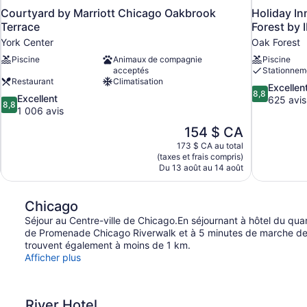
Courtyard by Marriott Chicago Oakbrook
Holiday In
Terrace
Forest by 
York Center
Oak Forest
Piscine
Animaux de compagnie
Piscine
acceptés
Stationnem
Restaurant
Climatisation
8.8
Excellen
8,8
8.8
Excellent
sur
625 avis
8,8
sur
1 006 avis
10,
10,
Excellent,
Le
154 $ CA
Excellent,
625 avis
prix
173 $ CA au total
1 006 avis
est
(taxes et frais compris)
de
Du 13 août au 14 août
154 $ CA
Chicago
Séjour au Centre-ville de Chicago.En séjournant à hôtel du qua
de Promenade Chicago Riverwalk et à 5 minutes de marche de 
trouvent également à moins de 1 km.
Afficher plus
River Hotel