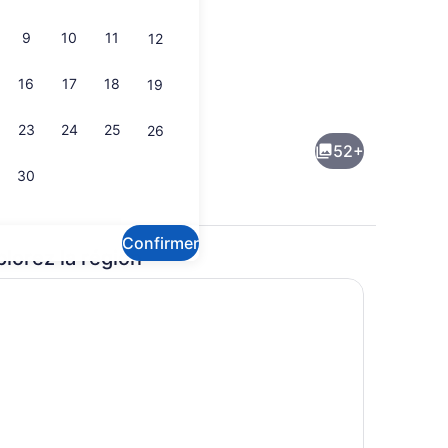
9
10
11
12
16
17
18
19
union
Coin salon du hall
23
24
25
26
52+
30
Confirmer
plorez la région
de l’hébergement
Façade de l’hébergement