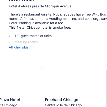
Hôtel 4 étoiles près de Michigan Avenue
There's a restaurant on site. Public spaces have free WiFi. Bu
rooms. A fitness center, a vending machine, and concierge serv
Hotel. Parking is available for a fee.
This 4-star Chicago hotel is smoke free.
121 guestrooms or units
Meeting rooms
Afficher plus
Business facilities
Conference space
Dry cleaning
Self-service laundry
go
aza Hotel
Freehand Chicago
Front desk (24 hours)
Express check-in
Express check-out
Storage area for luggage
Front-desk safe
Freehand
Plaza Hotel
Freehand Chicago
Chicago
Concierge
 de Chicago
Centre-ville de Chicago