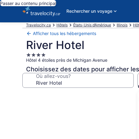
Passer au contenu principal
Rechercher un voyage
Travelocity.ca
Hôtels
États-Unis d’Amérique
Illinois
Hôt
Afficher tous les hébergements
River Hotel
Hébergement
Hôtel 4 étoiles près de Michigan Avenue
4.0 étoiles
Choisissez des dates pour afficher les
Où allez-vous?
Galerie
de
photos
de
l’hébergement