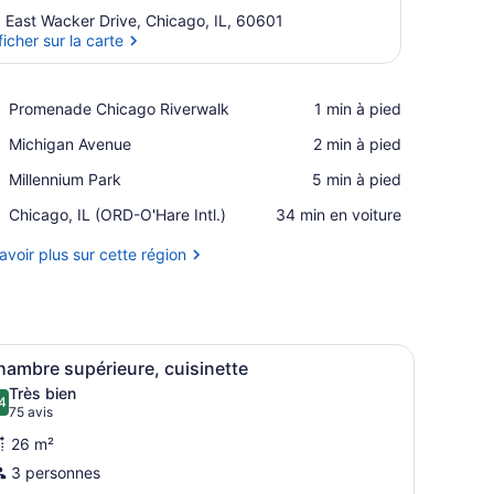
 East Wacker Drive, Chicago, IL, 60601
ficher sur la carte
Afficher sur la carte
Place,
Promenade Chicago Riverwalk
‪1 min à pied‬
Promenade
Place,
Michigan Avenue
‪2 min à pied‬
Chicago
Michigan
Riverwalk
Place,
Millennium Park
‪5 min à pied‬
Avenue
Millennium
Airport,
Chicago, IL (ORD-O'Hare Intl.)
‪34 min en voiture‬
Park
Chicago,
IL
avoir plus sur cette région
(ORD-
O'Hare
Intl.)
 un rideau.
 fauteuils en cuir, d’une table ronde et d’œuvres d’art accrochées aux
fficher
Une chambre d’hôtel comprenant un lit, un
10
hambre supérieure, cuisinette
outes
Très bien
es
4
8,4 sur 10
(75 avis)
75 avis
hotos
26 m²
our
3 personnes
e