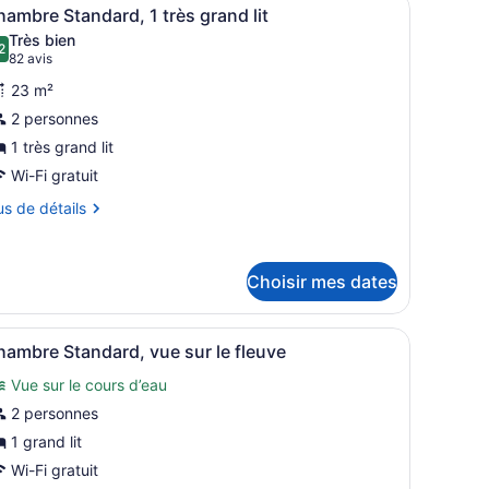
fficher
8
ts
ambre Standard, 1 très grand lit
outes
ands
Très bien
s
es
2
8,2 sur 10
(82 avis)
82 avis
hotos
23 m²
our
2 personnes
e
1 très grand lit
ype
e
Wi-Fi gratuit
hambre :
us
us de détails
hambre
tails
tandard,
ur
Choisir mes dates
hambre
rès
andard,
rand
.
lit, un bureau, une chaise, une lampe et une fenêtre avec des rideaux
fficher
Une chambre d’hôtel avec un grand lit, un
ès
10
ambre Standard, vue sur le fleuve
outes
and
Vue sur le cours d’eau
es
hotos
2 personnes
our
1 grand lit
e
Wi-Fi gratuit