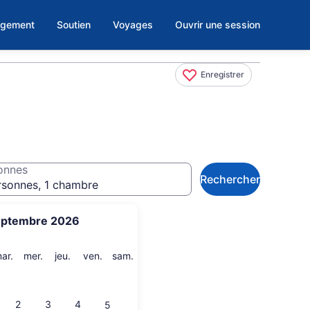
rgement
Soutien
Voyages
Ouvrir une session
Enregistrer
onnes
Rechercher
rsonnes, 1 chambre
eptembre 2026
i
mardi
mercredi
jeudi
vendredi
samedi
ar.
mer.
jeu.
ven.
sam.
2
3
4
5