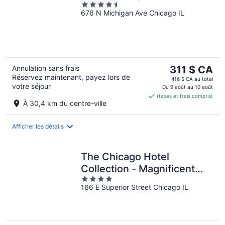
4.5
676 N Michigan Ave Chicago IL
out
of
5
Le
Annulation sans frais
311 $ CA
Réservez maintenant, payez lors de
prix
416 $ CA au total
votre séjour
est
Du 9 août au 10 août
(taxes et frais compris)
de 311 $ CA
À 30,4 km du centre-ville
par
nuit
Afficher les détails
The Chicago Hotel
Collection - Magnificent
4
Mile
166 E Superior Street Chicago IL
out
of
5