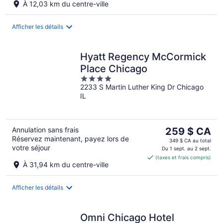
À 12,03 km du centre-ville
par
nuit
Afficher les détails
Hyatt Regency McCormick
Place Chicago
4
2233 S Martin Luther King Dr Chicago
out
IL
of
5
Le
Annulation sans frais
259 $ CA
Réservez maintenant, payez lors de
prix
349 $ CA au total
votre séjour
est
Du 1 sept. au 2 sept.
(taxes et frais compris)
de 259 $ CA
À 31,94 km du centre-ville
par
nuit
Afficher les détails
Omni Chicago Hotel