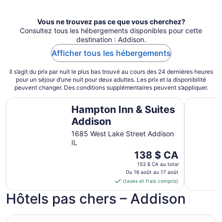
Vous ne trouvez pas ce que vous cherchez?
Consultez tous les hébergements disponibles pour cette
destination : Addison.
Afficher tous les hébergements
Il s’agit du prix par nuit le plus bas trouvé au cours des 24 dernières heures
pour un séjour d’une nuit pour deux adultes. Les prix et la disponibilité
peuvent changer. Des conditions supplémentaires peuvent s’appliquer.
Hampton Inn & Suites Addison
Baymont 
Hampton Inn & Suites
Addison
1685 West Lake Street Addison
IL
Le
138 $ CA
prix
153 $ CA au total
est
Du 16 août au 17 août
(taxes et frais compris)
de 138 $ CA
par
Hôtels pas chers – Addison
nuit
du 16
Baymont by Wyndham Addison