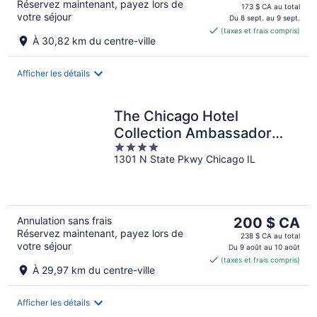
Réservez maintenant, payez lors de
prix
août
173 $ CA au total
votre séjour
est
Du 8 sept. au 9 sept.
(taxes et frais compris)
de 146 $ CA
À 30,82 km du centre-ville
par
nuit
Afficher les détails
The Chicago Hotel
Collection Ambassador
4
Gold Coast
1301 N State Pkwy Chicago IL
out
of
5
Le
Annulation sans frais
200 $ CA
Réservez maintenant, payez lors de
prix
238 $ CA au total
votre séjour
est
Du 9 août au 10 août
(taxes et frais compris)
de 200 $ CA
À 29,97 km du centre-ville
par
nuit
Afficher les détails