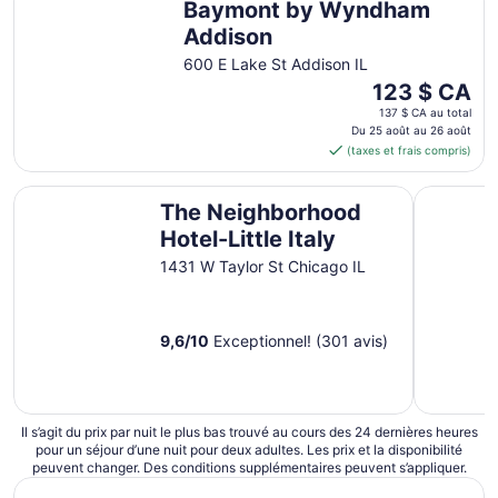
août
Baymont by Wyndham
au 17
Addison
août
600 E Lake St Addison IL
Le
123 $ CA
prix
137 $ CA au total
est
Du 25 août au 26 août
(taxes et frais compris)
de 123 $ CA
par
The Neighborhood Hotel-Little Italy
Kasa Magn
nuit
The Neighborhood
du 25
Hotel-Little Italy
août
au 26
1431 W Taylor St Chicago IL
août
9,6
/
10
Exceptionnel! (301 avis)
Il s’agit du prix par nuit le plus bas trouvé au cours des 24 dernières heures
pour un séjour d’une nuit pour deux adultes. Les prix et la disponibilité
peuvent changer. Des conditions supplémentaires peuvent s’appliquer.