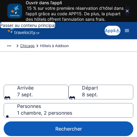
Ouvrir dans l’appli
15 % sur votre première réservation d’hôtel dans
l’appli grâce au code APP15. De plus, la plupart
des hôtels offrent l’annulation sans frais.
Passer au contenu principal
Appli
Chicago
Hôtels à Addison
Réservez des hôtels pas cher à
Addison
Arrivée
Départ
7 sept.
8 sept.
Personnes
1 chambre, 2 personnes
Rechercher