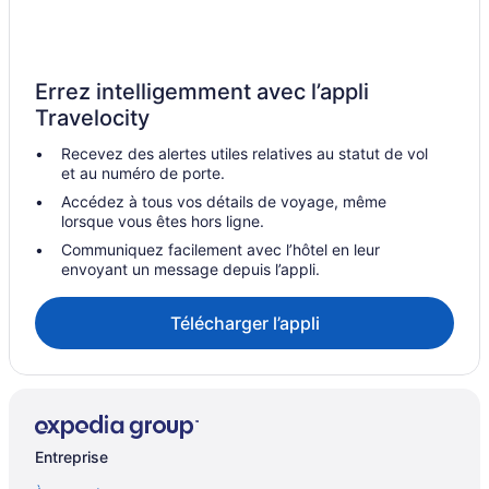
Kenwood – Hôtels
Lake Forest – Hôtels
Destination Hotels – Merrionette Park
Errez intelligemment avec l’appli
Vieille ville de Chicago – Hôtels
Travelocity
Recevez des alertes utiles relatives au statut de vol
et au numéro de porte.
Accédez à tous vos détails de voyage, même
lorsque vous êtes hors ligne.
Communiquez facilement avec l’hôtel en leur
envoyant un message depuis l’appli.
Télécharger l’appli
Entreprise