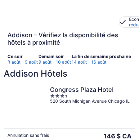
Écon
rédu
Addison – Vérifiez la disponibilité des
hôtels à proximité
Consultez
Consulter
Consultez
Ce soir
Demain soir
La fin de semaine prochaine
les
les
les
8 août - 9 août
9 août - 10 août
14 août - 16 août
prix
prix
prix
Addison Hôtels
à Addison
à
à Addison
pour
Addison
pour
ce
pour
la
Congress Plaza Hotel
soir,
demain
fin
3.5
8
soir,
de
520 South Michigan Avenue Chicago IL
out
août
9
semaine
of
-
août
prochaine,
5
9
-
14
août
10
août
août
-
Le
Annulation sans frais
146 $ CA
16