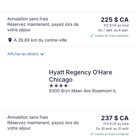
5
Le
Annulation sans frais
225 $ CA
Réservez maintenant, payez lors de
prix
312 $ CA au total
votre séjour
est
Du 7 sept. au 8 sept.
(taxes et frais compris)
de 225 $ CA
À 29,89 km du centre-ville
par
nuit
Afficher les détails
Hyatt Regency O'Hare
Chicago
4
9300 Bryn Mawr Ave Rosemont IL
out
of
5
Le
Annulation sans frais
237 $ CA
Réservez maintenant, payez lors de
prix
270 $ CA au total
votre séjour
est
Du 30 août au 31 août
(taxes et frais compris)
de 237 $ CA