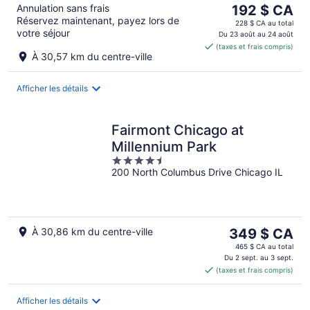
Le
Annulation sans frais
192 $ CA
Réservez maintenant, payez lors de
prix
228 $ CA au total
votre séjour
est
Du 23 août au 24 août
(taxes et frais compris)
de 192 $ CA
À 30,57 km du centre-ville
par
nuit
Afficher les détails
Fairmont Chicago at
Millennium Park
4.5
200 North Columbus Drive Chicago IL
out
of
5
Le
À 30,86 km du centre-ville
349 $ CA
prix
465 $ CA au total
est
Du 2 sept. au 3 sept.
(taxes et frais compris)
de 349 $ CA
par
nuit
Afficher les détails