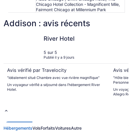
Chicago Hotel Collection - Magnificent Mile,
Fairmont Chicago at Millennium Park
Addison : avis récents
River Hotel
The Alleg
River Hotel
5 sur 5
Publié il y a 9 jours
Avis vérifié par Travelocity
Avis vér
"Idéalement situé Chambre avec vue rivière magnifique"
"Hôte bien 
Personnel 
Un voyageur vérifié a séjourné dans l’hébergement River
On entend un peu le 
Hotel.
Un voyageur
blue lign) 
Allegro Ro
Hébergements
Vols
Forfaits
Voitures
Autre