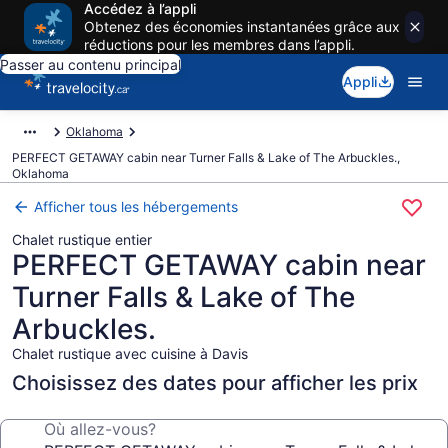
Accédez à l’appli
Obtenez des économies instantanées grâce aux
réductions pour les membres dans l’appli.
Passer au contenu principal
Appli
Oklahoma
PERFECT GETAWAY cabin near Turner Falls & Lake of The Arbuckles.,
Oklahoma
Afficher tous les hébergements
Chalet rustique entier
PERFECT GETAWAY cabin near
Turner Falls & Lake of The
Arbuckles.
Chalet rustique avec cuisine à Davis
Choisissez des dates pour afficher les prix
Où allez-vous?