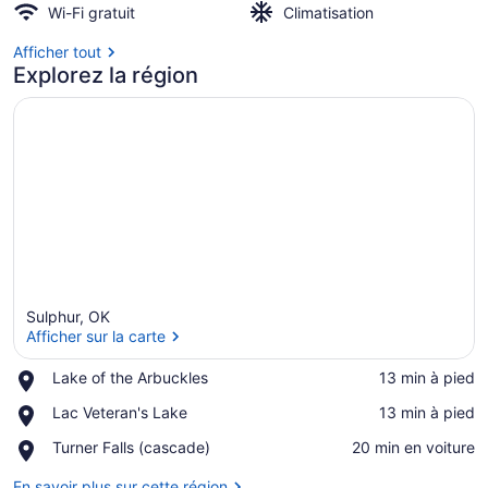
Wi-Fi gratuit
Climatisation
Afficher tout
Explorez la région
Sulphur, OK
Afficher sur la carte
Place,
Lake of the Arbuckles
‪13 min à pied‬
Lake
Afficher sur la carte
Place,
Lac Veteran's Lake
‪13 min à pied‬
of
Lac
the
Place,
Turner Falls (cascade)
‪20 min en voiture‬
Veteran's
Arbuckles
Turner
Lake
Falls
En savoir plus sur cette région