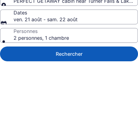
PERFECT GETAWAY cabin near Turner Falls & Lake of
Dates
ven. 21 août - sam. 22 août
Personnes
2 personnes, 1 chambre
Rechercher
Galerie
de
photos