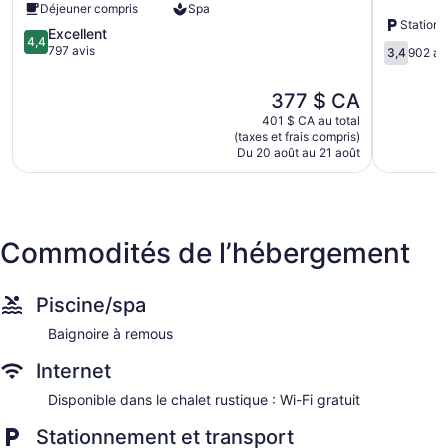
Déjeuner compris
Spa
(Adults
by
Station
Only)
4.4
Wyndha
Excellent
4,4
3.4
Sulphur
sur
Ardmore
797 avis
3,4
902 av
sur
5,
Ardmore
5,
Excellent,
Le
377 $ CA
902 avis
797 avis
prix
401 $ CA au total
est
(taxes et frais compris)
de
Du 20 août au 21 août
377 $ CA
Commodités de l’hébergement
Piscine/spa
Baignoire à remous
Internet
Disponible dans le chalet rustique : Wi-Fi gratuit
Stationnement et transport