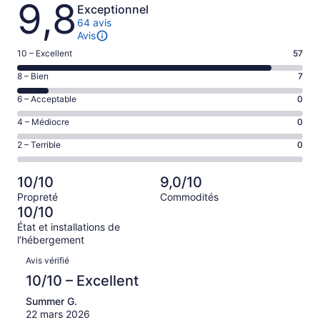
Avis
9,8
Exceptionnel
64 avis
Avis
Note
10 – Excellent
57
de 10
Note
8 – Bien
7
–
de 8
Excellent,
Note
6 – Acceptable
0
–
d’après
de 6
Bien,
Note
4 – Médiocre
0
57 avis
–
d’après
de 4
sur 64.
Acceptable,
Note
2 – Terrible
0
7 avis
–
d’après
de 2
sur 64.
Médiocre,
0 avis
–
d’après
10/10
9,0/10
sur 64.
Terrible,
0 avis
Propreté
Commodités
d’après
sur 64.
10/10
0 avis
État et installations de
sur 64.
l’hébergement
Avis
Avis vérifié
10/10 – Excellent
Summer G.
22 mars 2026