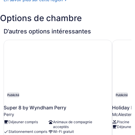
(cascade)
Options de chambre
D’autres options intéressantes
Super 8 by Wyndham Perry
Holiday I
Publicité
Publicité
Super 8 by Wyndham Perry
Holiday I
Perry
McAlester
Déjeuner compris
Animaux de compagnie
Piscine
acceptés
Déjeuner 
Stationnement compris
Wi-Fi gratuit