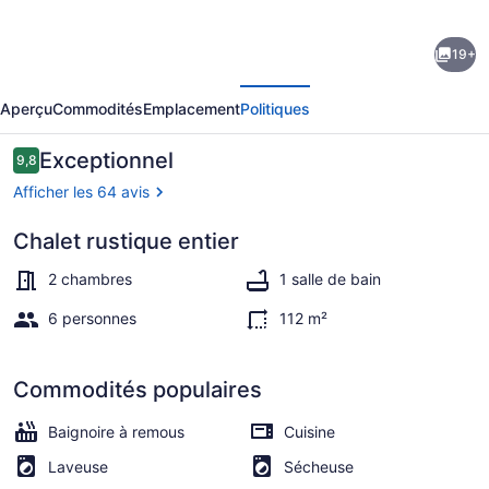
de
19+
l’hébergement
écédent
Suivant
PERFECT
Aperçu
Commodités
Emplacement
Politiques
GETAWAY
cabin
Avis
Exceptionnel
9,8
9,8 sur 10 –
near
Afficher les 64 avis
Turner
Chalet rustique entier
Falls
Baignoire à remous extérieure
&
2 chambres
1 salle de bain
Lake
6 personnes
112 m²
of
The
Commodités populaires
Arbuckles.
Baignoire à remous
Cuisine
Laveuse
Sécheuse