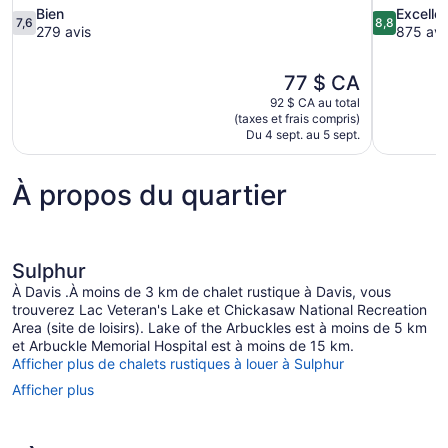
7.6
8.8
Bien
Excelle
7,6
8,8
sur
sur
279 avis
875 avi
10,
10,
Bien,
Excellent,
Le
77 $ CA
279 avis
875 avis
prix
92 $ CA au total
est
(taxes et frais compris)
de
Du 4 sept. au 5 sept.
77 $ CA
À propos du quartier
Sulphur
À Davis .À moins de 3 km de chalet rustique à Davis, vous
trouverez Lac Veteran's Lake et Chickasaw National Recreation
Area (site de loisirs). Lake of the Arbuckles est à moins de 5 km
et Arbuckle Memorial Hospital est à moins de 15 km.
Afficher plus de chalets rustiques à louer à Sulphur
Afficher plus