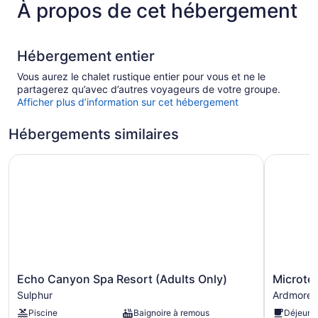
À propos de cet hébergement
Hébergement entier
Vous aurez le chalet rustique entier pour vous et ne le
partagerez qu’avec d’autres voyageurs de votre groupe.
Afficher plus d’information sur cet hébergement
Hébergements similaires
Echo Canyon Spa Resort (Adults Only)
Microtel 
Echo
Microtel
Echo Canyon Spa Resort (Adults Only)
Microte
Canyon
Inn
Sulphur
Ardmore
Spa
&
Piscine
Baignoire à remous
Déjeune
Resort
Suites