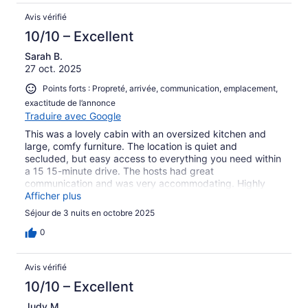
Avis vérifié
10/10 – Excellent
Sarah B.
27 oct. 2025
Points forts : Propreté, arrivée, communication, emplacement,
exactitude de l’annonce
Traduire avec Google
This was a lovely cabin with an oversized kitchen and
large, comfy furniture. The location is quiet and
secluded, but easy access to everything you need within
a 15 15-minute drive. The hosts had great
communication and was very accommodating. Highly
recommend.
Afficher plus
Séjour de 3 nuits en octobre 2025
0
Avis vérifié
10/10 – Excellent
Judy M.