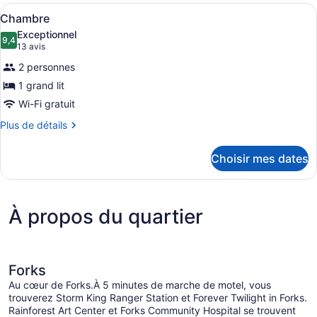
2
Afficher
Une chambre d’hôtel avec un grand 
4
grands
Chambre
toutes
lits
Exceptionnel
les
9,4
9,4 sur 10
(13 avis)
13 avis
photos
2 personnes
pour
1 grand lit
ce
Wi-Fi gratuit
type
de
Plus
Plus de détails
de
chambre :
détails
Chambre
Choisir mes dates
pour
Chambre
À propos du quartier
Forks
Au cœur de Forks.À 5 minutes de marche de motel, vous
trouverez Storm King Ranger Station et Forever Twilight in Forks.
Rainforest Art Center et Forks Community Hospital se trouvent