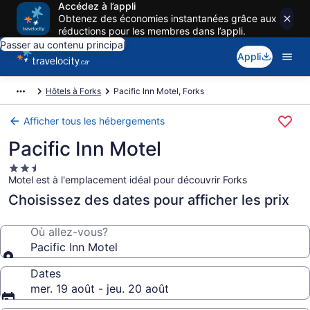
Accédez à l’appli
Obtenez des économies instantanées grâce aux
réductions pour les membres dans l’appli.
Passer au contenu principal
Appli
Hôtels à Forks
Pacific Inn Motel, Forks
Afficher tous les hébergements
Pacific Inn Motel
Hébergement
Motel est à l'emplacement idéal pour découvrir Forks
2.5 étoiles
Choisissez des dates pour afficher les prix
Où allez-vous?
Pacific Inn Motel
Dates
mer. 19 août - jeu. 20 août