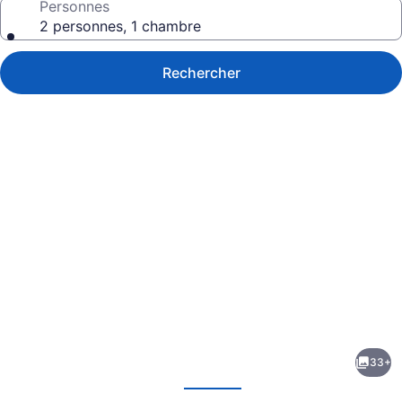
Personnes
2 personnes, 1 chambre
Rechercher
Galerie
de
photos
de
33+
l’hébergement
écédent
Suivant
Pacific