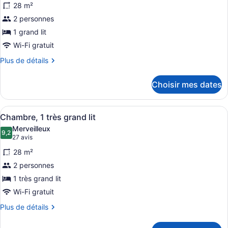
28 m²
ce
2 personnes
type
de
1 grand lit
chambre :
Wi-Fi gratuit
Chambre,
Plus
Plus de détails
1
de
détails
grand
Choisir mes dates
pour
lit
Chambre,
1
Afficher
Une chambre d’hôtel avec un grand 
4
grand
Chambre, 1 très grand lit
toutes
lit
Merveilleux
les
9,2
9,2 sur 10
(27 avis)
27 avis
photos
28 m²
pour
2 personnes
ce
1 très grand lit
type
de
Wi-Fi gratuit
chambre :
Plus
Plus de détails
Chambre,
de
détails