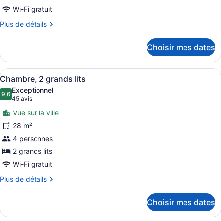
ce
Wi-Fi gratuit
type
Plus
Plus de détails
de
de
chambre :
détails
Choisir mes dates
pour
Suite
Suite
exécutive
exécutive
Afficher
Une chambre d’hôtel avec deux lits
4
Chambre, 2 grands lits
toutes
Exceptionnel
les
9,6
9,6 sur 10
(45 avis)
45 avis
photos
Vue sur la ville
pour
28 m²
ce
4 personnes
type
de
2 grands lits
chambre :
Wi-Fi gratuit
Chambre,
Plus
Plus de détails
2
de
détails
grands
Choisir mes dates
pour
lits
Chambre,