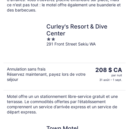
ce n'est pas tout : le motel offre également une buanderie et
des barbecues.
Curley's Resort & Dive
Center
2
291 Front Street Sekiu WA
out
of
5
Le
Annulation sans frais
208 $ CA
Réservez maintenant, payez lors de votre
prix
par nuit
séjour
est
31 août – 1 sept.
de 208 $ CA
par
Motel offre un un stationnement libre-service gratuit et une
nuit
terrasse. Le commodités offertes par l'établissement
comprennent un service d’arrivée express et un service de
départ express.
Town Motel