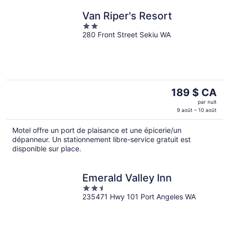
Van Riper's Resort
2
280 Front Street Sekiu WA
out
of
5
Le
189 $ CA
prix
par nuit
est
9 août – 10 août
de 189 $ CA
Motel offre un port de plaisance et une épicerie/un
par
dépanneur. Un stationnement libre-service gratuit est
nuit
disponible sur place.
Emerald Valley Inn
2.5
235471 Hwy 101 Port Angeles WA
out
of
5