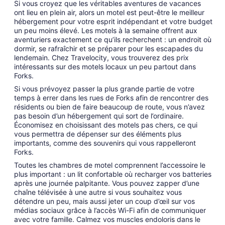
Si vous croyez que les véritables aventures de vacances
du 26
ont lieu en plein air, alors un motel est peut-être le meilleur
août
hébergement pour votre esprit indépendant et votre budget
au 27
un peu moins élevé. Les motels à la semaine offrent aux
août
aventuriers exactement ce qu’ils recherchent : un endroit où
dormir, se rafraîchir et se préparer pour les escapades du
lendemain. Chez Travelocity, vous trouverez des prix
intéressants sur des motels locaux un peu partout dans
Forks.
Si vous prévoyez passer la plus grande partie de votre
temps à errer dans les rues de Forks afin de rencontrer des
résidents ou bien de faire beaucoup de route, vous n’avez
pas besoin d’un hébergement qui sort de l’ordinaire.
Économisez en choisissant des motels pas chers, ce qui
vous permettra de dépenser sur des éléments plus
importants, comme des souvenirs qui vous rappelleront
Forks.
Toutes les chambres de motel comprennent l’accessoire le
plus important : un lit confortable où recharger vos batteries
après une journée palpitante. Vous pouvez zapper d’une
chaîne télévisée à une autre si vous souhaitez vous
détendre un peu, mais aussi jeter un coup d’œil sur vos
médias sociaux grâce à l’accès Wi-Fi afin de communiquer
avec votre famille. Calmez vos muscles endoloris dans le