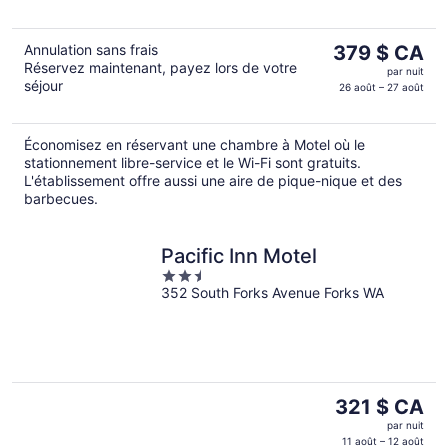
Le
Annulation sans frais
379 $ CA
Réservez maintenant, payez lors de votre
prix
par nuit
séjour
est
26 août – 27 août
de 379 $ CA
par
Économisez en réservant une chambre à Motel où le
nuit
stationnement libre-service et le Wi-Fi sont gratuits.
L'établissement offre aussi une aire de pique-nique et des
barbecues.
Pacific Inn Motel
2.5
352 South Forks Avenue Forks WA
out
of
5
Le
321 $ CA
prix
par nuit
est
11 août – 12 août