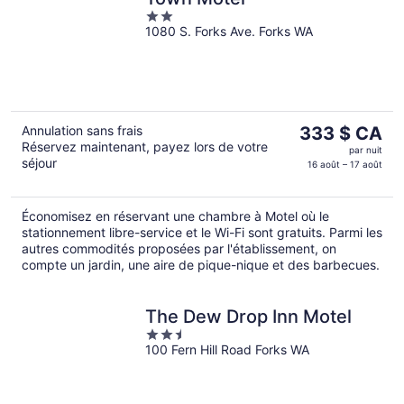
2
1080 S. Forks Ave. Forks WA
out
of
5
Le
Annulation sans frais
333 $ CA
Réservez maintenant, payez lors de votre
prix
par nuit
séjour
est
16 août – 17 août
de 333 $ CA
par
Économisez en réservant une chambre à Motel où le
nuit
stationnement libre-service et le Wi-Fi sont gratuits. Parmi les
autres commodités proposées par l'établissement, on
compte un jardin, une aire de pique-nique et des barbecues.
The Dew Drop Inn Motel
2.5
100 Fern Hill Road Forks WA
out
of
5