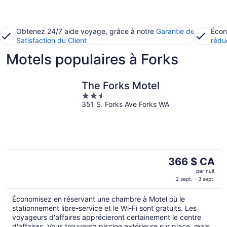
Obtenez 24/7 aide voyage, grâce à notre
Garantie de
Écon
Satisfaction du Client
rédu
Motels populaires à Forks
The Forks Motel
2.5
351 S. Forks Ave Forks WA
out
of
5
Le
366 $ CA
prix
par nuit
est
2 sept. – 3 sept.
de 366 $ CA
Économisez en réservant une chambre à Motel où le
par
stationnement libre-service et le Wi-Fi sont gratuits. Les
nuit
voyageurs d'affaires apprécieront certainement le centre
d'affaires. Vous trouverez piscine extérieure sur place, mais