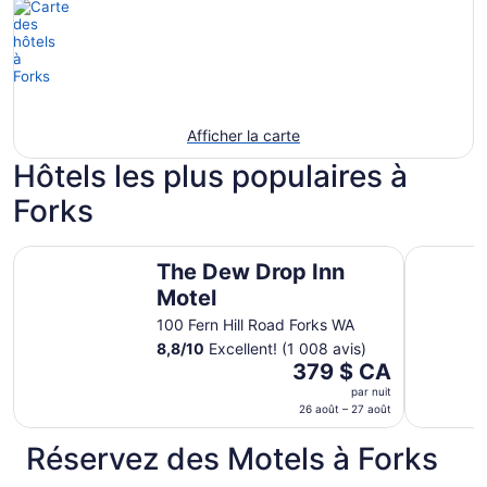
Afficher la carte
Hôtels les plus populaires à
Forks
The Dew Drop Inn Motel
The Forks
The Dew Drop Inn
Motel
100 Fern Hill Road Forks WA
8,8
/
10
Excellent! (1 008 avis)
Le
379 $ CA
prix
par nuit
est
26 août – 27 août
de 379 $ CA
Réservez des Motels à Forks
par
nuit