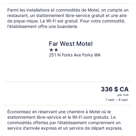
de 321 $ CA
Parmi les installations et commodités de Motel, on compte un
par
restaurant, un stationnement libre-service gratuit et une aire
nuit
de pique-nique. Le Wi-Fi est gratuit. Pour votre commodité,
l'établissement offre une buanderie.
Far West Motel
2
251 N Forks Ave Forks WA
out
of
5
Le
336 $ CA
prix
par nuit
est
7 sept. – 8 sept.
de 336 $ CA
Économisez en réservant une chambre à Motel où le
par
stationnement libre-service et le Wi-Fi sont gratuits. Le
nuit
commodités offertes par l'établissement comprennent un
service d’arrivée express et un service de départ express.