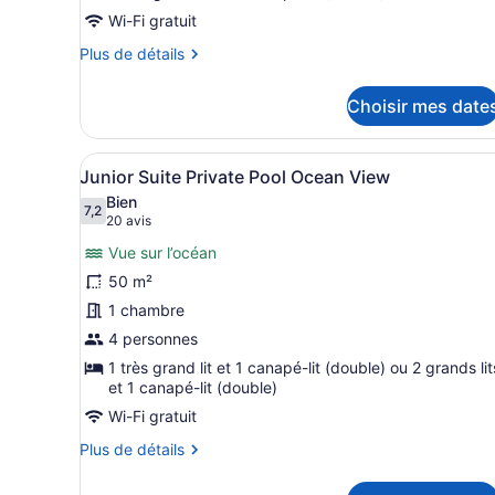
Junior
Wi-Fi gratuit
Suite
Plus
Plus de détails
Ocean
de
View
détails
Choisir mes date
pour
Junior
Suite
Afficher
Une chambre d’hôtel moderne 
5
Ocean
Junior Suite Private Pool Ocean View
toutes
View
Bien
les
7,2
7,2 sur 10
(20 avis)
20 avis
photos
Vue sur l’océan
pour
50 m²
ce
1 chambre
type
de
4 personnes
chambre :
1 très grand lit et 1 canapé-lit (double) ou 2 grands lit
et 1 canapé-lit (double)
Junior
Suite
Wi-Fi gratuit
Private
Plus
Plus de détails
Pool
de
détails
Ocean