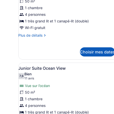
50 m²
ce
1 chambre
type
de
4 personnes
chambre :
1 très grand lit et 1 canapé-lit (double)
Suite
Wi-Fi gratuit
Junior
Plus
Plus de détails
de
détails
pour
Choisir mes date
Suite
Junior
Afficher
Une chambre d’hôtel avec un 
5
Junior Suite Ocean View
toutes
Bien
les
7,6
7,6 sur 10
(11 avis)
11 avis
photos
Vue sur l’océan
pour
50 m²
ce
1 chambre
type
de
4 personnes
chambre :
1 très grand lit et 1 canapé-lit (double)