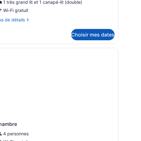
our
1 très grand lit et 1 canapé-lit (double)
e
Wi-Fi gratuit
ype
us
us de détails
e
hambre :
tails
Choisir mes dates
ur
uite
ite
ingle
ngle
ergola, de mobilier d’extérieur et offrant une vue sur l’océan.
se
e
hambre
4 personnes