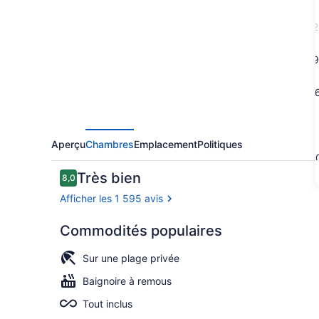
Grand
Palladium
2
Jamaica
Resort
9
&
1
Spa
All
2
Inclusive
Aperçu
Chambres
Emplacement
Politiques
3
Avis
Très bien
8,0
8,0 sur 10 –
Afficher les 1 595 avis
Commodités populaires
Vue aérienn
Sur une plage privée
Baignoire à remous
Tout inclus