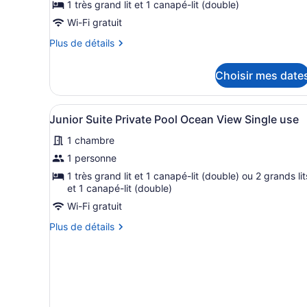
pour
1 très grand lit et 1 canapé-lit (double)
ce
Wi-Fi gratuit
type
Plus
Plus de détails
de
de
chambre :
détails
Choisir mes date
pour
Junior
Junior
Suite
Suite
Afficher
Un espace piscine offrant un
Ocean
5
Ocean
Junior Suite Private Pool Ocean View Single use
toutes
View
View
1 chambre
Single
les
Single
use
photos
1 personne
use
pour
1 très grand lit et 1 canapé-lit (double) ou 2 grands lit
ce
et 1 canapé-lit (double)
type
Wi-Fi gratuit
de
Plus
Plus de détails
chambre :
de
détails
Junior
pour
Suite
Junior
Private
Suite
Pool
Private