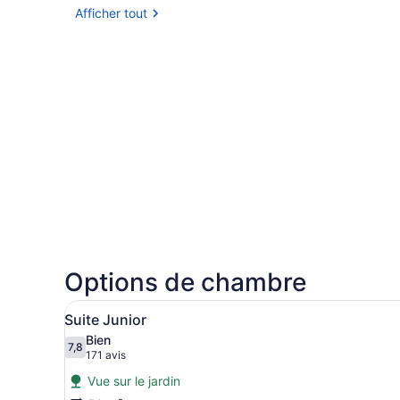
Afficher tout
Options de chambre
Afficher
Une chambre d’hôtel moderne 
8
Suite Junior
toutes
Bien
les
7,8
7,8 sur 10
(171 avis)
171 avis
photos
Vue sur le jardin
pour