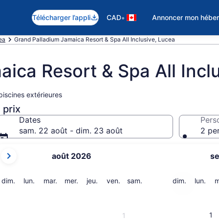
•
Télécharger l’appli
CAD
Annoncer mon hébe
ea
Grand Palladium Jamaica Resort & Spa All Inclusive, Lucea
ica Resort & Spa All Incl
piscines extérieures
 prix
Dates
Pers
sam. 22 août - dim. 23 août
2 pe
Les
août 2026
s
mois
affichés
sont
dimanche
lundi
mardi
mercredi
jeudi
vendredi
samedi
dimanche
lund
dim.
lun.
mar.
mer.
jeu.
ven.
sam.
dim.
lun.
m
August 2026
et
September 2026.
1
1