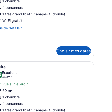
1 chambre
e
4 personnes
ype
e
1 très grand lit et 1 canapé-lit (double)
hambre :
Wi-Fi gratuit
uite
us
us de détails
unior,
tails
u
ur
ord
ite
e
nior,
Choisir mes dates
rd
iscine
vue sur l’océan par la fenêtre.
’un grand lit, d’un bureau, d’une chaise, d’un balcon avec vue et d’un
fficher
Une chambre d’hôtel moderne, dotée d’un gr
8
ite
outes
Excellent
scine
es
6
8,6 sur 10
(36 avis)
36 avis
hotos
Vue sur le jardin
our
69 m²
e
1 chambre
ype
e
4 personnes
hambre :
1 très grand lit et 1 canapé-lit (double)