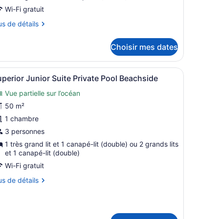
uite
Wi-Fi gratuit
us
us de détails
tails
Choisir mes dates
ur
ite
et offrant une vue sur l’océan.
ergola, de mobilier d’extérieur et offrant une vue sur l’océan.
fficher
Un espace aménagé au bord de la piscine,
9
perior Junior Suite Private Pool Beachside
outes
Vue partielle sur l’océan
es
hotos
50 m²
our
1 chambre
e
3 personnes
ype
1 très grand lit et 1 canapé-lit (double) ou 2 grands lits
e
et 1 canapé-lit (double)
hambre :
Wi-Fi gratuit
uperior
us
us de détails
unior
uite
tails
rivate
ur
perior
ool