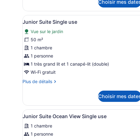
Choisir mes date
pour
View
Junior
Suite
Afficher
Une chambre d’hôtel avec un 
8
Private
Junior Suite Single use
toutes
Pool
Vue sur le jardin
Ocean
les
View
photos
50 m²
pour
1 chambre
ce
1 personne
type
1 très grand lit et 1 canapé-lit (double)
de
Wi-Fi gratuit
chambre :
Plus
Plus de détails
Junior
de
Suite
détails
Choisir mes date
Single
pour
use
Junior
Suite
Afficher
Un salon moderne comprenant
5
Single
Junior Suite Ocean View Single use
toutes
use
1 chambre
les
photos
1 personne