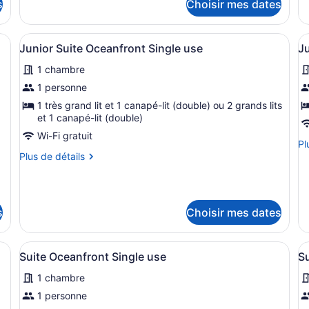
s
Choisir mes dates
Ju
Pool
B
Su
Oceanfront
Pr
lit, deux canapés blancs, une table à manger, un téléviseur et un vent
Afficher
Une chambre spacieuse avec un gran
A
Po
7
Junior Suite Oceanfront Single use
Ju
toutes
t
Be
1 chambre
les
l
photos
p
1 personne
pour
p
1 très grand lit et 1 canapé-lit (double) ou 2 grands lits
ce
et 1 canapé-lit (double)
c
type
t
Wi-Fi gratuit
Pl
Pl
de
d
Plus
de
Plus de détails
chambre :
c
de
dé
détails
po
Junior
J
pour
Ju
Suite
S
Junior
Su
s
Choisir mes dates
Oceanfront
P
Suite
Po
Single
S
Oceanfront
Si
Single
Us
use
U
 un canapé, des fauteuils, une table basse et une vue sur un immeub
Afficher
Un balcon doté de deux fauteuils de
A
7
use
Suite Oceanfront Single use
Su
toutes
t
1 chambre
les
l
photos
p
1 personne