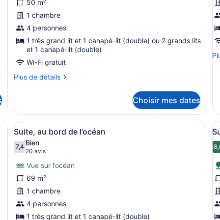
50 m²
ce
c
1 chambre
type
t
de
4 personnes
d
chambre :
c
1 très grand lit et 1 canapé-lit (double) ou 2 grands lits
et 1 canapé-lit (double)
Junior
S
Pl
Pl
Suite
J
Wi-Fi gratuit
de
dé
Oceanfront
a
Plus
Plus de détails
po
b
de
Su
détails
d
Ju
s
Choisir mes dates
pour
la
au
Junior
bo
p
Suite
grand lit, un téléviseur à écran plat, un ventilateur de plafond et une 
Afficher
Une chambre d’hôtel moderne dotée d
A
de
9
Oceanfront
Suite, au bord de l’océan
Su
la
toutes
t
Bien
pi
les
7,4
l
8,
7,4 sur 10
(20 avis)
20 avis
photos
p
Vue sur l’océan
pour
p
69 m²
ce
c
1 chambre
type
t
de
4 personnes
d
chambre :
c
1 très grand lit et 1 canapé-lit (double)