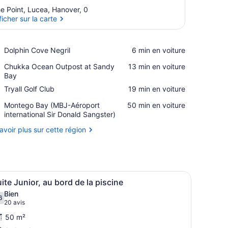
e Point, Lucea, Hanover, 0
ficher sur la carte
Afficher sur la carte
Place,
Dolphin Cove Negril
‪6 min en voiture‬
Dolphin
Place,
Chukka Ocean Outpost at Sandy
‪13 min en voiture‬
Cove
Chukka
Bay
Negril
Ocean
Place,
Tryall Golf Club
‪19 min en voiture‬
Outpost
Tryall
at
Airport,
Montego Bay (MBJ-Aéroport
‪50 min en voiture‬
Golf
Sandy
Montego
international Sir Donald Sangster)
Club
Bay
Bay
avoir plus sur cette région
(MBJ-
Aéroport
international
Sir
Donald
lateur de plafond et d’un paravent décoratif.
d lit, un coin salon comprenant un fauteuil et une table, et un balco
fficher
Une chambre d’hôtel avec un grand lit, un t
Sangster)
6
ite Junior, au bord de la piscine
outes
Bien
es
6
,6 sur 10
(20 avis)
20 avis
hotos
50 m²
our