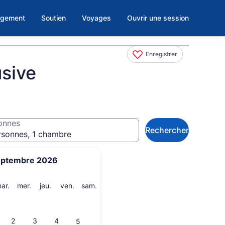
rgement
Soutien
Voyages
Ouvrir une session
Enregistrer
usive
onnes
Rechercher
rsonnes, 1 chambre
eptembre 2026
i
mardi
mercredi
jeudi
vendredi
samedi
ar.
mer.
jeu.
ven.
sam.
2
3
4
5