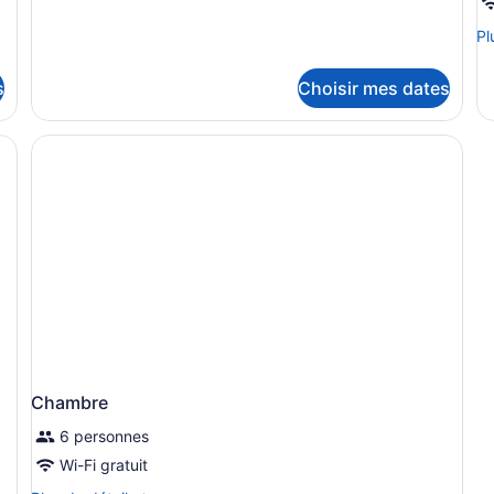
Oceanfront
Single
Single
Pl
Pl
use
use
de
dé
s
Choisir mes dates
po
C
Chambre
6 personnes
Wi-Fi gratuit