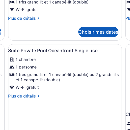
pour
p
1 très grand lit et 1 canapé-lit (double)
ce
c
Wi-Fi gratuit
type
t
Plus
Pl
Plus de détails
Pl
de
d
de
de
chambre :
c
détails
dé
s
Choisir mes dates
pour
po
Suite
S
Suite
Su
Oceanfront
S
Oceanfront
Si
e vue sur l’océan, avec des palmiers et un coin salon abrité.
Afficher
Un espace piscine agrémenté d’une p
Single
u
11
Single
us
Suite Private Pool Oceanfront Single use
toutes
use
use
1 chambre
les
photos
1 personne
pour
s
1 très grand lit et 1 canapé-lit (double) ou 2 grands lits
ce
et 1 canapé-lit (double)
type
Wi-Fi gratuit
de
Plus
Plus de détails
chambre :
de
détails
Suite
pour
Private
C
Suite
Pool
Private
Oceanfront
Pool