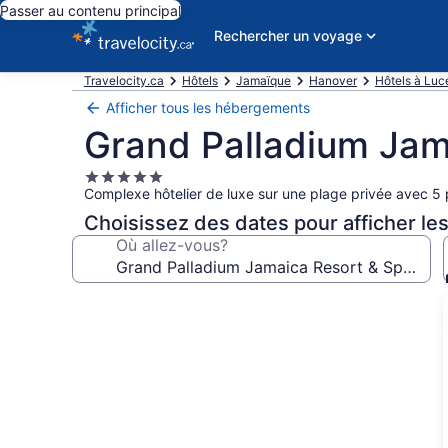
Passer au contenu principal
Rechercher un voyage
Travelocity.ca
Hôtels
Jamaïque
Hanover
Hôtels à Luc
Afficher tous les hébergements
Grand Palladium Jama
Hébergement
Complexe hôtelier de luxe sur une plage privée avec 5 
5.0 étoiles
Choisissez des dates pour afficher les
Où allez-vous?
Galerie
de
photos
de
l’hébergement