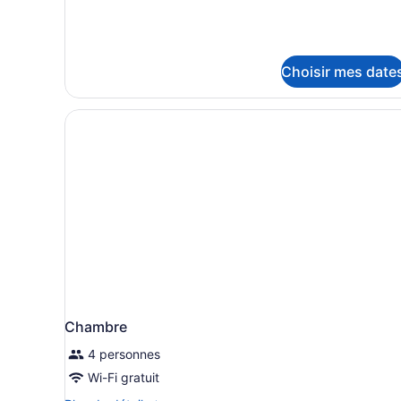
Pool
Ocean
Ocean
View
View
Single
Single
Choisir mes date
use
use
Chambre
4 personnes
Wi-Fi gratuit