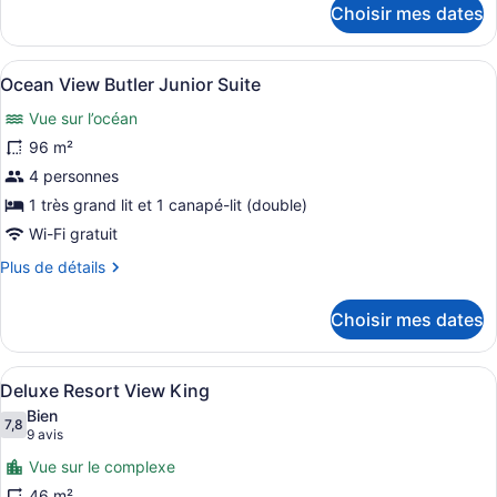
Choisir mes dates
View
pour
Ocean
Junior
View
Suite
Afficher
Une chambre d’hôtel avec une baignoi
9
Junior
Ocean View Butler Junior Suite
Double
toutes
Suite
Vue sur l’océan
Double
les
photos
96 m²
pour
4 personnes
ce
1 très grand lit et 1 canapé-lit (double)
type
Wi-Fi gratuit
de
Plus
Plus de détails
chambre :
de
Ocean
détails
Choisir mes dates
View
pour
Ocean
Butler
View
Junior
Afficher
Un balcon doté d’une porte vitrée, 
5
Butler
Deluxe Resort View King
Suite
toutes
Junior
Bien
Suite
les
7,8
7,8 sur 10
(9 avis)
9 avis
photos
Vue sur le complexe
pour
46 m²