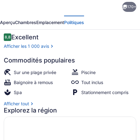
de
170+
l’hébergement
écédent
Suivant
Hyatt
Aperçu
Chambres
Emplacement
Politiques
Ziva
Rose
Avis
Excellent
8,8
8,8 sur 10 –
Hall
Afficher les 1 000 avis
-
Commodités populaires
All
Plage privée, sable blanc, chaise l
Inclusive
Sur une plage privée
Piscine
Baignoire à remous
Tout inclus
Spa
Stationnement compris
Afficher tout
Explorez la région