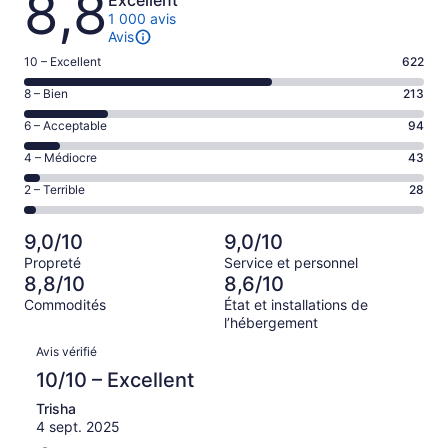
8,8
1 000 avis
Avis
Note
10 – Excellent
622
de 10
Note
8 – Bien
213
–
de 8
Excellent,
Note
6 – Acceptable
94
–
d’après
de 6
Bien,
Note
4 – Médiocre
43
622 avis
–
d’après
de 4
sur 1000.
Acceptable,
Note
2 – Terrible
28
213 avis
–
d’après
de 2
sur 1000.
Médiocre,
94 avis
–
d’après
9,0/10
9,0/10
sur 1000.
Terrible,
43 avis
Propreté
Service et personnel
d’après
sur 1000.
8,8/10
8,6/10
28 avis
Commodités
État et installations de
sur 1000.
l’hébergement
Avis
Avis vérifié
10/10 – Excellent
Trisha
4 sept. 2025