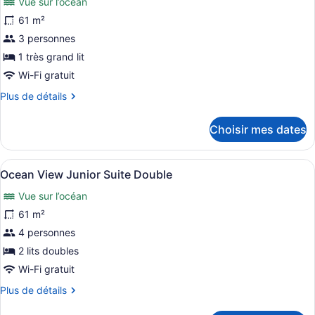
Vue sur l’océan
pour
61 m²
ce
3 personnes
type
de
1 très grand lit
chambre :
Wi-Fi gratuit
Ocean
Plus
Plus de détails
View
de
détails
Junior
Choisir mes dates
pour
Suite
Ocean
King
View
Afficher
Un balcon avec vue sur l’océan et l
6
Junior
Ocean View Junior Suite Double
toutes
Suite
Vue sur l’océan
King
les
photos
61 m²
pour
4 personnes
ce
2 lits doubles
type
Wi-Fi gratuit
de
Plus
Plus de détails
chambre :
de
Ocean
détails