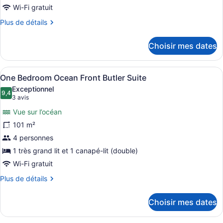
chambre :
Wi-Fi gratuit
Ocean
Plus
Plus de détails
Front
de
détails
Double
Choisir mes dates
pour
Ocean
Front
Afficher
Une chambre d’hôtel avec un grand 
6
Double
One Bedroom Ocean Front Butler Suite
toutes
Exceptionnel
les
9,4
9,4 sur 10
(3 avis)
3 avis
photos
Vue sur l’océan
pour
101 m²
ce
4 personnes
type
de
1 très grand lit et 1 canapé-lit (double)
chambre :
Wi-Fi gratuit
One
Plus
Plus de détails
Bedroom
de
détails
Ocean
Choisir mes dates
pour
Front
One
Butler
Bedroom