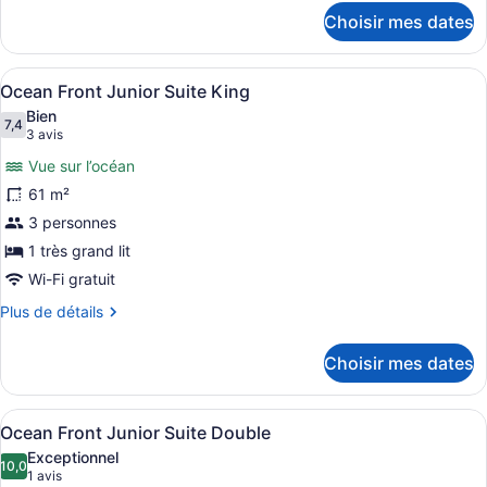
détails
View
Choisir mes dates
pour
Double
Deluxe
Resort
Afficher
Une chambre d’hôtel avec un grand l
8
View
Ocean Front Junior Suite King
toutes
Double
Bien
les
7,4
7,4 sur 10
(3 avis)
3 avis
photos
Vue sur l’océan
pour
61 m²
ce
3 personnes
type
de
1 très grand lit
chambre :
Wi-Fi gratuit
Ocean
Plus
Plus de détails
Front
de
détails
Junior
Choisir mes dates
pour
Suite
Ocean
King
Front
Afficher
Une chambre d’hôtel avec deux lits
4
Junior
Ocean Front Junior Suite Double
toutes
Suite
Exceptionnel
King
les
10,0
10,0 sur 10
(1 avis)
1 avis