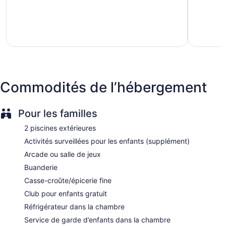
Domaines
Domaines
5,
5,
du
du
4 buildings
Très
Très
Nord
Nord
bien,
bien,
7 dining venues
1 013 avis
1 012 avis
6 bars or lounges
50000 sq ft of conference space
4645 sq m of conference space
Manager's reception (free)
Commodités de l’hébergement
Deli
Kid's club (free)
Pour les familles
Supervised childcare (surcharge)
2 piscines extérieures
Childcare (surcharge)
Activités surveillées pour les enfants (supplément)
Beach lounge chairs
Arcade ou salle de jeux
Towels for the beach
Buanderie
Umbrellas for the beach
Casse-croûte/épicerie fine
Cabanas by the pool (surcharge)
Club pour enfants gratuit
Poolside lounge chairs
Réfrigérateur dans la chambre
Umbrellas for the pool
Service de garde d’enfants dans la chambre
Conference center