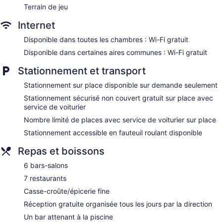
Terrain de jeu
Business facilities
Dry cleaning
Internet
Self-service laundry
Disponible dans toutes les chambres : Wi-Fi gratuit
Front desk (24 hours)
Disponible dans certaines aires communes : Wi-Fi gratuit
Storage area for luggage
Stationnement et transport
Front-desk safe
Tour and ticket information
Stationnement sur place disponible sur demande seulement
Concierge
Stationnement sécurisé non couvert gratuit sur place avec
service de voiturier
Wedding services available
Nombre limité de places avec service de voiturier sur place
Game room or arcade
Stationnement accessible en fauteuil roulant disponible
Pool or billiards table
Terrace
Repas et boissons
Garden
6 bars-salons
Beauty salon
7 restaurants
Newspapers in lobby (free)
Casse-croûte/épicerie fine
ATM
Réception gratuite organisée tous les jours par la direction
Bellhop
Un bar attenant à la piscine