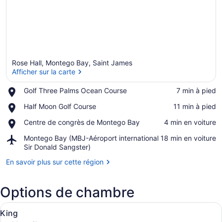
Rose Hall, Montego Bay, Saint James
Afficher sur la carte
Place,
Golf Three Palms Ocean Course
‪7 min à pied‬
Golf
Afficher sur la carte
Place,
Half Moon Golf Course
‪11 min à pied‬
Three
Half
Palms
Place,
Centre de congrès de Montego Bay
‪4 min en voiture‬
Moon
Ocean
Centre
Golf
Course
Airport,
Montego Bay (MBJ-Aéroport international
‪18 min en voiture‬
de
Course
Montego
Sir Donald Sangster)
congrès
Bay
de
En savoir plus sur cette région
(MBJ-
Montego
Aéroport
Bay
international
Options de chambre
Sir
Donald
Afficher
Une chambre d’hôtel avec un grand 
Sangster)
6
King
toutes