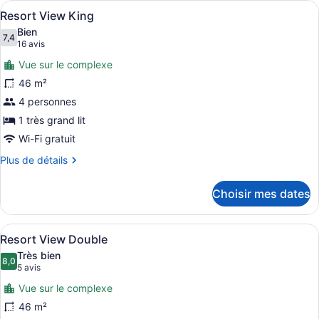
Afficher
Une chambre d’hôtel moderne avec un
Suite
6
Ocean
Resort View King
toutes
Front
Bien
Butler
les
7,4
7,4 sur 10
(16 avis)
16 avis
Suite
photos
Vue sur le complexe
pour
46 m²
ce
4 personnes
type
de
1 très grand lit
chambre :
Wi-Fi gratuit
Resort
Plus
Plus de détails
View
de
détails
King
Choisir mes dates
pour
Resort
View
Afficher
Une chambre d’hôtel avec deux lits
6
King
Resort View Double
toutes
Très bien
les
8,0
8,0 sur 10
(5 avis)
5 avis
photos
Vue sur le complexe
pour
46 m²
ce