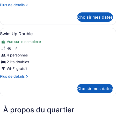
Swim
Plus
Plus de détails
Up
de
détails
King
Choisir mes dates
pour
Swim
Up
Afficher
Une chambre d’hôtel avec deux lits,
6
King
Swim Up Double
toutes
Vue sur le complexe
les
photos
46 m²
pour
4 personnes
ce
2 lits doubles
type
Wi-Fi gratuit
de
Plus
Plus de détails
chambre :
de
Swim
détails
Choisir mes dates
Up
pour
Swim
Double
Up
Double
À propos du quartier