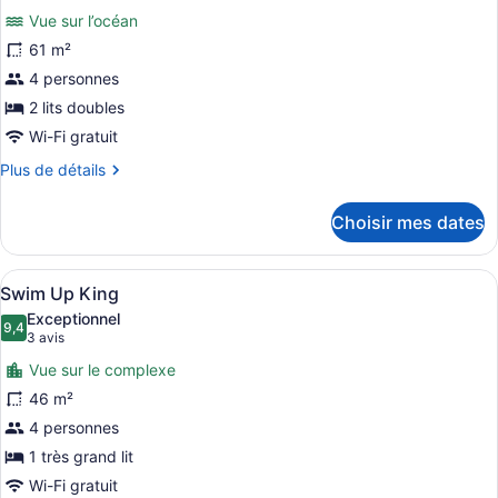
photos
Vue sur l’océan
pour
61 m²
ce
4 personnes
type
de
2 lits doubles
chambre :
Wi-Fi gratuit
Ocean
Plus
Plus de détails
Front
de
détails
Junior
Choisir mes dates
pour
Suite
Ocean
Double
Front
Afficher
Un couple se détend près d’une pisc
6
Junior
Swim Up King
toutes
Suite
Exceptionnel
Double
les
9,4
9,4 sur 10
(3 avis)
3 avis
photos
Vue sur le complexe
pour
46 m²
ce
4 personnes
type
de
1 très grand lit
chambre :
Wi-Fi gratuit