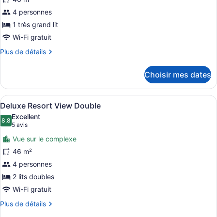
ce
4 personnes
type
de
1 très grand lit
chambre :
Wi-Fi gratuit
Deluxe
Plus
Plus de détails
Resort
de
détails
View
Choisir mes dates
pour
King
Deluxe
Resort
Afficher
Une chambre d’hôtel moderne avec un
6
View
Deluxe Resort View Double
toutes
King
Excellent
les
8,8
8,8 sur 10
(5 avis)
5 avis
photos
Vue sur le complexe
pour
46 m²
ce
4 personnes
type
de
2 lits doubles
chambre :
Wi-Fi gratuit
Deluxe
Plus
Plus de détails
Resort
de