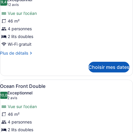
les
9,4
9,4 sur 10
(12 avis)
12 avis
photos
Vue sur l’océan
pour
46 m²
ce
4 personnes
type
de
2 lits doubles
chambre :
Wi-Fi gratuit
Ocean
Plus
Plus de détails
View
de
détails
Double
Choisir mes dates
pour
Ocean
View
Afficher
Une chambre d’hôtel avec deux lits,
5
Double
Ocean Front Double
toutes
Exceptionnel
les
10,0
10,0 sur 10
(2 avis)
2 avis
photos
Vue sur l’océan
pour
46 m²
ce
4 personnes
type
de
2 lits doubles