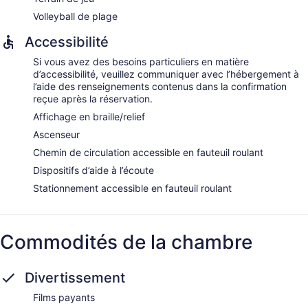
séchoir à cheveux. Le service de préparation de lit est offert
Volleyball de plage
en soirée et le service d'entretien ménager est assuré tous
les jours.
Accessibilité
Zen Spa comprend 11 salles de soins, y compris des salles
Si vous avez des besoins particuliers en matière
pour couples. Les massages peuvent être faits sur la plage
d’accessibilité, veuillez communiquer avec l’hébergement à
ou dans le spa. Les autres services proposés incluent des
l’aide des renseignements contenus dans la confirmation
massages en profondeur, des massages aux pierres
reçue après la réservation.
chaudes et des massages pour sportifs. Le spa est doté des
commodités suivantes : sauna, spa et bain de vapeur. Une
Affichage en braille/relief
variété de soins thérapeutiques sont proposés, notamment :
Ascenseur
aromathérapie et réflexologie. Le spa est ouvert tous les
Chemin de circulation accessible en fauteuil roulant
jours.
Dispositifs d’aide à l’écoute
Stationnement accessible en fauteuil roulant
Commodités de la chambre
Divertissement
Films payants