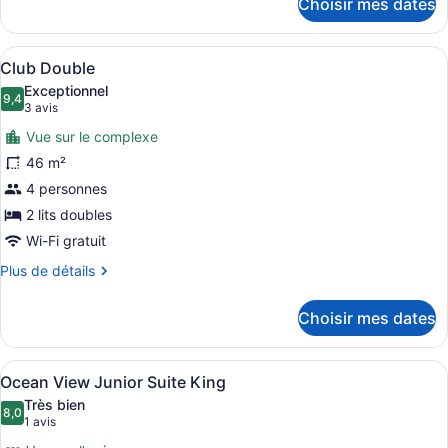
Choisir mes dates
pour
Club
King
Afficher
Une chambre d’hôtel avec deux lits,
7
Club Double
toutes
Exceptionnel
les
9,4
9,4 sur 10
(3 avis)
3 avis
photos
Vue sur le complexe
pour
46 m²
ce
4 personnes
type
de
2 lits doubles
chambre :
Wi-Fi gratuit
Club
Plus
Plus de détails
Double
de
détails
Choisir mes dates
pour
Club
Double
Afficher
Une chambre d’hôtel dotée d’un gran
6
Ocean View Junior Suite King
toutes
Très bien
les
8,0
8,0 sur 10
(1 avis)
1 avis
photos