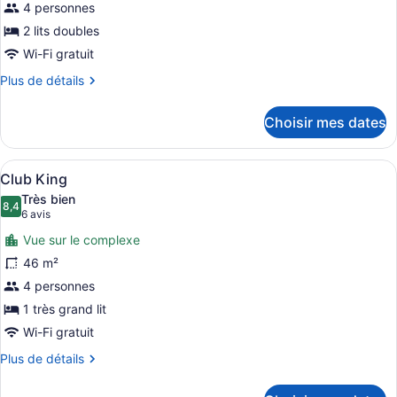
4 personnes
type
de
2 lits doubles
chambre :
Wi-Fi gratuit
Resort
Plus
Plus de détails
View
de
détails
Double
Choisir mes dates
pour
Resort
View
Afficher
Une chambre d’hôtel avec un lit, un
8
Double
Club King
toutes
Très bien
les
8,4
8,4 sur 10
(6 avis)
6 avis
photos
Vue sur le complexe
pour
46 m²
ce
4 personnes
type
de
1 très grand lit
chambre :
Wi-Fi gratuit
Club
Plus
Plus de détails
King
de
détails