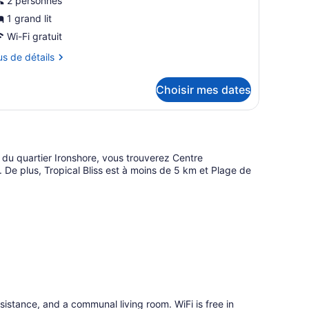
e
2 personnes
ype
1 grand lit
e
Wi-Fi gratuit
hambre :
us
us de détails
hambre
conomique,
tails
Choisir mes dates
ur
hambre
rand
onomique,
,
ccès
and
du quartier Ironshore, vous trouverez Centre
cès
De plus, Tropical Bliss est à moins de 5 km et Plage de
iscine
scine
ssistance, and a communal living room. WiFi is free in