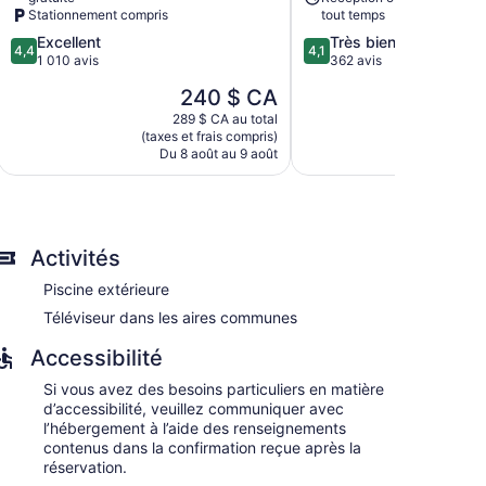
Stationnement compris
tout temps
4.4
4.1
Excellent
Très bien
4,4
4,1
sur
sur
1 010 avis
362 avis
5,
5,
Le
240 $ CA
Excellent,
Très
prix
1 010 avis
bien,
289 $ CA au total
175
est
(taxes et frais compris)
(taxes et
362 avis
de
Du 8 août au 9 août
Du 1 s
240 $ CA
Activités
Piscine extérieure
Téléviseur dans les aires communes
Accessibilité
Si vous avez des besoins particuliers en matière
d’accessibilité, veuillez communiquer avec
l’hébergement à l’aide des renseignements
contenus dans la confirmation reçue après la
réservation.