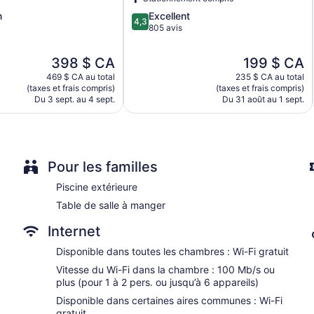
célèbre)
4.3
n
Excellent
4,3
sur
805 avis
5,
Excellent,
Le
Le
398 $ CA
199 $ CA
805 avis
prix
prix
469 $ CA au total
235 $ CA au total
est
est
(taxes et frais compris)
(taxes et frais compris)
de
de
Du 3 sept. au 4 sept.
Du 31 août au 1 sept.
398 $ CA
199 $ CA
Pour les familles
Piscine extérieure
Table de salle à manger
Internet
Disponible dans toutes les chambres : Wi-Fi gratuit
Vitesse du Wi-Fi dans la chambre : 100 Mb/s ou
plus (pour 1 à 2 pers. ou jusqu’à 6 appareils)
Disponible dans certaines aires communes : Wi-Fi
gratuit