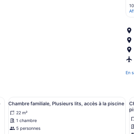
10
Af
En s
ublement unique, literie fournie
Afficher
Accès au Wi-Fi (inclus), ameublemen
A
10
e
Chambre familiale, Plusieurs lits, accès à la piscine
Ch
toutes
t
pi
22 m²
les
l
photos
p
1 chambre
pour
p
5 personnes