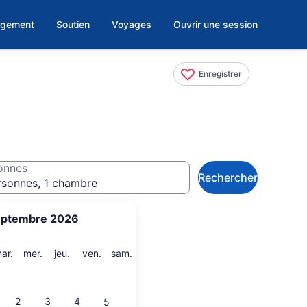
rgement
Soutien
Voyages
Ouvrir une session
Enregistrer
onnes
Rechercher
rsonnes, 1 chambre
eptembre 2026
i
mardi
mercredi
jeudi
vendredi
samedi
ar.
mer.
jeu.
ven.
sam.
2
3
4
5