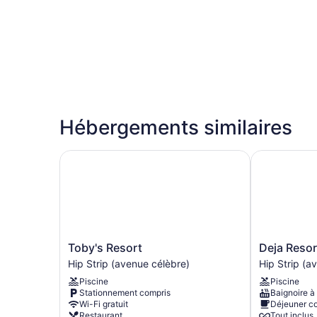
Hébergements similaires
Toby's Resort
Deja Resort 
Toby's
Deja
Toby's Resort
Deja Resort
Resort
Resort
Hip Strip (avenue célèbre)
Hip Strip (a
Hip
All
Piscine
Piscine
Strip
Inclusive
Stationnement compris
Baignoire à
(avenue
Hip
Wi-Fi gratuit
Déjeuner c
célèbre)
Strip
Restaurant
Tout inclus