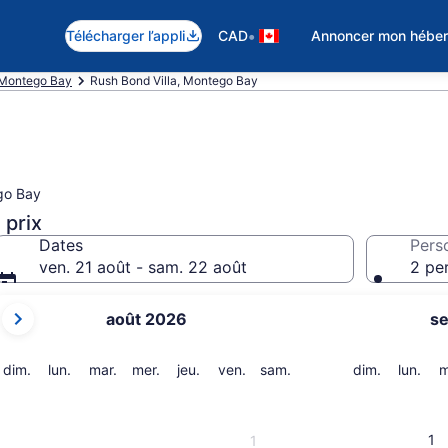
•
Télécharger l’appli
CAD
Annoncer mon hébe
 Montego Bay
Rush Bond Villa, Montego Bay
go Bay
 prix
Dates
Pers
ven. 21 août - sam. 22 août
2 pe
Les
août 2026
s
mois
affichés
sont
dimanche
lundi
mardi
mercredi
jeudi
vendredi
samedi
dimanche
lund
dim.
lun.
mar.
mer.
jeu.
ven.
sam.
dim.
lun.
m
August 2026
et
September 2026.
1
1