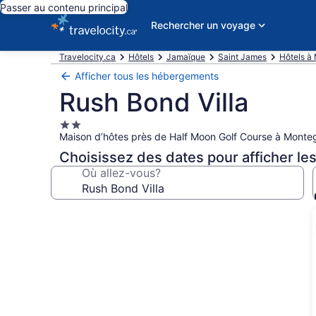
Passer au contenu principal
Rechercher un voyage
Travelocity.ca
Hôtels
Jamaïque
Saint James
Hôtels à
Afficher tous les hébergements
Rush Bond Villa
Hébergement
Maison d’hôtes près de Half Moon Golf Course à Monte
2.0 étoiles
Choisissez des dates pour afficher les
Où allez-vous?
Galerie
de
photos
de
l’hébergement