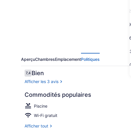
Rush
Bond
2
Villa
9
1
2
Aperçu
Chambres
Emplacement
Politiques
3
Avis
Bien
7,4
7,4 sur 10 –
Afficher les 3 avis
Commodités populaires
Piscine exté
Piscine
Wi-Fi gratuit
Afficher tout