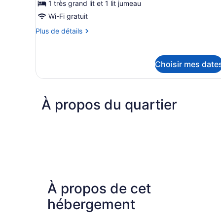
ce
1 très grand lit et 1 lit jumeau
type
Wi-Fi gratuit
de
Plus
Plus de détails
chambre :
de
Chambre
détails
Deluxe,
pour
Choisir mes date
Chambre
Plusieurs
Deluxe,
lits,
Plusieurs
accès
lits,
À propos du quartier
à
accès
à
la
la
piscine
piscine
À propos de cet
hébergement