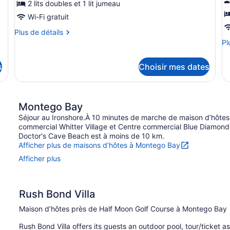
ce
c
2 lits doubles et 1 lit jumeau
type
t
Wi-Fi gratuit
de
d
Plus
Plus de détails
chambre :
c
de
Pl
Pl
Chambre
C
détails
de
familiale,
é
pour
dé
s
Choisir mes dates
Chambre
po
Plusieurs
1
familiale,
C
lits,
g
Plusieurs
éc
accès
lit
lits,
1
Montego Bay
à
accès
a
gr
à
lit,
la
Séjour au Ironshore.À 10 minutes de marche de maison d’hôtes 
à
la
ac
commercial Whitter Village et Centre commercial Blue Diamond. 
piscine
la
piscine
à
Doctor's Cave Beach est à moins de 10 km.
p
la
Afficher plus de maisons d’hôtes à Montego Bay
pi
Afficher plus
Rush Bond Villa
Maison d’hôtes près de Half Moon Golf Course à Montego Bay
Rush Bond Villa offers its guests an outdoor pool, tour/ticket a