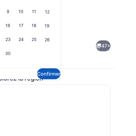
9
10
11
12
16
17
18
19
Point d’intérêt
23
24
25
26
47+
30
Confirmer
plorez la région
rêt
Point d’intérêt