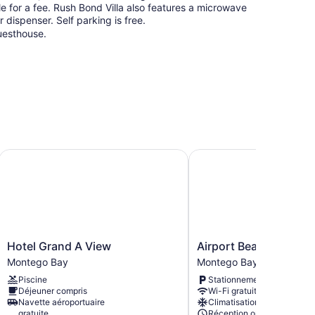
ble for a fee. Rush Bond Villa also features a microwave
dispenser. Self parking is free.
uesthouse.
Hotel Grand A View
Airport Beach Hotel
Hotel
Airport
Hotel Grand A View
Airport Beach Hotel
r de plafond. Ces chambres sont agrémentées d’un
Grand
Beach
er. Un téléviseur connecté de 40 po avec chaînes
Montego Bay
Montego Bay
A
Hotel
Piscine
Stationnement compris
View
Montego
e maison d’hôtes à Montego Bay offre gratuitement un
Déjeuner compris
Wi-Fi gratuit
Montego
Bay
à 2 pers. ou jusqu’à 6 appareils). Commodités fournies
Navette aéroportuaire
Climatisation
Bay
angement de la literie (sur demande).
gratuite
Réception ouverte en