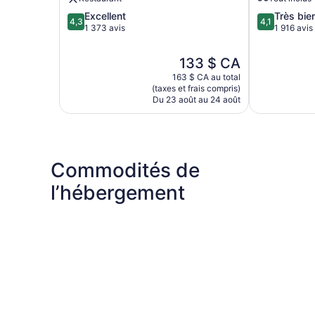
(avenue
4.3
4.1
Excellent
Très bie
célèbre)
4,3
4,1
sur
sur
1 373 avis
1 916 avis
5,
5,
Excellent,
Très
Le
133 $ CA
1 373 avis
bien,
prix
163 $ CA au total
1 916 avis
est
(taxes et frais compris)
de
Du 23 août au 24 août
133 $ CA
Commodités de
l’hébergement