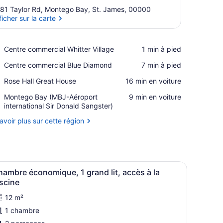
81 Taylor Rd, Montego Bay, St. James, 00000
ficher sur la carte
Afficher sur la carte
Place,
Centre commercial Whitter Village
‪1 min à pied‬
Centre
Place,
Centre commercial Blue Diamond
‪7 min à pied‬
commercial
Centre
Whitter
Place,
Rose Hall Great House
‪16 min en voiture‬
commercial
Village
Rose
Blue
Airport,
Montego Bay (MBJ-Aéroport
‪9 min en voiture‬
Hall
Diamond
Montego
international Sir Donald Sangster)
Great
Bay
House
avoir plus sur cette région
(MBJ-
Aéroport
international
Sir
Donald
t unique, literie fournie
fficher
Accès au Wi-Fi (inclus), ameublement uniqu
Sangster)
8
ambre économique, 1 grand lit, accès à la
outes
scine
es
12 m²
hotos
1 chambre
our