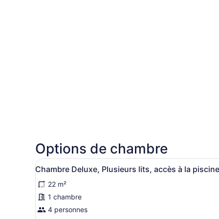
Options de chambre
Afficher
Accès au Wi-Fi (inclus), ame
13
Chambre Deluxe, Plusieurs lits, accès à la piscin
toutes
22 m²
les
photos
1 chambre
pour
4 personnes