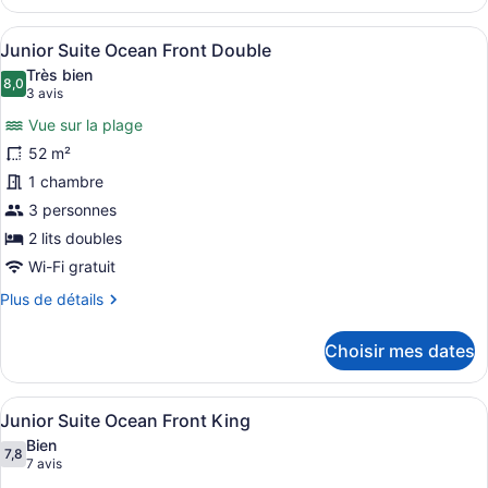
Junior
Suite
Afficher
Vue sur le complexe
5
Garden
Junior Suite Ocean Front Double
toutes
View
Très bien
King
les
8,0
8,0 sur 10
(3 avis)
3 avis
photos
Vue sur la plage
pour
52 m²
ce
1 chambre
type
de
3 personnes
chambre :
2 lits doubles
Junior
Wi-Fi gratuit
Suite
Plus
Plus de détails
Ocean
de
Front
détails
Choisir mes dates
pour
Double
Junior
Suite
Afficher
Vue sur le complexe
5
Ocean
Junior Suite Ocean Front King
toutes
Front
Bien
Double
les
7,8
7,8 sur 10
(7 avis)
7 avis
photos