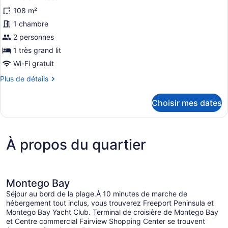
Double
View
photos
108 m²
Swim-
pour
1 chambre
Out
ce
Double
2 personnes
type
1 très grand lit
de
Wi-Fi gratuit
chambre :
Plus
Plus de détails
Preferred
de
Club
détails
Choisir mes dates
Master
pour
Suite
Preferred
Club
Ocean
Master
Front
À propos du quartier
Suite
Swim-
Ocean
Front
Out
Swim-
Out
Montego Bay
Séjour au bord de la plage.À 10 minutes de marche de
hébergement tout inclus, vous trouverez Freeport Peninsula et
Montego Bay Yacht Club. Terminal de croisière de Montego Bay
et Centre commercial Fairview Shopping Center se trouvent