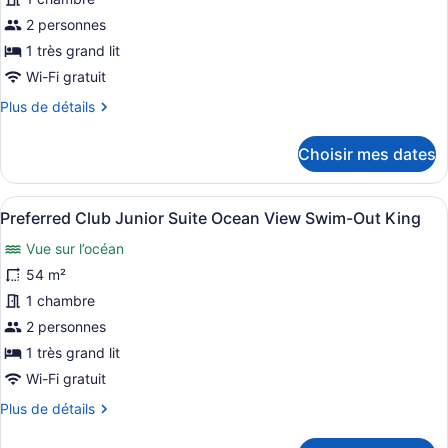
type
de
2 personnes
chambre :
1 très grand lit
Preferred
Wi-Fi gratuit
Club
Plus
Plus de détails
Junior
de
Suite
détails
Choisir mes dates
pour
Ocean
Preferred
View
Club
Afficher
Vue sur le complexe
King
8
Junior
Preferred Club Junior Suite Ocean View Swim-Out King
toutes
Suite
Vue sur l’océan
Ocean
les
View
photos
54 m²
King
pour
1 chambre
ce
2 personnes
type
1 très grand lit
de
Wi-Fi gratuit
chambre :
Plus
Plus de détails
Preferred
de
Club
détails