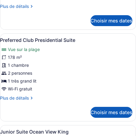
chambre :
Plus
Plus de détails
Preferred
de
Club
détails
Choisir mes dates
Master
pour
Suite
Preferred
Club
Ocean
Afficher
Vue sur le complexe
11
Master
Preferred Club Presidential Suite
Front
toutes
Suite
Vue sur la plage
Ocean
les
Front
photos
178 m²
pour
1 chambre
ce
2 personnes
type
1 très grand lit
de
Wi-Fi gratuit
chambre :
Plus
Plus de détails
Preferred
de
Club
détails
Choisir mes dates
Presidential
pour
Suite
Preferred
Club
Afficher
1 chambre, articles de minibar grat
5
Presidential
Junior Suite Ocean View King
toutes
Suite