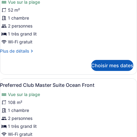
Vue sur la plage
pour
52 m²
ce
1 chambre
type
de
2 personnes
chambre :
1 très grand lit
Junior
Wi-Fi gratuit
Suite
Plus
Plus de détails
Ocean
de
Front
détails
Choisir mes dates
pour
King
Junior
Suite
Afficher
Preferred Club Master Suite Ocean 
10
Ocean
Preferred Club Master Suite Ocean Front
toutes
Front
Vue sur la plage
King
les
photos
108 m²
pour
1 chambre
ce
2 personnes
type
1 très grand lit
de
Wi-Fi gratuit