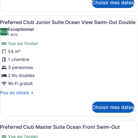
Choisir mes dates
Junior
pour
Suite
Preferred
Club
Ocean
Afficher
Vue sur le complexe
7
Junior
Preferred Club Junior Suite Ocean View Swim-Out Double
View
toutes
Suite
Exceptionnel
Swim-
Ocean
les
10,0
10,0 sur 10
(1 avis)
1 avis
View
Out
photos
Swim-
Vue sur l’océan
King
pour
Out
54 m²
ce
King
1 chambre
type
de
3 personnes
chambre :
2 lits doubles
Preferred
Wi-Fi gratuit
Club
Plus
Plus de détails
Junior
de
Suite
détails
Choisir mes dates
pour
Ocean
Preferred
View
Club
Afficher
Vue sur le complexe
Swim-
11
Junior
Preferred Club Master Suite Ocean Front Swim-Out
toutes
Out
Suite
Vue sur l’océan
Ocean
les