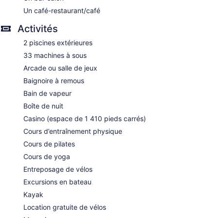
Tour and ticket information
Un café-restaurant/café
Concierge
Activités
Wedding services available
2 piscines extérieures
Game room or arcade
33 machines à sous
Pool or billiards table
Arcade ou salle de jeux
Convenience store
Baignoire à remous
Terrace
Bain de vapeur
Garden
Boîte de nuit
BBQ grill(s)
Casino (espace de 1 410 pieds carrés)
Gift shop
Cours d’entraînement physique
Beauty salon
Cours de pilates
ATM
Cours de yoga
Onsite shopping
Entreposage de vélos
Bellhop
Excursions en bateau
Elevator
Kayak
Smoking in designated areas
Location gratuite de vélos
Bar or lounge