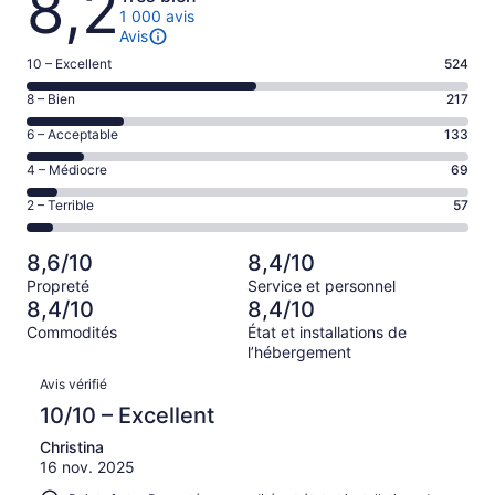
8,2
1 000 avis
Avis
Note
10 – Excellent
524
de 10
Note
8 – Bien
217
–
de 8
Excellent,
Note
6 – Acceptable
133
–
d’après
de 6
Bien,
Note
4 – Médiocre
69
524 avis
–
d’après
de 4
sur 1000.
Acceptable,
Note
2 – Terrible
57
217 avis
–
d’après
de 2
sur 1000.
Médiocre,
133 avis
–
d’après
8,6/10
8,4/10
sur 1000.
Terrible,
69 avis
Propreté
Service et personnel
d’après
sur 1000.
8,4/10
8,4/10
57 avis
Commodités
État et installations de
sur 1000.
l’hébergement
Avis
Avis vérifié
10/10 – Excellent
Christina
16 nov. 2025