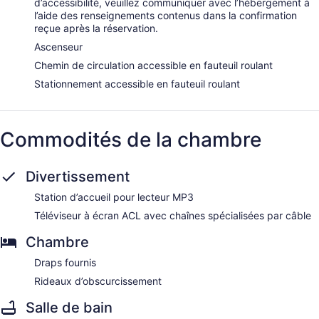
d’accessibilité, veuillez communiquer avec l’hébergement à
incluent des massages en profondeur, des massages aux
l’aide des renseignements contenus dans la confirmation
pierres chaudes et des massages pour sportifs. Le spa est
reçue après la réservation.
doté de la commodité suivante : sauna. Une variété de soins
Ascenseur
thérapeutiques sont proposés, notamment : aromathérapie
et réflexologie.
Chemin de circulation accessible en fauteuil roulant
Stationnement accessible en fauteuil roulant
Commodités de la chambre
Divertissement
Station d’accueil pour lecteur MP3
Téléviseur à écran ACL avec chaînes spécialisées par câble
Chambre
Draps fournis
Rideaux d’obscurcissement
Salle de bain