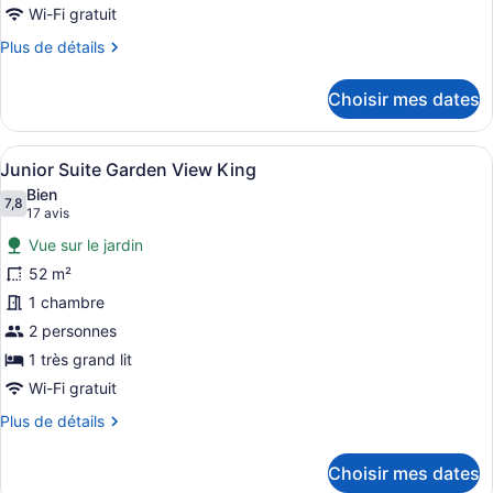
Junior
Wi-Fi gratuit
Suite
Plus
Plus de détails
Garden
de
View
détails
Choisir mes dates
pour
Double
Junior
Suite
Afficher
Vue sur le complexe
5
Garden
Junior Suite Garden View King
toutes
View
Bien
Double
les
7,8
7,8 sur 10
(17 avis)
17 avis
photos
Vue sur le jardin
pour
52 m²
ce
1 chambre
type
de
2 personnes
chambre :
1 très grand lit
Junior
Wi-Fi gratuit
Suite
Plus
Plus de détails
Garden
de
View
détails
Choisir mes dates
pour
King