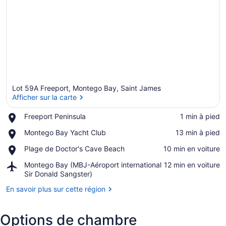
Inclusive
Lot 59A Freeport, Montego Bay, Saint James
Afficher sur la carte
Place,
Freeport Peninsula
‪1 min à pied‬
Freeport
Afficher sur la carte
Place,
Montego Bay Yacht Club
‪13 min à pied‬
Peninsula
Montego
Place,
Plage de Doctor's Cave Beach
‪10 min en voiture‬
Bay
Plage
Yacht
Airport,
Montego Bay (MBJ-Aéroport international
‪12 min en voiture‬
de
Club
Montego
Sir Donald Sangster)
Doctor's
Bay
Cave
En savoir plus sur cette région
(MBJ-
Beach
Aéroport
international
Options de chambre
Sir