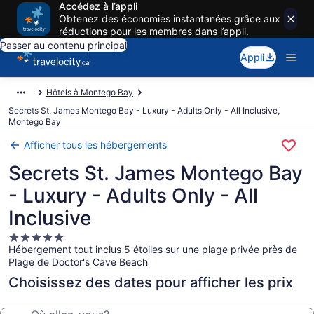
Accédez à l’appli
Obtenez des économies instantanées grâce aux
réductions pour les membres dans l’appli.
Passer au contenu principal
Appli
Hôtels à Montego Bay
Secrets St. James Montego Bay - Luxury - Adults Only - All Inclusive,
Montego Bay
Afficher tous les hébergements
Secrets St. James Montego Bay
- Luxury - Adults Only - All
Inclusive
Hébergement
Hébergement tout inclus 5 étoiles sur une plage privée près de
5.0 étoiles
Plage de Doctor's Cave Beach
Choisissez des dates pour afficher les prix