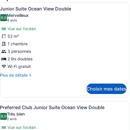
Donald
Afficher
1 chambre, articles de minibar grat
Sangster)
5
Junior Suite Ocean View Double
toutes
Merveilleux
les
9,0
9,0 sur 10
(4 avis)
4 avis
photos
Vue sur l’océan
pour
52 m²
ce
1 chambre
type
de
3 personnes
chambre :
2 lits doubles
Junior
Wi-Fi gratuit
Suite
Plus
Plus de détails
Ocean
de
View
détails
Choisir mes dates
pour
Double
Junior
Suite
Afficher
Vue sur le complexe
5
Ocean
Preferred Club Junior Suite Ocean View Double
toutes
View
Très bien
Double
les
8,0
8,0 sur 10
(2 avis)
2 avis
photos
Vue sur l’océan