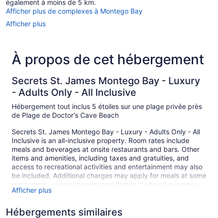
également à moins de 5 km.
Afficher plus de complexes à Montego Bay
Afficher plus
À propos de cet hébergement
Secrets St. James Montego Bay - Luxury
- Adults Only - All Inclusive
Hébergement tout inclus 5 étoiles sur une plage privée près
de Plage de Doctor's Cave Beach
Secrets St. James Montego Bay - Luxury - Adults Only - All
Inclusive is an all-inclusive property. Room rates include
meals and beverages at onsite restaurants and bars. Other
items and amenities, including taxes and gratuities, and
access to recreational activities and entertainment may also
be included. Additional charges may apply for meals at some
restaurants, special dinners and dishes, certain beverages,
Afficher plus
and other amenities.
Simply walk outside to feel the sun on your face at the white
Hébergements similaires
sand beach. At Secrets St. James Montego Bay - Luxury -