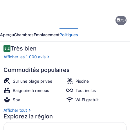
photos
de
75+
l’hébergement
écédent
Suivant
Secrets
Aperçu
Chambres
Emplacement
Politiques
St.
James
Avis
Très bien
8,2
8,2 sur 10 –
Montego
Afficher les 1 000 avis
Bay
Commodités populaires
-
Vue aérienne
Luxury
Sur une plage privée
Piscine
-
Baignoire à remous
Tout inclus
Adults
Spa
Wi-Fi gratuit
Only
Afficher tout
-
Explorez la région
All