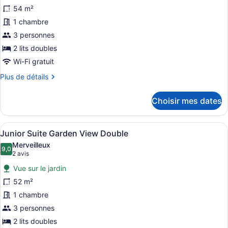
pour
54 m²
ce
1 chambre
type
de
3 personnes
chambre :
2 lits doubles
Preferred
Wi-Fi gratuit
Club
Plus
Plus de détails
Junior
de
Suite
détails
Choisir mes dates
pour
Ocean
Preferred
View
Club
Afficher
Vue sur le complexe
Double
5
Junior
Junior Suite Garden View Double
toutes
Suite
Merveilleux
Ocean
les
9,0
9,0 sur 10
(2 avis)
2 avis
View
photos
Double
Vue sur le jardin
pour
52 m²
ce
1 chambre
type
de
3 personnes
chambre :
2 lits doubles