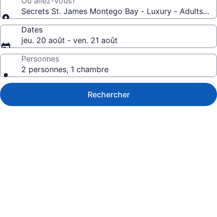
Où allez-vous?
Secrets St. James Montego Bay - Luxury - Adults Only
Dates
jeu. 20 août - ven. 21 août
Personnes
2 personnes, 1 chambre
Rechercher
Galerie
de