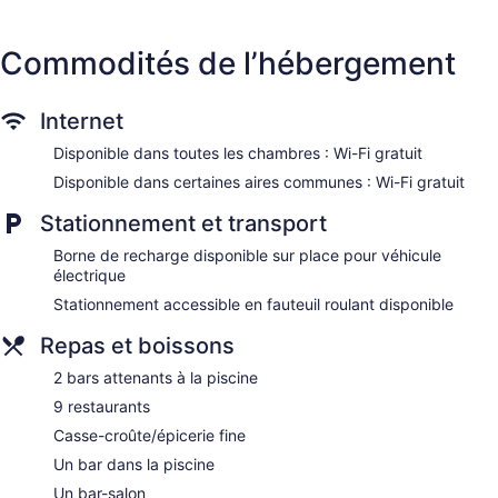
Casino
Commodités de l’hébergement
Nightclub
Deli
Beach lounge chairs
Internet
Towels for the beach
Disponible dans toutes les chambres : Wi-Fi gratuit
Poolside lounge chairs
Disponible dans certaines aires communes : Wi-Fi gratuit
Charging station for electric cars
Stationnement et transport
Business facilities
Borne de recharge disponible sur place pour véhicule
Conference space
électrique
Dry cleaning
Stationnement accessible en fauteuil roulant disponible
Self-service laundry
Repas et boissons
Front desk (24 hours)
Express check-in
2 bars attenants à la piscine
Express check-out
9 restaurants
Staff is multilingual
Casse-croûte/épicerie fine
Storage area for luggage
Un bar dans la piscine
Front-desk safe
Un bar-salon