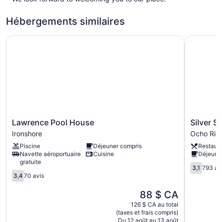
Hébergements similaires
Lawrence Pool House
Silver Sea
Lawrence
Silver
Lawrence Pool House
Silver S
Pool
Seas
Ironshore
Ocho Rio
House
Hotel
Piscine
Déjeuner compris
Restaur
Ironshore
Ocho
Navette aéroportuaire
Cuisine
Déjeuner
Rios
gratuite
3.1
3,1
793 av
3.4
sur
3,4
70 avis
sur
5,
5,
Le
793 avis
88 $ CA
70 avis
prix
126 $ CA au total
est
(taxes et frais compris)
de
Du 12 août au 13 août