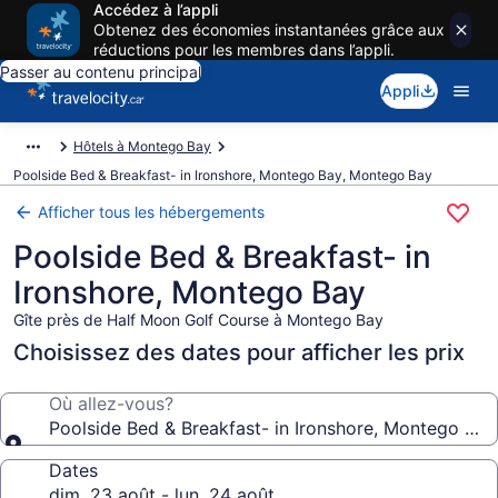
Accédez à l’appli
Obtenez des économies instantanées grâce aux
réductions pour les membres dans l’appli.
Passer au contenu principal
Appli
Hôtels à Montego Bay
Poolside Bed & Breakfast- in Ironshore, Montego Bay, Montego Bay
Afficher tous les hébergements
Poolside Bed & Breakfast- in
Ironshore, Montego Bay
Gîte près de Half Moon Golf Course à Montego Bay
Choisissez des dates pour afficher les prix
Où allez-vous?
Poolside Bed & Breakfast- in Ironshore, Montego Bay
Dates
dim. 23 août - lun. 24 août