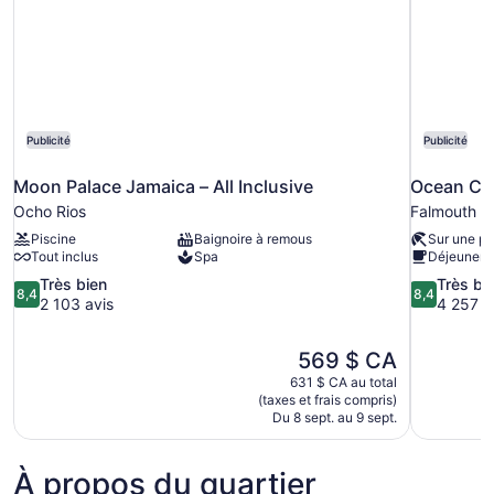
Publicité
Publicité
Moon Palace Jamaica – All Inclusive
Ocean Cora
Ocho Rios
Falmouth
Piscine
Baignoire à remous
Sur une pl
Tout inclus
Spa
Déjeuner 
8.4
8.4
Très bien
Très bi
8,4
8,4
sur
sur
2 103 avis
4 257 a
10,
10,
Très
Très
Le
569 $ CA
bien,
bien,
prix
2 103 avis
4 257 avis
631 $ CA au total
est
(taxes et frais compris)
de
Du 8 sept. au 9 sept.
569 $ CA
À propos du quartier