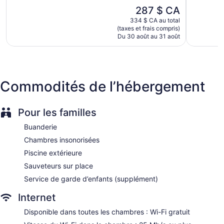
5,
5,
Le
287 $ CA
Excellent,
Exception
prix
1 105 avis
1 389 avi
334 $ CA au total
est
(taxes et frais compris)
de
Du 30 août au 31 août
287 $ CA
Commodités de l’hébergement
Pour les familles
Buanderie
Chambres insonorisées
Piscine extérieure
Sauveteurs sur place
Service de garde d’enfants (supplément)
Internet
Disponible dans toutes les chambres : Wi-Fi gratuit