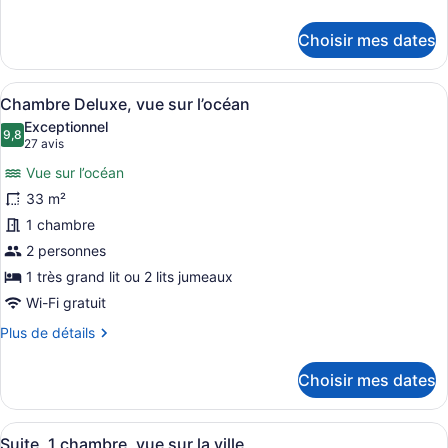
vue
de
sur
détails
Choisir mes dates
pour
la
Chambre
ville
Deluxe,
Afficher
Une chambre d’hôtel bien aménagée
6
vue
Chambre Deluxe, vue sur l’océan
toutes
sur
Exceptionnel
la
les
9,8
9,8 sur 10
(27 avis)
27 avis
ville
photos
Vue sur l’océan
pour
33 m²
ce
1 chambre
type
de
2 personnes
chambre :
1 très grand lit ou 2 lits jumeaux
Chambre
Wi-Fi gratuit
Deluxe,
Plus
Plus de détails
vue
de
sur
détails
Choisir mes dates
pour
l’océan
Chambre
Deluxe,
Afficher
Une chambre d’hôtel avec un grand 
4
vue
Suite, 1 chambre, vue sur la ville