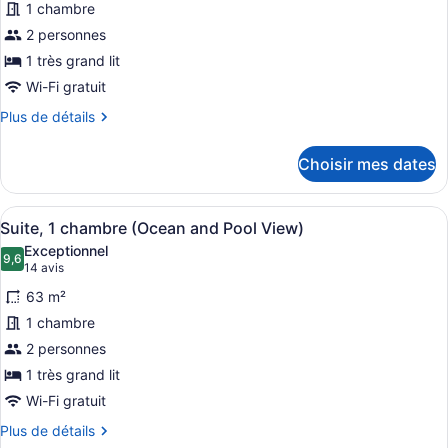
1 chambre
type
de
2 personnes
chambre :
1 très grand lit
Suite,
Wi-Fi gratuit
1
Plus
Plus de détails
chambre
de
(Avenue)
détails
Choisir mes dates
pour
Suite,
1
Afficher
Une chambre d’hôtel avec un lit, u
5
chambre
Suite, 1 chambre (Ocean and Pool View)
toutes
(Avenue)
Exceptionnel
les
9,6
9,6 sur 10
(14 avis)
14 avis
photos
63 m²
pour
1 chambre
ce
2 personnes
type
de
1 très grand lit
chambre :
Wi-Fi gratuit
Suite,
Plus
Plus de détails
1
de