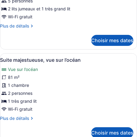
de
5 personnes
chambre :
2 lits jumeaux et 1 très grand lit
Suite
Wi-Fi gratuit
(Carioca)
Plus
Plus de détails
de
détails
Choisir mes dates
pour
Suite
(Carioca)
Afficher
Une chambre d’hôtel spacieuse, doté
8
Suite majestueuse, vue sur l’océan
toutes
Vue sur l’océan
les
photos
81 m²
pour
1 chambre
ce
2 personnes
type
1 très grand lit
de
Wi-Fi gratuit
chambre :
Plus
Plus de détails
Suite
de
majestueuse,
détails
Choisir mes dates
vue
pour