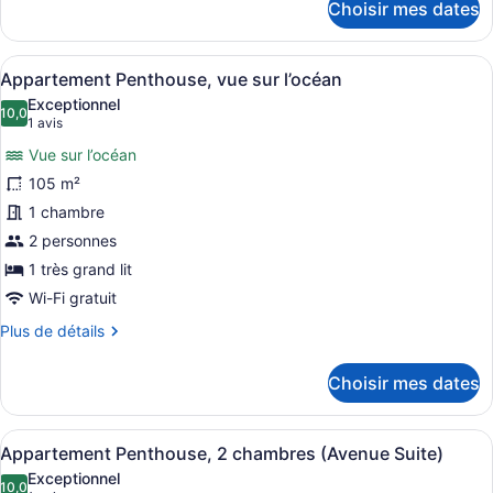
Choisir mes dates
vue
pour
partielle
Appartement
Penthouse,
sur
Afficher
Un salon bien éclairé, avec un cana
17
vue
Appartement Penthouse, vue sur l’océan
l'océan
toutes
partielle
Exceptionnel
sur
les
10,0
10,0 sur 10
(1 avis)
1 avis
l'océan
photos
Vue sur l’océan
pour
105 m²
ce
1 chambre
type
de
2 personnes
chambre :
1 très grand lit
Appartement
Wi-Fi gratuit
Penthouse,
Plus
Plus de détails
vue
de
sur
détails
Choisir mes dates
pour
l’océan
Appartement
Penthouse,
Afficher
Une chambre d’hôtel avec un lit, u
6
vue
Appartement Penthouse, 2 chambres (Avenue Suite)
toutes
sur
Exceptionnel
l’océan
les
10,0