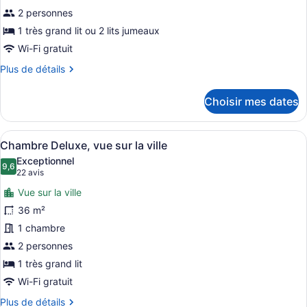
de
2 personnes
chambre :
1 très grand lit ou 2 lits jumeaux
Chambre
Wi-Fi gratuit
supérieure,
Plus
Plus de détails
vue
de
partielle
détails
Choisir mes dates
pour
sur
Chambre
l'océan
supérieure,
Afficher
Une chambre à coucher bien rangée,
6
vue
Chambre Deluxe, vue sur la ville
toutes
partielle
Exceptionnel
sur
les
9,6
9,6 sur 10
(22 avis)
22 avis
l'océan
photos
Vue sur la ville
pour
36 m²
ce
1 chambre
type
de
2 personnes
chambre :
1 très grand lit
Chambre
Wi-Fi gratuit
Deluxe,
Plus
Plus de détails