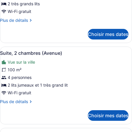
ce
2 très grands lits
type
Wi-Fi gratuit
de
Plus
Plus de détails
chambre :
de
Suite,
détails
Choisir mes dates
2
pour
Suite,
chambres
2
(Copacabana)
Afficher
Une chambre d’hôtel comprenant un
6
chambres
Suite, 2 chambres (Avenue)
toutes
(Copacabana)
Vue sur la ville
les
photos
100 m²
pour
4 personnes
ce
2 lits jumeaux et 1 très grand lit
type
Wi-Fi gratuit
de
Plus
Plus de détails
chambre :
de
Suite,
détails
Choisir mes dates
2
pour
Suite,
chambres
2
(Avenue)
Afficher
Une chambre d’hôtel avec un lit, u