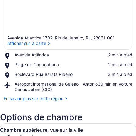
Avenida Atlantica 1702, Rio de Janeiro, RJ, 22021-001
Afficher sur la carte
Place,
Avenida Atlântica
‪2 min à pied‬
Avenida
Afficher sur la carte
Place,
Plage de Copacabana
‪2 min à pied‬
Atlântica
Plage
Place,
Boulevard Rua Barata Ribeiro
‪3 min à pied‬
de
Boulevard
Copacabana
Airport,
Aéroport international de Galeao - Antonio
‪30 min en voiture‬
Rua
Aéroport
Carlos Jobim (GIG)
Barata
international
Ribeiro
En savoir plus sur cette région
de
Galeao
-
Options de chambre
Antonio
Carlos
Afficher
Une chambre d’hôtel avec un grand 
Jobim
6
Chambre supérieure, vue sur la ville
toutes
(GIG)