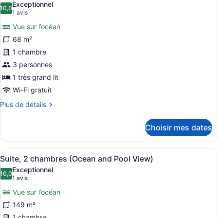
Exceptionnel
sur
les
10,0
10,0 sur 10
(1 avis)
1 avis
l’océan
photos
Vue sur l’océan
pour
68 m²
ce
1 chambre
type
de
3 personnes
chambre :
1 très grand lit
Suite
Wi-Fi gratuit
Deluxe,
Plus
Plus de détails
1
de
chambre,
détails
Choisir mes dates
pour
au
Suite
bord
Deluxe,
Afficher
Une chambre d’hôtel comprenant un
de
5
1
Suite, 2 chambres (Ocean and Pool View)
toutes
l’océan
chambre,
Exceptionnel
au
les
10,0
10,0 sur 10
(1 avis)
1 avis
bord
photos
de
Vue sur l’océan
pour
l’océan
149 m²
ce
1 chambre