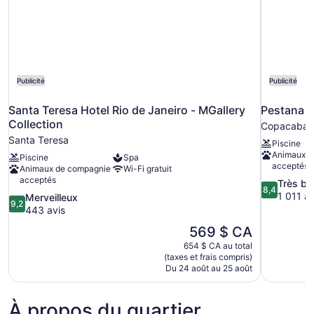
Publicité
Publicité
Santa Teresa Hotel Rio de Janeiro - MGallery
Pestana R
Collection
Copacaban
Santa Teresa
Piscine
Animaux d
Piscine
Spa
acceptés
Animaux de compagnie
Wi-Fi gratuit
acceptés
8.4
Très bi
8,4
sur
1 011 av
9.2
Merveilleux
9,2
10,
sur
443 avis
Très
10,
Le
569 $ CA
bien,
Merveilleux,
prix
1 011 avis
654 $ CA au total
443 avis
est
(taxes et frais compris)
de
Du 24 août au 25 août
569 $ CA
À propos du quartier