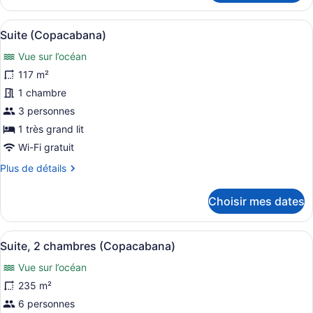
sur
Suite
majestueuse,
l’océan
Afficher
Une chambre d’hôtel avec un grand l
8
vue
Suite (Copacabana)
toutes
sur
Vue sur l’océan
l’océan
les
photos
117 m²
pour
1 chambre
ce
3 personnes
type
1 très grand lit
de
Wi-Fi gratuit
chambre :
Plus
Plus de détails
Suite
de
(Copacabana)
détails
Choisir mes dates
pour
Suite
(Copacabana)
Afficher
Une chambre d’hôtel avec un grand l
8
Suite, 2 chambres (Copacabana)
toutes
Vue sur l’océan
les
photos
235 m²
pour
6 personnes