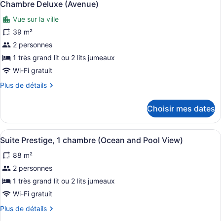
7
chambres
Chambre Deluxe (Avenue)
toutes
(Avenue)
Vue sur la ville
les
photos
39 m²
pour
2 personnes
ce
1 très grand lit ou 2 lits jumeaux
type
Wi-Fi gratuit
de
Plus
Plus de détails
chambre :
de
Chambre
détails
Choisir mes dates
Deluxe
pour
Chambre
(Avenue)
Deluxe
Afficher
Une chambre d’hôtel avec un lit, u
7
(Avenue)
Suite Prestige, 1 chambre (Ocean and Pool View)
toutes
88 m²
les
photos
2 personnes
pour
1 très grand lit ou 2 lits jumeaux
ce
Wi-Fi gratuit
type
Plus
Plus de détails
de
de