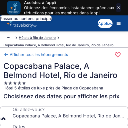
Accédez à l’appli
Obtenez des économies instantanées grâce aux
réductions pour les membres dans l’appli.
Passer au contenu principal
Appli
Hôtels à Rio de Janeiro
Copacabana Palace, A Belmond Hotel, Rio de Janeiro, Rio de Janeiro
Afficher tous les hébergements
Copacabana Palace, A
Belmond Hotel, Rio de Janeiro
Hébergement
Hôtel 5 étoiles de luxe près de Plage de Copacabana
5.0 étoiles
Choisissez des dates pour afficher les prix
Où allez-vous?
Copacabana Palace, A Belmond Hotel, Rio de Janeir
Dates