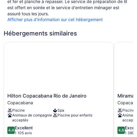
et fer et planche à repasser. Le service de préparation de lit
est offert en soirée et le service d'entretien ménager est
assuré tous les jours.
Afficher plus d’information sur cet hébergement
Hébergements similaires
Hilton Copacabana Rio de Janeiro
Miramar 
Hilton
Miramar
Hilton Copacabana Rio de Janeiro
Miramar
Copacabana
by
Copacabana
Copacab
Rio
Windsor
Piscine
Spa
Piscine
de
Copacab
Animaux de compagnie
Piscine pour enfants
Animaux
Janeiro
Copacab
acceptés
accepté
Copacabana
4.4
4.8
Excellent
Excep
4,4
4,8
sur
sur
1 105 avis
1 389 a