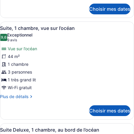
détails
chambre
Choisir mes dates
pour
(Ocean
Suite,
and
1
Afficher
Une chambre d’hôtel bien aménagée
Pool
7
chambre
Suite, 1 chambre, vue sur l’océan
toutes
(Ocean
View)
Exceptionnel
and
les
9,6
9,6 sur 10
(9 avis)
9 avis
Pool
photos
View)
Vue sur l’océan
pour
44 m²
ce
1 chambre
type
de
3 personnes
chambre :
1 très grand lit
Suite,
Wi-Fi gratuit
1
Plus
Plus de détails
chambre,
de
vue
détails
Choisir mes dates
pour
sur
Suite,
l’océan
1
Afficher
Une plage avec des palmiers, une r
11
chambre,
Suite Deluxe, 1 chambre, au bord de l’océan
toutes
vue