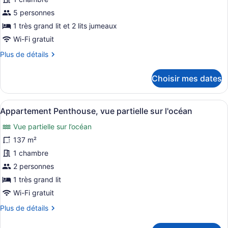
type
de
5 personnes
chambre :
1 très grand lit et 2 lits jumeaux
Suite,
Wi-Fi gratuit
2
Plus
Plus de détails
chambres
de
(Ocean
détails
Choisir mes dates
pour
and
Suite,
Pool
2
Afficher
Une chambre d’hôtel avec un grand 
View)
12
chambres
Appartement Penthouse, vue partielle sur l'océan
toutes
(Ocean
Vue partielle sur l’océan
and
les
Pool
photos
137 m²
View)
pour
1 chambre
ce
2 personnes
type
1 très grand lit
de
Wi-Fi gratuit
chambre :
Plus
Plus de détails
Appartement
de
Penthouse,
détails