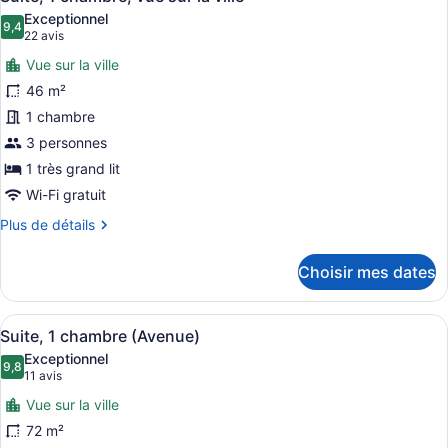
toutes
sur
Exceptionnel
l’océan
les
9,4
9,4 sur 10
(22 avis)
22 avis
photos
Vue sur la ville
pour
46 m²
ce
1 chambre
type
de
3 personnes
chambre :
1 très grand lit
Suite,
Wi-Fi gratuit
1
Plus
Plus de détails
chambre,
de
vue
détails
Choisir mes dates
pour
sur
Suite,
la
1
Afficher
Literie de qualité, minibar, coffre-fo
ville
5
chambre,
Suite, 1 chambre (Avenue)
toutes
vue
Exceptionnel
sur
les
9,8
9,8 sur 10
(11 avis)
11 avis
la
photos
ville
Vue sur la ville
pour
72 m²
ce