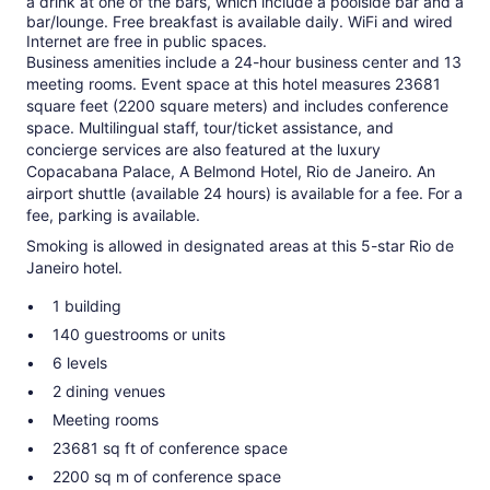
a drink at one of the bars, which include a poolside bar and a
bar/lounge. Free breakfast is available daily. WiFi and wired
Internet are free in public spaces.
Business amenities include a 24-hour business center and 13
meeting rooms. Event space at this hotel measures 23681
square feet (2200 square meters) and includes conference
space. Multilingual staff, tour/ticket assistance, and
concierge services are also featured at the luxury
Copacabana Palace, A Belmond Hotel, Rio de Janeiro. An
airport shuttle (available 24 hours) is available for a fee. For a
fee, parking is available.
Smoking is allowed in designated areas at this 5-star Rio de
Janeiro hotel.
1 building
140 guestrooms or units
6 levels
2 dining venues
Meeting rooms
23681 sq ft of conference space
2200 sq m of conference space