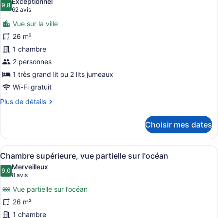
Exceptionnel
les
9,8
9,8 sur 10
(62 avis)
62 avis
photos
Vue sur la ville
pour
26 m²
ce
1 chambre
type
de
2 personnes
chambre :
1 très grand lit ou 2 lits jumeaux
Chambre
Wi-Fi gratuit
supérieure,
Plus
Plus de détails
vue
de
sur
détails
Choisir mes dates
pour
la
Chambre
ville
supérieure,
Afficher
Une chambre d’hôtel avec un grand 
7
vue
Chambre supérieure, vue partielle sur l'océan
toutes
sur
Merveilleux
la
les
9,0
9,0 sur 10
(8 avis)
8 avis
ville
photos
Vue partielle sur l’océan
pour
26 m²
ce
1 chambre
type