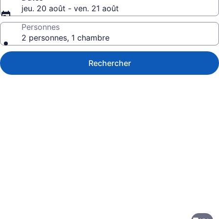
jeu. 20 août - ven. 21 août
Personnes
2 personnes, 1 chambre
Rechercher
Galerie
de
photos
de