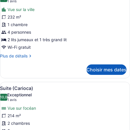
10,0 sur 10
(1 avis)
1 avis
photos
Vue sur la ville
pour
232 m²
ce
1 chambre
type
de
4 personnes
chambre :
2 lits jumeaux et 1 très grand lit
Appartement
Wi-Fi gratuit
Penthouse,
Plus
Plus de détails
2
de
chambres
détails
Choisir mes dates
pour
(Avenue
Appartement
Suite)
Penthouse,
Afficher
Literie de qualité, minibar, coffre-fo
5
2
Suite (Carioca)
toutes
chambres
Exceptionnel
(Avenue
les
10,0
10,0 sur 10
(1 avis)
1 avis
Suite)
photos
Vue sur l’océan
pour
214 m²
ce
2 chambres
type