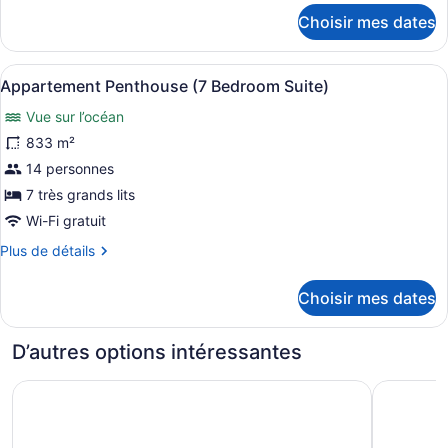
chambre :
détails
Choisir mes dates
pour
Suite
Suite
Prestige,
Prestige,
Afficher
Une chambre d’hôtel avec un grand 
1
12
1
Appartement Penthouse (7 Bedroom Suite)
toutes
chambre
chambre
Vue sur l’océan
(Ocean
les
(Ocean
and
photos
833 m²
and
Pool
pour
Pool
14 personnes
View)
ce
View)
7 très grands lits
type
Wi-Fi gratuit
de
Plus
Plus de détails
chambre :
de
Appartement
détails
Choisir mes dates
Penthouse
pour
Appartement
(7
Penthouse
Bedroom
D’autres options intéressantes
(7
Suite)
Bedroom
Santa Teresa Hotel Rio de Janeiro - MGallery Collection
Pestana Ri
Suite)