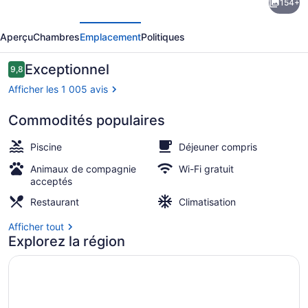
154+
l’hébergement
écédent
Suivant
Copacabana
Aperçu
Chambres
Emplacement
Politiques
Palace,
A
Avis
Exceptionnel
9,8
9,8 sur 10 –
Belmond
Afficher les 1 005 avis
Hotel,
Commodités populaires
Rio
Piscine extérieure, accès possible d
de
Piscine
Déjeuner compris
Janeiro
Animaux de compagnie
Wi-Fi gratuit
acceptés
Restaurant
Climatisation
Afficher tout
Explorez la région