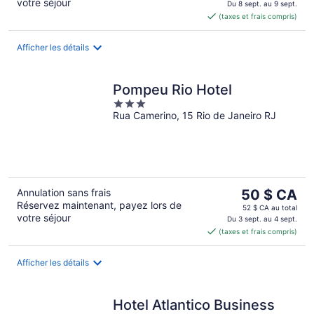
votre séjour
est
Du 8 sept. au 9 sept.
(taxes et frais compris)
de 114 $ CA
par
nuit
Afficher les détails
Pompeu Rio Hotel
3
Rua Camerino, 15 Rio de Janeiro RJ
out
of
5
Le
Annulation sans frais
50 $ CA
Réservez maintenant, payez lors de
prix
52 $ CA au total
votre séjour
est
Du 3 sept. au 4 sept.
(taxes et frais compris)
de 50 $ CA
par
nuit
Afficher les détails
Hotel Atlantico Business