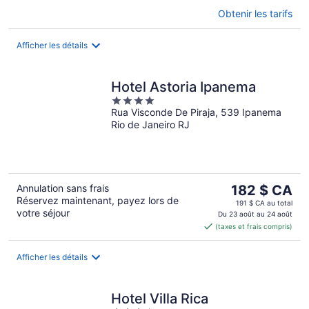
Obtenir les tarifs
Afficher les détails
Hotel Astoria Ipanema
4
Rua Visconde De Piraja, 539 Ipanema
out
Rio de Janeiro RJ
of
5
Le
Annulation sans frais
182 $ CA
Réservez maintenant, payez lors de
prix
191 $ CA au total
votre séjour
est
Du 23 août au 24 août
(taxes et frais compris)
de 182 $ CA
par
nuit
Afficher les détails
Hotel Villa Rica