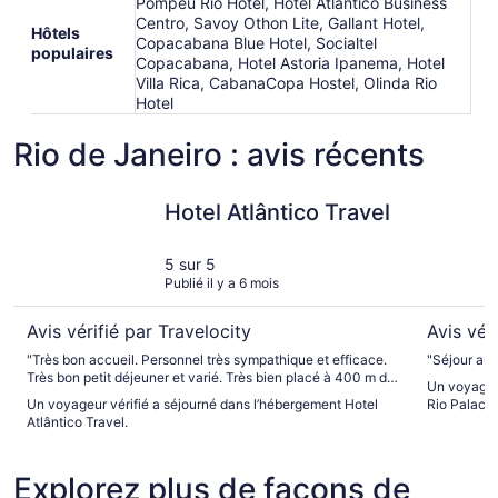
Pompeu Rio Hotel, Hotel Atlantico Business
Centro, Savoy Othon Lite, Gallant Hotel,
Hôtels
Copacabana Blue Hotel, Socialtel
populaires
Copacabana, Hotel Astoria Ipanema, Hotel
Villa Rica, CabanaCopa Hostel, Olinda Rio
Hotel
Rio de Janeiro : avis récents
Hotel Atlântico Travel
Royal Rio
Hotel Atlântico Travel
5 sur 5
Publié il y a 6 mois
Avis vérifié par Travelocity
Avis vér
"Très bon accueil. Personnel très sympathique et efficace.
Très bon petit déjeuner et varié. Très bien placé à 400 m de
Un voyageur
la Plage de Copacabana. Quartier calme avec commerces
Un voyageur vérifié a séjourné dans l’hébergement Hotel
Rio Palace 
et restaurants. "
Atlântico Travel.
Explorez plus de façons de