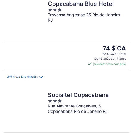
Copacabana Blue Hotel
3
Travessa Angrense 25 Rio de Janeiro
out
RJ
of
5
Le
74 $ CA
prix
85 $ CA au total
est
Du 16 août au 17 août
(taxes et frais compris)
de 74 $ CA
par
nuit
Afficher les détails
Socialtel Copacabana
3
Rua Almirante Gonçalves, 5
out
Copacabana Rio de Janeiro RJ
of
5