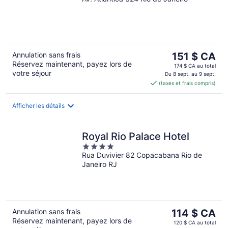
out
of
5
Le
Annulation sans frais
151 $ CA
Réservez maintenant, payez lors de
prix
174 $ CA au total
votre séjour
est
Du 8 sept. au 9 sept.
(taxes et frais compris)
de 151 $ CA
par
nuit
Afficher les détails
Royal Rio Palace Hotel
4
Rua Duvivier 82 Copacabana Rio de
out
Janeiro RJ
of
5
Le
Annulation sans frais
114 $ CA
Réservez maintenant, payez lors de
prix
120 $ CA au total