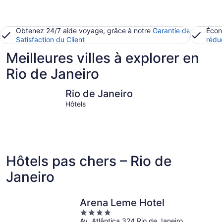
Obtenez 24/7 aide voyage, grâce à notre
Garantie de
Écon
Satisfaction du Client
rédu
Meilleures villes à explorer en
Rio de Janeiro
Rio de Janeiro
Búzios
Rio de Janeiro
Hôtels
Hôtels pas chers – Rio de
Janeiro
Arena Leme Hotel
4
Av. Atlântica 324 Rio de Janeiro