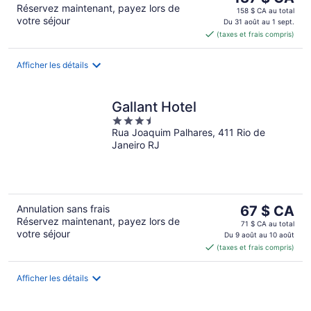
Réservez maintenant, payez lors de
prix
158 $ CA au total
votre séjour
est
Du 31 août au 1 sept.
(taxes et frais compris)
de 137 $ CA
par
nuit
Afficher les détails
Gallant Hotel
3.5
Rua Joaquim Palhares, 411 Rio de
out
Janeiro RJ
of
5
Le
Annulation sans frais
67 $ CA
Réservez maintenant, payez lors de
prix
71 $ CA au total
votre séjour
est
Du 9 août au 10 août
(taxes et frais compris)
de 67 $ CA
par
nuit
Afficher les détails