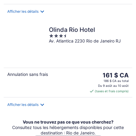
Afficher les détails
Olinda Rio Hotel
3.5
Av. Atlantica 2230 Rio de Janeiro RJ
out
of
5
Le
Annulation sans frais
161 $ CA
prix
186 $ CA au total
est
Du 9 août au 10 août
(taxes et frais compris)
de 161 $ CA
par
nuit
Afficher les détails
Vous ne trouvez pas ce que vous cherchez?
Consultez tous les hébergements disponibles pour cette
destination : Rio de Janeiro.