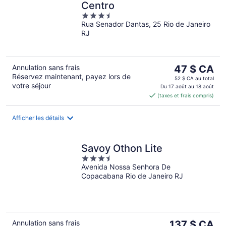
Centro
3.5
Rua Senador Dantas, 25 Rio de Janeiro
out
RJ
of
5
Le
Annulation sans frais
47 $ CA
Réservez maintenant, payez lors de
prix
52 $ CA au total
votre séjour
est
Du 17 août au 18 août
(taxes et frais compris)
de 47 $ CA
par
nuit
Afficher les détails
Savoy Othon Lite
3.5
Avenida Nossa Senhora De
out
Copacabana Rio de Janeiro RJ
of
5
Le
Annulation sans frais
137 $ CA