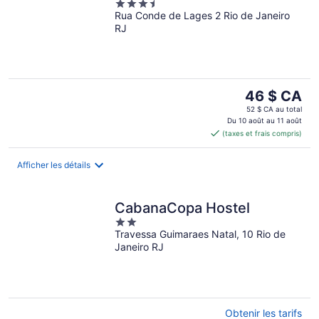
3.5
Rua Conde de Lages 2 Rio de Janeiro
out
RJ
of
5
Le
46 $ CA
prix
52 $ CA au total
est
Du 10 août au 11 août
(taxes et frais compris)
de 46 $ CA
par
nuit
Afficher les détails
CabanaCopa Hostel
2
Travessa Guimaraes Natal, 10 Rio de
out
Janeiro RJ
of
5
Obtenir les tarifs