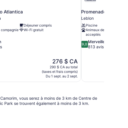
o Atlantica
Promenade Palladium
a
Leblon
Déjeuner compris
Piscine
 compagnie
Wi-Fi gratuit
Animaux de compagnie
acceptés
9.0
n
Merveilleux
9,0
sur
is
813 avis
10,
Merveilleux,
Le
276 $ CA
813 avis
prix
290 $ CA au total
est
(taxes et frais compris)
de
Du 1 sept. au 2 sept.
276 $ CA
r Camorim, vous serez à moins de 3 km de Centre de
pic Park se trouvent également à moins de 3 km.