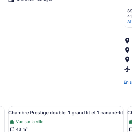
89
4
Af
En s
 grand lit | Coffre-fort pour ordinateur portable, bureau
Afficher
Chambre Prestige double, 1 grand li
A
10
Chambre Prestige double, 1 grand lit et 1 canapé-lit
Ch
toutes
t
Vue sur la ville
les
l
photos
p
43 m²