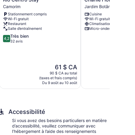
Centro
Flora
Camorim
Jardim Botânico
Stay
Jardim
Stationnement compris
Cuisine
Camorim
Botânico
Wi-Fi gratuit
Wi-Fi gratuit
Jardim
Restaurant
Climatisation
Botânico
Salle d’entraînement
Micro-ondes
4.2
Très bien
4,2
sur
32 avis
5,
Très
bien,
32 avis
Le
L
61 $ CA
prix
p
90 $ CA au total
237
est
e
(taxes et frais compris)
(taxes et
de
Du 9 août au 10 août
Du 12 a
61 $ CA
1
Accessibilité
Si vous avez des besoins particuliers en matière
d’accessibilité, veuillez communiquer avec
l’hébergement à l’aide des renseignements