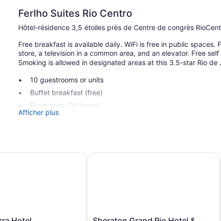
Ferlho Suites Rio Centro
Hôtel-résidence 3,5 étoiles près de Centre de congrès RioCent
Free breakfast is available daily. WiFi is free in public spaces
store, a television in a common area, and an elevator. Free self 
Smoking is allowed in designated areas at this 3.5-star Rio de 
10 guestrooms or units
Buffet breakfast (free)
Front desk (24 hours)
Afficher plus
Convenience store
Television in lobby
Elevator
a Hotel
Sheraton Grand Rio Hotel & Resort
Smoking in designated areas
Ferlho Suites Rio Centro possède 10 climatisées dotées de : cof
cheveux. Les chambres comprennent : coin salon distinct. Un 
câble et Netflix. La salle de bain comprend : douche.
Cet hôtel-résidence à Rio de Janeiro offre gratuitement un acc
offertes : un téléphone et un bureau. L'entretien ménager est as
Sheraton
ra Hotel
Sheraton Grand Rio Hotel &