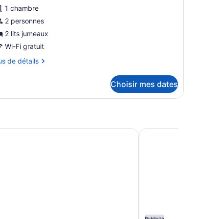
our
1 chambre
e
2 personnes
ype
2 lits jumeaux
e
Wi-Fi gratuit
hambre :
us
us de détails
hambre
upérieure,
tails
Choisir mes dates
ur
ts
hambre
périeure,
umeaux
s
meaux
o Atlantica
Promenade Palladium
Publicité