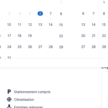
1
1
3
4
5
6
7
6
7
8
8
10
11
12
13
14
13
14
15
15
Façade de 
6
17
18
19
20
21
20
21
22
22
3
24
25
26
27
28
27
28
29
29
0
31
Ex
Chambre sup
ner gratuit tous les jours
Stationnement compris
Climatisation
Entretien ménager