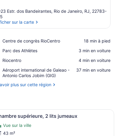
23 Estr. dos Bandeirantes, Rio de Janeiro, RJ, 22783-
15
ficher sur la carte
Afficher sur la carte
Place,
Centre de congrès RioCentro
‪18 min à pied‬
Centre
Place,
Parc des Athlètes
‪3 min en voiture‬
de
Parc
congrès
Place,
Riocentro
‪4 min en voiture‬
des
RioCentro
Riocentro
Athlètes
Airport,
Aéroport international de Galeao -
‪37 min en voiture‬
Aéroport
Antonio Carlos Jobim (GIG)
international
avoir plus sur cette région
de
Galeao
-
Antonio
Carlos
t et 1 canapé-lit | Coffre-fort pour ordinateur portable, bureau
fficher
Chambre supérieure, 2 lits jumeaux | Coff
Jobim
8
ambre supérieure, 2 lits jumeaux
outes
(GIG)
Vue sur la ville
es
hotos
43 m²