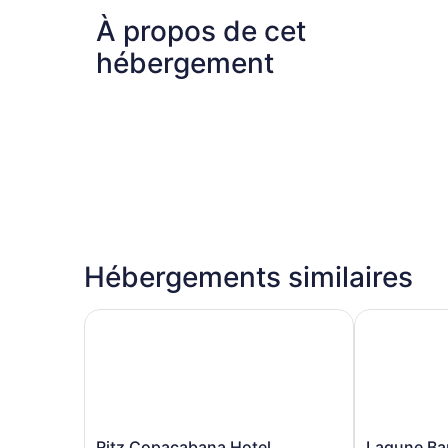
À propos de cet
hébergement
Hébergements similaires
Ritz Copacabana Hotel
Lagune Barr
Ritz
Lagune
Ritz Copacabana Hotel
Lagune Bar