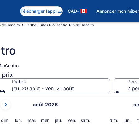
•
Télécharger l’appli
CAD
Annoncer mon hébe
o de Janeiro
Ferlho Suites Rio Centro, Rio de Janeiro
tro
RioCentro
 prix
Dates
Pers
jeu. 20 août - ven. 21 août
2 pe
Les
août 2026
s
mois
affichés
sont
dimanche
lundi
mardi
mercredi
jeudi
vendredi
samedi
dimanche
lund
dim.
lun.
mar.
mer.
jeu.
ven.
sam.
dim.
lun.
m
August 2026
et
September 2026.