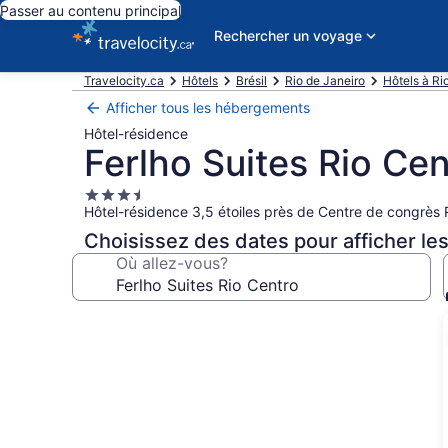
Passer au contenu principal
Rechercher un voyage
Travelocity.ca
Hôtels
Brésil
Rio de Janeiro
Hôtels à Ri
Afficher tous les hébergements
Hôtel-résidence
Ferlho Suites Rio Cen
Hébergement
Hôtel-résidence 3,5 étoiles près de Centre de congrès 
3.5 étoiles
Choisissez des dates pour afficher les
Où allez-vous?
Galerie
de
photos
de
l’hébergement