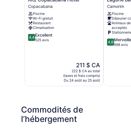
Copacabana
Barra
Copacabana
Camorim
Hotel
Hotel
Piscine
Piscine
Copacabana
Camorim
Wi-Fi gratuit
Déjeuner c
Restaurant
Animaux de
Climatisation
acceptés
Stationnem
4.4
Excellent
4,4
4.6
Merveill
sur
525 avis
4,6
sur
998 avis
5,
5,
Excellent,
Merveilleux,
525 avis
998 avis
Le
211 $ CA
prix
222 $ CA au total
est
(taxes et frais compris)
de
Du 24 août au 25 août
211 $ CA
Commodités de
l’hébergement