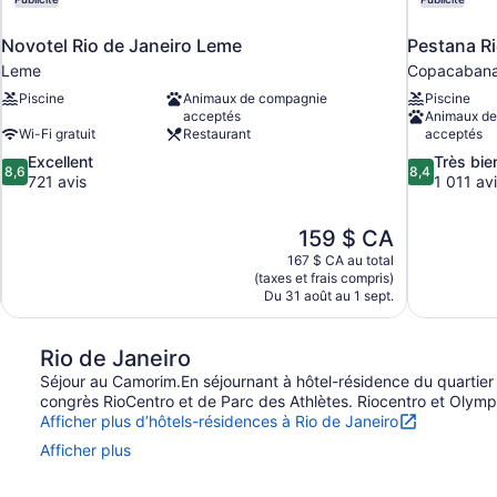
Novotel Rio de Janeiro Leme
Pestana Ri
Leme
Copacaban
Piscine
Animaux de compagnie
Piscine
acceptés
Animaux de
Wi-Fi gratuit
Restaurant
acceptés
8.6
8.4
Excellent
Très bie
8,6
8,4
sur
sur
721 avis
1 011 av
10,
10,
Excellent,
Très
Le
159 $ CA
721 avis
bien,
prix
1 011 avis
167 $ CA au total
est
(taxes et frais compris)
de
Du 31 août au 1 sept.
159 $ CA
Rio de Janeiro
Séjour au Camorim.En séjournant à hôtel-résidence du quartie
congrès RioCentro et de Parc des Athlètes. Riocentro et Olym
Afficher plus d’hôtels-résidences à Rio de Janeiro
Afficher plus