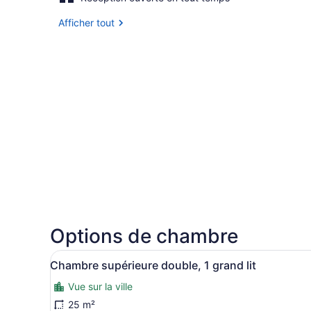
Afficher tout
Options de chambre
Afficher
Chambre supérieure double, 1
8
Chambre supérieure double, 1 grand lit
toutes
Vue sur la ville
les
photos
25 m²