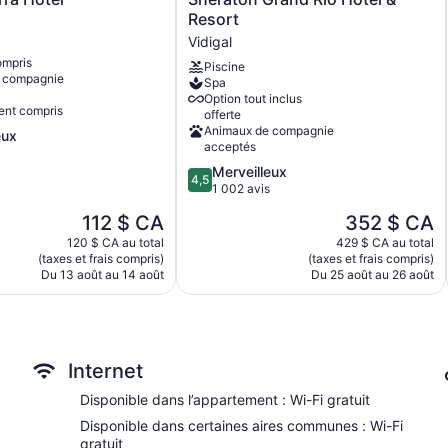
Grand
Resort
Rio
Vidigal
Hotel
ompris
Piscine
&
 compagnie
Spa
Resort
Option tout inclus
Vidigal
ent compris
offerte
Animaux de compagnie
eux
acceptés
4.5
Merveilleux
4,5
sur
1 002 avis
5,
Le
Le
112 $ CA
352 $ CA
Merveilleux,
prix
prix
1 002 avis
120 $ CA au total
429 $ CA au total
est
est
(taxes et frais compris)
(taxes et frais compris)
de
de
Du 13 août au 14 août
Du 25 août au 26 août
112 $ CA
352 $ CA
Internet
Disponible dans l’appartement : Wi-Fi gratuit
Disponible dans certaines aires communes : Wi-Fi
gratuit