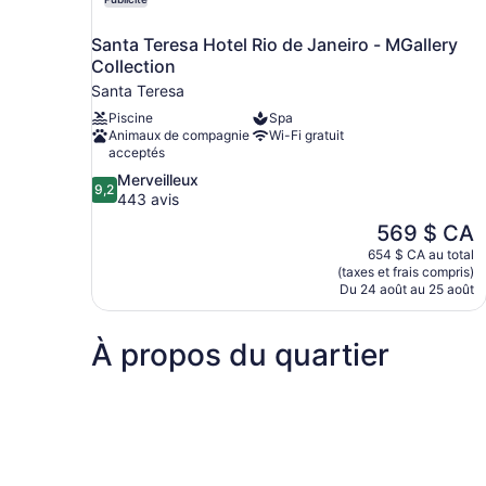
Santa Teresa Hotel Rio de Janeiro - MGallery
Collection
Santa Teresa
Piscine
Spa
Animaux de compagnie
Wi-Fi gratuit
acceptés
9.2
Merveilleux
9,2
sur
443 avis
10,
Le
569 $ CA
Merveilleux,
prix
654 $ CA au total
443 avis
est
(taxes et frais compris)
de
Du 24 août au 25 août
569 $ CA
À propos du quartier