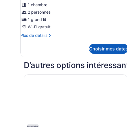
pour
1 chambre
ce
2 personnes
type
1 grand lit
de
Wi-Fi gratuit
chambre :
Plus
Plus de détails
Chambre
de
supérieure
détails
Choisir mes date
double,
pour
1
Chambre
supérieure
grand
D’autres options intéressan
double,
lit
1
grand
Santa Teresa Hotel Rio de Janeiro - MGallery Co
lit
Publicité