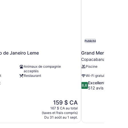
Publicité
o de Janeiro Leme
Grand Mercure Rio d
Copacabana
Animaux de compagnie
Piscine
acceptés
t
Restaurant
Wi-Fi gratuit
8.6
t
Excellent
8,6
sur
512 avis
10,
Excellent,
Le
159 $ CA
512 avis
prix
167 $ CA au total
est
(taxes et frais compris)
de
Du 31 août au 1 sept.
159 $ CA