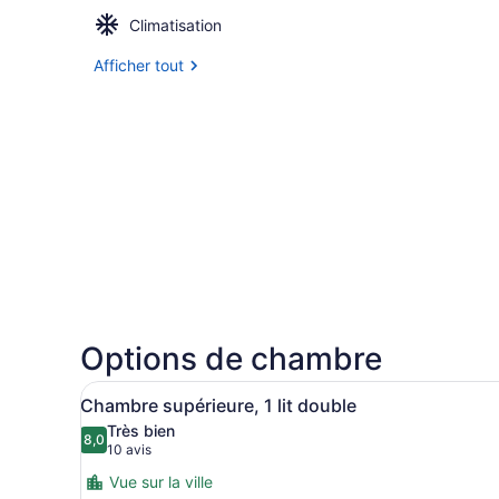
Climatisation
Afficher tout
Options de chambre
Afficher
Une chambre d’hôtel avec un
9
Chambre supérieure, 1 lit double
toutes
Très bien
les
8,0
8,0 sur 10
(10 avis)
10 avis
photos
Vue sur la ville
pour