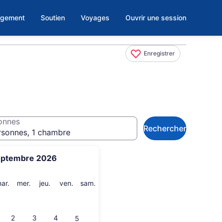
rgement
Soutien
Voyages
Ouvrir une session
Enregistrer
onnes
Rechercher
rsonnes, 1 chambre
eptembre 2026
i
mardi
mercredi
jeudi
vendredi
samedi
ar.
mer.
jeu.
ven.
sam.
2
3
4
5