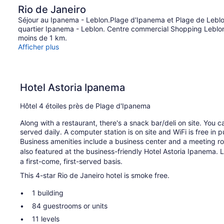
Rio de Janeiro
Séjour au Ipanema - Leblon.Plage d'Ipanema et Plage de Leblo
quartier Ipanema - Leblon. Centre commercial Shopping Leblon
moins de 1 km.
Afficher plus
Hotel Astoria Ipanema
Hôtel 4 étoiles près de Plage d'Ipanema
Along with a restaurant, there's a snack bar/deli on site. You c
served daily. A computer station is on site and WiFi is free in 
Business amenities include a business center and a meeting roo
also featured at the business-friendly Hotel Astoria Ipanema. Li
a first-come, first-served basis.
This 4-star Rio de Janeiro hotel is smoke free.
1 building
84 guestrooms or units
11 levels