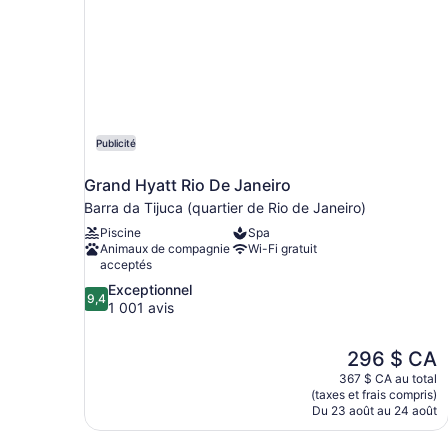
Publicité
Grand Hyatt Rio De Janeiro
Barra da Tijuca (quartier de Rio de Janeiro)
Piscine
Spa
Animaux de compagnie
Wi-Fi gratuit
acceptés
9.4
Exceptionnel
9,4
sur
1 001 avis
10,
Exceptionnel,
Le
296 $ CA
1 001 avis
prix
367 $ CA au total
est
(taxes et frais compris)
de
Du 23 août au 24 août
296 $ CA