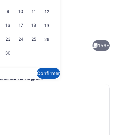
9
10
11
12
16
17
18
19
Terrasse/patio
’hébergement
23
24
25
26
156+
30
Confirmer
plorez la région
 le toit
Terrasse sur le toit