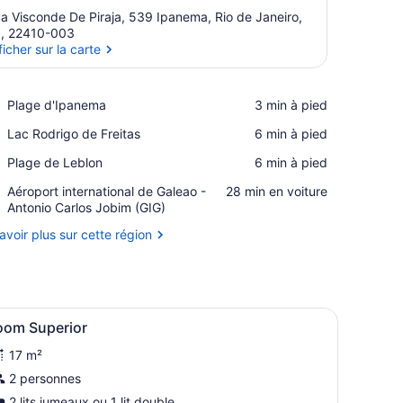
a Visconde De Piraja, 539 Ipanema, Rio de Janeiro,
, 22410-003
ficher sur la carte
Afficher sur la carte
Place,
Plage d'Ipanema
‪3 min à pied‬
Plage
Place,
Lac Rodrigo de Freitas
‪6 min à pied‬
d'Ipanema
Lac
Place,
Plage de Leblon
‪6 min à pied‬
Rodrigo
Plage
de
Airport,
Aéroport international de Galeao -
‪28 min en voiture‬
de
Freitas
Aéroport
Antonio Carlos Jobim (GIG)
Leblon
international
avoir plus sur cette région
de
Galeao
-
Antonio
Carlos
ableau au mur et une fenêtre avec des rideaux.
 duvet, minibar, coffre-fort
fficher
Literie hypoallergénique, couette en duvet,
Jobim
9
oom Superior
outes
(GIG)
17 m²
es
hotos
2 personnes
our
2 lits jumeaux ou 1 lit double