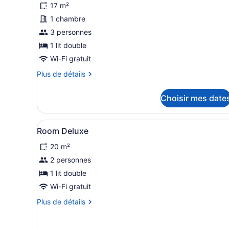
17 m²
ce
1 chambre
type
de
3 personnes
chambre :
1 lit double
Chambre
Wi-Fi gratuit
supérieure,
Plus
Plus de détails
1
de
lit
détails
Choisir mes date
pour
double
Chambre
supérieure,
Afficher
Literie hypoallergénique, cou
9
1
Room Deluxe
toutes
lit
20 m²
double
les
photos
2 personnes
pour
1 lit double
ce
Wi-Fi gratuit
type
Plus
Plus de détails
de
de
chambre :
détails
pour