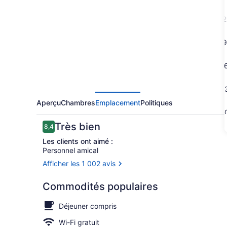
Hotel
Astoria
2
Ipanema
9
1
2
Aperçu
Chambres
Emplacement
Politiques
3
Avis
Très bien
8,4
8,4 sur 10 –
Les clients ont aimé :
Personnel amical
Afficher les 1 002 avis
Terrasse/pa
Commodités populaires
Déjeuner compris
Wi-Fi gratuit