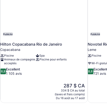
Publicité
Publicité
Hilton Copacabana Rio de Janeiro
Novotel Ri
Copacabana
Leme
Piscine
Spa
Piscine
Animaux de compagnie
Piscine pour enfants
acceptés
Wi-Fi gratui
8.8
8.6
Excellent
Excellen
8,8
8,6
sur
sur
1 105 avis
721 avis
10,
10,
Excellent,
Excellent,
Le
287 $ CA
1 105 avis
721 avis
prix
334 $ CA au total
est
(taxes et frais compris)
de
Du 16 août au 17 août
287 $ CA