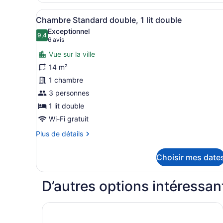
jumeaux
triple
Afficher
Une chambre moderne avec un
17
Standard,
Chambre Standard double, 1 lit double
toutes
3
Exceptionnel
lits
les
9,4
9,4 sur 10
(6 avis)
6 avis
jumeaux
photos
Vue sur la ville
pour
14 m²
ce
1 chambre
type
de
3 personnes
chambre :
1 lit double
Chambre
Wi-Fi gratuit
Standard
Plus
Plus de détails
double,
de
1
détails
Choisir mes date
pour
lit
Chambre
double
Standard
D’autres options intéressan
double,
1
lit
Grand Hyatt Rio De Janeiro
double