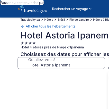
Passer au contenu principal
Rechercher un voyage
Travelocity.ca
Hôtels
Brésil
Rio de Janeiro
Hôtels à Ri
Afficher tous les hébergements
Hotel Astoria Ipane
Hébergement
Hôtel 4 étoiles près de Plage d'Ipanema
4.0 étoiles
Choisissez des dates pour afficher les
Où allez-vous?
Galerie
de
photos
de
l’hébergement