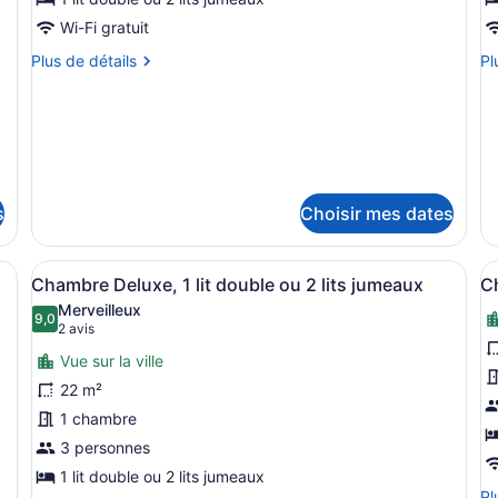
ce
c
Wi-Fi gratuit
type
t
Plus
Pl
Plus de détails
Pl
de
d
de
de
chambre :
c
détails
dé
pour
po
Room
R
Room
R
Standard
S
Standard
Su
s
Choisir mes dates
ette en duvet, minibar, coffre-fort
Afficher
Une chambre d’hôtel moderne avec u
A
21
Chambre Deluxe, 1 lit double ou 2 lits jumeaux
C
toutes
t
Merveilleux
les
9,0
l
9,0 sur 10
(2 avis)
2 avis
photos
p
Vue sur la ville
pour
p
22 m²
ce
c
1 chambre
type
t
de
3 personnes
d
chambre :
c
1 lit double ou 2 lits jumeaux
Pl
Pl