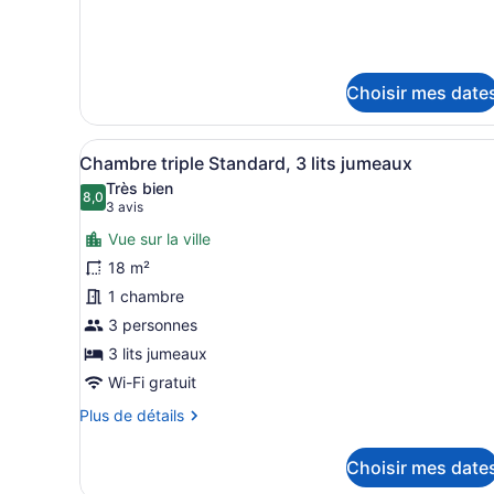
Room
Room
Deluxe
Deluxe
Choisir mes date
Afficher
Une chambre d’hôtel avec troi
12
Chambre triple Standard, 3 lits jumeaux
toutes
Très bien
les
8,0
8,0 sur 10
(3 avis)
3 avis
photos
Vue sur la ville
pour
18 m²
ce
1 chambre
type
de
3 personnes
chambre :
3 lits jumeaux
Chambre
Wi-Fi gratuit
triple
Plus
Plus de détails
Standard,
de
3
détails
Choisir mes date
pour
lits
Chambre