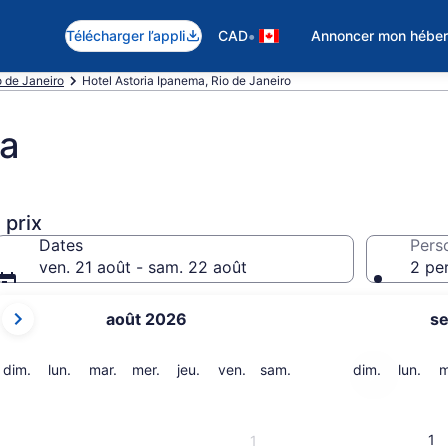
•
Télécharger l’appli
CAD
Annoncer mon hébe
o de Janeiro
Hotel Astoria Ipanema, Rio de Janeiro
ma
 prix
Dates
Pers
ven. 21 août - sam. 22 août
2 pe
Les
août 2026
s
mois
affichés
sont
dimanche
lundi
mardi
mercredi
jeudi
vendredi
samedi
dimanche
lund
dim.
lun.
mar.
mer.
jeu.
ven.
sam.
dim.
lun.
m
August 2026
et
September 2026.
1
1