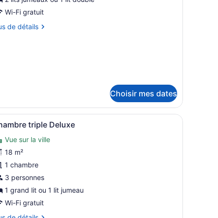
e
Wi-Fi gratuit
ype
us
us de détails
e
hambre :
tails
ur
oom
oom
uperior
perior
Choisir mes dates
n grand lit, des murs recouverts de panneaux en bois, une table de ch
fficher
Une chambre d’hôtel moderne dotée d’un gr
12
hambre triple Deluxe
outes
Vue sur la ville
es
hotos
18 m²
our
1 chambre
e
3 personnes
ype
1 grand lit ou 1 lit jumeau
e
Wi-Fi gratuit
hambre :
us
us de détails