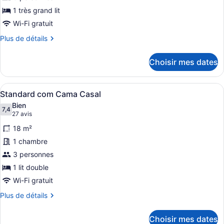
chambre :
1 très grand lit
Suíte
Wi-Fi gratuit
Júnior
Plus
Plus de détails
de
détails
Choisir mes dates
pour
Suíte
Júnior
Afficher
Une chambre d’hôtel avec un lit, un
6
Standard com Cama Casal
toutes
Bien
les
7,4
7,4 sur 10
(27 avis)
27 avis
photos
18 m²
pour
1 chambre
ce
3 personnes
type
de
1 lit double
chambre :
Wi-Fi gratuit
Standard
Plus
Plus de détails
com
de
détails
Cama
Choisir mes dates
pour