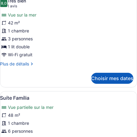
Très bien
Casal
les
8,0
8,0 sur 10
(1 avis)
1 avis
photos
Vue sur la mer
pour
42 m²
ce
1 chambre
type
de
3 personnes
chambre :
1 lit double
Luxo
Wi-Fi gratuit
com
Plus
Plus de détails
Cama
de
Casal
détails
Choisir mes dates
pour
Luxo
com
Afficher
Minibar, coffre-fort, rideaux d’obs
5
Cama
Suíte Família
toutes
Casal
Vue partielle sur la mer
les
photos
48 m²
pour
1 chambre
ce
6 personnes
type