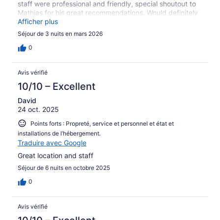
staff were professional and friendly, special shoutout to
Mathias for his great recommendations. Would definitely
stay here again!
Afficher plus
Séjour de 3 nuits en mars 2026
0
Avis vérifié
10/10 – Excellent
David
24 oct. 2025
Points forts : Propreté, service et personnel et état et
installations de l’hébergement.
Traduire avec Google
Great location and staff
Séjour de 6 nuits en octobre 2025
0
Avis vérifié