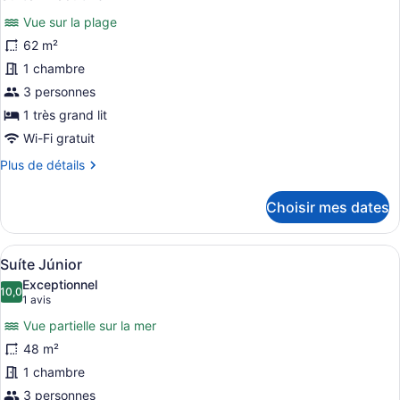
toutes
(GIG)
Vue sur la plage
les
photos
62 m²
pour
1 chambre
ce
3 personnes
type
1 très grand lit
de
Wi-Fi gratuit
chambre :
Plus
Plus de détails
Suíte
de
Executiva
détails
Choisir mes dates
pour
Suíte
Executiva
Afficher
Une chambre d’hôtel avec un grand l
4
Suíte Júnior
toutes
Exceptionnel
les
10,0
10,0 sur 10
(1 avis)
1 avis
photos
Vue partielle sur la mer
pour
48 m²
ce
1 chambre
type
de
3 personnes