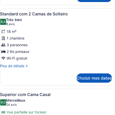
Casal
Standard
com
Afficher
Une chambre d’hôtel avec deux lits,
4
Cama
Standard com 2 Camas de Solteiro
toutes
Casal
Très bien
les
8,4
8,4 sur 10
(8 avis)
8 avis
photos
18 m²
pour
1 chambre
ce
3 personnes
type
de
2 lits jumeaux
chambre :
Wi-Fi gratuit
Standard
Plus
Plus de détails
com
de
détails
2
Choisir mes dates
pour
Camas
Standard
de
com
Afficher
Minibar, coffre-fort, rideaux d’obs
Solteiro
5
2
Superior com Cama Casal
toutes
Camas
Merveilleux
de
les
9,0
9,0 sur 10
(24 avis)
24 avis
Solteiro
photos
Vue partielle sur l’océan