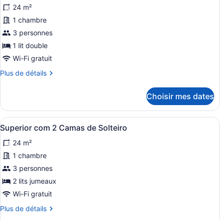
pour
24 m²
ce
1 chambre
type
de
3 personnes
chambre :
1 lit double
Superior
Wi-Fi gratuit
com
Plus
Plus de détails
Cama
de
Casal
détails
Choisir mes dates
pour
Superior
com
Afficher
Une chambre d’hôtel avec deux lits,
4
Cama
Superior com 2 Camas de Solteiro
toutes
Casal
24 m²
les
photos
1 chambre
pour
3 personnes
ce
2 lits jumeaux
type
Wi-Fi gratuit
de
Plus
Plus de détails
chambre :
de