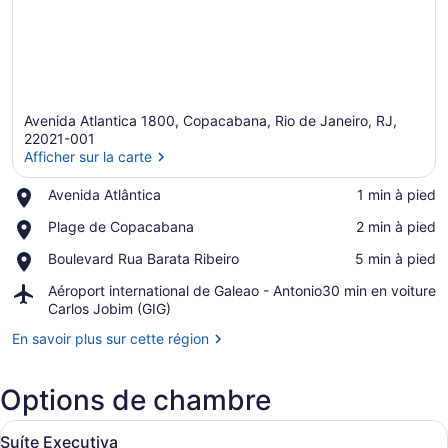
Avenida Atlantica 1800, Copacabana, Rio de Janeiro, RJ,
22021-001
Afficher sur la carte
Place,
Avenida Atlântica
‪1 min à pied‬
Afficher sur la carte
Avenida
Place,
Plage de Copacabana
‪2 min à pied‬
Atlântica
Plage
Place,
Boulevard Rua Barata Ribeiro
‪5 min à pied‬
de
Boulevard
Copacabana
Airport,
Aéroport international de Galeao - Antonio
‪30 min en voiture‬
Rua
Aéroport
Carlos Jobim (GIG)
Barata
international
Ribeiro
En savoir plus sur cette région
de
Galeao
-
Options de chambre
Antonio
Carlos
Afficher
Suíte Executiva | Minibar, coffre-f
Jobim
5
Suíte Executiva