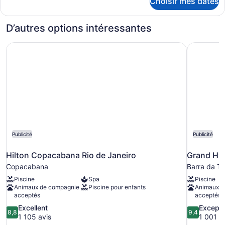
Choisir mes dates
pour
Camas
Superior
de
Executivo
D’autres options intéressantes
Solteiro
com
2
Hilton Copacabana Rio de Janeiro
Grand Hya
Camas
de
Solteiro
Publicité
Publicité
Hilton Copacabana Rio de Janeiro
Grand Hya
Copacabana
Barra da Ti
Piscine
Spa
Piscine
Animaux de compagnie
Piscine pour enfants
Animaux d
acceptés
acceptés
8.8
9.4
Excellent
Excepti
8,8
9,4
sur
sur
1 105 avis
1 001 a