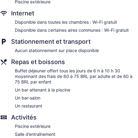
Piscine extérieure
Dining venue
Internet
Windsor Excelsior Copacabana possède 233 climatisées
dotées de : minibar et coffre-fort. Un téléviseur à écran plat
Disponible dans toutes les chambres : Wi-Fi gratuit
avec chaînes par câble.
Disponible dans certaines aires communes : Wi-Fi gratuit
La salle de bain comprend : douche, bidet, articles de
toilette (gratuits) et séchoir à cheveux. Cet hôtel à Rio de
Stationnement et transport
Janeiro offre gratuitement un accès à Internet sans fil.
Aucun stationnement sur place disponible
L'entretien ménager est assuré tous les jours et le service
suivant est disponible sur demande : fer et planche à
Repas et boissons
repasser.
Buffet déjeuner offert tous les jours de 6 h à 10 h 30
moyennant des frais de 60 à 75 BRL par adulte et de 60 à
75 BRL par enfant
Un bar attenant à la piscine
Un bar-salon
Un restaurant
Activités
Piscine extérieure
Salle d’entraînement