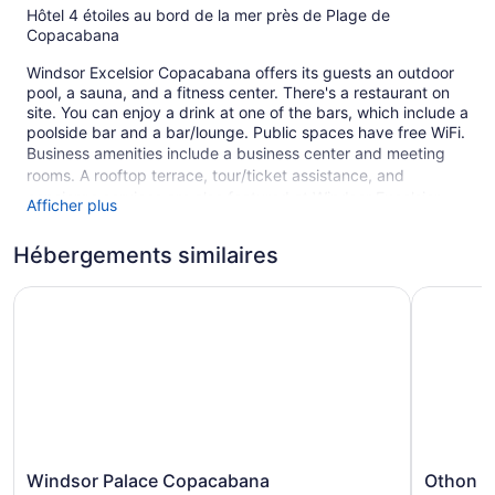
Hôtel 4 étoiles au bord de la mer près de Plage de
Copacabana
Windsor Excelsior Copacabana offers its guests an outdoor
pool, a sauna, and a fitness center. There's a restaurant on
site. You can enjoy a drink at one of the bars, which include a
poolside bar and a bar/lounge. Public spaces have free WiFi.
Business amenities include a business center and meeting
rooms. A rooftop terrace, tour/ticket assistance, and
concierge services are also featured at Windsor Excelsior
Afficher plus
Copacabana.
This 4-star Rio de Janeiro hotel is smoke free.
Hébergements similaires
1 building
Windsor Palace Copacabana
Othon Pal
233 guestrooms or units
12 levels
Meeting rooms
Built in 2000
Terrace on the roof
Towels for the beach
Windsor
Othon
Windsor Palace Copacabana
Othon P
Poolside lounge chairs