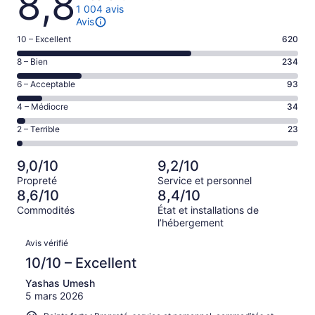
8,8
1 004 avis
Avis
Note
10 – Excellent
620
de 10
Note
8 – Bien
234
–
de 8
Excellent,
Note
6 – Acceptable
93
–
d’après
de 6
Bien,
Note
4 – Médiocre
34
620 avis
–
d’après
de 4
sur 1004.
Acceptable,
Note
2 – Terrible
23
234 avis
–
d’après
de 2
sur 1004.
Médiocre,
93 avis
–
d’après
9,0/10
9,2/10
sur 1004.
Terrible,
34 avis
Propreté
Service et personnel
d’après
sur 1004.
8,6/10
8,4/10
23 avis
Commodités
État et installations de
sur 1004.
l’hébergement
Avis
Avis vérifié
10/10 – Excellent
Yashas Umesh
5 mars 2026