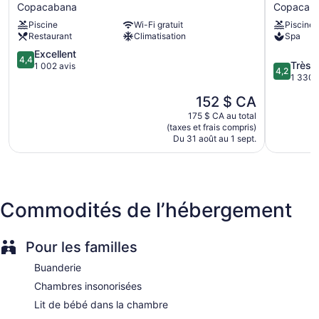
Palace
Palace
Copacabana
Copacab
Copacabana
Copacab
Umbrellas for the pool
Piscine
Wi-Fi gratuit
Piscine
Copacabana
Rio
Business facilities
Restaurant
Climatisation
Spa
Copacab
Conference space
4.4
Excellent
4,4
4.2
Très 
sur
1 002 avis
Breakfast available (surcharge)
4,2
sur
1 330 
5,
Dry cleaning
5,
Excellent,
Le
152 $ CA
Très
1 002 avis
Self-service laundry
prix
bien,
175 $ CA au total
est
Front desk (24 hours)
(taxes et frais compris)
1 330 avi
de
Du 31 août au 1 sept.
Storage area for luggage
152 $ CA
Front-desk safe
Tour and ticket information
Concierge
Commodités de l’hébergement
Newspapers in lobby (free)
Bellhop
Pour les familles
Elevator
Buanderie
No smoking on site
Chambres insonorisées
Bar or lounge
Lit de bébé dans la chambre
Bar by the pool