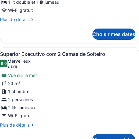
1 lit double et 1 lit jumeau
de
Wi-Fi gratuit
chambre :
Plus
Plus de détails
Suíte
de
Família
détails
Choisir mes dates
pour
Suíte
Família
Afficher
Une chambre d’hôtel avec deux lits
4
Superior Executivo com 2 Camas de Solteiro
toutes
Merveilleux
les
9,0
9,0 sur 10
(2 avis)
2 avis
photos
Vue sur la mer
pour
23 m²
ce
1 chambre
type
de
2 personnes
chambre :
2 lits jumeaux
Superior
Wi-Fi gratuit
Executivo
Plus
Plus de détails
com
de
2
détails