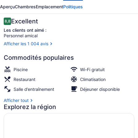
Windsor
Aperçu
Chambres
Emplacement
Politiques
Excelsior
Copacabana
Avis
Excellent
8,8
8,8 sur 10 –
Les clients ont aimé :
Personnel amical
Afficher les 1 004 avis
Vue depuis l’hébergement
Commodités populaires
Piscine
Wi-Fi gratuit
Restaurant
Climatisation
Salle d’entraînement
Déjeuner disponible
Afficher tout
Explorez la région