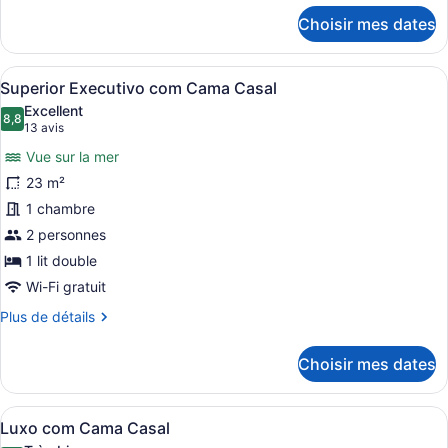
Superior
détails
Choisir mes dates
com
pour
Superior
2
com
Camas
Afficher
Une chambre d’hôtel avec un grand l
4
2
Superior Executivo com Cama Casal
de
toutes
Camas
Excellent
Solteiro
de
les
8,8
8,8 sur 10
(13 avis)
13 avis
Solteiro
photos
Vue sur la mer
pour
23 m²
ce
1 chambre
type
de
2 personnes
chambre :
1 lit double
Superior
Wi-Fi gratuit
Executivo
Plus
Plus de détails
com
de
Cama
détails
Choisir mes dates
pour
Casal
Superior
Executivo
Afficher
Une chambre d’hôtel avec un grand l
6
com
Luxo com Cama Casal
toutes
Cama