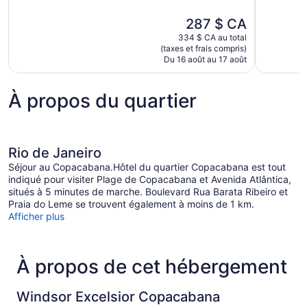
10,
10,
Excellent,
Exceptionne
Le
287 $ CA
1 105 avis
1 001 avis
prix
334 $ CA au total
est
(taxes et frais compris)
de
Du 16 août au 17 août
287 $ CA
À propos du quartier
Rio de Janeiro
Séjour au Copacabana.Hôtel du quartier Copacabana est tout
indiqué pour visiter Plage de Copacabana et Avenida Atlântica,
situés à 5 minutes de marche. Boulevard Rua Barata Ribeiro et
Praia do Leme se trouvent également à moins de 1 km.
Afficher plus
À propos de cet hébergement
Windsor Excelsior Copacabana