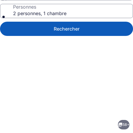
Personnes
2 personnes, 1 chambre
Rechercher
Galerie
de
photos
de
58+
l’hébergement
écédent
Suivant