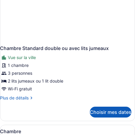
Chambre Standard double ou avec lits jumeaux
Vue sur la ville
1 chambre
3 personnes
2 lits jumeaux ou 1 lit double
Wi-Fi gratuit
Plus
Plus de détails
de
détails
Choisir mes dates
pour
Chambre
Standard
Afficher
Une chambre d’hôtel avec un grand l
4
double
Chambre
toutes