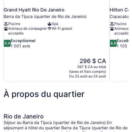
Grand Hyatt Rio De Janeiro
Hilton Co
Barra da Tijuca (quartier de Rio de Janeiro)
Copacaban
Piscine
Spa
Piscine
Animaux de compagnie
Wi-Fi gratuit
Animaux d
acceptés
acceptés
9.4
8.8
Exceptionnel
Excelle
9,4
8,8
sur
sur
1 001 avis
1 105 a
10,
10,
Exceptionnel,
Excellent,
Le
296 $ CA
1 001 avis
1 105 avis
prix
367 $ CA au total
est
(taxes et frais compris)
de
Du 23 août au 24 août
296 $ CA
À propos du quartier
Rio de Janeiro
Séjour au Barra da Tijuca (quartier de Rio de Janeiro).En
séjournant à hôtel du quartier Barra da Tijuca (quartier de Rio de