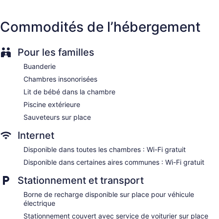
Tour and ticket information
Concierge
Commodités de l’hébergement
Computer for guest use
Elevator
Pour les familles
Smoking in designated areas
Bar by the pool
Buanderie
Dining venue
Chambres insonorisées
Lit de bébé dans la chambre
Windsor Oceanico possède 447 climatisées dotées de :
minibar et coffre-fort. Un téléviseur ACL de 42 po avec
Piscine extérieure
chaînes par câble. La salle de bain comprend : articles de
Sauveteurs sur place
toilette (gratuits) et séchoir à cheveux.
Les clients peuvent accéder à Internet gratuitement par une
Internet
connexion sans fil. Les commodités suivantes sont
Disponible dans toutes les chambres : Wi-Fi gratuit
offertes : un téléphone et un bureau. Commodités fournies
sur demande : fer et planche à repasser, changement des
Disponible dans certaines aires communes : Wi-Fi gratuit
serviettes (sur demande) et changement de la literie (sur
Stationnement et transport
demande). L'entretien ménager est assuré tous les jours.
Borne de recharge disponible sur place pour véhicule
électrique
Stationnement couvert avec service de voiturier sur place