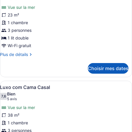
Solteiro
photos
Vue sur la mer
pour
23 m²
ce
1 chambre
type
de
3 personnes
chambre :
1 lit double
Superior
Wi-Fi gratuit
Executivo
Plus
Plus de détails
com
de
Cama
détails
Choisir mes dates
pour
Casal
Superior
Executivo
Afficher
Une chambre d’hôtel moderne, dotée
6
com
Luxo com Cama Casal
toutes
Cama
Bien
Casal
les
7,6
7,6 sur 10
(5 avis)
5 avis
photos
Vue sur la mer
pour
38 m²
ce
1 chambre
type
de
3 personnes