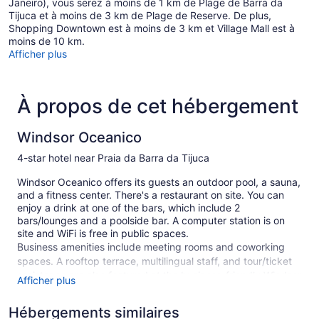
Janeiro), vous serez à moins de 1 km de Plage de Barra da
Tijuca et à moins de 3 km de Plage de Reserve. De plus,
Shopping Downtown est à moins de 3 km et Village Mall est à
moins de 10 km.
Afficher plus
À propos de cet hébergement
Windsor Oceanico
4-star hotel near Praia da Barra da Tijuca
Windsor Oceanico offers its guests an outdoor pool, a sauna,
and a fitness center. There's a restaurant on site. You can
enjoy a drink at one of the bars, which include 2
bars/lounges and a poolside bar. A computer station is on
site and WiFi is free in public spaces.
Business amenities include meeting rooms and coworking
spaces. A rooftop terrace, multilingual staff, and tour/ticket
assistance are also featured at the business-friendly Windsor
Afficher plus
Oceanico. Limited parking is available for a fee and is
offered on a first-come, first-served basis.
Hébergements similaires