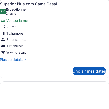
Afficher
Une chambre d’hôtel moderne dotée d
5
Superior Plus com Cama Casal
toutes
Exceptionnel
les
9,6
9,6 sur 10
(24 avis)
24 avis
photos
Vue sur la mer
pour
23 m²
ce
1 chambre
type
de
3 personnes
chambre :
1 lit double
Superior
Wi-Fi gratuit
Plus
Plus
Plus de détails
com
de
Cama
détails
Choisir mes dates
pour
Casal
Superior
Plus
com
Cama
Casal