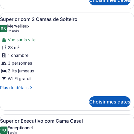
Choisir mes dates
pour
Superior
com
Afficher
Une chambre d’hôtel moderne avec u
4
Cama
Superior com 2 Camas de Solteiro
toutes
Casal
Merveilleux
les
9,0
9,0 sur 10
(12 avis)
12 avis
photos
Vue sur la ville
pour
23 m²
ce
1 chambre
type
de
3 personnes
chambre :
2 lits jumeaux
Superior
Wi-Fi gratuit
com
Plus
Plus de détails
2
de
Camas
détails
Choisir mes dates
pour
de
Superior
Solteiro
com
Afficher
Minibar, coffre-fort, bureau
5
2
Superior Executivo com Cama Casal
toutes
Camas
Exceptionnel
de
les
10,0
10,0 sur 10
(1 avis)
1 avis