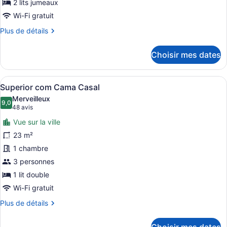
chambre :
2 lits jumeaux
Standard
Wi-Fi gratuit
com
Plus
Plus de détails
2
de
Camas
détails
Choisir mes dates
pour
de
Standard
Solteiro
com
Afficher
Minibar, coffre-fort, bureau
5
2
Superior com Cama Casal
toutes
Camas
Merveilleux
de
les
9,0
9,0 sur 10
(48 avis)
48 avis
Solteiro
photos
Vue sur la ville
pour
23 m²
ce
1 chambre
type
de
3 personnes
chambre :
1 lit double
Superior
Wi-Fi gratuit
com
Plus
Plus de détails
Cama
de
Casal
détails