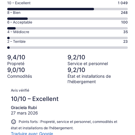
Note
10 – Excellent
1 049
de 10
Note
8 – Bien
248
–
de 8
Excellent,
Note
6 – Acceptable
100
–
d’après
de 6
Bien,
Note
4 – Médiocre
35
1049 avis
–
d’après
de 4
sur 1455.
Acceptable,
Note
2 – Terrible
23
248 avis
–
d’après
de 2
sur 1455.
Médiocre,
100 avis
–
d’après
9,4/10
9,2/10
sur 1455.
Terrible,
35 avis
Propreté
Service et personnel
d’après
sur 1455.
9,0/10
9,2/10
23 avis
Commodités
État et installations de
sur 1455.
l’hébergement
Avis
Avis vérifié
10/10 – Excellent
Graciela Rubi
27 mars 2026
Points forts : Propreté, service et personnel, commodités et
état et installations de l’hébergement.
Traduire avec Google