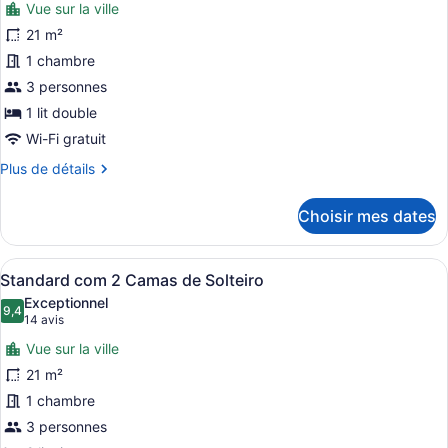
Vue sur la ville
pour
21 m²
ce
1 chambre
type
de
3 personnes
chambre :
1 lit double
Standard
Wi-Fi gratuit
com
Plus
Plus de détails
Cama
de
Casal
détails
Choisir mes dates
pour
Standard
com
Afficher
Une chambre d’hôtel avec deux lits
4
Cama
Standard com 2 Camas de Solteiro
toutes
Casal
Exceptionnel
les
9,4
9,4 sur 10
(14 avis)
14 avis
photos
Vue sur la ville
pour
21 m²
ce
1 chambre
type
de
3 personnes