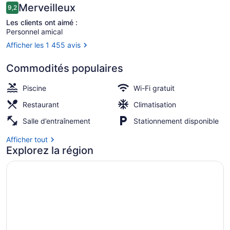
Avis
Merveilleux
9,2
9,2 sur 10 –
Les clients ont aimé :
Personnel amical
Afficher les 1 455 avis
Terrasse/patio
Commodités populaires
Piscine
Wi-Fi gratuit
Restaurant
Climatisation
Salle d’entraînement
Stationnement disponible
Afficher tout
Explorez la région