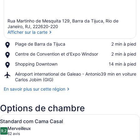
Rua Martinho de Mesquita 129, Barra da Tijuca, Rio de
Janeiro, RJ, 222620-220
Afficher sur la carte
Place,
Plage de Barra da Tijuca
‪2 min à pied‬
Afficher sur la carte
Plage
Place,
Centre de Convention et d'Expo Windsor
‪2 min à pied‬
de
Centre
Barra
Place,
Shopping Downtown
‪14 min à pied‬
de
da
Shopping
Convention
Tijuca
Airport,
Aéroport international de Galeao - Antonio
‪39 min en voiture‬
Downtown
et
Aéroport
Carlos Jobim (GIG)
d'Expo
international
Windsor
En savoir plus sur cette région
de
Galeao
-
Options de chambre
Antonio
Carlos
Afficher
Une chambre d’hôtel équipée d’un lit
Jobim
5
Standard com Cama Casal
toutes
(GIG)
Merveilleux
les
9,2
9,2 sur 10
(62 avis)
62 avis
photos