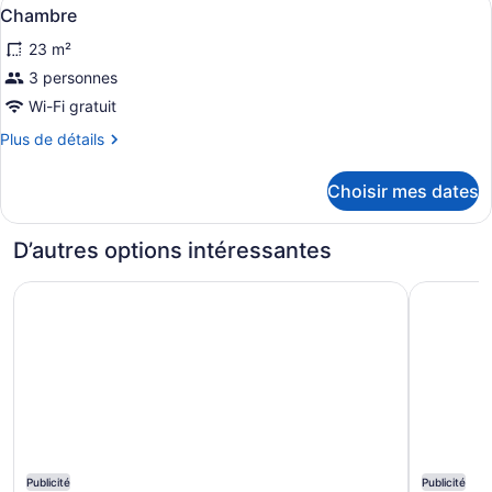
Afficher
4
Chambre
toutes
23 m²
les
photos
3 personnes
pour
Wi-Fi gratuit
ce
Plus
Plus de détails
type
de
de
détails
Choisir mes dates
pour
chambre :
Chambre
Chambre
D’autres options intéressantes
Grand Hyatt Rio De Janeiro
Hilton Co
Publicité
Publicité