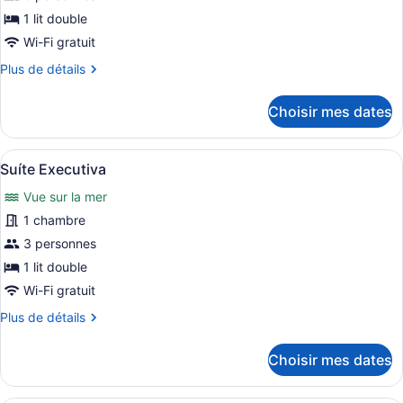
chambre :
1 lit double
Luxo
Wi-Fi gratuit
com
Plus
Plus de détails
Cama
de
Casal
détails
Choisir mes dates
pour
Luxo
com
Afficher
Une chambre d’hôtel avec un grand l
4
Cama
Suíte Executiva
toutes
Casal
Vue sur la mer
les
photos
1 chambre
pour
3 personnes
ce
1 lit double
type
Wi-Fi gratuit
de
Plus
Plus de détails
chambre :
de
Suíte
détails
Choisir mes dates
Executiva
pour
Suíte
Executiva