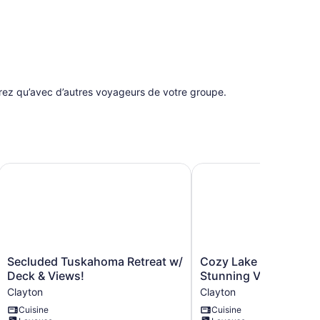
gerez qu’avec d’autres voyageurs de votre groupe.
 Steps to Lake!
Secluded Tuskahoma Retreat w/ Deck & Views!
Cozy Lake Sardis Cabin
Secluded
Cozy
Secluded Tuskahoma Retreat w/
Cozy Lake Sardis Cab
Tuskahoma
Lake
Deck & Views!
Stunning View!
Retreat
Sardis
Clayton
Clayton
w/
Cabin
Cuisine
Cuisine
Deck
w/