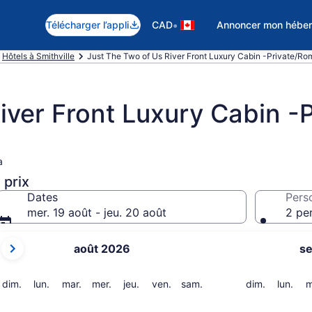
•
Télécharger l’appli
CAD
Annoncer mon hébe
Hôtels à Smithville
Just The Two of Us River Front Luxury Cabin -Private/Ro
iver Front Luxury Cabin -
a
 prix
Dates
Pers
mer. 19 août - jeu. 20 août
2 pe
Les
août 2026
s
mois
affichés
sont
dimanche
lundi
mardi
mercredi
jeudi
vendredi
samedi
dimanche
lund
dim.
lun.
mar.
mer.
jeu.
ven.
sam.
dim.
lun.
m
August 2026
et