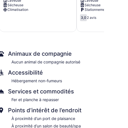
Laveuse
Laveuse
&
Stunning
Sécheuse
Sécheuse
Views!
View!
Climatisation
Stationnement compris
Clayton
Clayton
3.0
3,0
2 avis
sur
5,
2 avis
Animaux de compagnie
Aucun animal de compagnie autorisé
Accessibilité
Hébergement non-fumeurs
Services et commodités
Fer et planche à repasser
Points d’intérêt de l’endroit
À proximité d’un port de plaisance
À proximité d’un salon de beauté/spa