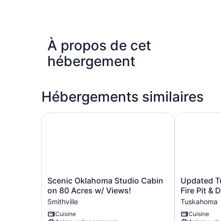
À propos de cet
hébergement
Hébergements similaires
Scenic Oklahoma Studio Cabin on 80 Acres w/ 
Updated Tus
Scenic
Updated
Scenic Oklahoma Studio Cabin
Updated T
Oklahoma
Tuskahoma
on 80 Acres w/ Views!
Fire Pit & 
Studio
Cabin
Smithville
Tuskahoma
Cabin
w/
Cuisine
Cuisine
on
Fire