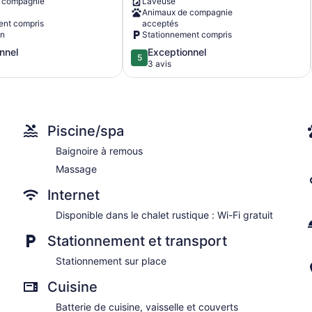
 compagnie
Laveuse
Steps
Animaux de compagnie
to
ent compris
acceptés
Lake!
on
Stationnement compris
Clayton
5.0
nnel
Exceptionnel
5
sur
3 avis
5,
,
Exceptionnel,
3 avis
Piscine/spa
Baignoire à remous
Massage
Internet
Disponible dans le chalet rustique : Wi-Fi gratuit
Stationnement et transport
Stationnement sur place
Cuisine
Batterie de cuisine, vaisselle et couverts