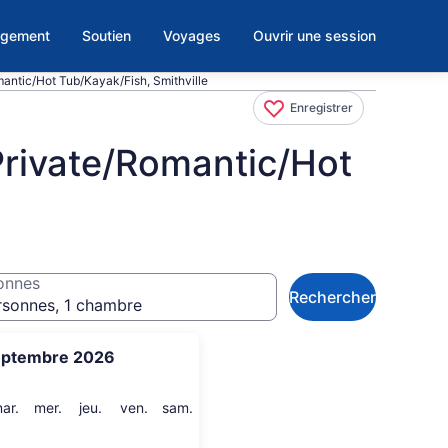
rgement
Soutien
Voyages
Ouvrir une session
mantic/Hot Tub/Kayak/Fish, Smithville
Enregistrer
Private/Romantic/Hot
onnes
Rechercher
rsonnes, 1 chambre
eptembre 2026
i
mardi
mercredi
jeudi
vendredi
samedi
ar.
mer.
jeu.
ven.
sam.