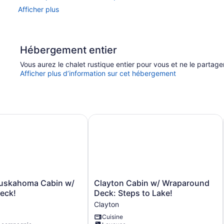
Afficher plus
Hébergement entier
Vous aurez le chalet rustique entier pour vous et ne le parta
Afficher plus d’information sur cet hébergement
Views!
kahoma Cabin w/ Fire Pit & Deck!
Clayton Cabin w/ Wraparound Deck:
Clayton
uskahoma Cabin w/
Clayton Cabin w/ Wraparound
Cabin
Deck!
Deck: Steps to Lake!
w/
Clayton
Wraparound
Cuisine
Deck: