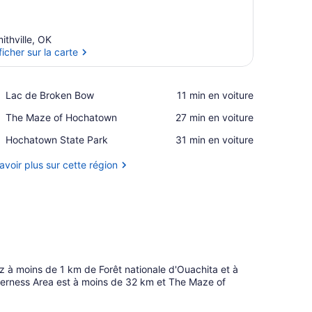
ithville, OK
ficher sur la carte
Afficher sur la carte
Place,
Lac de Broken Bow
‪11 min en voiture‬
Lac
Place,
The Maze of Hochatown
‪27 min en voiture‬
de
The
Broken
Place,
Hochatown State Park
‪31 min en voiture‬
Maze
Bow
Hochatown
of
State
avoir plus sur cette région
Hochatown
Park
ez à moins de 1 km de Forêt nationale d'Ouachita et à
erness Area est à moins de 32 km et The Maze of