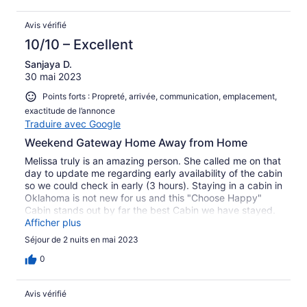
I would stay there again . Thank you for sharing your
lovely home with us.
Avis vérifié
10/10 – Excellent
Sanjaya D.
30 mai 2023
Points forts : Propreté, arrivée, communication, emplacement,
exactitude de l’annonce
Traduire avec Google
Weekend Gateway Home Away from Home
Melissa truly is an amazing person. She called me on that
day to update me regarding early availability of the cabin
so we could check in early (3 hours). Staying in a cabin in
Oklahoma is not new for us and this "Choose Happy"
Cabin stands out by far the best Cabin we have stayed.
Cabin had fully stocked pots and pans and utensils.
Afficher plus
Plenty of firewood. Clean beds. Early morning birds
Séjour de 2 nuits en mai 2023
singing and be close with the nature. Spending a quality
time with friends and family. What else we could ask for.
0
we all were truly rejuvenated! Thank you Melissa and
team for everything. Regards, Sanjaya
Avis vérifié