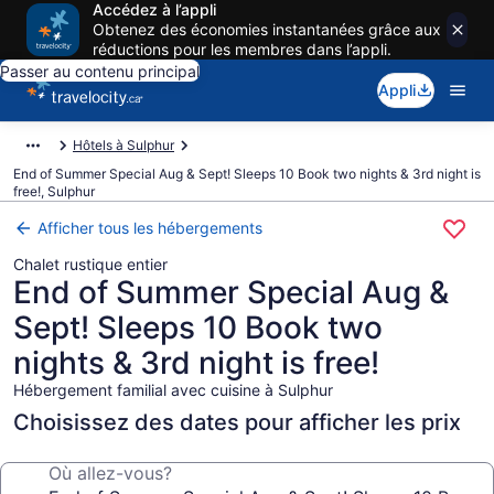
Accédez à l’appli
Obtenez des économies instantanées grâce aux
réductions pour les membres dans l’appli.
Passer au contenu principal
Appli
Hôtels à Sulphur
End of Summer Special Aug & Sept! Sleeps 10 Book two nights & 3rd night is
free!, Sulphur
Afficher tous les hébergements
Chalet rustique entier
End of Summer Special Aug &
Sept! Sleeps 10 Book two
nights & 3rd night is free!
Hébergement familial avec cuisine à Sulphur
Choisissez des dates pour afficher les prix
Où allez-vous?