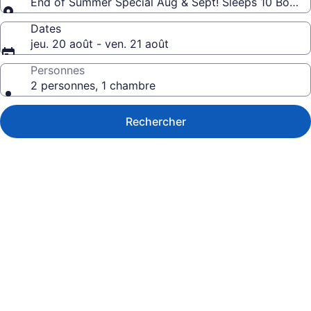
End of Summer Special Aug & Sept! Sleeps 10 Book tw
Dates
jeu. 20 août - ven. 21 août
Personnes
2 personnes, 1 chambre
Rechercher
Galerie
de
photos