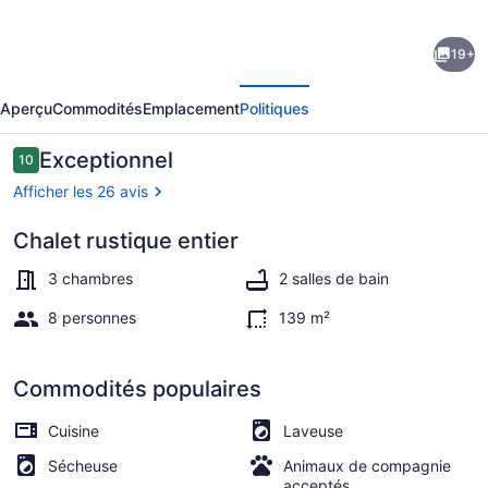
de
19+
l’hébergement
écédent
Suivant
End
Aperçu
Commodités
Emplacement
Politiques
of
Summer
Avis
Exceptionnel
10
10 sur 10 –
Special
Afficher les 26 avis
Aug
Chalet rustique entier
&
Téléviseur connecté
Sept!
3 chambres
2 salles de bain
Sleeps
8 personnes
139 m²
10
Book
Commodités populaires
two
Cuisine
Laveuse
nights
Sécheuse
Animaux de compagnie
&
acceptés