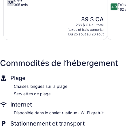
3,8
4.0
Très 
sur
Pauls
395 avis
4,0
sur
462 av
5,
Valley
5,
Bien,
Le
89 $ CA
Très
395 avis
prix
bien,
266 $ CA au total
est
(taxes et frais compris)
462 avis
de
Du 25 août au 26 août
89 $ CA
Commodités de l’hébergement
Plage
Chaises longues sur la plage
Serviettes de plage
Internet
Disponible dans le chalet rustique : Wi-Fi gratuit
Stationnement et transport