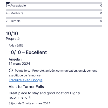
de 8
Excellent,
Note
6 – Acceptable
0
–
d’après
de 6
Bien,
Note
4 – Médiocre
0
25 avis
–
d’après
de 4
sur 26.
Acceptable,
Note
2 – Terrible
0
1 avis
–
d’après
de 2
sur 26.
Médiocre,
0 avis
–
d’après
10/10
sur 26.
Terrible,
0 avis
Propreté
d’après
sur 26.
Avis
0 avis
Avis vérifié
sur 26.
10/10 – Excellent
Angela j.
12 mars 2024
Points forts : Propreté, arrivée, communication, emplacement,
exactitude de l’annonce
Traduire avec Google
Visit to Turner Falls
Great place to stay and good location! Highly
recommend it!
Séjour de 2 nuits en mars 2024