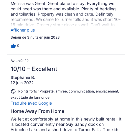
Melissa was Great! Great place to stay. Everything we
could need was there and available. Plenty of bedding
and toiletries. Property was clean and cute. Definitely
recommend. We came to Turner falls and it was short 10-
15 min drive. Grocery store close as well. Can’t wait to
come back!
Afficher plus
Séjour de 3 nuits en juin 2023
0
Avis vérifié
10/10 – Excellent
Stephanie B.
12 juin 2022
Points forts : Propreté, arrivée, communication, emplacement,
exactitude de l’annonce
Traduire avec Google
Home Away From Home
We felt at comfortably at home in this newly built rental. It
is located conveniently near Guy Sandy dock on
Arbuckle Lake and a short drive to Turner Falls. The kids