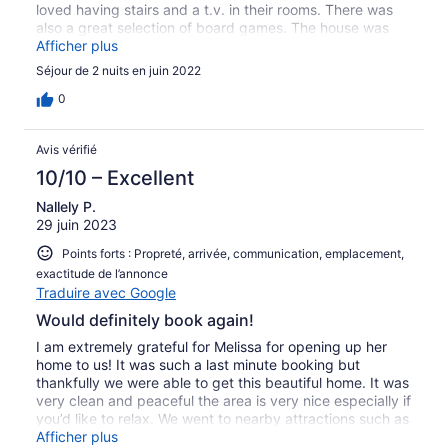
loved having stairs and a t.v. in their rooms. There was
also a great selection of board games. The house was
very clean and furnished with new appliances and
Afficher plus
amenities. The hosts were excellent and genuinely care
Séjour de 2 nuits en juin 2022
that we had a great stay. We would definitely stay here
again.
0
Avis vérifié
10/10 – Excellent
Nallely P.
29 juin 2023
Points forts : Propreté, arrivée, communication, emplacement,
exactitude de l’annonce
Traduire avec Google
Would definitely book again!
I am extremely grateful for Melissa for opening up her
home to us! It was such a last minute booking but
thankfully we were able to get this beautiful home. It was
very clean and peaceful the area is very nice especially if
you’d like to relax. We went to nearby attractions such as
tuner falls and the lake of the Arbuckles. It wasn’t too far
Afficher plus