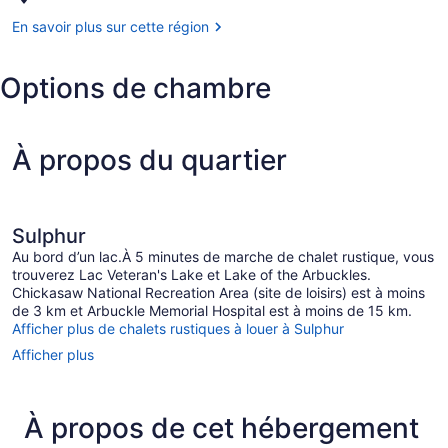
(site
Lac
the
de
Veteran's
En savoir plus sur cette région
Arbuckles
loisirs)
Lake
Options de chambre
À propos du quartier
Sulphur
Au bord d’un lac.À 5 minutes de marche de chalet rustique, vous
trouverez Lac Veteran's Lake et Lake of the Arbuckles.
Chickasaw National Recreation Area (site de loisirs) est à moins
de 3 km et Arbuckle Memorial Hospital est à moins de 15 km.
Afficher plus de chalets rustiques à louer à Sulphur
Afficher plus
À propos de cet hébergement