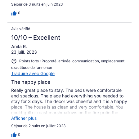
from Walmart so anything we needed was a few minutes
Séjour de 3 nuits en juin 2023
away. Overall this house made our mini vacation even
better. Thank you Melissa for everything!
0
Avis vérifié
10/10 – Excellent
Anita R.
23 juill. 2023
Points forts : Propreté, arrivée, communication, emplacement,
exactitude de l’annonce
Traduire avec Google
The happy place
Really great place to stay. The beds were comfortable
and spacious. The place had everything you needed to
stay for 3 days. The decor was cheerful and it is a happy
place. The house is as clean and very comfortable. You
could grill or roast marshmallows on the fire potin the
back yard. We had a rain storm, so no internet or tv but
Afficher plus
there was gams and cards to play instead. Very close to
Séjour de 2 nuits en juillet 2023
Turner Falls and to town, so you could always go and
shop for what I needed. Melissa was a great hostess and
0