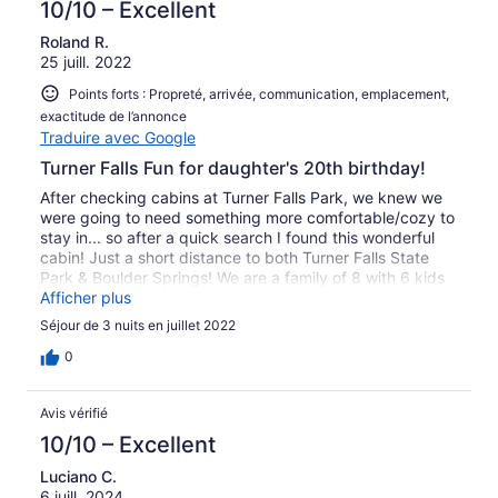
10/10 – Excellent
Roland R.
25 juill. 2022
Points forts : Propreté, arrivée, communication, emplacement,
exactitude de l’annonce
Traduire avec Google
Turner Falls Fun for daughter's 20th birthday!
After checking cabins at Turner Falls Park, we knew we
were going to need something more comfortable/cozy to
stay in... so after a quick search I found this wonderful
cabin! Just a short distance to both Turner Falls State
Park & Boulder Springs! We are a family of 8 with 6 kids
ranging from 2 yrs old to 20yrs old, and this cabin had
Afficher plus
room and accommodations for everyone. Private, but
Séjour de 3 nuits en juillet 2022
also a short drive to town for food/gas/local store/etc.
There was plenty of bedding, toiletries, and a ton of
0
games for down time in the evenings. Everything was
nice and clean and organized, and Melissa(Owner) even
Avis vérifié
went out of her way to stage a little welcome setup for
my family and birthday girl! Not only did she do that
10/10 – Excellent
along with a personalized note and recommendations,
Luciano C.
but she also was THE most easily accessible and
6 juill. 2024
attentive host that I have ever had the pleasure of