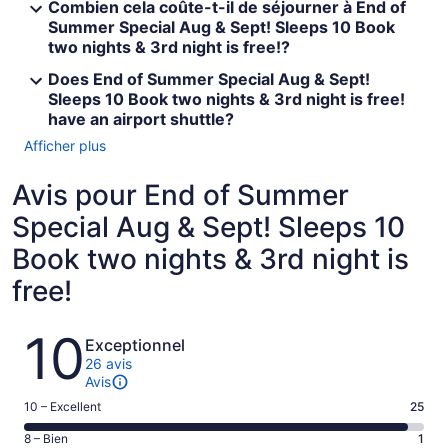
Combien cela coûte-t-il de séjourner à End of
Summer Special Aug & Sept! Sleeps 10 Book
two nights & 3rd night is free!?
Does End of Summer Special Aug & Sept!
Sleeps 10 Book two nights & 3rd night is free!
have an airport shuttle?
Afficher plus
Avis pour End of Summer
Special Aug & Sept! Sleeps 10
Book two nights & 3rd night is
free!
Avis
10
Exceptionnel
26 avis
Avis
Note
10 – Excellent
25
de 10
Note
8 – Bien
1
–