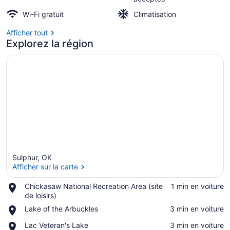
3rd
Wi-Fi gratuit
Climatisation
night
Afficher tout
is
Explorez la région
free!
Sulphur, OK
Afficher sur la carte
Place,
Chickasaw National Recreation Area (site
‪1 min en voiture‬
Chickasaw
de loisirs)
Afficher sur la carte
National
Place,
Lake of the Arbuckles
‪3 min en voiture‬
Recreation
Lake
Area
Place,
Lac Veteran's Lake
‪3 min en voiture‬
of