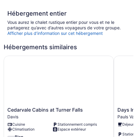
Hébergement entier
Vous aurez le chalet rustique entier pour vous et ne le
partagerez qu’avec d’autres voyageurs de votre groupe.
Afficher plus d’information sur cet hébergement
Hébergements similaires
Cedarvale Cabins at Turner Falls
Days Inn 
Cedarvale
Days
Cedarvale Cabins at Turner Falls
Days In
Cabins
Inn
Davis
Pauls Val
at
by
Cuisine
Stationnement compris
Déjeune
Turner
Wyndha
Climatisation
Espace extérieur
Falls
Pauls
Station
Davis
3.8
Valley
Bien