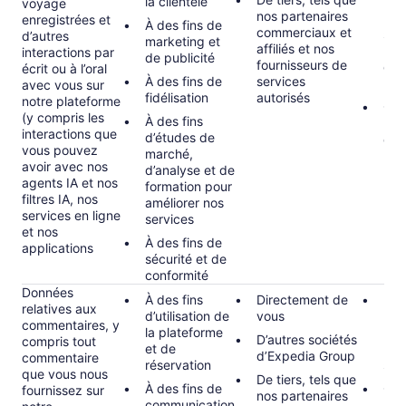
la clientèle
l’am
voyage
nos partenaires
nos
enregistrées et
À des fins de
commerciaux et
serv
d’autres
marketing et
affiliés et nos
per
interactions par
de publicité
fournisseurs de
et l
écrit ou à l’oral
À des fins de
services
rec
avec vous sur
fidélisation
autorisés
notre plateforme
Con
(y compris les
À des fins
lors
interactions que
d’études de
de
vous pouvez
marché,
avoir avec nos
d’analyse et de
agents IA et nos
formation pour
filtres IA, nos
améliorer nos
services en ligne
services
et nos
À des fins de
applications
sécurité et de
conformité
Données
À des fins
Directement de
Inté
relatives aux
d’utilisation de
vous
par
commentaires, y
la plateforme
l’am
D’autres sociétés
compris tout
et de
nos
d’Expedia Group
commentaire
réservation
ser
que vous nous
De tiers, tels que
À des fins de
Con
fournissez sur
nos partenaires
communication
lors