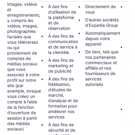
Images, vidéos
À des fins
Directement de
Exé
et
d’utilisation de
vous
con
enregistrements,
la plateforme
vou
D’autres sociétés
y compris les
et de
exe
d’Expedia Group
vidéos, images,
réservation
gér
photographies
Automatiquement
rés
À des fins de
faciales que
depuis votre
vos
communication
vous téléversez
appareil
et de service à
Inté
ou qui
De tiers, tels que
la clientèle
com
proviennent de
nos partenaires
vou
comptes de
À des fins de
commerciaux et
d’a
médias sociaux
marketing et
affiliés et nos
pho
que vous
de publicité
fournisseurs de
prof
associez à votre
À des fins de
services
être
profil sur notre
fidélisation,
autorisés
uni
site (par
d’études de
vou
exemple, lorsque
marché,
d’au
vous créez un
d’analyse et de
cas
compte à l’aide
formation pour
de la fonction
Con
améliorer nos
d’ouverture de
lors
services
session à partir
de
des médias
À des fins de
sociaux)
sécurité et de