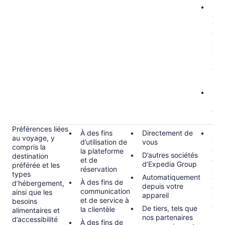
Exé
con
vou
tou
vou
acc
par
tra
pai
Con
lors
dem
pla
Préférences liées
À des fins
Directement de
Inté
au voyage, y
d’utilisation de
vous
vôt
compris la
la plateforme
d’u
D’autres sociétés
destination
et de
qui
d’Expedia Group
préférée et les
réservation
acc
types
Automatiquement
exe
À des fins de
d’hébergement,
depuis votre
com
communication
ainsi que les
appareil
voy
et de service à
besoins
com
De tiers, tels que
la clientèle
alimentaires et
min
nos partenaires
d’accessibilité
À des fins de
le 