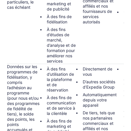
commerciaux et
particuliers, le
marketing et
pré
affiliés et nos
cas échéant
de publicité
fournisseurs de
Con
À des fins de
services
lors
fidélisation
autorisés
dem
pla
À des fins
d’études de
marché,
d’analyse et de
formation pour
améliorer nos
services
Données sur les
À des fins
Directement de
Inté
programmes de
d’utilisation de
vous
(le 
fidélisation, y
la plateforme
d’u
D’autres sociétés
compris
et de
vou
d’Expedia Group
l’adhésion au
réservation
acc
programme
Automatiquement
co
À des fins de
(pour nous et/ou
depuis votre
l’ad
communication
des programmes
appareil
la
et de service à
de fidélité de
com
De tiers, tels que
la clientèle
tiers), le solde
de 
nos partenaires
des points, les
À des fins de
pro
commerciaux et
points
marketing et
fidé
affiliés et nos
accumulés et