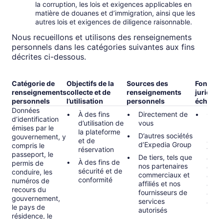
la corruption, les lois et exigences applicables en
matière de douanes et d’immigration, ainsi que les
autres lois et exigences de diligence raisonnable.
Nous recueillons et utilisons des renseignements
personnels dans les catégories suivantes aux fins
décrites ci-dessous.
Catégorie de
Objectifs de la
Sources des
Fonde
renseignements
collecte et de
renseignements
juridiq
personnels
l’utilisation
personnels
échéan
Données
À des fins
Directement de
Obl
d’identification
d’utilisation de
vous
rela
émises par le
la plateforme
rés
D’autres sociétés
gouvernement, y
et de
aux
d’Expedia Group
compris le
réservation
fina
passeport, le
De tiers, tels que
que 
À des fins de
permis de
nos partenaires
de t
sécurité et de
conduire, les
commerciaux et
et 
conformité
numéros de
affiliés et nos
ou d
recours du
fournisseurs de
des
gouvernement,
services
d’id
le pays de
autorisés
nat
résidence, le