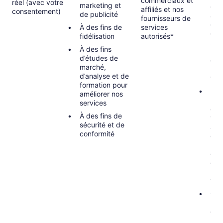
commerciaux et
réel (avec votre
marketing et
en 
affiliés et nos
consentement)
de publicité
app
fournisseurs de
com
À des fins de
services
con
fidélisation
autorisés*
sanc
À des fins
bla
d’études de
d’ar
marché,
lutt
d’analyse et de
ter
formation pour
Inté
améliorer nos
(le 
services
d’u
À des fins de
vou
sécurité et de
acc
conformité
co
l’af
con
dan
la 
vou
Con
lors
dem
pla