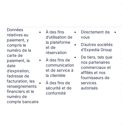
est
la 
dan
serv
clie
Données
À des fins
Directement de
Obl
relatives au
d’utilisation de
vous
rela
paiement, y
la plateforme
rés
D’autres sociétés
compris le
et de
aux
d’Expedia Group
numéro de la
réservation
fina
carte de
De tiers, tels que
que 
À des fins de
paiement, la
nos partenaires
de t
communication
date
commerciaux et
et 
et de service à
d’expiration,
affiliés et nos
et d
la clientèle
l’adresse de
fournisseurs de
nos
facturation, les
À des fins de
services
en 
renseignements
sécurité et de
autorisés
app
financiers et le
conformité
com
numéro de
con
compte bancaire
sanc
bla
d’ar
lutt
ter