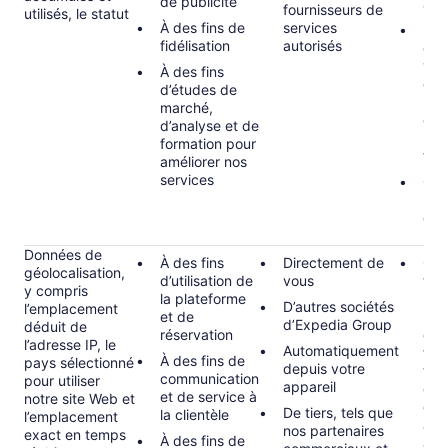
de publicité
ava
fournisseurs de
utilisés, le statut
À des fins de
services
Exé
fidélisation
autorisés
con
vou
À des fins
exe
d’études de
l’ad
marché,
de 
d’analyse et de
pro
formation pour
fidé
améliorer nos
services
Con
lors
dem
pla
Données de
À des fins
Directement de
Obl
géolocalisation,
d’utilisation de
vous
tell
y compris
la plateforme
l’ob
D’autres sociétés
l’emplacement
et de
nou
d’Expedia Group
déduit de
réservation
des
l’adresse IP, le
Automatiquement
fis
À des fins de
pays sélectionné
depuis votre
tari
communication
pour utiliser
appareil
d’ét
et de service à
notre site Web et
des
De tiers, tels que
la clientèle
l’emplacement
afin
nos partenaires
exact en temps
À des fins de
à n