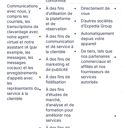
conformité
Communications
À des fins
Directement de
Obl
avec nous, y
d’utilisation de
vous
tell
compris les
la plateforme
l’ob
D’autres sociétés
courriels, les
et de
rép
d’Expedia Group
transcriptions de
réservation
dem
clavardage avec
Automatiquement
mis
À des fins de
notre agent
depuis votre
app
communication
virtuel et notre
appareil
loi 
et de service à
assistant IA (par
l’au
De tiers, tels que
la clientèle
exemple, les
nos partenaires
Exé
messages, les
À des fins de
commerciaux et
con
messages
marketing et
affiliés et nos
vou
vocaux) et les
de publicité
fournisseurs de
voy
enregistrements
À des fins de
services
vou
d’appels avec
fidélisation
autorisés
acc
les
par
représentants du
À des fins
favo
service à la
d’études de
int
clientèle
marché,
le s
d’analyse et de
clie
formation pour
améliorer nos
Inté
services
(le 
d’u
À des fins de