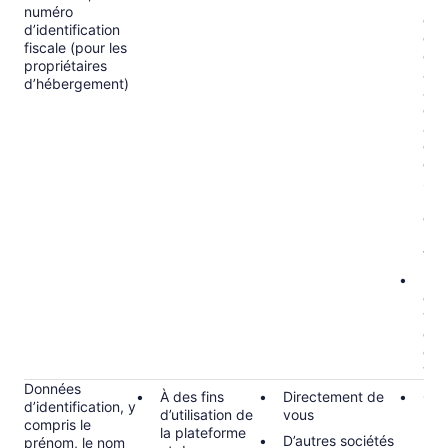
la l
numéro
com
d’identification
étab
fiscale (pour les
des
propriétaires
afin
d’hébergement)
à n
en 
app
com
con
sanc
bla
d’ar
lutt
ter
Exé
con
vou
exe
gére
vos
Données
À des fins
Directement de
Obl
d’identification, y
d’utilisation de
vous
rela
compris le
la plateforme
rés
D’autres sociétés
prénom, le nom