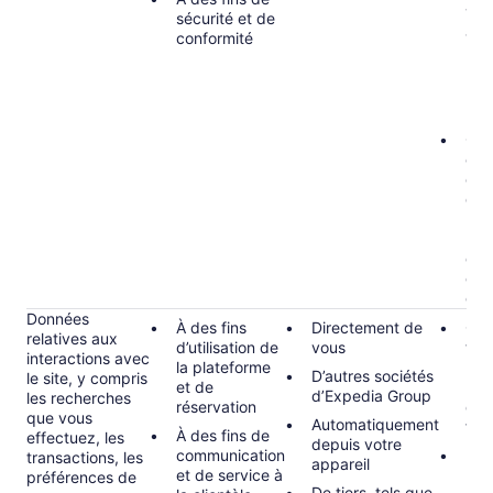
vou
sécurité et de
acc
conformité
par
rép
pla
pré
Con
com
con
d’u
par
pour
des
enfa
est
Données
À des fins
Directement de
Obl
relatives aux
d’utilisation de
vous
tell
interactions avec
la plateforme
l’ob
D’autres sociétés
le site, y compris
et de
rép
d’Expedia Group
les recherches
réservation
dem
que vous
Automatiquement
forc
À des fins de
effectuez, les
depuis votre
communication
Inté
transactions, les
appareil
et de service à
par
préférences de
De tiers, tels que