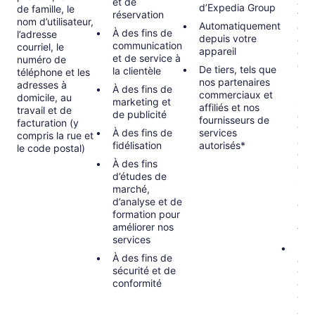
et de
aux
d’Expedia Group
de famille, le
réservation
fina
nom d’utilisateur,
Automatiquement
que 
À des fins de
l’adresse
depuis votre
de t
communication
courriel, le
appareil
et 
et de service à
numéro de
et d
De tiers, tels que
la clientèle
téléphone et les
l’id
nos partenaires
adresses à
À des fins de
per
commerciaux et
domicile, au
marketing et
sati
affiliés et nos
travail et de
de publicité
obl
fournisseurs de
facturation (y
vert
À des fins de
services
compris la rue et
app
fidélisation
autorisés*
le code postal)
com
À des fins
con
d’études de
sanc
marché,
bla
d’analyse et de
d’ar
formation pour
lutt
améliorer nos
ter
services
Exé
À des fins de
con
sécurité et de
vou
conformité
voy
vou
acc