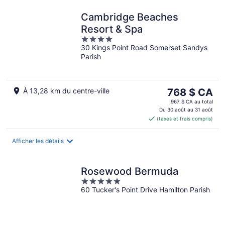
Cambridge Beaches
Resort & Spa
4
30 Kings Point Road Somerset Sandys
out
Parish
of
5
Le
À 13,28 km du centre-ville
768 $ CA
prix
967 $ CA au total
est
Du 30 août au 31 août
(taxes et frais compris)
de 768 $ CA
par
nuit
Afficher les détails
Rosewood Bermuda
5
60 Tucker's Point Drive Hamilton Parish
out
of
5