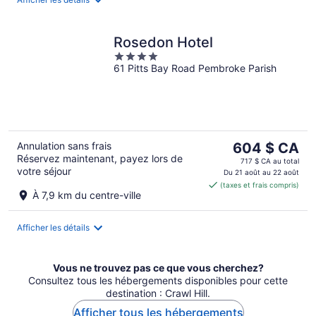
Rosedon Hotel
4
61 Pitts Bay Road Pembroke Parish
out
of
5
Le
Annulation sans frais
604 $ CA
Réservez maintenant, payez lors de
prix
717 $ CA au total
votre séjour
est
Du 21 août au 22 août
(taxes et frais compris)
de 604 $ CA
À 7,9 km du centre-ville
par
nuit
Afficher les détails
Vous ne trouvez pas ce que vous cherchez?
Consultez tous les hébergements disponibles pour cette
destination : Crawl Hill.
Afficher tous les hébergements