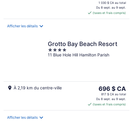
prix
16
1 030 $ CA au total
est
Du 8 sept. au 9 sept.
août
(taxes et frais compris)
de 877 $ CA
par
nuit
Afficher les détails
Grotto Bay Beach Resort
4
11 Blue Hole Hill Hamilton Parish
out
of
5
Le
À 2,19 km du centre-ville
696 $ CA
prix
817 $ CA au total
est
Du 8 sept. au 9 sept.
(taxes et frais compris)
de 696 $ CA
par
nuit
Afficher les détails