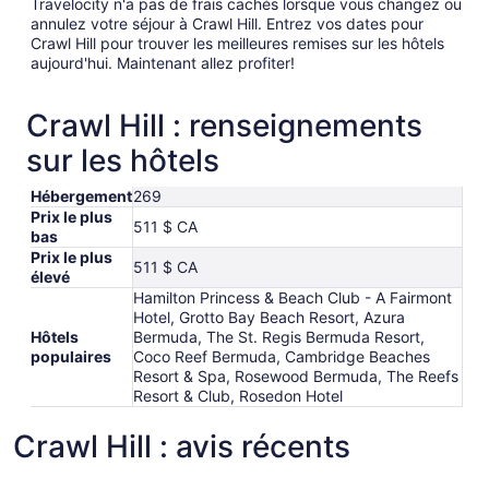
Travelocity n'a pas de frais cachés lorsque vous changez ou
annulez votre séjour à Crawl Hill. Entrez vos dates pour
Crawl Hill pour trouver les meilleures remises sur les hôtels
aujourd'hui. Maintenant allez profiter!
Crawl Hill : renseignements
sur les hôtels
Hébergement
269
Prix le plus
511 $ CA
bas
Prix le plus
511 $ CA
élevé
Hamilton Princess & Beach Club - A Fairmont
Hotel, Grotto Bay Beach Resort, Azura
Hôtels
Bermuda, The St. Regis Bermuda Resort,
populaires
Coco Reef Bermuda, Cambridge Beaches
Resort & Spa, Rosewood Bermuda, The Reefs
Resort & Club, Rosedon Hotel
Crawl Hill : avis récents
Hamilton Princess & Beach Club - A Fairmont Hotel