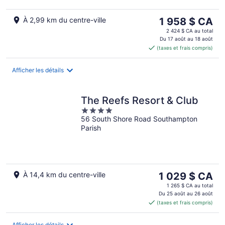
Le
À 2,99 km du centre-ville
1 958 $ CA
prix
2 424 $ CA au total
est
Du 17 août au 18 août
(taxes et frais compris)
de 1 958 $ CA
par
nuit
Afficher les détails
The Reefs Resort & Club
4
56 South Shore Road Southampton
out
Parish
of
5
Le
À 14,4 km du centre-ville
1 029 $ CA
prix
1 265 $ CA au total
est
Du 25 août au 26 août
(taxes et frais compris)
de 1 029 $ CA
par
nuit
Afficher les détails