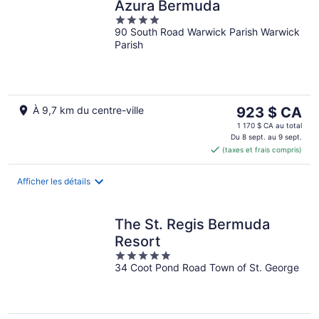
Azura Bermuda
4
90 South Road Warwick Parish Warwick
out
Parish
of
5
Le
À 9,7 km du centre-ville
923 $ CA
prix
1 170 $ CA au total
est
Du 8 sept. au 9 sept.
(taxes et frais compris)
de 923 $ CA
par
nuit
Afficher les détails
The St. Regis Bermuda
Resort
5
34 Coot Pond Road Town of St. George
out
of
5