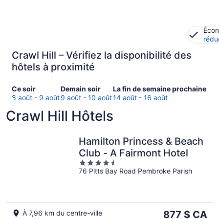
Écon
rédu
Crawl Hill – Vérifiez la disponibilité des
hôtels à proximité
Consultez
Consulter
Consultez
Ce soir
Demain soir
La fin de semaine prochaine
les
les
les
8 août - 9 août
9 août - 10 août
14 août - 16 août
prix
prix
prix
Crawl Hill Hôtels
à Crawl
à
à Crawl
Hill
Crawl
Hill
pour
Hill
pour
Hamilton Princess & Beach
ce
pour
la
Club - A Fairmont Hotel
soir,
demain
fin
4.5
8
soir,
de
76 Pitts Bay Road Pembroke Parish
out
août
9
semaine
of
-
août
prochaine,
5
9
-
14
août
10
août
Le
À 7,96 km du centre-ville
877 $ CA
août
-