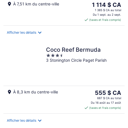
Le
À 7,51 km du centre-ville
1 114 $ CA
prix
1 385 $ CA au total
est
Du 1 sept. au 2 sept.
(taxes et frais compris)
de 1 114 $ CA
par
nuit
Afficher les détails
Coco Reef Bermuda
3.5
3 Stonington Circle Paget Parish
out
of
5
Le
À 8,3 km du centre-ville
555 $ CA
prix
687 $ CA au total
est
Du 16 août au 17 août
(taxes et frais compris)
de 555 $ CA
par
nuit
Afficher les détails