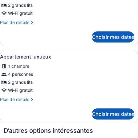
pour
2 grands lits
ce
Wi-Fi gratuit
type
Plus
Plus de détails
de
de
chambre :
détails
Choisir mes dates
pour
Appartement
Appartement
Deluxe
Deluxe
Afficher
Une chambre d’hôtel de taille rédui
7
Appartement luxueux
toutes
1 chambre
les
photos
4 personnes
pour
2 grands lits
ce
Wi-Fi gratuit
type
Plus
Plus de détails
de
de
chambre :
détails
Choisir mes dates
pour
Appartement
Appartement
luxueux
luxueux
D’autres options intéressantes