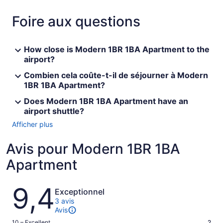
Foire aux questions
How close is Modern 1BR 1BA Apartment to the
airport?
Combien cela coûte-t-il de séjourner à Modern
1BR 1BA Apartment?
Does Modern 1BR 1BA Apartment have an
airport shuttle?
Afficher plus
Avis pour Modern 1BR 1BA
Apartment
Avis
9,4
Exceptionnel
3 avis
Avis
10 – Excellent
2