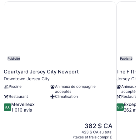
Courtyard Jersey City Newport
The Fifth
Publicité
Publicité
Courtyard Jersey City Newport
The Fifth
Downtown Jersey City
Jersey City
Piscine
Animaux de compagnie
Animaux d
acceptés
acceptés
Restaurant
Climatisation
Restauran
9.0
9.6
Merveilleux
Excepti
9,0
9,6
sur
sur
1 010 avis
262 avi
10,
10,
Merveilleux,
Exceptionne
Le
362 $ CA
1 010 avis
262 avis
prix
423 $ CA au total
est
(taxes et frais compris)