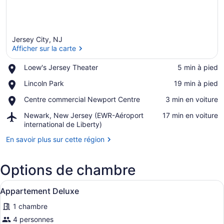
Jersey City, NJ
Afficher sur la carte
Place,
Loew's Jersey Theater
‪5 min à pied‬
Loew's
Afficher sur la carte
Place,
Lincoln Park
‪19 min à pied‬
Jersey
Lincoln
Theater
Place,
Centre commercial Newport Centre
‪3 min en voiture‬
Park
Centre
Airport,
Newark, New Jersey (EWR-Aéroport
‪17 min en voiture‬
commercial
Newark,
international de Liberty)
Newport
New
Centre
En savoir plus sur cette région
Jersey
(EWR-
Aéroport
Options de chambre
international
de
Afficher
Une chambre à coucher moderne avec
Liberty)
10
Appartement Deluxe
toutes
1 chambre
les
photos
4 personnes