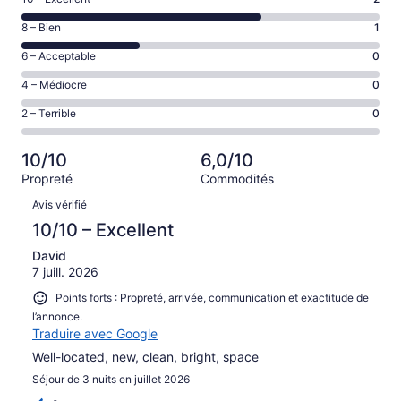
Note
de 10
Note
8 – Bien
1
–
de 8
Excellent,
Note
6 – Acceptable
0
–
d’après
de 6
Bien,
Note
4 – Médiocre
0
2 avis
–
d’après
de 4
sur 3.
Acceptable,
Note
2 – Terrible
0
1 avis
–
d’après
de 2
sur 3.
Médiocre,
0 avis
–
d’après
10/10
6,0/10
sur 3.
Terrible,
0 avis
Propreté
Commodités
d’après
sur 3.
Avis
0 avis
Avis vérifié
sur 3.
10/10 – Excellent
David
7 juill. 2026
Points forts : Propreté, arrivée, communication et exactitude de
l’annonce.
Traduire avec Google
Well-located, new, clean, bright, space
Séjour de 3 nuits en juillet 2026