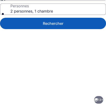
Personnes
2 personnes, 1 chambre
Rechercher
Galerie
de
photos
de
13+
l’hébergement