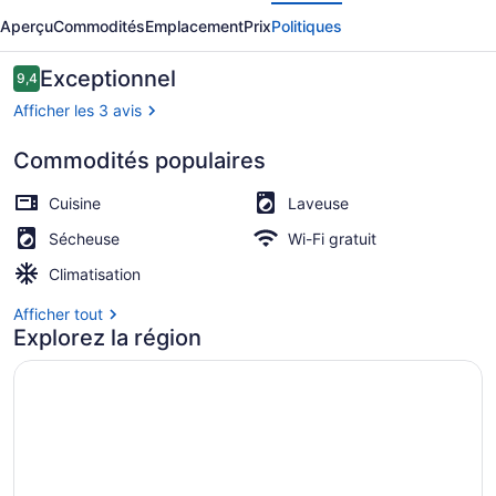
écédent
Suivant
Modern
Aperçu
Commodités
Emplacement
Prix
Politiques
1BR
1BA
Avis
Exceptionnel
9,4
9,4 sur 10 –
Apartment
Afficher les 3 avis
Commodités populaires
Appartement luxueux | Bureau, espa
Cuisine
Laveuse
Sécheuse
Wi-Fi gratuit
Climatisation
Afficher tout
Explorez la région