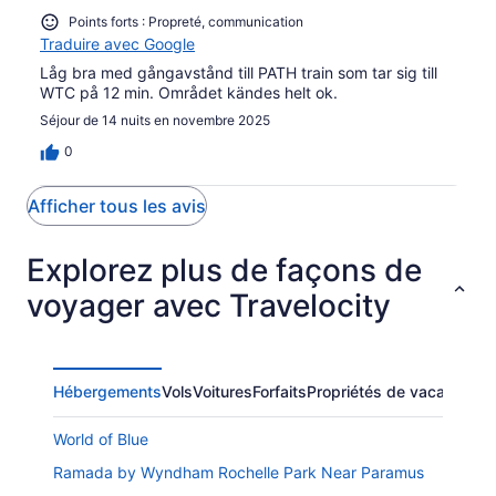
Points forts : Propreté, communication
Traduire avec Google
Låg bra med gångavstånd till PATH train som tar sig till
WTC på 12 min. Området kändes helt ok.
Séjour de 14 nuits en novembre 2025
0
Afficher tous les avis
Explorez plus de façons de
voyager avec Travelocity
Hébergements
Vols
Voitures
Forfaits
Propriétés de vacances
A
World of Blue
Ramada by Wyndham Rochelle Park Near Paramus