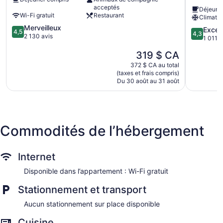
City
&
acceptés
Déjeune
Downtown
Suites
Wi-Fi gratuit
Restaurant
Climatis
Jersey
Jersey
4.5
Merveilleux
City
City
4.3
Excell
4,5
4,3
sur
2 130 avis
-
sur
1 011 a
5,
Holland
5,
Le
319 $ CA
Merveilleux,
Tunnel
Excellent,
prix
2 130 avis
by
1 011 avis
372 $ CA au total
est
IHG
(taxes et frais compris)
de
Du 30 août au 31 août
The
319 $ CA
Waterfron
Commodités de l’hébergement
Internet
Disponible dans l’appartement : Wi-Fi gratuit
Stationnement et transport
Aucun stationnement sur place disponible
Cuisine