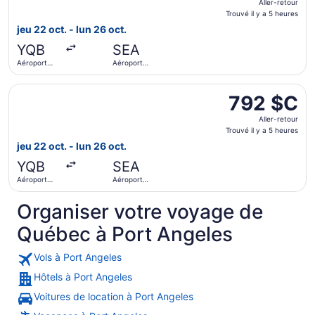
Aller-retour
retour,
Trouvé il y a 5 heures
Trouvé
jeu 22 oct. - lun 26 oct.
il
YQB
SEA
y
Aéroport
Aéroport
a
international
international
5 heures
Jean
de Seattle -
Sélectionner le vol American Airlines depuis Aéroport inte
Lesage
Tacoma
792 $C
792 $C
Aller-
Aller-retour
retour,
Trouvé il y a 5 heures
Trouvé
jeu 22 oct. - lun 26 oct.
il
YQB
SEA
y
Aéroport
Aéroport
a
international
international
5 heures
Jean
de Seattle -
Organiser votre voyage de
Lesage
Tacoma
Québec à Port Angeles
Vols à Port Angeles
Hôtels à Port Angeles
Voitures de location à Port Angeles