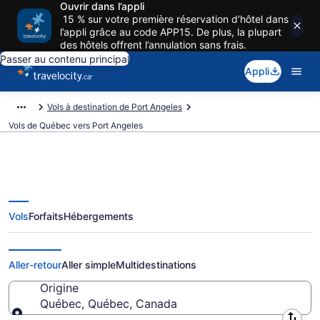
Ouvrir dans l’appli
15 % sur votre première réservation d’hôtel dans
l’appli grâce au code APP15. De plus, la plupart
des hôtels offrent l’annulation sans frais.
Passer au contenu principal
Appli
Vols à destination de Port Angeles
Vols de Québec vers Port Angeles
Vols
Forfaits
Hébergements
Vols depuis Québec vers Port
Angeles
Aller-retour
Aller simple
Multidestinations
Origine
Québec, Québec, Canada