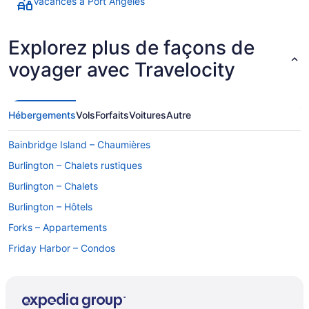
Vacances à Port Angeles
Explorez plus de façons de
voyager avec Travelocity
Hébergements
Vols
Forfaits
Voitures
Autre
Bainbridge Island – Chaumières
Burlington – Chalets rustiques
Burlington – Chalets
Burlington – Hôtels
Forks – Appartements
Friday Harbor – Condos
Port Angeles – Hôtels
Puget Sound – Auberges de jeunesse