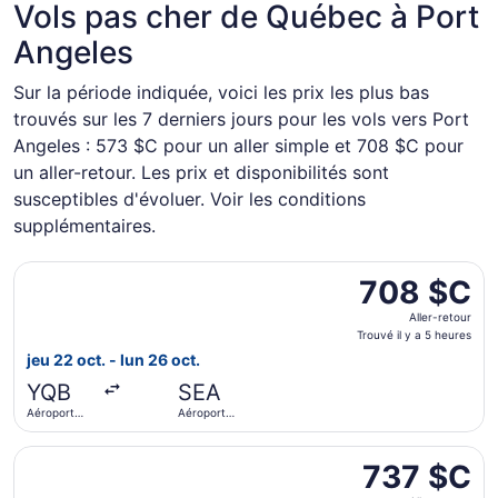
Vols pas cher de Québec à Port
Angeles
Sur la période indiquée, voici les prix les plus bas
trouvés sur les 7 derniers jours pour les vols vers Port
Angeles : 573 $C pour un aller simple et 708 $C pour
un aller-retour. Les prix et disponibilités sont
susceptibles d'évoluer. Voir les conditions
supplémentaires.
Sélectionner le vol American Airlines depuis Aéroport inte
708 $C
708 $C
Aller-
Aller-retour
retour,
Trouvé il y a 5 heures
Trouvé
jeu 22 oct. - lun 26 oct.
il
YQB
SEA
y
Aéroport
Aéroport
a
international
international
5 heures
Jean
de Seattle -
Sélectionner le vol American Airlines depuis Aéroport inte
Lesage
Tacoma
737 $C
737 $C
Aller-