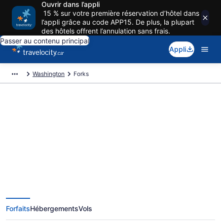
Ouvrir dans l’appli
15 % sur votre première réservation d’hôtel dans
l’appli grâce au code APP15. De plus, la plupart
des hôtels offrent l’annulation sans frais.
Passer au contenu principal
Appli
Washington
Forks
Réservez des voyages exclusifs à
Forks
Forfaits
Hébergements
Vols