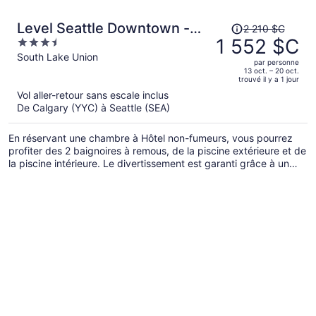
Le
Level Seattle Downtown -
2 210 $C
prix
1 552 $C
3.5
South Lake Union
était
out
South Lake Union
par personne
de 2 210 $C,
of
13 oct. – 20 oct.
trouvé il y a 1 jour
il
5
Vol aller-retour sans escale inclus
est
De Calgary (YYC) à Seattle (SEA)
maintenant
de 1 552 $C
En réservant une chambre à Hôtel non-fumeurs, vous pourrez
par
profiter des 2 baignoires à remous, de la piscine extérieure et de
personne.
la piscine intérieure. Le divertissement est garanti grâce à un
terrain de jeu et à une salle d’arcade/salle de jeux. De plus, des
barbecues sont disponibles sur place. Le le Wi-Fi gratuit et un
centre d’entraînement ouvert en tout temps sont à votre
disposition.