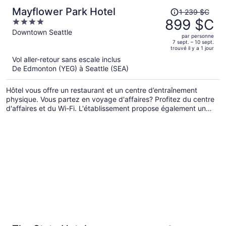
Le
Mayflower Park Hotel
1 239 $C
prix
899 $C
4
était
out
Downtown Seattle
par personne
de 1 239 $C,
of
7 sept. – 10 sept.
trouvé il y a 1 jour
il
5
Vol aller-retour sans escale inclus
est
De Edmonton (YEG) à Seattle (SEA)
maintenant
de 899 $C
Hôtel vous offre un restaurant et un centre d’entraînement
par
physique. Vous partez en voyage d'affaires? Profitez du centre
personne.
d'affaires et du Wi-Fi. L'établissement propose également un
service de voiturier payant. On trouve également sur place un
foyer dans le hall, un service de nettoyage et de nettoyage à
sec et l’entreposage des bagages.