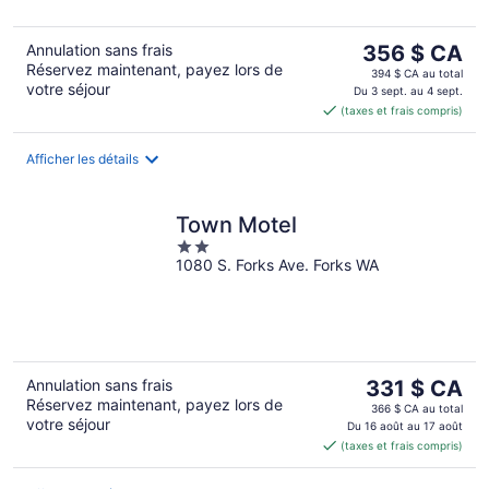
Le
Annulation sans frais
356 $ CA
Réservez maintenant, payez lors de
prix
394 $ CA au total
votre séjour
est
Du 3 sept. au 4 sept.
(taxes et frais compris)
de 356 $ CA
par
nuit
Afficher les détails
Town Motel
2
1080 S. Forks Ave. Forks WA
out
of
5
Le
Annulation sans frais
331 $ CA
Réservez maintenant, payez lors de
prix
366 $ CA au total
votre séjour
est
Du 16 août au 17 août
(taxes et frais compris)
de 331 $ CA
par