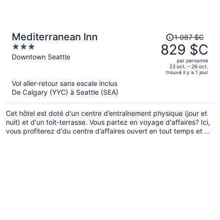
Le
Mediterranean Inn
1 087 $C
prix
829 $C
3
était
out
Downtown Seattle
par personne
de 1 087 $C,
of
23 oct. – 26 oct.
trouvé il y a 1 jour
il
5
Vol aller-retour sans escale inclus
est
De Calgary (YYC) à Seattle (SEA)
maintenant
de 829 $C
Cet hôtel est doté d'un centre d’entraînement physique (jour et
par
nuit) et d'un toit-terrasse. Vous partez en voyage d'affaires? Ici,
personne.
vous profiterez d'du centre d’affaires ouvert en tout temps et du
Wi-Fi dans les aires communes. L'établissement offre un
stationnement libre-service payant, une terrasse et un service
de limousine ou de voiture urbaine.