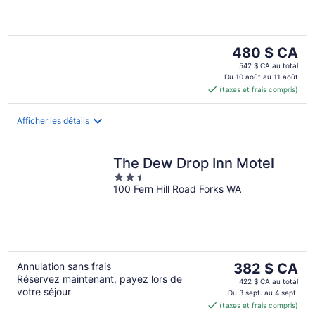
5
Le
480 $ CA
prix
542 $ CA au total
est
Du 10 août au 11 août
(taxes et frais compris)
de 480 $ CA
par
nuit
Afficher les détails
The Dew Drop Inn Motel
2.5
100 Fern Hill Road Forks WA
out
of
5
Le
Annulation sans frais
382 $ CA
Réservez maintenant, payez lors de
prix
422 $ CA au total
votre séjour
est
Du 3 sept. au 4 sept.
(taxes et frais compris)
de 382 $ CA