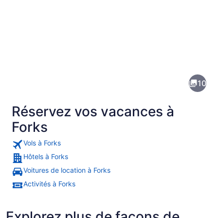
Images
de
la
10
destination
suivante :
Réservez vos vacances à
Forks
Forks
Vols à Forks
Hôtels à Forks
Une maison rustique à deux étages, 
Voitures de location à Forks
Activités à Forks
Explorez plus de façons de