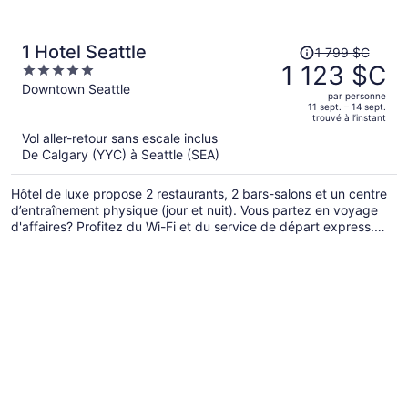
Le
1 Hotel Seattle
1 799 $C
prix
1 123 $C
5
était
out
Downtown Seattle
par personne
de 1 799 $C,
of
11 sept. – 14 sept.
trouvé à l’instant
il
5
Vol aller-retour sans escale inclus
est
De Calgary (YYC) à Seattle (SEA)
maintenant
de 1 123 $C
Hôtel de luxe propose 2 restaurants, 2 bars-salons et un centre
par
d’entraînement physique (jour et nuit). Vous partez en voyage
personne.
d'affaires? Profitez du Wi-Fi et du service de départ express.
L'établissement propose également un service de voiturier
payant. Vous trouverez de l’équipement d’entraînement
physique sur place ainsi qu'une réception ouverte en tout temps
et une terrasse.