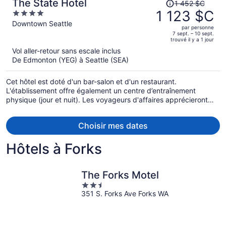
Le
The State Hotel
1 452 $C
prix
1 123 $C
4
était
out
Downtown Seattle
par personne
de 1 452 $C,
of
7 sept. – 10 sept.
trouvé il y a 1 jour
il
5
Vol aller-retour sans escale inclus
est
De Edmonton (YEG) à Seattle (SEA)
maintenant
de 1 123 $C
Cet hôtel est doté d'un bar-salon et d'un restaurant.
par
L'établissement offre également un centre d’entraînement
personne.
physique (jour et nuit). Les voyageurs d'affaires apprécieront
certainement le Wi-Fi (gratuit). Vous trouverez un toit-terrasse
sur place ainsi qu'une réception ouverte en tout temps et un
Choisir mes dates
service de départ express.
Hôtels à Forks
The Forks Motel
2.5
351 S. Forks Ave Forks WA
out
of
5