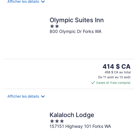
nuit
Afficher les détails
Olympic Suites Inn
2
800 Olympic Dr Forks WA
out
of
5
Le
414 $ CA
prix
458 $ CA au total
est
Du 11 août au 12 août
(taxes et frais compris)
de 414 $ CA
par
nuit
Afficher les détails
Kalaloch Lodge
3
157151 Highway 101 Forks WA
out
of