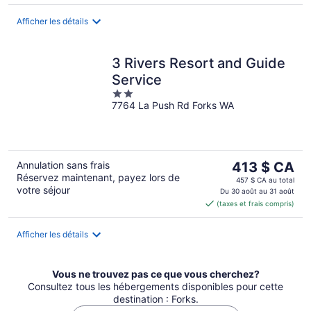
par
nuit
Afficher les détails
3 Rivers Resort and Guide
Service
2
7764 La Push Rd Forks WA
out
of
5
Le
Annulation sans frais
413 $ CA
Réservez maintenant, payez lors de
prix
457 $ CA au total
votre séjour
est
Du 30 août au 31 août
(taxes et frais compris)
de 413 $ CA
par
nuit
Afficher les détails
Vous ne trouvez pas ce que vous cherchez?
Consultez tous les hébergements disponibles pour cette
destination : Forks.