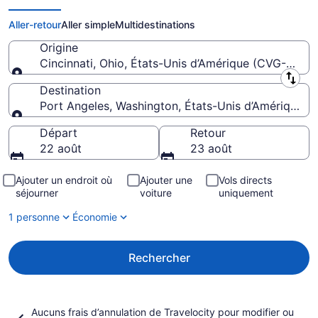
William R. Fairchild : billets pas
chers
Aller-retour
Aller simple
Multidestinations
Origine
Cincinnati, Ohio, États-Unis d’Amérique (CVG-Cincin
Origine
Destination
Port Angeles, Washington, États-Unis d’Amérique (C
Destination
Départ
Retour
22 août
23 août
Ajouter un endroit où
Ajouter une
Vols directs
séjourner
voiture
uniquement
1 personne
Économie
Rechercher
Aucuns frais d’annulation de Travelocity
pour modifier ou