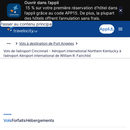
Ouvrir dans l’appli
15 % sur votre première réservation d’hôtel dans
l’appli grâce au code APP15. De plus, la plupart
des hôtels offrent l’annulation sans frais.
Passer au contenu principal
Appli
Vols à destination de Port Angeles
Vols de l’aéroport Cincinnati - Aéroport international Northern Kentucky à
l’aéroport Aéroport international de William R. Fairchild
Vols depuis Cincinnati - Aéroport
international Northern Kentucky
vers Aéroport international de
Vols
Forfaits
Hébergements